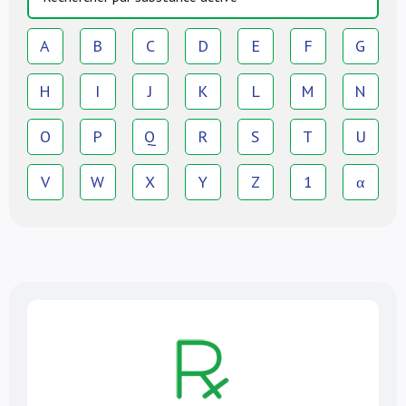
A
B
C
D
E
F
G
H
I
J
K
L
M
N
O
P
Q
R
S
T
U
V
W
X
Y
Z
1
α