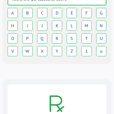
A
B
C
D
E
F
G
H
I
J
K
L
M
N
O
P
Q
R
S
T
U
V
W
X
Y
Z
1
α