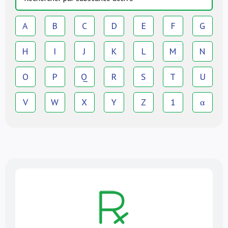
A
B
C
D
E
F
G
H
I
J
K
L
M
N
O
P
Q
R
S
T
U
V
W
X
Y
Z
1
α