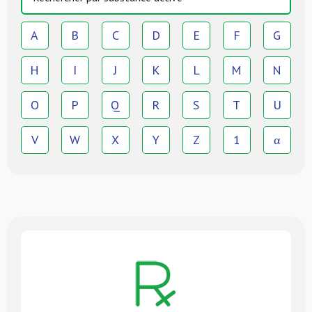
A
B
C
D
E
F
G
H
I
J
K
L
M
N
O
P
Q
R
S
T
U
V
W
X
Y
Z
1
α