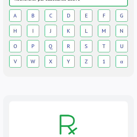
A
B
C
D
E
F
G
H
I
J
K
L
M
N
O
P
Q
R
S
T
U
V
W
X
Y
Z
1
α