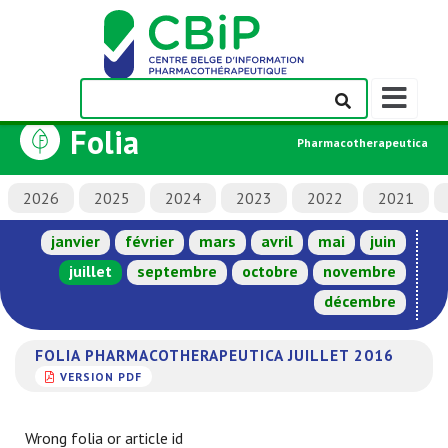
Afficher/m
la
Folia
barre
Pharmacotherapeutica
de
navigation
2026
2025
2024
2023
2022
2021
janvier
février
mars
avril
mai
juin
juillet
septembre
octobre
novembre
décembre
FOLIA PHARMACOTHERAPEUTICA JUILLET 2016
VERSION PDF
Wrong folia or article id