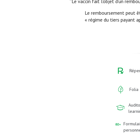
“Le vaccin fait l’objet d’un rembo
Le remboursement peut être
« régime du tiers payant ap
Réper
Folia
Audito
learn
Formulai
personn