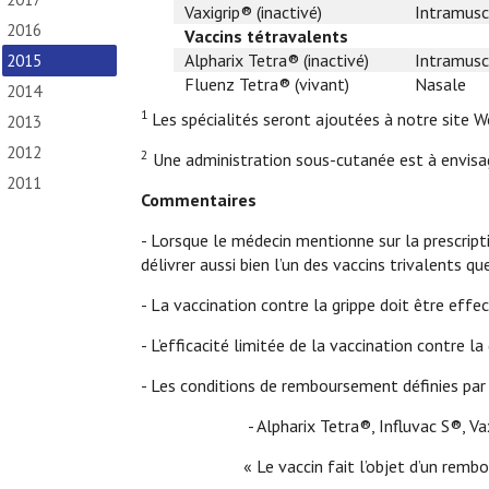
Vaxigrip® (inactivé)
Intramusc
2016
Vaccins tétravalents
Alpharix Tetra® (inactivé)
Intramusc
2015
Fluenz Tetra® (vivant)
Nasale
2014
1
Les spécialités seront ajoutées à notre site W
2013
2012
2
Une administration sous-cutanée est à envisag
2011
Commentaires
- Lorsque le médecin mentionne sur la prescripti
délivrer aussi bien l’un des vaccins trivalents q
- La vaccination contre la grippe doit être effec
- L’efficacité limitée de la vaccination contre l
- Les conditions de remboursement définies par 
- Alpharix Tetra®, Influvac S®, Vax
« Le vaccin fait l’objet d’un remb