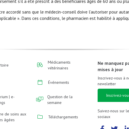
ursement s’il a été prescrit à des bénéficiaires âgés de 60 ans ou plu
 accordé sans que le médecin-conseil doive l’autoriser pour autan
plicable ». Dans ces conditions, le pharmacien est habilité à appliqu
Médicaments
Ne manquez p
toire
vétérinaires
mises à jour
Inscrivez-vous à n
Événements
newsletter
Inscrivez-vou
rium | e-
Question de la
ings
semaine
Suivez-nous sur l
re de soins aux
sociaux
Téléchargements
es âgées