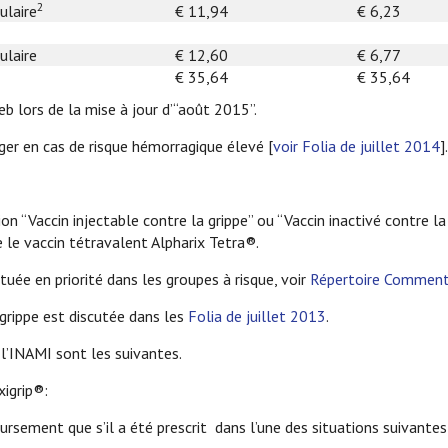
2
ulaire
€ 11,94
€ 6,23
ulaire
€ 12,60
€ 6,77
€ 35,64
€ 35,64
eb lors de la mise à jour d’“août 2015”.
er en cas de risque hémorragique élevé [
voir Folia de juillet 2014
].
on “Vaccin injectable contre la grippe” ou “Vaccin inactivé contre la
ue le vaccin tétravalent Alpharix Tetra®.
tuée en priorité dans les groupes à risque, voir
Répertoire Commenté
a grippe est discutée dans les
Folia de juillet 2013
.
l’INAMI sont les suivantes.
igrip®:
oursement que s’il a été prescrit dans l’une des situations suivantes