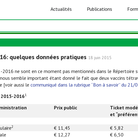
Actualités
Publications
Form
016: quelques données pratiques
18 juin 2015
15-2016 ne sont en ce moment pas mentionnés dans le Répertoire su
a nous semble important étant donné le fait que deux vaccins tétra
 [voir aussi le
communiqué dans la rubrique “Bon à savoir” du 21/
1
n 2015-2016
ministration
Prix public
Ticket modér
et “préférent
2
ulaire
€ 11,45
€ 5,82
ale
€ 12,27
€ 6,50