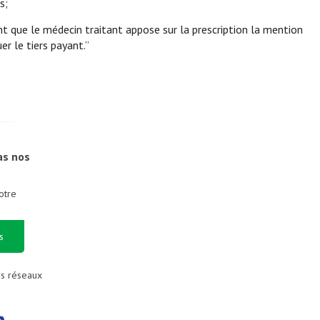
s;
t que le médecin traitant appose sur la prescription la mention
er le tiers payant.”
as nos
otre
s
es réseaux