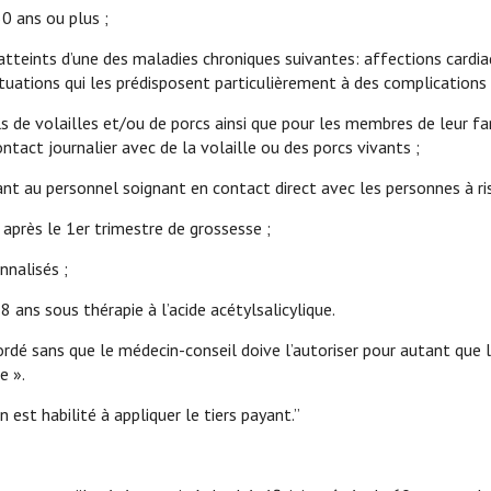
50 ans ou plus ;
t atteints d’une des maladies chroniques suivantes: affections card
uations qui les prédisposent particulièrement à des complications d
ls de volailles et/ou de porcs ainsi que pour les membres de leur f
ontact journalier avec de la volaille ou des porcs vivants ;
nant au personnel soignant en contact direct avec les personnes à r
s après le 1er trimestre de grossesse ;
nnalisés ;
8 ans sous thérapie à l’acide acétylsalicylique.
dé sans que le médecin-conseil doive l’autoriser pour autant que l
e ».
 est habilité à appliquer le tiers payant.”