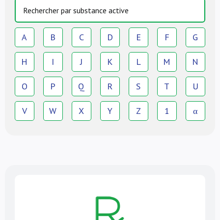
A
B
C
D
E
F
G
H
I
J
K
L
M
N
O
P
Q
R
S
T
U
V
W
X
Y
Z
1
α