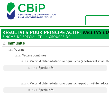
RÉSULTATS POUR
PRINCIPE ACTIF
:
VACCINS C
7 NOMS DE SPÉCIALITÉ - 4 GROUPES DCI
Immunité
12.
Vaccins
12.1.
Vaccins combinés
12.1.3.
Vaccin diphtérie-tétanos-coqueluche (adolescent et adult
12.1.3.3.
Spécialités
12.1.3.3.1.
Vaccin diphtérie-tétanos-coqueluche-poliomyélite (adoles
12.1.3.4.
Spécialités
12.1.3.4.1.