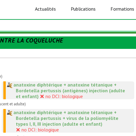
Actualités
Publications
Formations
ONTRE LA COQUELUCHE
e)
anatoxine diphtérique + anatoxine tétanique +
Bordetella pertussis (antigènes) injection (adulte
et enfant)
no DCI: biologique
cent et adulte)
anatoxine diphtérique + anatoxine tétanique +
Bordetella pertussis + virus de la poliomyélite
types I, II, III injection (adulte et enfant)
no DCI: biologique