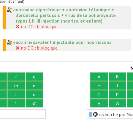
sson et enfant)
anatoxine diphtérique + anatoxine tétanique +
Bordetella pertussis + virus de la poliomyélite
types I, II, III injection (nouriss. et enfant)
no DCI: biologique
vaccin hexavalent injectable pour nourrissons
no DCI: biologique
N
f
g
A
B
m
n
H
I
t
u
O
P
1
α
V
W
recherche par No