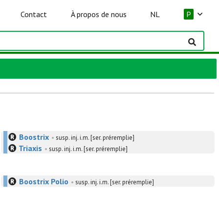
Contact
À propos de nous
NL
P
Boostrix
•
susp. inj. i.m. [ser. préremplie]
Triaxis
•
susp. inj. i.m. [ser. préremplie]
Boostrix Polio
•
susp. inj. i.m. [ser. préremplie]