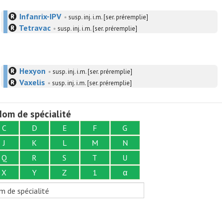
Infanrix-IPV
•
susp. inj. i.m. [ser. préremplie]
Tetravac
•
susp. inj. i.m. [ser. préremplie]
Hexyon
•
susp. inj. i.m. [ser. préremplie]
Vaxelis
•
susp. inj. i.m. [ser. préremplie]
om de spécialité
C
D
E
F
G
J
K
L
M
N
Q
R
S
T
U
X
Y
Z
1
α
m de spécialité