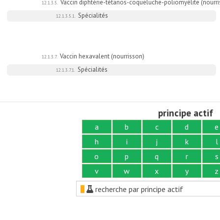
Vaccin diphtérie-tétanos-coqueluche-poliomyélite (nourri
12.1.3.5.
Spécialités
12.1.3.5.1.
Vaccin hexavalent (nourrisson)
12.1.3.7.
Spécialités
12.1.3.7.1.
principe actif
a
b
c
d
e
h
i
j
k
l
o
p
q
r
s
v
w
x
y
z
recherche par principe actif