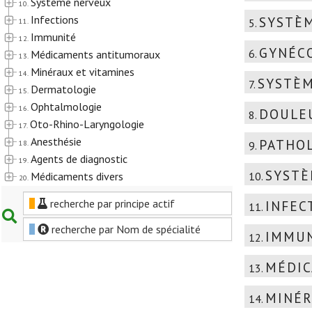
Système nerveux
10.
Infections
SYSTÈ
11.
5.
Immunité
12.
GYNÉC
6.
Médicaments antitumoraux
13.
Minéraux et vitamines
14.
SYSTÈM
7.
Dermatologie
15.
Ophtalmologie
16.
DOULEU
8.
Oto-Rhino-Laryngologie
17.
Anesthésie
PATHOL
18.
9.
Agents de diagnostic
19.
SYSTÈ
Médicaments divers
10.
20.
recherche par principe actif
INFEC
11.
recherche par Nom de spécialité
IMMU
12.
MÉDI
13.
MINÉR
14.