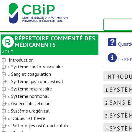
RÉPERTOIRE COMMENTÉ DES
MÉDICAMENTS
Questi
AOÛT
Le REP
Introduction
Système cardio-vasculaire
1.
Sang et coagulation
2.
INTROD
Système gastro-intestinal
3.
Système respiratoire
SYSTÈM
1.
4.
Système hormonal
5.
SANG E
2.
Gynéco-obstétrique
6.
Système urogénital
7.
SYSTÈM
3.
Douleur et fièvre
8.
Pathologies ostéo-articulaires
9.
SYSTÈM
4.