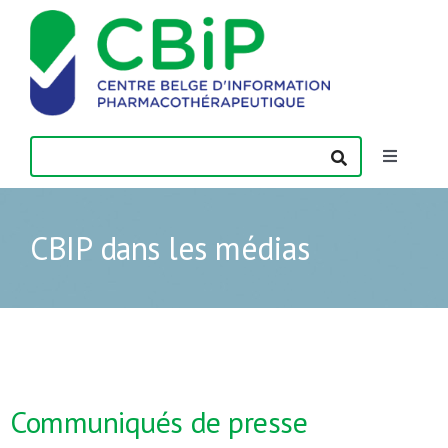
Passer
au
contenu
Toggle
Navigatio
Actualités
CBIP dans les médias
Publications
Formations
Contact
Communiqués de presse