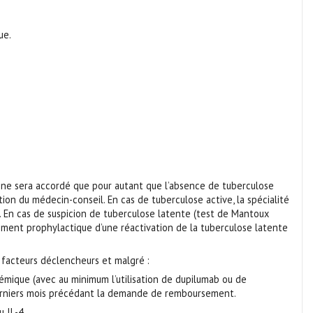
ue.
é ne sera accordé que pour autant que l’absence de tuberculose
tion du médecin-conseil. En cas de tuberculose active, la spécialité
 En cas de suspicion de tuberculose latente (test de Mantoux
itement prophylactique d’une réactivation de la tuberculose latente
s facteurs déclencheurs et malgré :
ique (avec au minimum l’utilisation de dupilumab ou de
derniers mois précédant la demande de remboursement.
 IL-4.