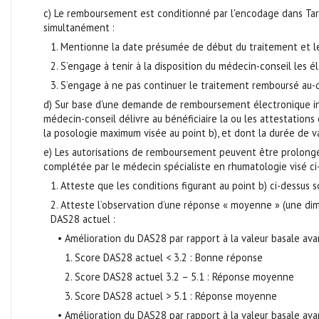
c) Le remboursement est conditionné par l'encodage dans Tardi
simultanément :
1. Mentionne la date présumée de début du traitement et le 
2. S’engage à tenir à la disposition du médecin-conseil les 
3. S’engage à ne pas continuer le traitement remboursé au-de
d) Sur base d'une demande de remboursement électronique intro
médecin-conseil délivre au bénéficiaire la ou les attestation
la posologie maximum visée au point b), et dont la durée de v
e) Les autorisations de remboursement peuvent être prolong
complétée par le médecin spécialiste en rhumatologie visé ci-d
1. Atteste que les conditions figurant au point b) ci-dessus 
2. Atteste l’observation d’une réponse « moyenne » (une dim
DAS28 actuel :
• Amélioration du DAS28 par rapport à la valeur basale avan
1. Score DAS28 actuel < 3.2 : Bonne réponse
2. Score DAS28 actuel 3.2 – 5.1 : Réponse moyenne
3. Score DAS28 actuel > 5.1 : Réponse moyenne
• Amélioration du DAS28 par rapport à la valeur basale avan