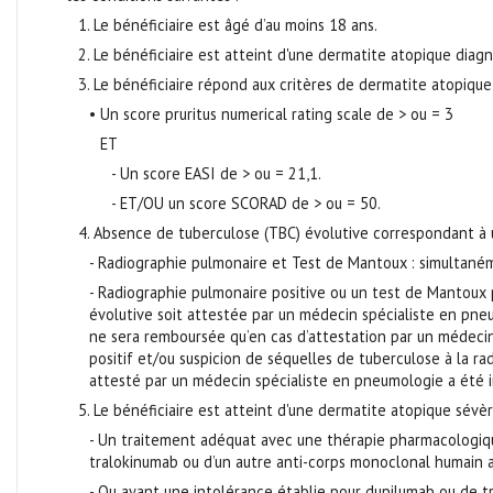
1. Le bénéficiaire est âgé d’au moins 18 ans.
2. Le bénéficiaire est atteint d'une dermatite atopique diag
3. Le bénéficiaire répond aux critères de dermatite atopique
• Un score pruritus numerical rating scale de > ou = 3
ET
- Un score EASI de > ou = 21,1.
- ET/OU un score SCORAD de > ou = 50.
4. Absence de tuberculose (TBC) évolutive correspondant à u
- Radiographie pulmonaire et Test de Mantoux : simultané
- Radiographie pulmonaire positive ou un test de Mantoux 
évolutive soit attestée par un médecin spécialiste en pneum
ne sera remboursée qu’en cas d’attestation par un médecin
positif et/ou suspicion de séquelles de tuberculose à la r
attesté par un médecin spécialiste en pneumologie a été i
5. Le bénéficiaire est atteint d'une dermatite atopique sévè
- Un traitement adéquat avec une thérapie pharmacologiq
tralokinumab ou d’un autre anti-corps monoclonal humain 
- Ou ayant une intolérance établie pour dupilumab ou de tr