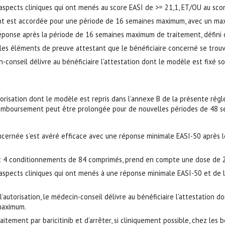
spects cliniques qui ont menés au score EASI de >= 21,1, ET/OU au scor
ent est accordée pour une période de 16 semaines maximum, avec un m
réponse après la période de 16 semaines maximum de traitement, défini c
l les éléments de preuve attestant que le bénéficiaire concerné se trouv
onseil délivre au bénéficiaire l'attestation dont le modèle est fixé sou
orisation dont le modèle est repris dans l’annexe B de la présente rég
e remboursement peut être prolongée pour de nouvelles périodes de 48 
cernée s’est avéré efficace avec une réponse minimale EASI-50 après les 
t 4 conditionnements de 84 comprimés, prend en compte une dose de 2 
pects cliniques qui ont menés à une réponse minimale EASI-50 et de les 
utorisation, le médecin-conseil délivre au bénéficiaire l'attestation do
 maximum.
itement par baricitinib et d’arrêter, si cliniquement possible, chez les bé