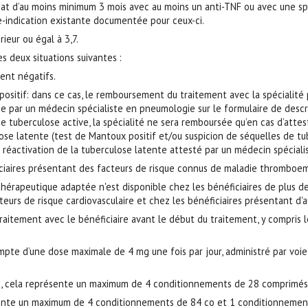
t d’au moins minimum 3 mois avec au moins un anti-TNF ou avec une spécia
-indication existante documentée pour ceux-ci.
ieur ou égal à 3,7.
 deux situations suivantes :
ent négatifs.
ositif: dans ce cas, le remboursement du traitement avec la spécialité
e par un médecin spécialiste en pneumologie sur le formulaire de descri
s de tuberculose active, la spécialité ne sera remboursée qu’en cas d’at
ose latente (test de Mantoux positif et/ou suspicion de séquelles de tub
réactivation de la tuberculose latente attesté par un médecin spéciali
ficiaires présentant des facteurs de risque connus de maladie thromboe
e thérapeutique adaptée n'est disponible chez les bénéficiaires de plus 
teurs de risque cardiovasculaire et chez les bénéficiaires présentant d'a
 traitement avec le bénéficiaire avant le début du traitement, y compris
te d’une dose maximale de 4 mg une fois par jour, administré par voi
, cela représente un maximum de 4 conditionnements de 28 comprimés
ésente un maximum de 4 conditionnements de 84 co et 1 conditionneme