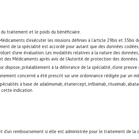
u traitement et le poids du bénéficiaire.
dicaments d’exécuter les missions définies à l’article 29bis et 35bis d
ement de la spécialité est accordé pour autant que des données codées, r
bjet d’une évaluation. Les modalités relatives à la nature des données, à
nt des Médicaments après avis de l’Autorité de protection des données.
 dispose, préalablement à la délivrance de la spécialité, d’une preuve 
nnement concerné a été prescrit sur une ordonnance rédigée par un mé
écialités à base de adalimumab, étanercept, infliximab, rituximab, abata
r cette indication.
bjet d’un remboursement si elle est administrée pour le traitement de l