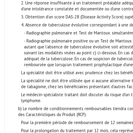
2. Une réponse insuffisante à un traitement préalable adéqua
d’une intolérance constatée et documentée ou d’une contre
3. Obtention d’un score DAS-28 (Disease Activity Score) supér
4. Absence de tuberculose évolutive correspondant à une des
- Radiographie pulmonaire et Test de Mantoux: simultaném
- Radiographie pulmonaire positive ou un Test de Mantoux p
autant que l’absence de tuberculose évolutive soit attesté
suivant les modalités visées au point c) ci-dessous. En ca
adéquat de la tuberculose. En cas de suspicion de tubercul
remboursée que lorsqu’un traitement prophylactique d’une 
La spécialité doit être utilisé avec prudence chez les béné
La spécialité ne doit être utilisée que si aucune alternativ
de tabagisme, chez les bénéficiaires présentant d'autres fac
Le médecin-spécialiste traitant doit discuter du risque d'un
lymphome.
b) Le nombre de conditionnements remboursables tiendra comp
des Caractéristiques du Produit (RCP).
Pour la première période de remboursement de 12 semaines
Pour la prolongation du traitement par 12 mois, cela repr