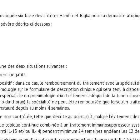
nostiquée sur base des critères Hanifin et Rajka pour la dermatite atopiq
 sévère décrits ci-dessous :
ne des deux situations suivantes :
ment négatifs.
positif : dans ce cas, le remboursement du traitement avec la spécialit
ologie sur le formulaire de description clinique qui sera tenu à disposi
 spécialiste en pneumologie d’un traitement adéquat de la tuberculose.
adio du thorax), la spécialité ne peut être remboursée que lorsqu’un tra
nstauré depuis au moins 4 semaines.
re non contrôlée, telle que décrite au point a) 3, malgré l’évitement de
ue topique continue combinée à un traitement immunosuppresseur systém
anti IL-13 et/ ou IL- 4) pendant minimum 24 semaines endéans les 12 
alokinumab ou d’un autre anti-corps monoclonal humain anti IL-13 et/ ou