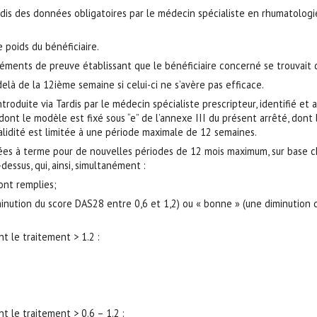
s des données obligatoires par le médecin spécialiste en rhumatologie id
poids du bénéficiaire.
éléments de preuve établissant que le bénéficiaire concerné se trouvait d
là de la 12ième semaine si celui-ci ne s’avère pas efficace.
duite via Tardis par le médecin spécialiste prescripteur, identifié et
s dont le modèle est fixé sous “e” de l’annexe III du présent arrêté, do
alidité est limitée à une période maximale de 12 semaines.
ées à terme pour de nouvelles périodes de 12 mois maximum, sur base 
essus, qui, ainsi, simultanément :
sont remplies;
inution du score DAS28 entre 0,6 et 1,2) ou « bonne » (une diminution 
t le traitement > 1.2 :
t le traitement > 0.6 – 1.2 :