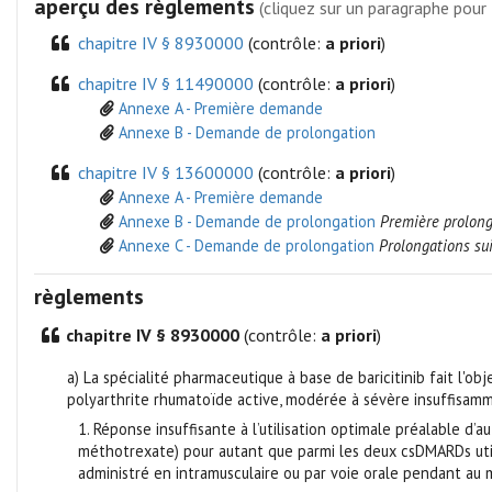
aperçu des règlements
(cliquez sur un paragraphe pour 
chapitre IV § 8930000
(contrôle:
a priori
)
chapitre IV § 11490000
(contrôle:
a priori
)
Annexe A - Première demande
Annexe B - Demande de prolongation
chapitre IV § 13600000
(contrôle:
a priori
)
Annexe A - Première demande
Annexe B - Demande de prolongation
Première prolong
Annexe C - Demande de prolongation
Prolongations su
règlements
chapitre IV § 8930000
(contrôle:
a priori
)
a) La spécialité pharmaceutique à base de baricitinib fait l'o
polyarthrite rhumatoïde active, modérée à sévère insuffisamm
1. Réponse insuffisante à l’utilisation optimale préalable d’
méthotrexate) pour autant que parmi les deux csDMARDs utilis
administré en intramusculaire ou par voie orale pendant au