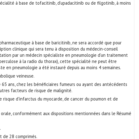
lité à base de tofacitinib, d’upadacitinib ou de filgotinib, à moins
 pharmaceutique à base de baricitinib, ne sera accordé que pour
ption clinique qui sera tenu à disposition du médecin-conseil
testation par un médecin spécialiste en pneumologie d’un traitement
erculose à la radio du thorax), cette spécialité ne peut être
ste en pneumologie a été instauré depuis au moins 4 semaines.
mbolique veineuse.
de 65 ans, chez les bénéficiaires fumeurs ou ayant des antécédents
utres facteurs de risque de malignité.
 le risque d'infarctus du myocarde, de cancer du poumon et de
e orale, conformément aux dispositions mentionnées dans le Résumé
.
nt de 28 comprimés.