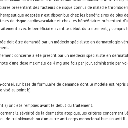
ficiaires présentant des facteurs de risque connus de maladie thromboem
e thérapeutique adaptée n'est disponible chez les bénéficiaires de plus 
teurs de risque cardiovasculaire et chez les bénéficiaires présentant d'a
 traitement avec le bénéficiaire avant le début du traitement, y compris
née doit être demandé par un médecin spécialiste en dermatologie-vén
ment.
nement concerné a été prescrit par un médecin spécialiste en dermatol
te d’une dose maximale de 4 mg une fois par jour, administrée par vo
n-conseil sur base du formulaire de demande dont le modèle est repris
 visé au point b).
nt a) ont été remplies avant le début du traitement.
cernant la sévérité de la dermatite atopique, les critères concernant l
ou de tralokinumab ou d’un autre anti-corps monoclonal humain anti IL-1