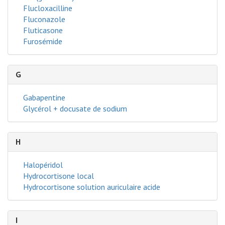
Flucloxacilline
Fluconazole
Fluticasone
Furosémide
G
Gabapentine
Glycérol + docusate de sodium
H
Halopéridol
Hydrocortisone local
Hydrocortisone solution auriculaire acide
I