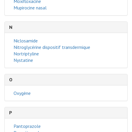
Moxifloxacine
Mupirocine nasal
N
Niclosamide
Nitroglycérine dispositif transdermique
Nortriptyline
Nystatine
O
Oxygène
P
Pantoprazole