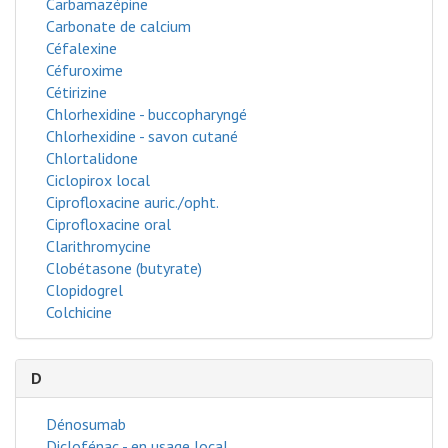
Carbamazépine
Carbonate de calcium
Céfalexine
Céfuroxime
Cétirizine
Chlorhexidine - buccopharyngé
Chlorhexidine - savon cutané
Chlortalidone
Ciclopirox local
Ciprofloxacine auric./opht.
Ciprofloxacine oral
Clarithromycine
Clobétasone (butyrate)
Clopidogrel
Colchicine
D
Dénosumab
Diclofénac - en usage local