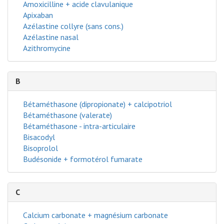
Amoxicilline + acide clavulanique
Apixaban
Azélastine collyre (sans cons.)
Azélastine nasal
Azithromycine
B
Bétaméthasone (dipropionate) + calcipotriol
Bétaméthasone (valerate)
Bétaméthasone - intra-articulaire
Bisacodyl
Bisoprolol
Budésonide + formotérol fumarate
C
Calcium carbonate + magnésium carbonate