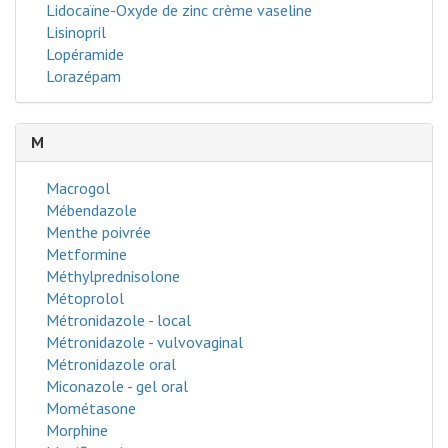
Lidocaïne-Oxyde de zinc crème vaseline
Lisinopril
Lopéramide
Lorazépam
M
Macrogol
Mébendazole
Menthe poivrée
Metformine
Méthylprednisolone
Métoprolol
Métronidazole - local
Métronidazole - vulvovaginal
Métronidazole oral
Miconazole - gel oral
Mométasone
Morphine