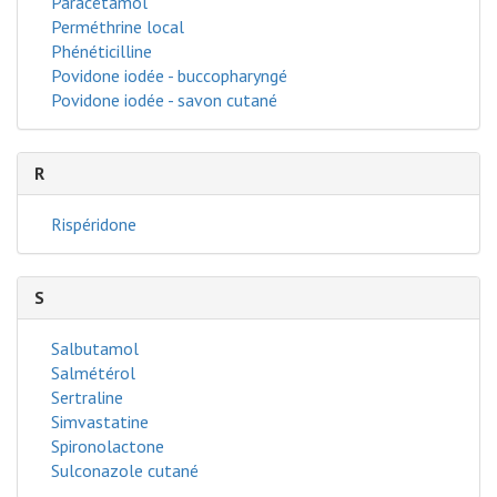
Paracétamol
Perméthrine local
Phénéticilline
Povidone iodée - buccopharyngé
Povidone iodée - savon cutané
R
Rispéridone
S
Salbutamol
Salmétérol
Sertraline
Simvastatine
Spironolactone
Sulconazole cutané