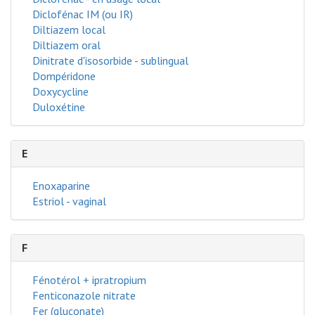
Diclofénac IM (ou IR)
Diltiazem local
Diltiazem oral
Dinitrate d'isosorbide - sublingual
Dompéridone
Doxycycline
Duloxétine
E
Enoxaparine
Estriol - vaginal
F
Fénotérol + ipratropium
Fenticonazole nitrate
Fer (gluconate)