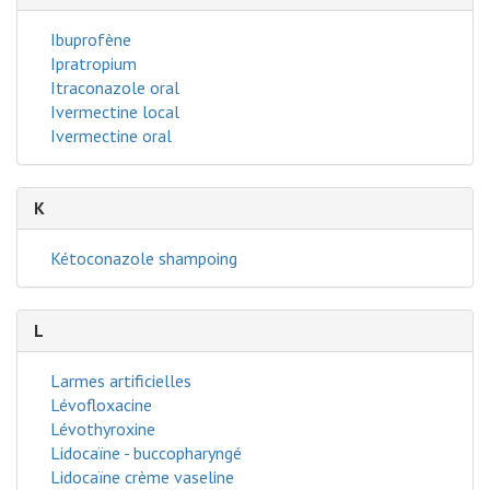
Ibuprofène
Ipratropium
Itraconazole oral
Ivermectine local
Ivermectine oral
K
Kétoconazole shampoing
L
Larmes artificielles
Lévofloxacine
Lévothyroxine
Lidocaïne - buccopharyngé
Lidocaïne crème vaseline