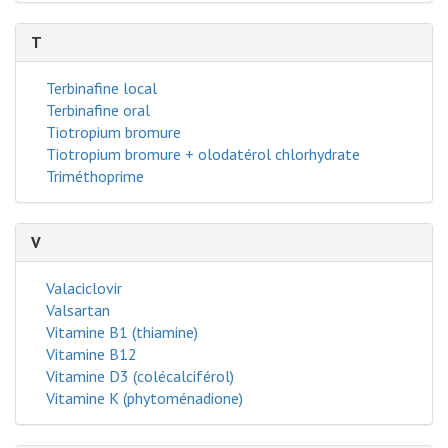
T
Terbinafine local
Terbinafine oral
Tiotropium bromure
Tiotropium bromure + olodatérol chlorhydrate
Triméthoprime
V
Valaciclovir
Valsartan
Vitamine B1 (thiamine)
Vitamine B12
Vitamine D3 (colécalciférol)
Vitamine K (phytoménadione)