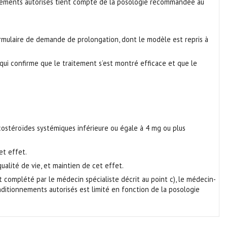
ionnements autorisés tient compte de la posologie recommandée au
rmulaire de demande de prolongation, dont le modèle est repris à
qui confirme que le traitement s’est montré efficace et que le
icostéroïdes systémiques inférieure ou égale à 4 mg ou plus
et effet.
alité de vie, et maintien de cet effet.
complété par le médecin spécialiste décrit au point c), le médecin-
onditionnements autorisés est limité en fonction de la posologie