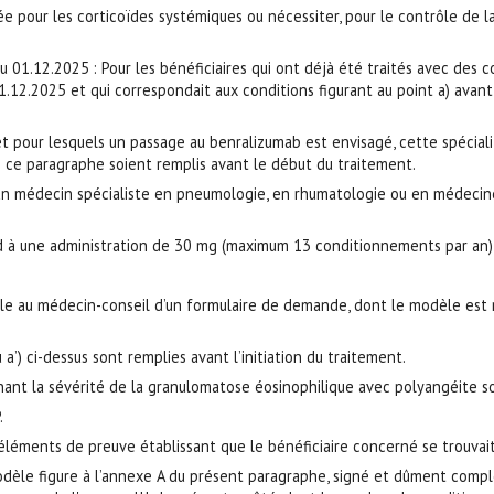
e pour les corticoïdes systémiques ou nécessiter, pour le contrôle de l
u 01.12.2025 : Pour les bénéficiaires qui ont déjà été traités avec de
1.12.2025 et qui correspondait aux conditions figurant au point a) ava
 et pour lesquels un passage au benralizumab est envisagé, cette spécial
de ce paragraphe soient remplis avant le début du traitement.
n médecin spécialiste en pneumologie, en rhumatologie ou en médecine
 une administration de 30 mg (maximum 13 conditionnements par an), p
le au médecin-conseil d’un formulaire de demande, dont le modèle est 
 a’) ci-dessus sont remplies avant l’initiation du traitement.
ant la sévérité de la granulomatose éosinophilique avec polyangéite son
.
s éléments de preuve établissant que le bénéficiaire concerné se trouva
èle figure à l’annexe A du présent paragraphe, signé et dûment complét