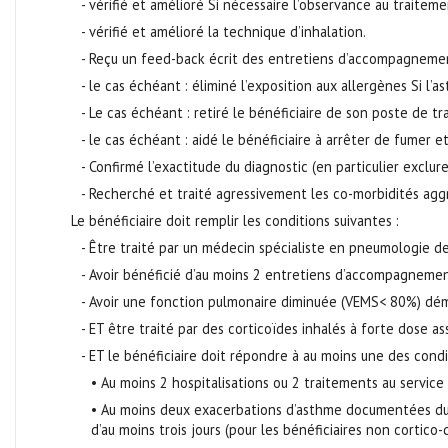
- vérifié et amélioré Si nécessaire l’observance au traitem
- vérifié et amélioré la technique d’inhalation.
- Reçu un feed-back écrit des entretiens d’accompagnement
- le cas échéant : éliminé l’exposition aux allergènes Si l
- Le cas échéant : retiré le bénéficiaire de son poste de 
- le cas échéant : aidé le bénéficiaire à arrêter de fumer e
- Confirmé l’exactitude du diagnostic (en particulier excl
- Recherché et traité agressivement les co-morbidités aggr
Le bénéficiaire doit remplir les conditions suivantes :
- Être traité par un médecin spécialiste en pneumologie de
- Avoir bénéficié d’au moins 2 entretiens d’accompagnemen
- Avoir une fonction pulmonaire diminuée (VEMS< 80%) démo
- ET être traité par des corticoïdes inhalés à forte dose as
- ET le bénéficiaire doit répondre à au moins une des condi
• Au moins 2 hospitalisations ou 2 traitements au servic
• Au moins deux exacerbations d’asthme documentées dur
d’au moins trois jours (pour les bénéficiaires non cortico