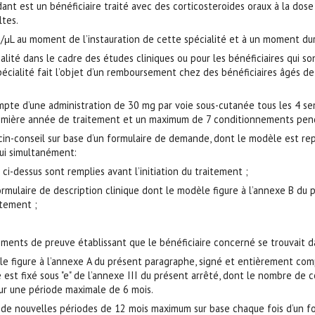
ant est un bénéficiaire traité avec des corticosteroides oraux à la do
ltes.
/μL au moment de l’instauration de cette spécialité et à un moment dura
ialité dans le cadre des études cliniques ou pour les bénéficiaires qui s
écialité fait l’objet d’un remboursement chez des bénéficiaires âgés de 
e d’une administration de 30 mg par voie sous-cutanée tous les 4 semai
mière année de traitement et un maximum de 7 conditionnements penda
cin-conseil sur base d’un formulaire de demande, dont le modèle est re
ui simultanément:
 ci-dessus sont remplies avant l’initiation du traitement ;
 formulaire de description clinique dont le modèle figure à l’annexe B du
itement ;
léments de preuve établissant que le bénéficiaire concerné se trouvait da
e figure à l’annexe A du présent paragraphe, signé et entièrement com
e est fixé sous "e" de l’annexe III du présent arrêté, dont le nombre d
ur une période maximale de 6 mois.
 de nouvelles périodes de 12 mois maximum sur base chaque fois d’un f