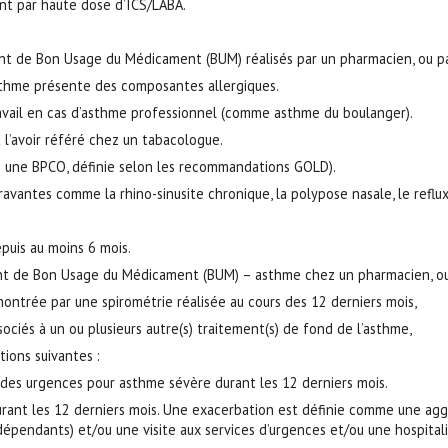
ent par haute dose d’ICS/LABA.
 de Bon Usage du Médicament (BUM) réalisés par un pharmacien, ou par u
’asthme présente des composantes allergiques.
travail en cas d’asthme professionnel (comme asthme du boulanger).
t l’avoir référé chez un tabacologue.
ure une BPCO, définie selon les recommandations GOLD).
avantes comme la rhino-sinusite chronique, la polypose nasale, le reflu
puis au moins 6 mois.
t de Bon Usage du Médicament (BUM) – asthme chez un pharmacien, ou à 
ntrée par une spirométrie réalisée au cours des 12 derniers mois,
sociés à un ou plusieurs autre(s) traitement(s) de fond de l’asthme,
tions suivantes :
e des urgences pour asthme sévère durant les 12 derniers mois.
ant les 12 derniers mois. Une exacerbation est définie comme une agg
-dépendants) et/ou une visite aux services d’urgences et/ou une hospitali