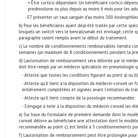
• Être cortico-dépendant. Un bénéficiaire cortico-dépend
prednisolone ou plus depuis au moins 6 mois pour les adu
- ET présenter un taux sanguin d’au moins 300 éosinophiles
b) Pour les bénéficiaires ayant déjà été traités par cette spéc
lesquels un switch vers le benralizumab est envisagé, cette sp
paragraphe soient remplis avant le début du traitement.
c) Le nombre de conditionnements remboursables tiendra compt
semaines (un maximum de 8 conditionnements pendant la pre
d) L’autorisation de remboursement sera délivrée par le méde
doit être rempli par un médecin spécialiste en pneumologie q
- Atteste que toutes les conditions figurant au point a) ou b)
- Atteste qu’il tient à la disposition du médecin-conseil un
entièrement complétées et signées avant l’initiation du tra
- Atteste qu’il tient compte de la posologie recommandée;
- S’engage à tenir à la disposition du médecin-conseil les é
e) Sur base du formulaire de première demande dont le modèl
conseil délivre au bénéficiaire une attestation dont le modèl
recommandée au point c), est limité à 5 conditionnements po
f) L’autorisation de remboursement peut être prolongée pour