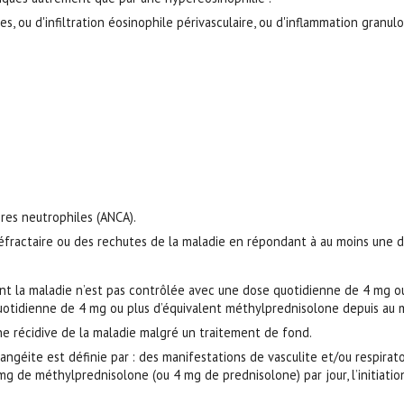
es, ou d'infiltration éosinophile périvasculaire, ou d'inflammation granu
ires neutrophiles (ANCA).
éfractaire ou des rechutes de la maladie en répondant à au moins une de
ont la maladie n’est pas contrôlée avec une dose quotidienne de 4 mg o
quotidienne de 4 mg ou plus d’équivalent méthylprednisolone depuis au m
une récidive de la maladie malgré un traitement de fond.
angéite est définie par : des manifestations de vasculite et/ou respirat
 mg de méthylprednisolone (ou 4 mg de prednisolone) par jour, l’initia