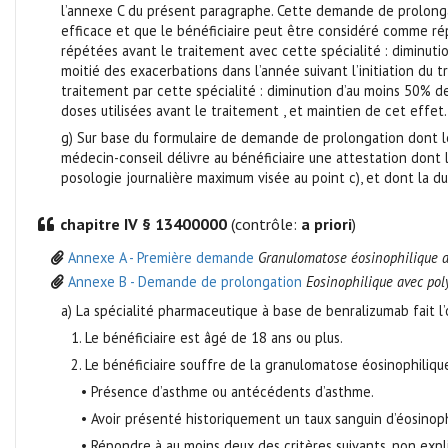
l’annexe C du présent paragraphe. Cette demande de prolonga
efficace et que le bénéficiaire peut être considéré comme rép
répétées avant le traitement avec cette spécialité : diminuti
moitié des exacerbations dans l’année suivant l’initiation du
traitement par cette spécialité : diminution d’au moins 50% 
doses utilisées avant le traitement , et maintien de cet effe
g) Sur base du formulaire de demande de prolongation dont l
médecin-conseil délivre au bénéficiaire une attestation dont 
posologie journalière maximum visée au point c), et dont la d
chapitre IV § 13400000
(contrôle:
a priori
)
Annexe A - Première demande
Granulomatose éosinophilique a
Annexe B - Demande de prolongation
Eosinophilique avec pol
a) La spécialité pharmaceutique à base de benralizumab fait l
1. Le bénéficiaire est âgé de 18 ans ou plus.
2. Le bénéficiaire souffre de la granulomatose éosinophilique
• Présence d’asthme ou antécédents d’asthme.
• Avoir présenté historiquement un taux sanguin d’éosinop
• Répondre à au moins deux des critères suivants, non exp