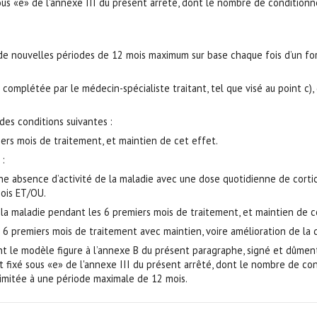
é sous «e» de l'annexe III du présent arrêté, dont le nombre de condit
de nouvelles périodes de 12 mois maximum sur base chaque fois d’un fo
mplétée par le médecin-spécialiste traitant, tel que visé au point c), 
es conditions suivantes :
iers mois de traitement, et maintien de cet effet.
 :
re une absence d’activité de la maladie avec une dose quotidienne de cort
ois ET/OU.
 la maladie pendant les 6 premiers mois de traitement, et maintien de c
6 premiers mois de traitement avec maintien, voire amélioration de la qu
 le modèle figure à l’annexe B du présent paragraphe, signé et dûment 
st fixé sous «e» de l'annexe III du présent arrêté, dont le nombre de c
 limitée à une période maximale de 12 mois.