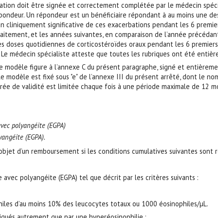
tion doit être signée et correctement complétée par le médecin spéci
ondeur. Un répondeur est un bénéficiaire répondant à au moins une des 
on cliniquement significative de ces exacerbations pendant les 6 premie
 traitement, et les années suivantes, en comparaison de l’année précédan
des doses quotidiennes de corticostéroïdes oraux pendant les 6 premier
t. Le médecin spécialiste atteste que toutes les rubriques ont été enti
e modèle figure à l’annexe C du présent paragraphe, signé et entièreme
le modèle est fixé sous "e" de l’annexe III du présent arrêté, dont le n
urée de validité est limitée chaque fois à une période maximale de 12 mo
vec polyangéite (EGPA)
yangéite (EGPA).
’objet d’un remboursement si les conditions cumulatives suivantes sont r
 avec polyangéite (EGPA) tel que décrit par les critères suivants :
hiles d’au moins 10% des leucocytes totaux ou 1000 éosinophiles/µL.
liqués autrement que par une hyperéosinophilie :