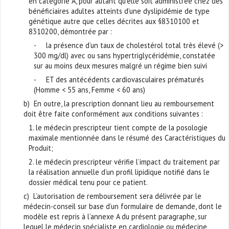
en catégorie A, pour autant qu’elle soit administrée chez des
bénéficiaires adultes atteints d’une dyslipidémie de type
génétique autre que celles décrites aux §8310100 et
8310200, démontrée par :
- la présence d’un taux de cholestérol total très élevé (>
300 mg/dl) avec ou sans hypertriglycéridémie, constatée
sur au moins deux mesures malgré un régime bien suivi
- ET des antécédents cardiovasculaires prématurés
(Homme < 55 ans, Femme < 60 ans)
b) En outre, la prescription donnant lieu au remboursement
doit être faite conformément aux conditions suivantes :
1. le médecin prescripteur tient compte de la posologie
maximale mentionnée dans le résumé des Caractéristiques du
Produit;
2. le médecin prescripteur vérifie l’impact du traitement par
la réalisation annuelle d’un profil lipidique notifié dans le
dossier médical tenu pour ce patient.
c) L’autorisation de remboursement sera délivrée par le
médecin-conseil sur base d’un formulaire de demande, dont le
modèle est repris à l’annexe A du présent paragraphe, sur
lequel le médecin spécialiste en cardiologie ou médecine