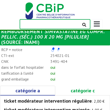
Afficher/m
la
REMBOURSEMENT
SIMVASTATINE EG COMPR.
barre
PELLIC. (SÉC.) 100 X 20 MG [PILULIER]
de
(SOURCE: INAMI)
navigation
RCP + notice
CTI-ext
254021-01
CNK
3491-404
dans le forfait hospitalier
oui
tarification à l'unité
oui
grand emballage
oui
catégorie a
catégorie c
ticket modérateur intervention régulière
: 2,00 €
ticket modérateur intervention majorée
: 1,00 €