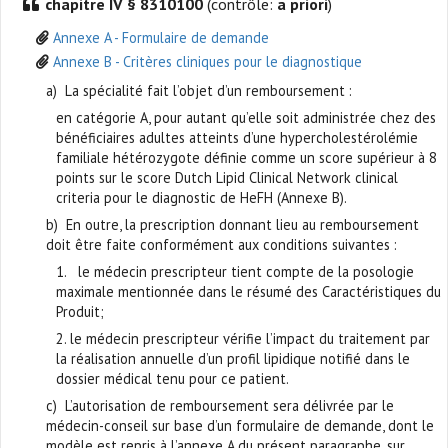
chapitre IV § 8310100
(contrôle:
a priori
)
Annexe A - Formulaire de demande
Annexe B - Critères cliniques pour le diagnostique
a) La spécialité fait l’objet d’un remboursement :
en catégorie A, pour autant qu’elle soit administrée chez des
bénéficiaires adultes atteints d’une hypercholestérolémie
familiale hétérozygote définie comme un score supérieur à 8
points sur le score Dutch Lipid Clinical Network clinical
criteria pour le diagnostic de HeFH (Annexe B).
b) En outre, la prescription donnant lieu au remboursement
doit être faite conformément aux conditions suivantes :
1. le médecin prescripteur tient compte de la posologie
maximale mentionnée dans le résumé des Caractéristiques du
Produit;
2. le médecin prescripteur vérifie l’impact du traitement par
la réalisation annuelle d’un profil lipidique notifié dans le
dossier médical tenu pour ce patient.
c) L’autorisation de remboursement sera délivrée par le
médecin-conseil sur base d’un formulaire de demande, dont le
modèle est repris à l’annexe A du présent paragraphe, sur