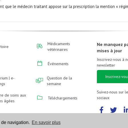
tant que le médecin traitant appose sur la prescription la mention « régi
Médicaments
Ne manquez p
toire
vétérinaires
mises à jour
Inscrivez-vous à n
Événements
newsletter
Inscrivez-vou
rium | e-
Question de la
ings
semaine
Suivez-nous sur l
re de soins aux
sociaux
Téléchargements
es âgées
 de navigation.
En savoir plus