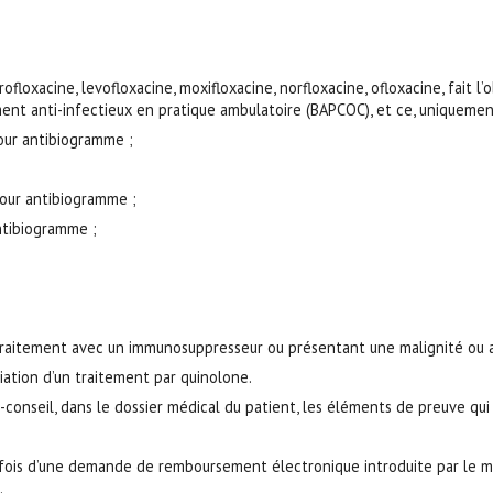
iprofloxacine, levofloxacine, moxifloxacine, norfloxacine, ofloxacine, f
nt anti-infectieux en pratique ambulatoire (BAPCOC), et ce, uniquement 
pour antibiogramme ;
 pour antibiogramme ;
antibiogramme ;
traitement avec un immunosuppresseur ou présentant une malignité ou at
tiation d’un traitement par quinolone.
in-conseil, dans le dossier médical du patient, les éléments de preuve 
fois d’une demande de remboursement électronique introduite par le méde
.