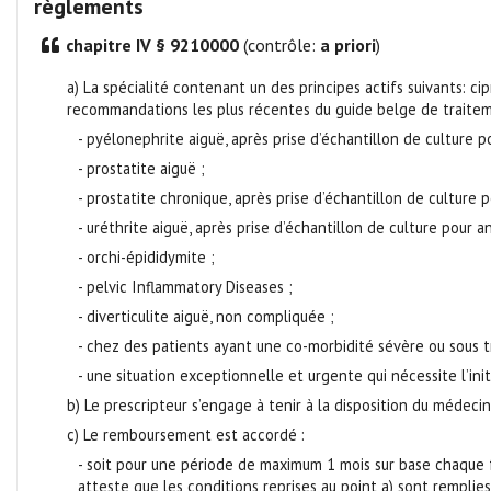
règlements
chapitre IV § 9210000
(contrôle:
a priori
)
a) La spécialité contenant un des principes actifs suivants: c
recommandations les plus récentes du guide belge de traiteme
- pyélonephrite aiguë, après prise d’échantillon de culture 
- prostatite aiguë ;
- prostatite chronique, après prise d’échantillon de culture
- uréthrite aiguë, après prise d’échantillon de culture pour 
- orchi-épididymite ;
- pelvic Inflammatory Diseases ;
- diverticulite aiguë, non compliquée ;
- chez des patients ayant une co-morbidité sévère ou sous 
- une situation exceptionnelle et urgente qui nécessite l’ini
b) Le prescripteur s’engage à tenir à la disposition du médec
c) Le remboursement est accordé :
- soit pour une période de maximum 1 mois sur base chaque 
atteste que les conditions reprises au point a) sont remplies