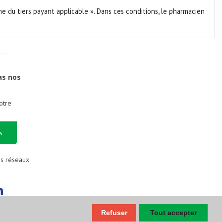
me du tiers payant applicable ». Dans ces conditions, le pharmacien
as nos
otre
s
es réseaux
Refuser
Tout accepter