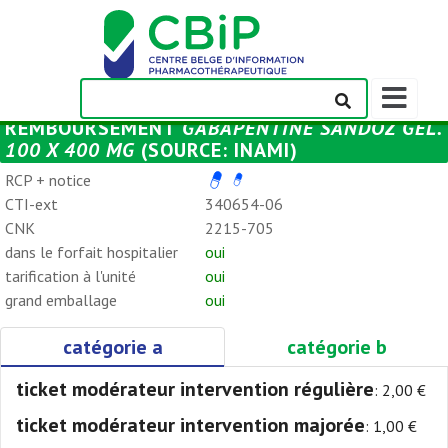
Afficher/m
la
REMBOURSEMENT
GABAPENTINE SANDOZ GÉL.
barre
100 X 400 MG
(SOURCE: INAMI)
de
navigation
RCP + notice
CTI-ext
340654-06
CNK
2215-705
dans le forfait hospitalier
oui
tarification à l'unité
oui
grand emballage
oui
catégorie a
catégorie b
ticket modérateur intervention régulière
: 2,00 €
ticket modérateur intervention majorée
: 1,00 €