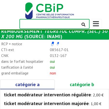
Afficher/m
la
REMBOURSEMENT
TEGRETOL COMPR. (SÉC.) 50
barre
X 200 MG
(SOURCE: INAMI)
de
navigation
RCP + notice
CTI-ext
085617-01
CNK
0132-167
dans le forfait hospitalier
oui
tarification à l'unité
oui
grand emballage
non
catégorie a
catégorie b
ticket modérateur intervention régulière
: 2,00 €
ticket modérateur intervention majorée
: 1,00 €