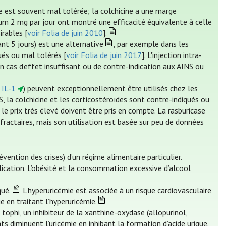
e est souvent mal tolérée; la colchicine a une marge
m 2 mg par jour ont montré une efficacité équivalente à celle
irables [
voir Folia de juin 2010
].
t 5 jours) est une alternative
, par exemple dans les
ués ou mal tolérés [
voir Folia de juin 2017
]. L'injection intra-
 cas d’effet insuffisant ou de contre-indication aux AINS ou
l’IL-1
) peuvent exceptionnellement être utilisés chez les
, la colchicine et les corticostéroïdes sont contre-indiqués ou
le prix très élevé doivent être pris en compte. La rasburicase
éfractaires, mais son utilisation est basée sur peu de données
révention des crises) d’un régime alimentaire particulier.
lication. L’obésité et la consommation excessive d’alcool
qué.
L'hyperuricémie est associée à un risque cardiovasculaire
ue en traitant l’hyperuricémie.
 tophi, un inhibiteur de la xanthine-oxydase (allopurinol,
 diminuent l’uricémie en inhibant la formation d’acide urique.