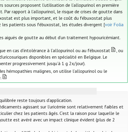
s sources proposent l’utilisation de l’allopurinol en première
. Par rapport à l’allopurinol, le risque de crises de goutte dans
uxostat est plus important, et le coût du fébuxostat plus
z les patients sous fébuxostat, les études divergent [
voir Folia
ises aiguës de goutte au début d’un traitement hypouricémiant.
ue en cas d’intolérance à l’allopurinol ou au fébuxostat
, ou
d’uricosuriques disponibles en spécialité en Belgique. Le
enter progressivement jusqu’à 1 g 2x/jour).
des hémopathies malignes, on utilise l’allopurinol ou le
.
ilibrée reste toujours d’application.
médicaments agissant sur l’uricémie sont relativement faibles et
culier chez les patients âgés. C’est la raison pour laquelle le
goutte est avéré avec un impact clinique évident (plus de 2