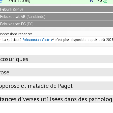
84 x
120
mg
Feburik
(SMB)
Febuxostat AB
(Aurobindo)
Febuxostat EG
(EG)
uppressions récentes
La spécialité
Febuxostat Viatris
® n’est plus disponible depuis août 2025
icosuriques
rose
oporose et maladie de Paget
ances diverses utilisées dans des pathologi