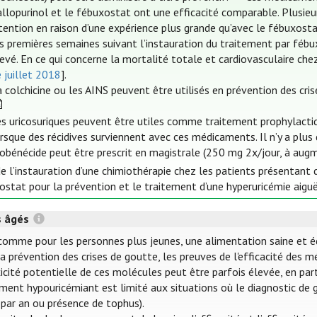
allopurinol et le fébuxostat ont une efficacité comparable. Plusieur
tention en raison d’une expérience plus grande qu’avec le fébuxostat
s premières semaines suivant l’instauration du traitement par féb
evé. En ce qui concerne la mortalité totale et cardiovasculaire che
 juillet 2018
].
 colchicine ou les AINS peuvent être utilisés en prévention des cr
s uricosuriques peuvent être utiles comme traitement prophylactiq
rsque des récidives surviennent avec ces médicaments. Il n’y a plus 
obénécide peut être prescrit en magistrale (250 mg 2x/jour, à augm
e l’instauration d’une chimiothérapie chez les patients présentant 
ostat pour la prévention et le traitement d’une hyperuricémie aiguë
s âgés
comme pour les personnes plus jeunes, une alimentation saine et équ
a prévention des crises de goutte, les preuves de l'efficacité des 
icité potentielle de ces molécules peut être parfois élevée, en parti
ement hypouricémiant est limité aux situations où le diagnostic de 
 par an ou présence de tophus).