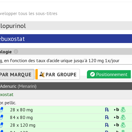
velopper tous les sous-titres
llopurinol
ébuxostat
ologie
, en fonction des taux d'acide urique jusqu’à 120 mg 1x/jour
PAR MARQUE
PAR GROUPE
Positionnement
Adenuric
(Menarini)
xostat
. pellic.
28 x
80
mg
84 x
80
mg
28 x
120
mg