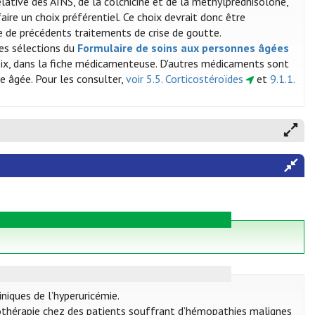
relative des AINS, de la colchicine et de la méthylprednisolone,
aire un choix préférentiel. Ce choix devrait donc être
ce de précédents traitements de crise de goutte.
des sélections du
Formulaire de soins aux personnes âgées
hoix, dans la fiche médicamenteuse. D'autres médicaments sont
e âgée. Pour les consulter,
voir 5.5. Corticostéroïdes
et
9.1.1.
niques de l’hyperuricémie.
iothérapie chez des patients souffrant d’hémopathies malignes