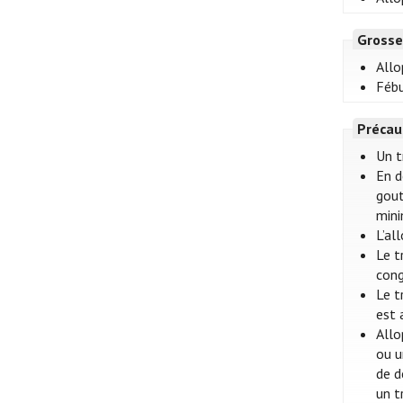
Grosse
Allo
Fébu
Précau
Un t
En d
gout
mini
L’al
Le t
cong
Le t
est 
Allo
ou u
de d
un t