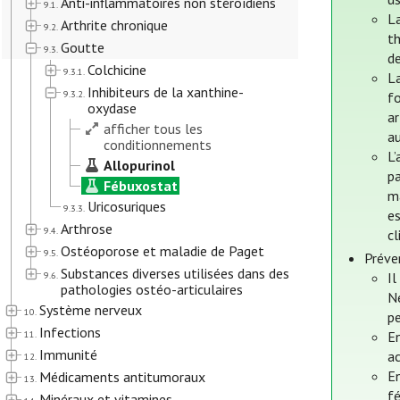
Anti-inflammatoires non stéroïdiens
9.1.
La
Arthrite chronique
9.2.
t
Goutte
9.3.
de
Colchicine
9.3.1.
L
Inhibiteurs de la xanthine-
9.3.2.
fo
oxydase
ar
afficher tous les
au
conditionnements
L’
Allopurinol
pa
Fébuxostat
m
Uricosuriques
9.3.3.
es
Arthrose
9.4.
cl
Ostéoporose et maladie de Paget
9.5.
Préve
Substances diverses utilisées dans des
9.6.
Il
pathologies ostéo-articulaires
Né
Système nerveux
10.
p
Infections
11.
En
Immunité
a
12.
En
Médicaments antitumoraux
13.
fé
Minéraux et vitamines