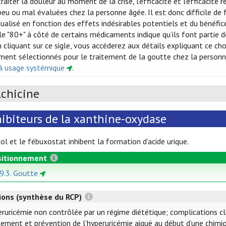
raiter la douleur au moment de la crise, l’efficacité et l’efficacité 
eu ou mal évaluées chez la personne âgée. Il est donc difficile de f
idualisé en fonction des effets indésirables potentiels et du bénéfi
gle "80+" à côté de certains médicaments indique qu’ils font partie 
 cliquant sur ce sigle, vous accéderez aux détails expliquant ce c
ment sélectionnés pour le traitement de la goutte chez la personn
à usage systémique
.
lchicine
hibiteurs de la xanthine-oxydase
nol et le fébuxostat inhibent la formation d’acide urique.
itionnement
 9.3. Goutte
tions (synthèse du RCP)
ruricémie non contrôlée par un régime diététique; complications cli
tement et prévention de l’hyperuricémie aiguë au début d’une chim