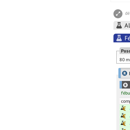
dé
A
F
Pos
80 mg
fébu
compr