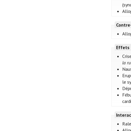
(syn
Allo
Contre
Allo
Effets
Cris
la r
Naus
Erup
le s
Dépr
Fébu
card
Intera
Rale
Allo