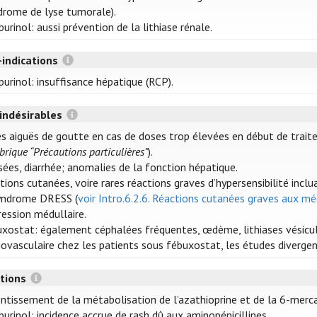
drome de lyse tumorale).
purinol: aussi prévention de la lithiase rénale.
-indications
purinol: insuffisance hépatique (RCP).
 indésirables
es aiguës de goutte en cas de doses trop élevées en début de traite
ubrique “Précautions particulières”
).
ées, diarrhée; anomalies de la fonction hépatique.
tions cutanées, voire rares réactions graves d’hypersensibilité inc
yndrome DRESS (
voir Intro.6.2.6. Réactions cutanées graves aux m
ession médullaire.
xostat: également céphalées fréquentes, œdème, lithiases vésiculai
iovasculaire chez les patients sous fébuxostat, les études divergen
ctions
ntissement de la métabolisation de l’azathioprine et de la 6-merc
purinol: incidence accrue de rash dû aux aminopénicillines.