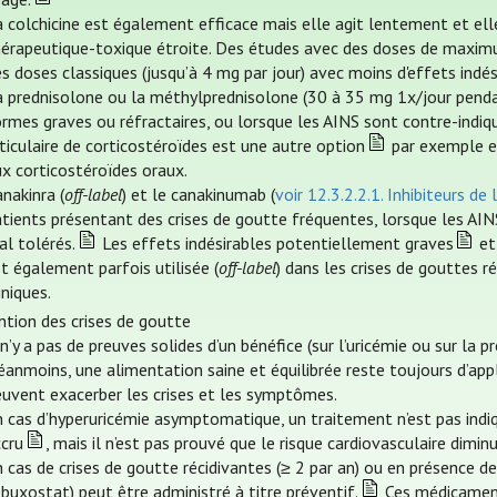
 colchicine est également efficace mais elle agit lentement et ell
hérapeutique-toxique étroite. Des études avec des doses de maximu
s doses classiques (jusqu’à 4 mg par jour) avec moins d'effets indés
a prednisolone ou la méthylprednisolone (30 à 35 mg 1x/jour pendan
rmes graves ou réfractaires, ou lorsque les AINS sont contre-indiq
ticulaire de corticostéroïdes est une autre option
par exemple en
x corticostéroïdes oraux.
anakinra (
off-label
) et le canakinumab (
voir 12.3.2.2.1. Inhibiteurs de 
tients présentant des crises de goutte fréquentes, lorsque les AINS
al tolérés.
Les effets indésirables potentiellement graves
et 
t également parfois utilisée (
off-label
) dans les crises de gouttes r
iniques.
ntion des crises de goutte
 n’y a pas de preuves solides d’un bénéfice (sur l’uricémie ou sur la p
anmoins, une alimentation saine et équilibrée reste toujours d’app
euvent exacerber les crises et les symptômes.
 cas d’hyperuricémie asymptomatique, un traitement n’est pas indi
ccru
, mais il n’est pas prouvé que le risque cardiovasculaire dimin
 cas de crises de goutte récidivantes (≥ 2 par an) ou en présence de
buxostat) peut être administré à titre préventif.
Ces médicaments