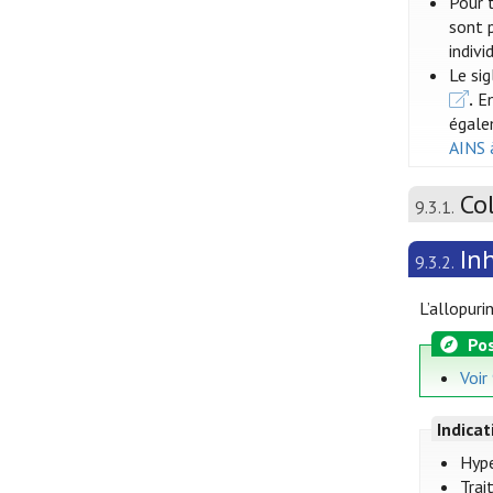
Pour t
sont p
indiv
Le si
.
En
égale
AINS 
Co
9.3.1.
In
9.3.2.
L’allopuri
Pos
Voir
Indica
Hype
Trai