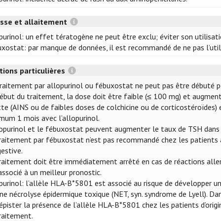
sse et allaitement
purinol: un effet tératogène ne peut être exclu; éviter son utilisat
xostat: par manque de données, il est recommandé de ne pas l’utili
tions particulières
raitement par allopurinol ou fébuxostat ne peut pas être débuté p
ébut du traitement, la dose doit être faible (≤ 100 mg) et augment
te (AINS ou de faibles doses de colchicine ou de corticostéroïdes
mum 1 mois avec l’allopurinol.
lopurinol et le fébuxostat peuvent augmenter le taux de TSH dans le
raitement par fébuxostat n’est pas recommandé chez les patients a
estive.
raitement doit être immédiatement arrêté en cas de réactions alle
associé à un meilleur pronostic.
purinol: l’allèle HLA-B*5801 est associé au risque de développer 
ne nécrolyse épidermique toxique (NET, syn. syndrome de Lyell). Da
épister la présence de l’allèle HLA-B*5801 chez les patients d’ori
raitement.