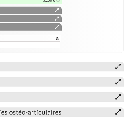
31,38 €
.
es ostéo-articulaires