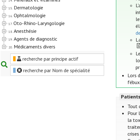
14.
L'
Dermatologie
15.
in
Ophtalmologie
16.
le
Oto-Rhino-Laryngologie
17.
él
Anesthésie
18.
de
Agents de diagnostic
La
19.
Médicaments divers
20.
Le
recherche par principe actif
lo
pr
recherche par Nom de spécialité
Lors d
fébux
Patient
Tout 
Pour l
la tox
trait
crises