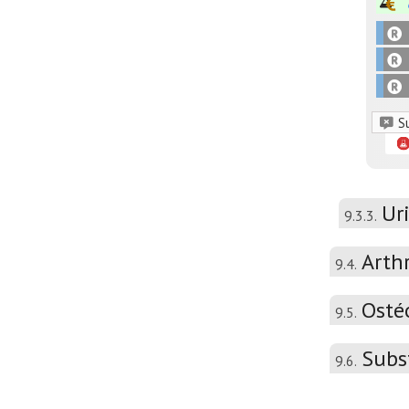
S
Ur
9.3.3.
Arth
9.4.
Osté
9.5.
Subst
9.6.