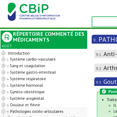
RÉPERTOIRE COMMENTÉ DES
PATH
MÉDICAMENTS
9.
AOÛT
Anti
Introduction
9.1.
Système cardio-vasculaire
1.
Sang et coagulation
Arth
2.
9.2.
Système gastro-intestinal
3.
Système respiratoire
4.
Gout
9.3.
Système hormonal
5.
Posi
Gynéco-obstétrique
6.
Système urogénital
7.
Trait
Douleur et fièvre
Il
8.
Le
Pathologies ostéo-articulaires
9.
u