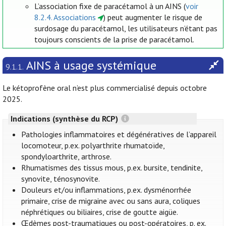
L’association fixe de paracétamol à un AINS (
voir
8.2.4. Associations
) peut augmenter le risque de
surdosage du paracétamol, les utilisateurs n’étant pas
toujours conscients de la prise de paracétamol.
AINS à usage systémique
9.1.1.
Le kétoprofène oral n’est plus commercialisé depuis octobre
2025.
Indications (synthèse du RCP)
Pathologies inflammatoires et dégénératives de l’appareil
locomoteur, p.ex. polyarthrite rhumatoïde,
spondyloarthrite, arthrose.
Rhumatismes des tissus mous, p.ex. bursite, tendinite,
synovite, ténosynovite.
Douleurs et/ou inflammations, p.ex. dysménorrhée
primaire, crise de migraine avec ou sans aura, coliques
néphrétiques ou biliaires, crise de goutte aigüe.
Œdèmes post-traumatiques ou post-opératoires, p. ex.