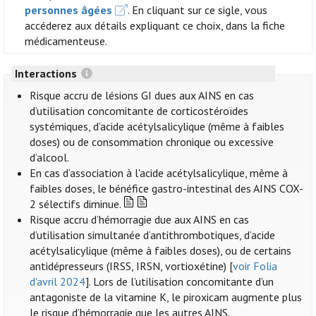
personnes âgées
. En cliquant sur ce sigle, vous
accéderez aux détails expliquant ce choix, dans la fiche
médicamenteuse.
Interactions
Risque accru de lésions GI dues aux AINS en cas
d’utilisation concomitante de corticostéroïdes
systémiques, d’acide acétylsalicylique (même à faibles
doses) ou de consommation chronique ou excessive
d’alcool.
En cas d’association à l'acide acétylsalicylique, même à
faibles doses, le bénéfice gastro-intestinal des AINS COX-
2 sélectifs diminue.
Risque accru d’hémorragie due aux AINS en cas
d’utilisation simultanée d’antithrombotiques, d’acide
acétylsalicylique (même à faibles doses), ou de certains
antidépresseurs (IRSS, IRSN, vortioxétine) [
voir Folia
d'avril 2024
]. Lors de l’utilisation concomitante d’un
antagoniste de la vitamine K, le piroxicam augmente plus
le risque d’hémorragie que les autres AINS.