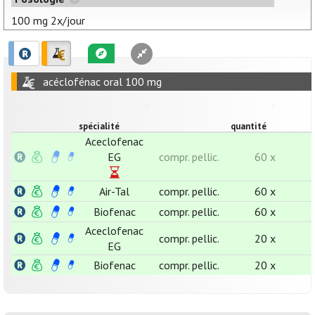
100 mg 2x/jour
acéclofénac oral 100 mg
spécialité
quantité
Aceclofenac
EG
compr. pellic.
60 x
Air-Tal
compr. pellic.
60 x
Biofenac
compr. pellic.
60 x
Aceclofenac
compr. pellic.
20 x
EG
Biofenac
compr. pellic.
20 x