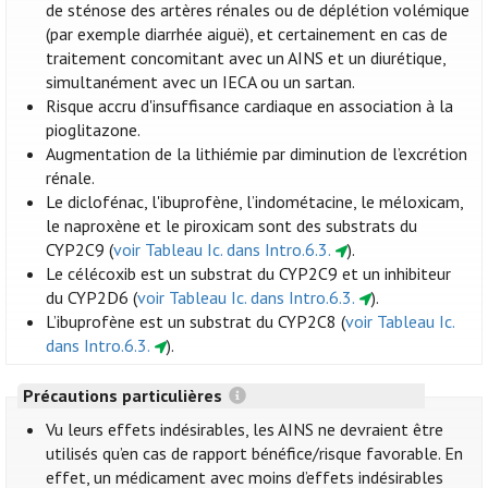
de sténose des artères rénales ou de déplétion volémique
(par exemple diarrhée aiguë), et certainement en cas de
traitement concomitant avec un AINS et un diurétique,
simultanément avec un IECA ou un sartan.
Risque accru d'insuffisance cardiaque en association à la
pioglitazone.
Augmentation de la lithiémie par diminution de l’excrétion
rénale.
Le diclofénac, l'ibuprofène, l’indométacine, le méloxicam,
le naproxène et le piroxicam sont des substrats du
CYP2C9 (
voir Tableau Ic. dans Intro.6.3.
).
Le célécoxib est un substrat du CYP2C9 et un inhibiteur
du CYP2D6 (
voir Tableau Ic. dans Intro.6.3.
).
L’ibuprofène est un substrat du CYP2C8 (
voir Tableau Ic.
dans Intro.6.3.
).
Précautions particulières
Vu leurs effets indésirables, les AINS ne devraient être
utilisés qu’en cas de rapport bénéfice/risque favorable. En
effet, un médicament avec moins d’effets indésirables