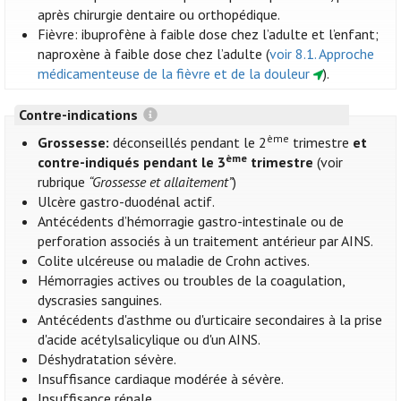
après chirurgie dentaire ou orthopédique.
Fièvre: ibuprofène à faible dose chez l’adulte et l’enfant;
naproxène à faible dose chez l’adulte (
voir 8.1. Approche
médicamenteuse de la fièvre et de la douleur
).
Contre-indications
ème
Grossesse:
déconseillés pendant le 2
trimestre
et
ème
contre-indiqués pendant le 3
trimestre
(voir
rubrique
“Grossesse et allaitement”
)
Ulcère gastro-duodénal actif.
Antécédents d’hémorragie gastro-intestinale ou de
perforation associés à un traitement antérieur par AINS.
Colite ulcéreuse ou maladie de Crohn actives.
Hémorragies actives ou troubles de la coagulation,
dyscrasies sanguines.
Antécédents d'asthme ou d'urticaire secondaires à la prise
d'acide acétylsalicylique ou d'un AINS.
Déshydratation sévère.
Insuffisance cardiaque modérée à sévère.
Insuffisance rénale.