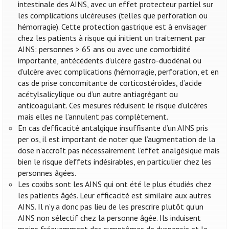
intestinale des AINS, avec un effet protecteur partiel sur
les complications ulcéreuses (telles que perforation ou
hémorragie). Cette protection gastrique est à envisager
chez les patients à risque qui initient un traitement par
AINS: personnes > 65 ans ou avec une comorbidité
importante, antécédents d’ulcère gastro-duodénal ou
d’ulcère avec complications (hémorragie, perforation, et en
cas de prise concomitante de corticostéroïdes, d’acide
acétylsalicylique ou d’un autre antiagrégant ou
anticoagulant. Ces mesures réduisent le risque d’ulcères
mais elles ne l’annulent pas complètement.
En cas d’efficacité antalgique insuffisante d’un AINS pris
per os, il est important de noter que l’augmentation de la
dose n’accroît pas nécessairement l’effet analgésique mais
bien le risque d’effets indésirables, en particulier chez les
personnes âgées.
Les coxibs sont les AINS qui ont été le plus étudiés chez
les patients âgés. Leur efficacité est similaire aux autres
AINS. Il n’y a donc pas lieu de les prescrire plutôt qu’un
AINS non sélectif chez la personne âgée. Ils induisent