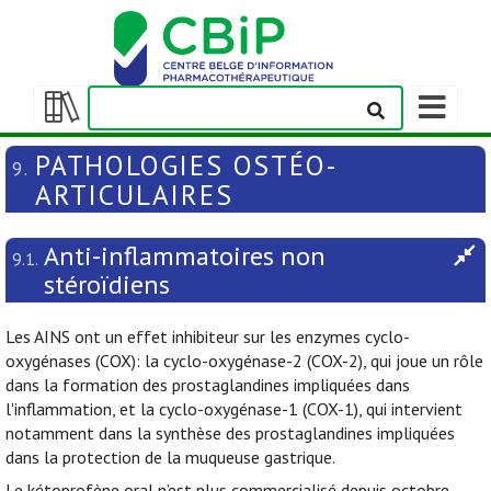
Afficher/m
la
Afficher/masquer
barre
la
PATHOLOGIES OSTÉO-
9.
de
table
ARTICULAIRES
navigation
des
matières
Anti-inflammatoires non
9.1.
stéroïdiens
Les AINS ont un effet inhibiteur sur les enzymes cyclo-
oxygénases (COX): la cyclo-oxygénase-2 (COX-2), qui joue un rôle
dans la formation des prostaglandines impliquées dans
l'inflammation, et la cyclo-oxygénase-1 (COX-1), qui intervient
notamment dans la synthèse des prostaglandines impliquées
dans la protection de la muqueuse gastrique.
Le kétoprofène oral n’est plus commercialisé depuis octobre