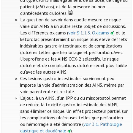
du type d’AINS mais également de sa dose, de l’âge du
patient (>60 ans), et de la présence ou non
d’antécédents d’ulcères.
La question de savoir dans quelle mesure ce risque
varie d’un AINS à un autre reste l’objet de discussions.
Les différents oxicams (
voir 9.1.1.3. Oxicams
) et le
kétorolac présenteraient un risque plus élevé d’effets
indésirables gastro-intestinaux et de complications
d’ulcères telles que hémorragie et perforation. Avec
l'ibuprofène et les AINS COX-2 sélectifs, le risque
d'ulcère et de complications d’ulcère serait plus faible
qu'avec les autres AINS.
Ces lésions gastro-intestinales surviennent peu
importe la voie d’administration des AINS, même par
voie parentérale et rectale.
L’ajout, à un AINS, d’un IPP ou du misoprostol permet
de réduire la toxicité gastro-intestinale des AINS,
sans éliminer ce risque. Un effet protecteur partiel sur
les complications ulcéreuses telles que perforation
ou hémorragie a été démontré (
voir 3.1. Pathologie
gastrique et duodénale
).