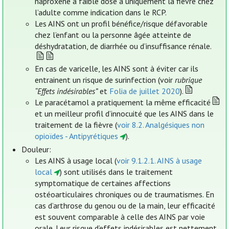
naproxène à faible dose a uniquement la fièvre chez
l’adulte comme indication dans le RCP.
Les AINS ont un profil bénéfice/risque défavorable
chez l’enfant ou la personne âgée atteinte de
déshydratation, de diarrhée ou d’insuffisance rénale.
En cas de varicelle, les AINS sont à éviter car ils
entrainent un risque de surinfection (voir
rubrique
“Effets indésirables”
et
Folia de juillet 2020
).
Le paracétamol a pratiquement la même efficacité
et un meilleur profil d’innocuité que les AINS dans le
traitement de la fièvre (
voir 8.2. Analgésiques non
opioïdes - Antipyrétiques
).
Douleur:
Les AINS à usage local (
voir 9.1.2.1. AINS à usage
local
) sont utilisés dans le traitement
symptomatique de certaines affections
ostéoarticulaires chroniques ou de traumatismes. En
cas d’arthrose du genou ou de la main, leur efficacité
est souvent comparable à celle des AINS par voie
orale. Leur risque d’effets indésirables est nettement