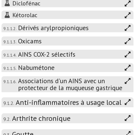
Diclofénac
Kétorolac
Dérivés arylpropioniques
9.1.1.2.
Oxicams
9.1.1.3.
AINS COX-2 sélectifs
9.1.1.4.
Nabumétone
9.1.1.5.
Associations d'un AINS avec un
9.1.1.6.
protecteur de la muqueuse gastrique
Anti-inflammatoires à usage local
9.1.2.
Arthrite chronique
9.2.
Goutte