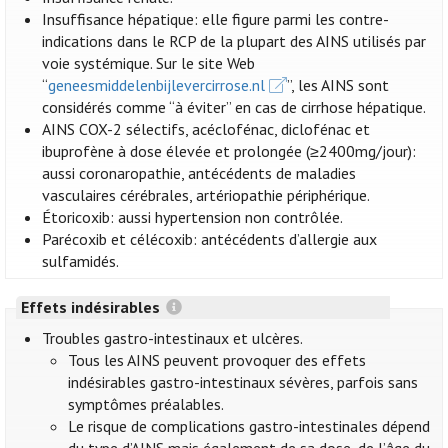
Insuffisance hépatique: elle figure parmi les contre-
indications dans le RCP de la plupart des AINS utilisés par
voie systémique. Sur le site Web
“
geneesmiddelenbijlevercirrose.nl
”, les AINS sont
considérés comme “à éviter” en cas de cirrhose hépatique.
AINS COX-2 sélectifs, acéclofénac, diclofénac et
ibuprofène à dose élevée et prolongée (≥2400mg/jour):
aussi coronaropathie, antécédents de maladies
vasculaires cérébrales, artériopathie périphérique.
Étoricoxib: aussi hypertension non contrôlée.
Parécoxib et célécoxib: antécédents d’allergie aux
sulfamidés.
Effets indésirables
Troubles gastro-intestinaux et ulcères.
Tous les AINS peuvent provoquer des effets
indésirables gastro-intestinaux sévères, parfois sans
symptômes préalables.
Le risque de complications gastro-intestinales dépend