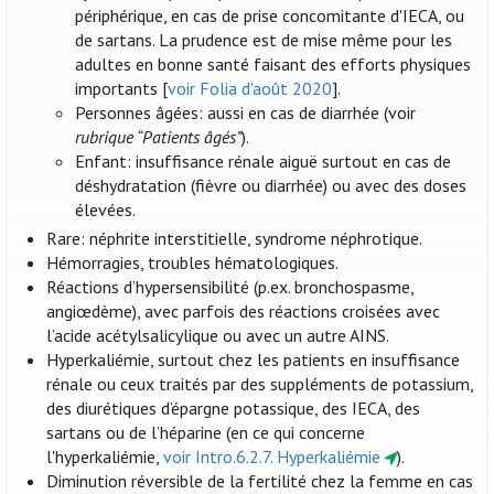
périphérique, en cas de prise concomitante d'IECA, ou
de sartans. La prudence est de mise même pour les
adultes en bonne santé faisant des efforts physiques
importants [
voir Folia d'août 2020
].
Personnes âgées: aussi en cas de diarrhée (voir
rubrique “Patients âgés”
).
Enfant: insuffisance rénale aiguë surtout en cas de
déshydratation (fièvre ou diarrhée) ou avec des doses
élevées.
Rare: néphrite interstitielle, syndrome néphrotique.
Hémorragies, troubles hématologiques.
Réactions d’hypersensibilité (p.ex. bronchospasme,
angiœdème), avec parfois des réactions croisées avec
l’acide acétylsalicylique ou avec un autre AINS.
Hyperkaliémie, surtout chez les patients en insuffisance
rénale ou ceux traités par des suppléments de potassium,
des diurétiques d’épargne potassique, des IECA, des
sartans ou de l’héparine (en ce qui concerne
l'hyperkaliémie,
voir Intro.6.2.7. Hyperkaliémie
).
Diminution réversible de la fertilité chez la femme en cas