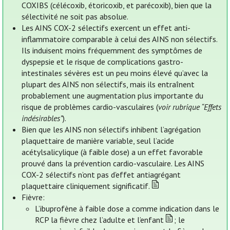
COXIBS (célécoxib, étoricoxib, et parécoxib), bien que la
sélectivité ne soit pas absolue.
Les AINS COX-2 sélectifs exercent un effet anti-
inflammatoire comparable à celui des AINS non sélectifs.
Ils induisent moins fréquemment des symptômes de
dyspepsie et le risque de complications gastro-
intestinales sévères est un peu moins élevé qu’avec la
plupart des AINS non sélectifs, mais ils entraînent
probablement une augmentation plus importante du
risque de problèmes cardio-vasculaires (
voir rubrique “Effets
indésirables”
).
Bien que les AINS non sélectifs inhibent l’agrégation
plaquettaire de manière variable, seul l’acide
acétylsalicylique (à faible dose) a un effet favorable
prouvé dans la prévention cardio-vasculaire. Les AINS
COX-2 sélectifs n’ont pas d’effet antiagrégant
plaquettaire cliniquement significatif.
Fièvre:
L’ibuprofène à faible dose a comme indication dans le
RCP la fièvre chez l’adulte et l’enfant
; le