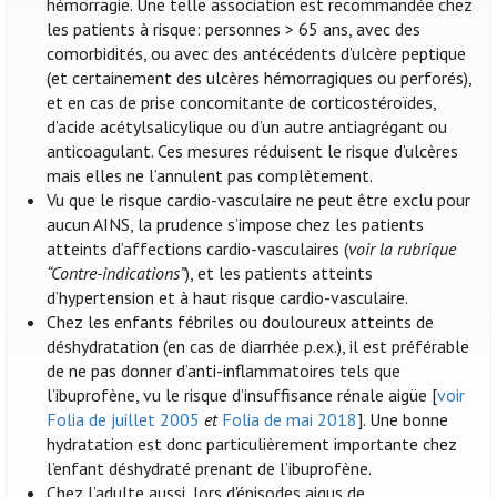
hémorragie. Une telle association est recommandée chez
les patients à risque: personnes > 65 ans, avec des
comorbidités, ou avec des antécédents d’ulcère peptique
(et certainement des ulcères hémorragiques ou perforés),
et en cas de prise concomitante de corticostéroïdes,
d’acide acétylsalicylique ou d’un autre antiagrégant ou
anticoagulant. Ces mesures réduisent le risque d’ulcères
mais elles ne l’annulent pas complètement.
Vu que le risque cardio-vasculaire ne peut être exclu pour
aucun AINS, la prudence s’impose chez les patients
atteints d’affections cardio-vasculaires (
voir la rubrique
“Contre-indications”
), et les patients atteints
d’hypertension et à haut risque cardio-vasculaire.
Chez les enfants fébriles ou douloureux atteints de
déshydratation (en cas de diarrhée p.ex.), il est préférable
de ne pas donner d’anti-inflammatoires tels que
l’ibuprofène, vu le risque d’insuffisance rénale aigüe [
voir
Folia de juillet 2005
et
Folia de mai 2018
]. Une bonne
hydratation est donc particulièrement importante chez
l’enfant déshydraté prenant de l’ibuprofène.
Chez l’adulte aussi, lors d'épisodes aigus de