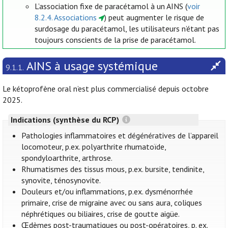
L’association fixe de paracétamol à un AINS (
voir
8.2.4. Associations
) peut augmenter le risque de
surdosage du paracétamol, les utilisateurs n’étant pas
toujours conscients de la prise de paracétamol.
AINS à usage systémique
9.1.1.
Le kétoprofène oral n’est plus commercialisé depuis octobre
2025.
Indications (synthèse du RCP)
Pathologies inflammatoires et dégénératives de l’appareil
locomoteur, p.ex. polyarthrite rhumatoïde,
spondyloarthrite, arthrose.
Rhumatismes des tissus mous, p.ex. bursite, tendinite,
synovite, ténosynovite.
Douleurs et/ou inflammations, p.ex. dysménorrhée
primaire, crise de migraine avec ou sans aura, coliques
néphrétiques ou biliaires, crise de goutte aigüe.
Œdèmes post-traumatiques ou post-opératoires, p. ex.