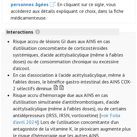
personnes âgées
. En cliquant sur ce sigle, vous
accéderez aux détails expliquant ce choix, dans la fiche
médicamenteuse.
Interactions
Risque accru de lésions GI dues aux AINS en cas
d’utilisation concomitante de corticostéroïdes
systémiques, d’acide acétylsalicylique (même à faibles
doses) ou de consommation chronique ou excessive
d’alcool.
En cas d’association à l'acide acétylsalicylique, même à
faibles doses, le bénéfice gastro-intestinal des AINS COX-
2 sélectifs diminue.
Risque accru d’hémorragie due aux AINS en cas
d’utilisation simultanée d’antithrombotiques, d’acide
acétylsalicylique (même à faibles doses), ou de certains
antidépresseurs (IRSS, IRSN, vortioxétine) [
voir Folia
d'avril 2024
]. Lors de l’utilisation concomitante d’un
antagoniste de la vitamine K, le piroxicam augmente plus
le risque d’hémorragie que les autres AINS.