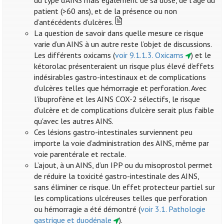
du type d’AINS mais également de sa dose, de l’âge du
patient (>60 ans), et de la présence ou non
d’antécédents d’ulcères.
La question de savoir dans quelle mesure ce risque
varie d’un AINS à un autre reste l’objet de discussions.
Les différents oxicams (
voir 9.1.1.3. Oxicams
) et le
kétorolac présenteraient un risque plus élevé d’effets
indésirables gastro-intestinaux et de complications
d’ulcères telles que hémorragie et perforation. Avec
l'ibuprofène et les AINS COX-2 sélectifs, le risque
d'ulcère et de complications d’ulcère serait plus faible
qu'avec les autres AINS.
Ces lésions gastro-intestinales surviennent peu
importe la voie d’administration des AINS, même par
voie parentérale et rectale.
L’ajout, à un AINS, d’un IPP ou du misoprostol permet
de réduire la toxicité gastro-intestinale des AINS,
sans éliminer ce risque. Un effet protecteur partiel sur
les complications ulcéreuses telles que perforation
ou hémorragie a été démontré (
voir 3.1. Pathologie
gastrique et duodénale
).