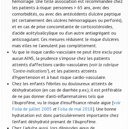
hémorragie. Une telle association est recommandée chez
les patients à risque: personnes > 65 ans, avec des
comorbidités, ou avec des antécédents d’ulcère peptique
(et certainement des ulcères hémorragiques ou perforés),
et en cas de prise concomitante de corticostéroïdes,
d’acide acétylsalicylique ou d’un autre antiagrégant ou
anticoagulant. Ces mesures réduisent le risque d’ulcères
mais elles ne l’annulent pas complètement.
Vu que le risque cardio-vasculaire ne peut être exclu pour
aucun AINS, la prudence s’impose chez les patients
atteints d’affections cardio-vasculaires (
voir la rubrique
“Contre-indications”
), et les patients atteints
d’hypertension et à haut risque cardio-vasculaire.
Chez les enfants fébriles ou douloureux atteints de
déshydratation (en cas de diarrhée p.ex.), il est préférable
de ne pas donner d’anti-inflammatoires tels que
l’ibuprofène, vu le risque d’insuffisance rénale aigüe [
voir
Folia de juillet 2005
et
Folia de mai 2018
]. Une bonne
hydratation est donc particulièrement importante chez
l’enfant déshydraté prenant de l’ibuprofène.
Chez l’adulte aussi, lors d'épisodes aigus de