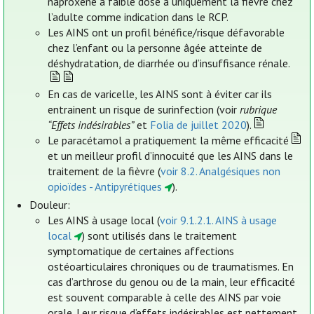
naproxène à faible dose a uniquement la fièvre chez
l’adulte comme indication dans le RCP.
Les AINS ont un profil bénéfice/risque défavorable
chez l’enfant ou la personne âgée atteinte de
déshydratation, de diarrhée ou d’insuffisance rénale.
En cas de varicelle, les AINS sont à éviter car ils
entrainent un risque de surinfection (voir
rubrique
“Effets indésirables”
et
Folia de juillet 2020
).
Le paracétamol a pratiquement la même efficacité
et un meilleur profil d’innocuité que les AINS dans le
traitement de la fièvre (
voir 8.2. Analgésiques non
opioïdes - Antipyrétiques
).
Douleur:
Les AINS à usage local (
voir 9.1.2.1. AINS à usage
local
) sont utilisés dans le traitement
symptomatique de certaines affections
ostéoarticulaires chroniques ou de traumatismes. En
cas d’arthrose du genou ou de la main, leur efficacité
est souvent comparable à celle des AINS par voie
orale. Leur risque d’effets indésirables est nettement