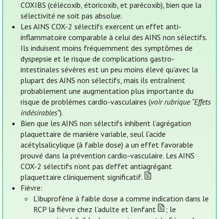
COXIBS (célécoxib, étoricoxib, et parécoxib), bien que la
sélectivité ne soit pas absolue.
Les AINS COX-2 sélectifs exercent un effet anti-
inflammatoire comparable à celui des AINS non sélectifs.
Ils induisent moins fréquemment des symptômes de
dyspepsie et le risque de complications gastro-
intestinales sévères est un peu moins élevé qu’avec la
plupart des AINS non sélectifs, mais ils entraînent
probablement une augmentation plus importante du
risque de problèmes cardio-vasculaires (
voir rubrique “Effets
indésirables”
).
Bien que les AINS non sélectifs inhibent l’agrégation
plaquettaire de manière variable, seul l’acide
acétylsalicylique (à faible dose) a un effet favorable
prouvé dans la prévention cardio-vasculaire. Les AINS
COX-2 sélectifs n’ont pas d’effet antiagrégant
plaquettaire cliniquement significatif.
Fièvre:
L’ibuprofène à faible dose a comme indication dans le
RCP la fièvre chez l’adulte et l’enfant
; le