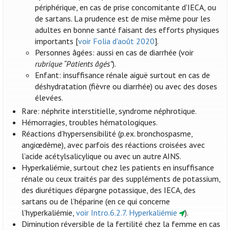
périphérique, en cas de prise concomitante d'IECA, ou
de sartans. La prudence est de mise même pour les
adultes en bonne santé faisant des efforts physiques
importants [
voir Folia d'août 2020
].
Personnes âgées: aussi en cas de diarrhée (voir
rubrique “Patients âgés”
).
Enfant: insuffisance rénale aiguë surtout en cas de
déshydratation (fièvre ou diarrhée) ou avec des doses
élevées.
Rare: néphrite interstitielle, syndrome néphrotique.
Hémorragies, troubles hématologiques.
Réactions d’hypersensibilité (p.ex. bronchospasme,
angiœdème), avec parfois des réactions croisées avec
l’acide acétylsalicylique ou avec un autre AINS.
Hyperkaliémie, surtout chez les patients en insuffisance
rénale ou ceux traités par des suppléments de potassium,
des diurétiques d’épargne potassique, des IECA, des
sartans ou de l’héparine (en ce qui concerne
l'hyperkaliémie,
voir Intro.6.2.7. Hyperkaliémie
).
Diminution réversible de la fertilité chez la femme en cas