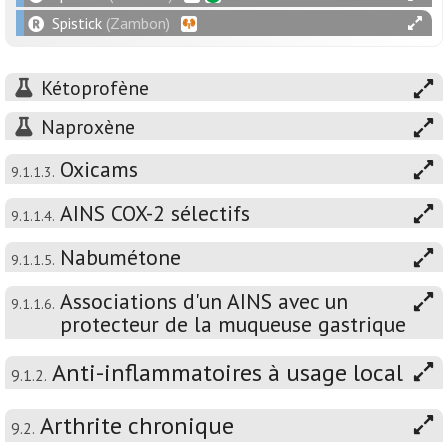
Spistick
(Zambon)
Kétoprofène
Naproxène
Oxicams
9.1.1.3.
AINS COX-2 sélectifs
9.1.1.4.
Nabumétone
9.1.1.5.
Associations d'un AINS avec un
9.1.1.6.
protecteur de la muqueuse gastrique
Anti-inflammatoires à usage local
9.1.2.
Arthrite chronique
9.2.