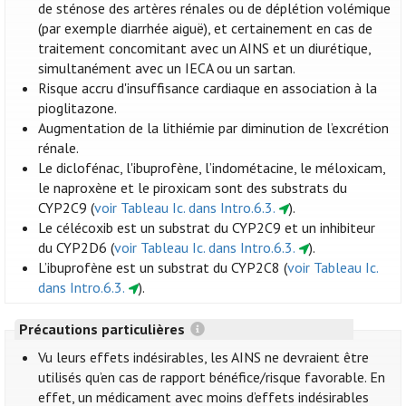
de sténose des artères rénales ou de déplétion volémique
(par exemple diarrhée aiguë), et certainement en cas de
traitement concomitant avec un AINS et un diurétique,
simultanément avec un IECA ou un sartan.
Risque accru d'insuffisance cardiaque en association à la
pioglitazone.
Augmentation de la lithiémie par diminution de l’excrétion
rénale.
Le diclofénac, l'ibuprofène, l’indométacine, le méloxicam,
le naproxène et le piroxicam sont des substrats du
CYP2C9 (
voir Tableau Ic. dans Intro.6.3.
).
Le célécoxib est un substrat du CYP2C9 et un inhibiteur
du CYP2D6 (
voir Tableau Ic. dans Intro.6.3.
).
L’ibuprofène est un substrat du CYP2C8 (
voir Tableau Ic.
dans Intro.6.3.
).
Précautions particulières
Vu leurs effets indésirables, les AINS ne devraient être
utilisés qu’en cas de rapport bénéfice/risque favorable. En
effet, un médicament avec moins d’effets indésirables