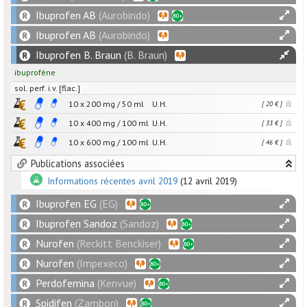
Ibuprofen AB
(Aurobindo)
Ibuprofen AB
(Aurobindo)
Ibuprofen B. Braun
(B. Braun)
ibuprofène
sol. perf. i.v. [flac.]
10 x
200
mg
/
50
ml
U.H.
[ 20 € ]
10 x
400
mg
/
100
ml
U.H.
[ 33 € ]
10 x
600
mg
/
100
ml
U.H.
[ 46 € ]
Publications associées
Informations récentes avril 2019
(12 avril 2019)
Ibuprofen EG
(EG)
Ibuprofen Sandoz
(Sandoz)
Nurofen
(Reckitt Benckiser)
Nurofen
(Impexeco)
Perdofemina
(Kenvue)
Spidifen
(Zambon)