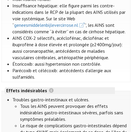
Insuffisance hépatique: elle figure parmi les contre-
indications dans le RCP de la plupart des AINS utilisés par
voie systémique. Sur le site Web
“
geneesmiddelenbijlevercirrose.nl
”, les AINS sont
considérés comme “à éviter” en cas de cirrhose hépatique.
AINS COX-2 sélectifs, acéclofénac, diclofénac et
ibuprofène à dose élevée et prolongée (≥2400mg/jour):
aussi coronaropathie, antécédents de maladies
vasculaires cérébrales, artériopathie périphérique.
Étoricoxib: aussi hypertension non contrôlée.
Parécoxib et célécoxib: antécédents d’allergie aux
sulfamidés.
Effets indésirables
Troubles gastro-intestinaux et ulcères.
Tous les AINS peuvent provoquer des effets
indésirables gastro-intestinaux sévères, parfois sans
symptômes préalables.
Le risque de complications gastro-intestinales dépend