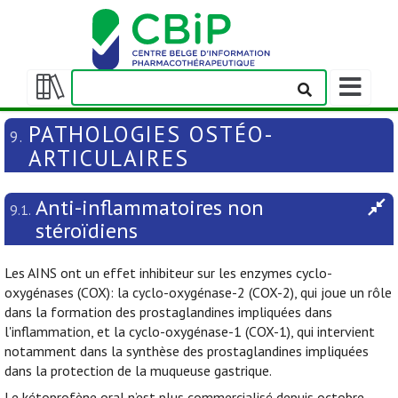
Afficher/m
la
Afficher/masquer
barre
la
PATHOLOGIES OSTÉO-
9.
de
table
ARTICULAIRES
navigation
des
matières
Anti-inflammatoires non
9.1.
stéroïdiens
Les AINS ont un effet inhibiteur sur les enzymes cyclo-
oxygénases (COX): la cyclo-oxygénase-2 (COX-2), qui joue un rôle
dans la formation des prostaglandines impliquées dans
l'inflammation, et la cyclo-oxygénase-1 (COX-1), qui intervient
notamment dans la synthèse des prostaglandines impliquées
dans la protection de la muqueuse gastrique.
Le kétoprofène oral n’est plus commercialisé depuis octobre