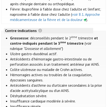
après chirurgie dentaire ou orthopédique.
Fièvre: ibuprofène à faible dose chez l’adulte et l’enfant;
naproxène à faible dose chez l’adulte (
voir 8.1. Approche
médicamenteuse de la fièvre et de la douleur
).
Contre-indications
ème
Grossesse:
déconseillés pendant le 2
trimestre
et
ème
contre-indiqués pendant le 3
trimestre
(voir
rubrique
“Grossesse et allaitement”
)
Ulcère gastro-duodénal actif.
Antécédents d’hémorragie gastro-intestinale ou de
perforation associés à un traitement antérieur par AINS.
Colite ulcéreuse ou maladie de Crohn actives.
Hémorragies actives ou troubles de la coagulation,
dyscrasies sanguines.
Antécédents d'asthme ou d'urticaire secondaires à la prise
d'acide acétylsalicylique ou d'un AINS.
Déshydratation sévère.
Insuffisance cardiaque modérée à sévère.
Insuffisance rénale.