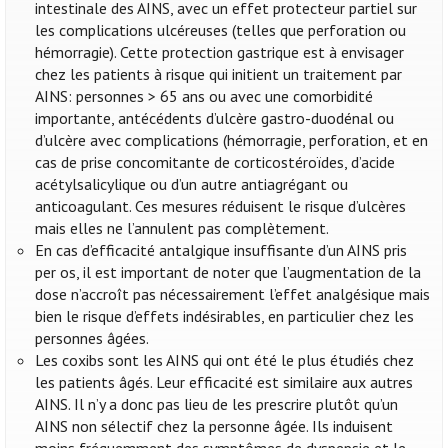
intestinale des AINS, avec un effet protecteur partiel sur
les complications ulcéreuses (telles que perforation ou
hémorragie). Cette protection gastrique est à envisager
chez les patients à risque qui initient un traitement par
AINS: personnes > 65 ans ou avec une comorbidité
importante, antécédents d’ulcère gastro-duodénal ou
d’ulcère avec complications (hémorragie, perforation, et en
cas de prise concomitante de corticostéroïdes, d’acide
acétylsalicylique ou d’un autre antiagrégant ou
anticoagulant. Ces mesures réduisent le risque d’ulcères
mais elles ne l’annulent pas complètement.
En cas d’efficacité antalgique insuffisante d’un AINS pris
per os, il est important de noter que l’augmentation de la
dose n’accroît pas nécessairement l’effet analgésique mais
bien le risque d’effets indésirables, en particulier chez les
personnes âgées.
Les coxibs sont les AINS qui ont été le plus étudiés chez
les patients âgés. Leur efficacité est similaire aux autres
AINS. Il n’y a donc pas lieu de les prescrire plutôt qu’un
AINS non sélectif chez la personne âgée. Ils induisent