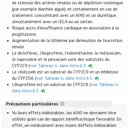
de sténose des artères rénales ou de déplétion volémique
(par exemple diarrhée aiguë), et certainement en cas de
traitement concomitant avec un AINS et un diurétique,
simultanément avec un IECA ou un sartan.
Risque accru d'insuffisance cardiaque en association à la
pioglitazone.
Augmentation de la lithiémie par diminution de l’excrétion
rénale.
Le diclofénac, l'ibuprofène, l’indométacine, le méloxicam,
le naproxène et le piroxicam sont des substrats du
CYP2C9 (
voir Tableau Ic. dans Intro.6.3.
).
Le célécoxib est un substrat du CYP2C9 et un inhibiteur
du CYP2D6 (
voir Tableau Ic. dans Intro.6.3.
).
L’ibuprofène est un substrat du CYP2C8 (
voir Tableau Ic.
dans Intro.6.3.
).
Précautions particulières
Vu leurs effets indésirables, les AINS ne devraient être
utilisés qu’en cas de rapport bénéfice/risque favorable. En
effet, un médicament avec moins d’effets indésirables