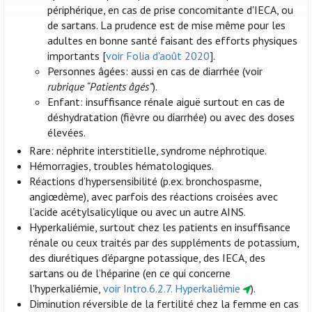
périphérique, en cas de prise concomitante d'IECA, ou
de sartans. La prudence est de mise même pour les
adultes en bonne santé faisant des efforts physiques
importants [
voir Folia d'août 2020
].
Personnes âgées: aussi en cas de diarrhée (voir
rubrique “Patients âgés”
).
Enfant: insuffisance rénale aiguë surtout en cas de
déshydratation (fièvre ou diarrhée) ou avec des doses
élevées.
Rare: néphrite interstitielle, syndrome néphrotique.
Hémorragies, troubles hématologiques.
Réactions d’hypersensibilité (p.ex. bronchospasme,
angiœdème), avec parfois des réactions croisées avec
l’acide acétylsalicylique ou avec un autre AINS.
Hyperkaliémie, surtout chez les patients en insuffisance
rénale ou ceux traités par des suppléments de potassium,
des diurétiques d’épargne potassique, des IECA, des
sartans ou de l’héparine (en ce qui concerne
l'hyperkaliémie,
voir Intro.6.2.7. Hyperkaliémie
).
Diminution réversible de la fertilité chez la femme en cas