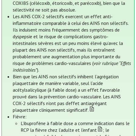
COXIBS (célécoxib, étoricoxib, et parécoxib), bien que la
sélectivité ne soit pas absolue.
Les AINS COX-2 sélectifs exercent un effet anti-
inflammatoire comparable à celui des AINS non sélectifs.
Ils induisent moins fréquemment des symptômes de
dyspepsie et le risque de complications gastro-
intestinales sévères est un peu moins élevé qu’avec la
plupart des AINS non sélectifs, mais ils entraînent
probablement une augmentation plus importante du
risque de problèmes cardio-vasculaires (
voir rubrique “Effets
indésirables”
).
Bien que les AINS non sélectifs inhibent l’agrégation
plaquettaire de manière variable, seul l’acide
acétylsalicylique (à faible dose) a un effet favorable
prouvé dans la prévention cardio-vasculaire. Les AINS
COX-2 sélectifs n’ont pas d’effet antiagrégant
plaquettaire cliniquement significatif.
Fièvre:
L’ibuprofène à faible dose a comme indication dans le
RCP la fièvre chez l’adulte et l’enfant
; le