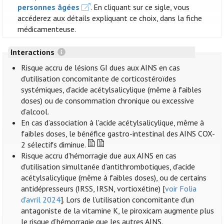
personnes âgées
. En cliquant sur ce sigle, vous
accéderez aux détails expliquant ce choix, dans la fiche
médicamenteuse.
Interactions
Risque accru de lésions GI dues aux AINS en cas
d’utilisation concomitante de corticostéroïdes
systémiques, d’acide acétylsalicylique (même à faibles
doses) ou de consommation chronique ou excessive
d’alcool.
En cas d’association à l'acide acétylsalicylique, même à
faibles doses, le bénéfice gastro-intestinal des AINS COX-
2 sélectifs diminue.
Risque accru d’hémorragie due aux AINS en cas
d’utilisation simultanée d’antithrombotiques, d’acide
acétylsalicylique (même à faibles doses), ou de certains
antidépresseurs (IRSS, IRSN, vortioxétine) [
voir Folia
d'avril 2024
]. Lors de l’utilisation concomitante d’un
antagoniste de la vitamine K, le piroxicam augmente plus
le risque d’hémorragie que les autres AINS.