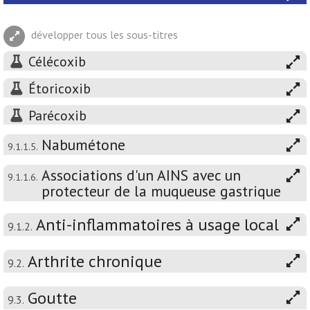
développer tous les sous-titres
Célécoxib
Étoricoxib
Parécoxib
Nabumétone
9.1.1.5.
Associations d'un AINS avec un
9.1.1.6.
protecteur de la muqueuse gastrique
Anti-inflammatoires à usage local
9.1.2.
Arthrite chronique
9.2.
Goutte
9.3.