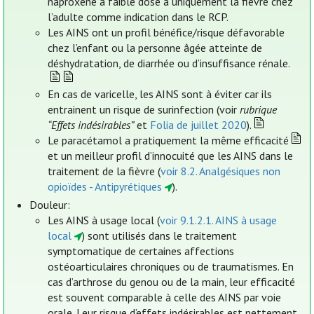
naproxène à faible dose a uniquement la fièvre chez
l’adulte comme indication dans le RCP.
Les AINS ont un profil bénéfice/risque défavorable
chez l’enfant ou la personne âgée atteinte de
déshydratation, de diarrhée ou d’insuffisance rénale.
En cas de varicelle, les AINS sont à éviter car ils
entrainent un risque de surinfection (voir
rubrique
“Effets indésirables”
et
Folia de juillet 2020
).
Le paracétamol a pratiquement la même efficacité
et un meilleur profil d’innocuité que les AINS dans le
traitement de la fièvre (
voir 8.2. Analgésiques non
opioïdes - Antipyrétiques
).
Douleur:
Les AINS à usage local (
voir 9.1.2.1. AINS à usage
local
) sont utilisés dans le traitement
symptomatique de certaines affections
ostéoarticulaires chroniques ou de traumatismes. En
cas d’arthrose du genou ou de la main, leur efficacité
est souvent comparable à celle des AINS par voie
orale. Leur risque d’effets indésirables est nettement