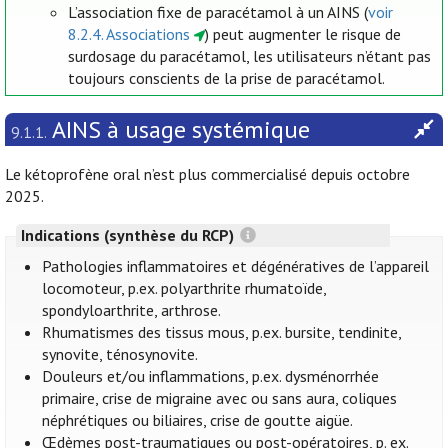
L’association fixe de paracétamol à un AINS (
voir
8.2.4. Associations
) peut augmenter le risque de
surdosage du paracétamol, les utilisateurs n’étant pas
toujours conscients de la prise de paracétamol.
AINS à usage systémique
9.1.1.
Le kétoprofène oral n’est plus commercialisé depuis octobre
2025.
Indications (synthèse du RCP)
Pathologies inflammatoires et dégénératives de l’appareil
locomoteur, p.ex. polyarthrite rhumatoïde,
spondyloarthrite, arthrose.
Rhumatismes des tissus mous, p.ex. bursite, tendinite,
synovite, ténosynovite.
Douleurs et/ou inflammations, p.ex. dysménorrhée
primaire, crise de migraine avec ou sans aura, coliques
néphrétiques ou biliaires, crise de goutte aigüe.
Œdèmes post-traumatiques ou post-opératoires, p. ex.