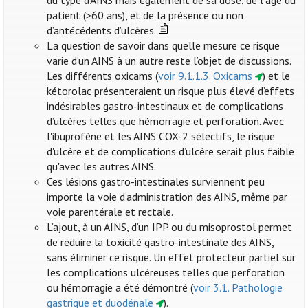
du type d’AINS mais également de sa dose, de l’âge du
patient (>60 ans), et de la présence ou non
d’antécédents d’ulcères.
La question de savoir dans quelle mesure ce risque
varie d’un AINS à un autre reste l’objet de discussions.
Les différents oxicams (
voir 9.1.1.3. Oxicams
) et le
kétorolac présenteraient un risque plus élevé d’effets
indésirables gastro-intestinaux et de complications
d’ulcères telles que hémorragie et perforation. Avec
l'ibuprofène et les AINS COX-2 sélectifs, le risque
d'ulcère et de complications d’ulcère serait plus faible
qu'avec les autres AINS.
Ces lésions gastro-intestinales surviennent peu
importe la voie d’administration des AINS, même par
voie parentérale et rectale.
L’ajout, à un AINS, d’un IPP ou du misoprostol permet
de réduire la toxicité gastro-intestinale des AINS,
sans éliminer ce risque. Un effet protecteur partiel sur
les complications ulcéreuses telles que perforation
ou hémorragie a été démontré (
voir 3.1. Pathologie
gastrique et duodénale
).