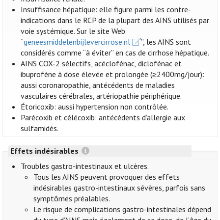
Insuffisance hépatique: elle figure parmi les contre-
indications dans le RCP de la plupart des AINS utilisés par
voie systémique. Sur le site Web
“
geneesmiddelenbijlevercirrose.nl
”, les AINS sont
considérés comme “à éviter” en cas de cirrhose hépatique.
AINS COX-2 sélectifs, acéclofénac, diclofénac et
ibuprofène à dose élevée et prolongée (≥2400mg/jour):
aussi coronaropathie, antécédents de maladies
vasculaires cérébrales, artériopathie périphérique.
Étoricoxib: aussi hypertension non contrôlée.
Parécoxib et célécoxib: antécédents d’allergie aux
sulfamidés.
Effets indésirables
Troubles gastro-intestinaux et ulcères.
Tous les AINS peuvent provoquer des effets
indésirables gastro-intestinaux sévères, parfois sans
symptômes préalables.
Le risque de complications gastro-intestinales dépend