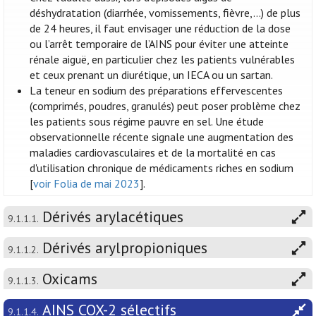
déshydratation (diarrhée, vomissements, fièvre,...) de plus
de 24 heures, il faut envisager une réduction de la dose
ou l’arrêt temporaire de l’AINS pour éviter une atteinte
rénale aiguë, en particulier chez les patients vulnérables
et ceux prenant un diurétique, un IECA ou un sartan.
La teneur en sodium des préparations effervescentes
(comprimés, poudres, granulés) peut poser problème chez
les patients sous régime pauvre en sel. Une étude
observationnelle récente signale une augmentation des
maladies cardiovasculaires et de la mortalité en cas
d'utilisation chronique de médicaments riches en sodium
[
voir Folia de mai 2023
].
Dérivés arylacétiques
9.1.1.1.
Dérivés arylpropioniques
9.1.1.2.
Oxicams
9.1.1.3.
AINS COX-2 sélectifs
9.1.1.4.