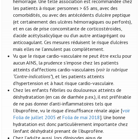
hémorragie. Une telle association est recommandée chez
les patients à risque: personnes > 65 ans, avec des
comorbidités, ou avec des antécédents d’ulcère peptique
(et certainement des ulcères hémorragiques ou perforés),
et en cas de prise concomitante de corticostéroïdes,
d’acide acétylsalicylique ou d’un autre antiagrégant ou
anticoagulant. Ces mesures réduisent le risque d’ulcères
mais elles ne l’annulent pas complètement.
Vu que le risque cardio-vasculaire ne peut être exclu pour
aucun AINS, la prudence s’impose chez les patients
atteints d’affections cardio-vasculaires (
voir la rubrique
“Contre-indications”
), et les patients atteints
d’hypertension et à haut risque cardio-vasculaire.
Chez les enfants fébriles ou douloureux atteints de
déshydratation (en cas de diarrhée p.ex.), il est préférable
de ne pas donner d’anti-inflammatoires tels que
l’ibuprofène, vu le risque d’insuffisance rénale aigüe [
voir
Folia de juillet 2005
et
Folia de mai 2018
]. Une bonne
hydratation est donc particulièrement importante chez
l’enfant déshydraté prenant de l’ibuprofène.
Chez l’adulte aussi, lors d'épisodes aigus de