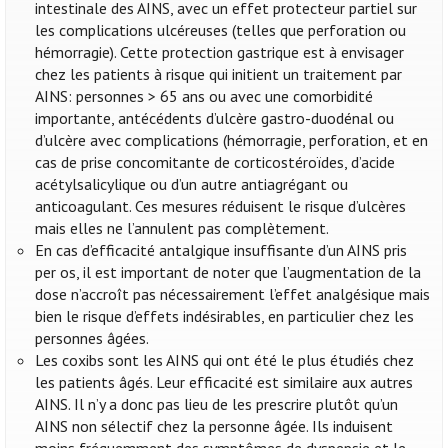
intestinale des AINS, avec un effet protecteur partiel sur
les complications ulcéreuses (telles que perforation ou
hémorragie). Cette protection gastrique est à envisager
chez les patients à risque qui initient un traitement par
AINS: personnes > 65 ans ou avec une comorbidité
importante, antécédents d’ulcère gastro-duodénal ou
d’ulcère avec complications (hémorragie, perforation, et en
cas de prise concomitante de corticostéroïdes, d’acide
acétylsalicylique ou d’un autre antiagrégant ou
anticoagulant. Ces mesures réduisent le risque d’ulcères
mais elles ne l’annulent pas complètement.
En cas d’efficacité antalgique insuffisante d’un AINS pris
per os, il est important de noter que l’augmentation de la
dose n’accroît pas nécessairement l’effet analgésique mais
bien le risque d’effets indésirables, en particulier chez les
personnes âgées.
Les coxibs sont les AINS qui ont été le plus étudiés chez
les patients âgés. Leur efficacité est similaire aux autres
AINS. Il n’y a donc pas lieu de les prescrire plutôt qu’un
AINS non sélectif chez la personne âgée. Ils induisent