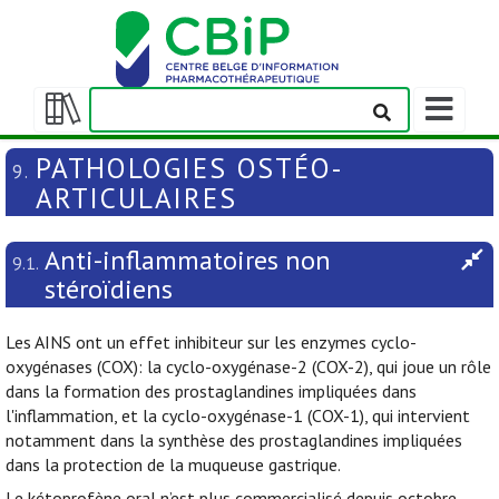
Afficher/m
la
Afficher/masquer
barre
la
PATHOLOGIES OSTÉO-
9.
de
table
ARTICULAIRES
navigation
des
matières
Anti-inflammatoires non
9.1.
stéroïdiens
Les AINS ont un effet inhibiteur sur les enzymes cyclo-
oxygénases (COX): la cyclo-oxygénase-2 (COX-2), qui joue un rôle
dans la formation des prostaglandines impliquées dans
l'inflammation, et la cyclo-oxygénase-1 (COX-1), qui intervient
notamment dans la synthèse des prostaglandines impliquées
dans la protection de la muqueuse gastrique.
Le kétoprofène oral n’est plus commercialisé depuis octobre