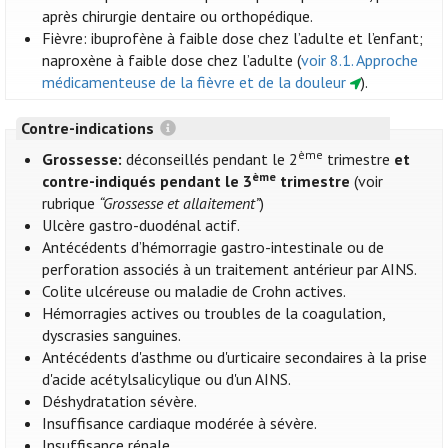
après chirurgie dentaire ou orthopédique.
Fièvre: ibuprofène à faible dose chez l’adulte et l’enfant;
naproxène à faible dose chez l’adulte (
voir 8.1. Approche
médicamenteuse de la fièvre et de la douleur
).
Contre-indications
ème
Grossesse:
déconseillés pendant le 2
trimestre
et
ème
contre-indiqués pendant le 3
trimestre
(voir
rubrique
“Grossesse et allaitement”
)
Ulcère gastro-duodénal actif.
Antécédents d’hémorragie gastro-intestinale ou de
perforation associés à un traitement antérieur par AINS.
Colite ulcéreuse ou maladie de Crohn actives.
Hémorragies actives ou troubles de la coagulation,
dyscrasies sanguines.
Antécédents d'asthme ou d'urticaire secondaires à la prise
d'acide acétylsalicylique ou d'un AINS.
Déshydratation sévère.
Insuffisance cardiaque modérée à sévère.
Insuffisance rénale.