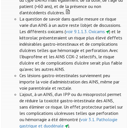
du type d’AINS mais également de sa dose, de l’âge du
patient (>60 ans), et de la présence ou non
d’antécédents d’ulcères.
La question de savoir dans quelle mesure ce risque
varie d’un AINS à un autre reste l’objet de discussions.
Les différents oxicams (
voir 9.1.1.3. Oxicams
) et le
kétorolac présenteraient un risque plus élevé d’effets
indésirables gastro-intestinaux et de complications
d’ulcères telles que hémorragie et perforation. Avec
l'ibuprofène et les AINS COX-2 sélectifs, le risque
d'ulcère et de complications d’ulcère serait plus faible
qu'avec les autres AINS.
Ces lésions gastro-intestinales surviennent peu
importe la voie d’administration des AINS, même par
voie parentérale et rectale.
L’ajout, à un AINS, d’un IPP ou du misoprostol permet
de réduire la toxicité gastro-intestinale des AINS,
sans éliminer ce risque. Un effet protecteur partiel sur
les complications ulcéreuses telles que perforation
ou hémorragie a été démontré (
voir 3.1. Pathologie
gastrique et duodénale
).