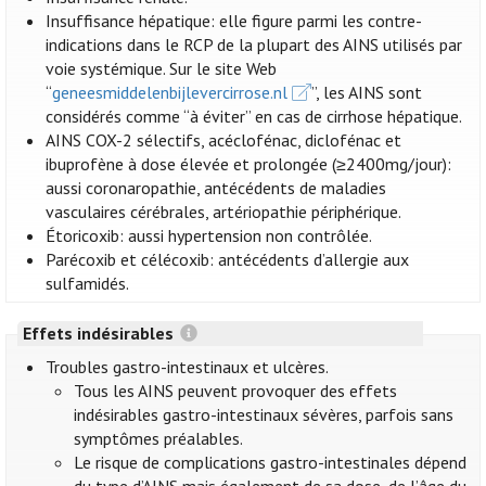
Insuffisance hépatique: elle figure parmi les contre-
indications dans le RCP de la plupart des AINS utilisés par
voie systémique. Sur le site Web
“
geneesmiddelenbijlevercirrose.nl
”, les AINS sont
considérés comme “à éviter” en cas de cirrhose hépatique.
AINS COX-2 sélectifs, acéclofénac, diclofénac et
ibuprofène à dose élevée et prolongée (≥2400mg/jour):
aussi coronaropathie, antécédents de maladies
vasculaires cérébrales, artériopathie périphérique.
Étoricoxib: aussi hypertension non contrôlée.
Parécoxib et célécoxib: antécédents d’allergie aux
sulfamidés.
Effets indésirables
Troubles gastro-intestinaux et ulcères.
Tous les AINS peuvent provoquer des effets
indésirables gastro-intestinaux sévères, parfois sans
symptômes préalables.
Le risque de complications gastro-intestinales dépend