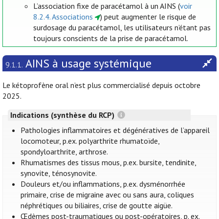
L’association fixe de paracétamol à un AINS (
voir
8.2.4. Associations
) peut augmenter le risque de
surdosage du paracétamol, les utilisateurs n’étant pas
toujours conscients de la prise de paracétamol.
AINS à usage systémique
9.1.1.
Le kétoprofène oral n’est plus commercialisé depuis octobre
2025.
Indications (synthèse du RCP)
Pathologies inflammatoires et dégénératives de l’appareil
locomoteur, p.ex. polyarthrite rhumatoïde,
spondyloarthrite, arthrose.
Rhumatismes des tissus mous, p.ex. bursite, tendinite,
synovite, ténosynovite.
Douleurs et/ou inflammations, p.ex. dysménorrhée
primaire, crise de migraine avec ou sans aura, coliques
néphrétiques ou biliaires, crise de goutte aigüe.
Œdèmes post-traumatiques ou post-opératoires, p. ex.