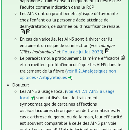
naproxène à faible dose a uniquement la fièvre chez
l’adulte comme indication dans le RCP.
Les AINS ont un profil bénéfice/risque défavorable
chez l’enfant ou la personne âgée atteinte de
déshydratation, de diarrhée ou d’insuffisance rénale.
En cas de varicelle, les AINS sont à éviter car ils
entrainent un risque de surinfection (voir
rubrique
“Effets indésirables”
et
Folia de juillet 2020
).
Le paracétamol a pratiquement la même efficacité
et un meilleur profil d’innocuité que les AINS dans le
traitement de la fièvre (
voir 8.2. Analgésiques non
opioïdes - Antipyrétiques
).
Douleur:
Les AINS à usage local (
voir 9.1.2.1. AINS à usage
local
) sont utilisés dans le traitement
symptomatique de certaines affections
ostéoarticulaires chroniques ou de traumatismes. En
cas d’arthrose du genou ou de la main, leur efficacité
est souvent comparable à celle des AINS par voie
orale. Leur risque d’effets indésirables est nettement