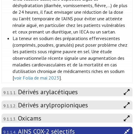
déshydratation (diarrhée, vomissements, fièvre,...) de plus
de 24 heures, il faut envisager une réduction de la dose
ou l’arrêt temporaire de l’AINS pour éviter une atteinte
rénale aiguë, en particulier chez les patients vulnérables
et ceux prenant un diurétique, un IECA ou un sartan.
La teneur en sodium des préparations effervescentes
(comprimés, poudres, granulés) peut poser problème chez
les patients sous régime pauvre en sel. Une étude
observationnelle récente signale une augmentation des
maladies cardiovasculaires et de la mortalité en cas
d'utilisation chronique de médicaments riches en sodium
[
voir Folia de mai 2023
].
Dérivés arylacétiques
9.1.1.1.
Dérivés arylpropioniques
9.1.1.2.
Oxicams
9.1.1.3.
AINS COX-2 sélectifs
9.1.1.4.