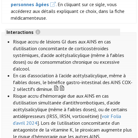
personnes âgées
. En cliquant sur ce sigle, vous
accéderez aux détails expliquant ce choix, dans la fiche
médicamenteuse.
Interactions
Risque accru de lésions GI dues aux AINS en cas
d’utilisation concomitante de corticostéroïdes
systémiques, d’acide acétylsalicylique (même à faibles
doses) ou de consommation chronique ou excessive
d’alcool.
En cas d’association à l'acide acétylsalicylique, même à
faibles doses, le bénéfice gastro-intestinal des AINS COX-
2 sélectifs diminue.
Risque accru d’hémorragie due aux AINS en cas
d’utilisation simultanée d’antithrombotiques, d’acide
acétylsalicylique (même à faibles doses), ou de certains
antidépresseurs (IRSS, IRSN, vortioxétine) [
voir Folia
d'avril 2024
]. Lors de l’utilisation concomitante d’un
antagoniste de la vitamine K, le piroxicam augmente plus
le risque d’hémorragie que les autres AINS.