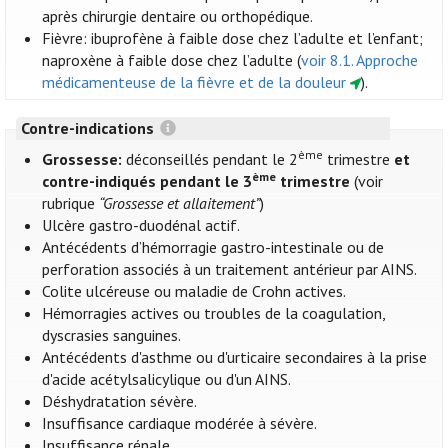
après chirurgie dentaire ou orthopédique.
Fièvre: ibuprofène à faible dose chez l’adulte et l’enfant;
naproxène à faible dose chez l’adulte (
voir 8.1. Approche
médicamenteuse de la fièvre et de la douleur
).
Contre-indications
ème
Grossesse:
déconseillés pendant le 2
trimestre
et
ème
contre-indiqués pendant le 3
trimestre
(voir
rubrique
“Grossesse et allaitement”
)
Ulcère gastro-duodénal actif.
Antécédents d’hémorragie gastro-intestinale ou de
perforation associés à un traitement antérieur par AINS.
Colite ulcéreuse ou maladie de Crohn actives.
Hémorragies actives ou troubles de la coagulation,
dyscrasies sanguines.
Antécédents d'asthme ou d'urticaire secondaires à la prise
d'acide acétylsalicylique ou d'un AINS.
Déshydratation sévère.
Insuffisance cardiaque modérée à sévère.
Insuffisance rénale.