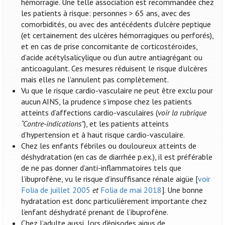
hémorragie. Une telle association est recommandée chez
les patients à risque: personnes > 65 ans, avec des
comorbidités, ou avec des antécédents d’ulcère peptique
(et certainement des ulcères hémorragiques ou perforés),
et en cas de prise concomitante de corticostéroïdes,
d’acide acétylsalicylique ou d’un autre antiagrégant ou
anticoagulant. Ces mesures réduisent le risque d’ulcères
mais elles ne l’annulent pas complètement.
Vu que le risque cardio-vasculaire ne peut être exclu pour
aucun AINS, la prudence s’impose chez les patients
atteints d’affections cardio-vasculaires (
voir la rubrique
“Contre-indications”
), et les patients atteints
d’hypertension et à haut risque cardio-vasculaire.
Chez les enfants fébriles ou douloureux atteints de
déshydratation (en cas de diarrhée p.ex.), il est préférable
de ne pas donner d’anti-inflammatoires tels que
l’ibuprofène, vu le risque d’insuffisance rénale aigüe [
voir
Folia de juillet 2005
et
Folia de mai 2018
]. Une bonne
hydratation est donc particulièrement importante chez
l’enfant déshydraté prenant de l’ibuprofène.
Chez l’adulte aussi, lors d'épisodes aigus de