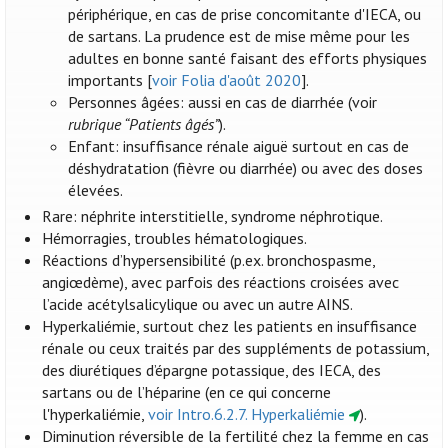
périphérique, en cas de prise concomitante d'IECA, ou
de sartans. La prudence est de mise même pour les
adultes en bonne santé faisant des efforts physiques
importants [
voir Folia d'août 2020
].
Personnes âgées: aussi en cas de diarrhée (voir
rubrique “Patients âgés”
).
Enfant: insuffisance rénale aiguë surtout en cas de
déshydratation (fièvre ou diarrhée) ou avec des doses
élevées.
Rare: néphrite interstitielle, syndrome néphrotique.
Hémorragies, troubles hématologiques.
Réactions d’hypersensibilité (p.ex. bronchospasme,
angiœdème), avec parfois des réactions croisées avec
l’acide acétylsalicylique ou avec un autre AINS.
Hyperkaliémie, surtout chez les patients en insuffisance
rénale ou ceux traités par des suppléments de potassium,
des diurétiques d’épargne potassique, des IECA, des
sartans ou de l’héparine (en ce qui concerne
l'hyperkaliémie,
voir Intro.6.2.7. Hyperkaliémie
).
Diminution réversible de la fertilité chez la femme en cas