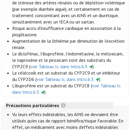
de sténose des artères rénales ou de déplétion volémique
(par exemple diarrhée aiguë), et certainement en cas de
traitement concomitant avec un AINS et un diurétique,
simultanément avec un IECA ou un sartan.
Risque accru d'insuffisance cardiaque en association à la
pioglitazone.
Augmentation de la lithiémie par diminution de l’excrétion
rénale.
Le diclofénac, l'ibuprofène, l’indométacine, le méloxicam,
le naproxène et le piroxicam sont des substrats du
CYP2C9 (
voir Tableau Ic. dans Intro.6.3.
).
Le célécoxib est un substrat du CYP2C9 et un inhibiteur
du CYP2D6 (
voir Tableau Ic. dans Intro.6.3.
).
L’ibuprofène est un substrat du CYP2C8 (
voir Tableau Ic.
dans Intro.6.3.
).
Précautions particulières
Vu leurs effets indésirables, les AINS ne devraient être
utilisés qu’en cas de rapport bénéfice/risque favorable. En
effet, un médicament avec moins d’effets indésirables