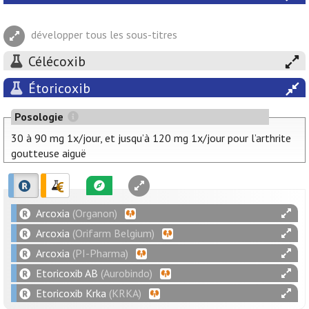
développer tous les sous-titres
Célécoxib
Étoricoxib
Posologie
30 à 90 mg 1x/jour, et jusqu’à 120 mg 1x/jour pour l’arthrite
goutteuse aiguë
Arcoxia
(Organon)
Arcoxia
(Orifarm Belgium)
Arcoxia
(PI-Pharma)
Etoricoxib AB
(Aurobindo)
Etoricoxib Krka
(KRKA)