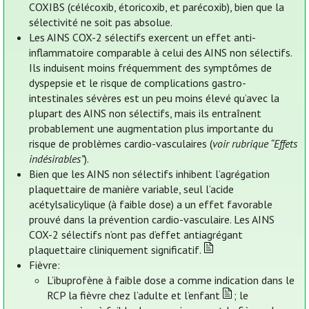
COXIBS (célécoxib, étoricoxib, et parécoxib), bien que la
sélectivité ne soit pas absolue.
Les AINS COX-2 sélectifs exercent un effet anti-
inflammatoire comparable à celui des AINS non sélectifs.
Ils induisent moins fréquemment des symptômes de
dyspepsie et le risque de complications gastro-
intestinales sévères est un peu moins élevé qu’avec la
plupart des AINS non sélectifs, mais ils entraînent
probablement une augmentation plus importante du
risque de problèmes cardio-vasculaires (
voir rubrique “Effets
indésirables”
).
Bien que les AINS non sélectifs inhibent l’agrégation
plaquettaire de manière variable, seul l’acide
acétylsalicylique (à faible dose) a un effet favorable
prouvé dans la prévention cardio-vasculaire. Les AINS
COX-2 sélectifs n’ont pas d’effet antiagrégant
plaquettaire cliniquement significatif.
Fièvre:
L’ibuprofène à faible dose a comme indication dans le
RCP la fièvre chez l’adulte et l’enfant
; le