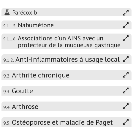
Parécoxib
Nabumétone
9.1.1.5.
Associations d'un AINS avec un
9.1.1.6.
protecteur de la muqueuse gastrique
Anti-inflammatoires à usage local
9.1.2.
Arthrite chronique
9.2.
Goutte
9.3.
Arthrose
9.4.
Ostéoporose et maladie de Paget
9.5.