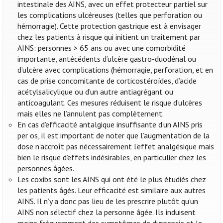
intestinale des AINS, avec un effet protecteur partiel sur
les complications ulcéreuses (telles que perforation ou
hémorragie). Cette protection gastrique est à envisager
chez les patients à risque qui initient un traitement par
AINS: personnes > 65 ans ou avec une comorbidité
importante, antécédents d’ulcère gastro-duodénal ou
d’ulcère avec complications (hémorragie, perforation, et en
cas de prise concomitante de corticostéroïdes, d’acide
acétylsalicylique ou d’un autre antiagrégant ou
anticoagulant. Ces mesures réduisent le risque d’ulcères
mais elles ne l’annulent pas complètement.
En cas d’efficacité antalgique insuffisante d’un AINS pris
per os, il est important de noter que l’augmentation de la
dose n’accroît pas nécessairement l’effet analgésique mais
bien le risque d’effets indésirables, en particulier chez les
personnes âgées.
Les coxibs sont les AINS qui ont été le plus étudiés chez
les patients âgés. Leur efficacité est similaire aux autres
AINS. Il n’y a donc pas lieu de les prescrire plutôt qu’un
AINS non sélectif chez la personne âgée. Ils induisent