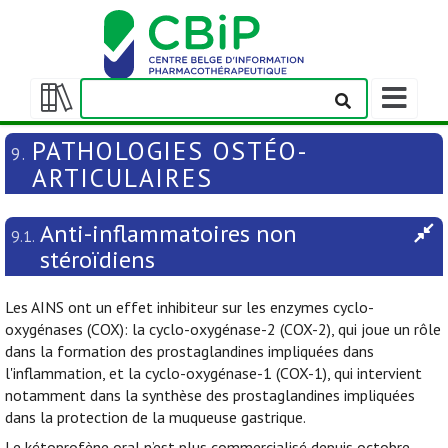
Afficher/m
la
Afficher/masquer
barre
la
PATHOLOGIES OSTÉO-
9.
de
table
ARTICULAIRES
navigation
des
matières
Anti-inflammatoires non
9.1.
stéroïdiens
Les AINS ont un effet inhibiteur sur les enzymes cyclo-
oxygénases (COX): la cyclo-oxygénase-2 (COX-2), qui joue un rôle
dans la formation des prostaglandines impliquées dans
l'inflammation, et la cyclo-oxygénase-1 (COX-1), qui intervient
notamment dans la synthèse des prostaglandines impliquées
dans la protection de la muqueuse gastrique.
Le kétoprofène oral n’est plus commercialisé depuis octobre