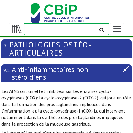
Afficher/m
la
Afficher/masquer
barre
la
PATHOLOGIES OSTÉO-
9.
de
table
ARTICULAIRES
navigation
des
matières
Anti-inflammatoires non
9.1.
stéroïdiens
Les AINS ont un effet inhibiteur sur les enzymes cyclo-
oxygénases (COX): la cyclo-oxygénase-2 (COX-2), qui joue un rôle
dans la formation des prostaglandines impliquées dans
l'inflammation, et la cyclo-oxygénase-1 (COX-1), qui intervient
notamment dans la synthèse des prostaglandines impliquées
dans la protection de la muqueuse gastrique.
Le kétoprofène oral n’est plus commercialisé depuis octobre