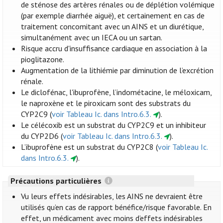
de sténose des artères rénales ou de déplétion volémique
(par exemple diarrhée aiguë), et certainement en cas de
traitement concomitant avec un AINS et un diurétique,
simultanément avec un IECA ou un sartan.
Risque accru d'insuffisance cardiaque en association à la
pioglitazone.
Augmentation de la lithiémie par diminution de l’excrétion
rénale.
Le diclofénac, l'ibuprofène, l’indométacine, le méloxicam,
le naproxène et le piroxicam sont des substrats du
CYP2C9 (
voir Tableau Ic. dans Intro.6.3.
).
Le célécoxib est un substrat du CYP2C9 et un inhibiteur
du CYP2D6 (
voir Tableau Ic. dans Intro.6.3.
).
L’ibuprofène est un substrat du CYP2C8 (
voir Tableau Ic.
dans Intro.6.3.
).
Précautions particulières
Vu leurs effets indésirables, les AINS ne devraient être
utilisés qu’en cas de rapport bénéfice/risque favorable. En
effet, un médicament avec moins d’effets indésirables