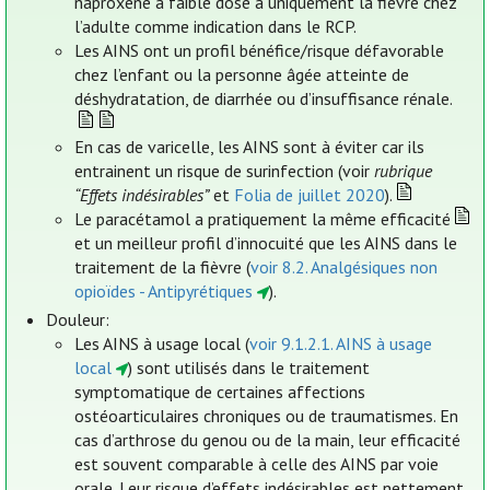
naproxène à faible dose a uniquement la fièvre chez
l’adulte comme indication dans le RCP.
Les AINS ont un profil bénéfice/risque défavorable
chez l’enfant ou la personne âgée atteinte de
déshydratation, de diarrhée ou d’insuffisance rénale.
En cas de varicelle, les AINS sont à éviter car ils
entrainent un risque de surinfection (voir
rubrique
“Effets indésirables”
et
Folia de juillet 2020
).
Le paracétamol a pratiquement la même efficacité
et un meilleur profil d’innocuité que les AINS dans le
traitement de la fièvre (
voir 8.2. Analgésiques non
opioïdes - Antipyrétiques
).
Douleur:
Les AINS à usage local (
voir 9.1.2.1. AINS à usage
local
) sont utilisés dans le traitement
symptomatique de certaines affections
ostéoarticulaires chroniques ou de traumatismes. En
cas d’arthrose du genou ou de la main, leur efficacité
est souvent comparable à celle des AINS par voie
orale. Leur risque d’effets indésirables est nettement