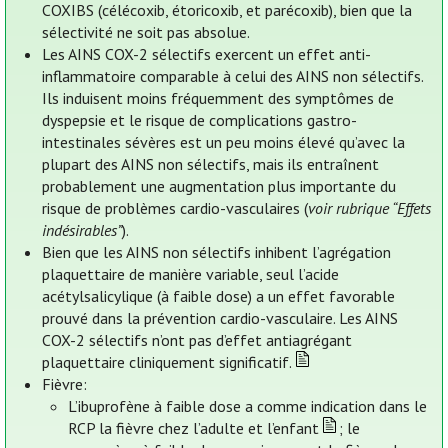
COXIBS (célécoxib, étoricoxib, et parécoxib), bien que la
sélectivité ne soit pas absolue.
Les AINS COX-2 sélectifs exercent un effet anti-
inflammatoire comparable à celui des AINS non sélectifs.
Ils induisent moins fréquemment des symptômes de
dyspepsie et le risque de complications gastro-
intestinales sévères est un peu moins élevé qu’avec la
plupart des AINS non sélectifs, mais ils entraînent
probablement une augmentation plus importante du
risque de problèmes cardio-vasculaires (
voir rubrique “Effets
indésirables”
).
Bien que les AINS non sélectifs inhibent l’agrégation
plaquettaire de manière variable, seul l’acide
acétylsalicylique (à faible dose) a un effet favorable
prouvé dans la prévention cardio-vasculaire. Les AINS
COX-2 sélectifs n’ont pas d’effet antiagrégant
plaquettaire cliniquement significatif.
Fièvre:
L’ibuprofène à faible dose a comme indication dans le
RCP la fièvre chez l’adulte et l’enfant
; le