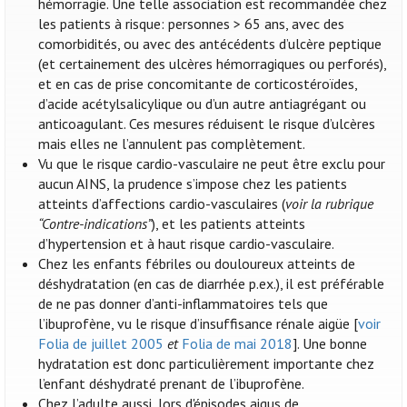
hémorragie. Une telle association est recommandée chez
les patients à risque: personnes > 65 ans, avec des
comorbidités, ou avec des antécédents d’ulcère peptique
(et certainement des ulcères hémorragiques ou perforés),
et en cas de prise concomitante de corticostéroïdes,
d’acide acétylsalicylique ou d’un autre antiagrégant ou
anticoagulant. Ces mesures réduisent le risque d’ulcères
mais elles ne l’annulent pas complètement.
Vu que le risque cardio-vasculaire ne peut être exclu pour
aucun AINS, la prudence s’impose chez les patients
atteints d’affections cardio-vasculaires (
voir la rubrique
“Contre-indications”
), et les patients atteints
d’hypertension et à haut risque cardio-vasculaire.
Chez les enfants fébriles ou douloureux atteints de
déshydratation (en cas de diarrhée p.ex.), il est préférable
de ne pas donner d’anti-inflammatoires tels que
l’ibuprofène, vu le risque d’insuffisance rénale aigüe [
voir
Folia de juillet 2005
et
Folia de mai 2018
]. Une bonne
hydratation est donc particulièrement importante chez
l’enfant déshydraté prenant de l’ibuprofène.
Chez l’adulte aussi, lors d'épisodes aigus de