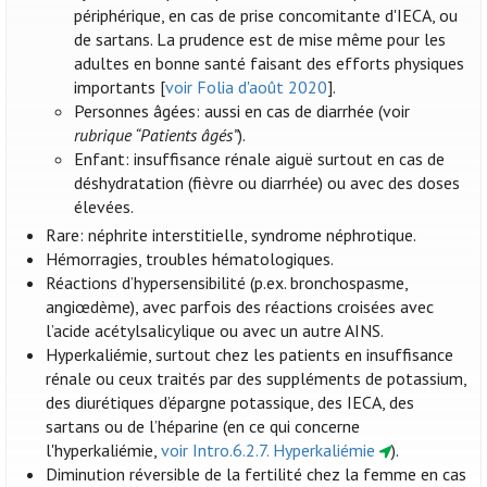
périphérique, en cas de prise concomitante d'IECA, ou
de sartans. La prudence est de mise même pour les
adultes en bonne santé faisant des efforts physiques
importants [
voir Folia d'août 2020
].
Personnes âgées: aussi en cas de diarrhée (voir
rubrique “Patients âgés”
).
Enfant: insuffisance rénale aiguë surtout en cas de
déshydratation (fièvre ou diarrhée) ou avec des doses
élevées.
Rare: néphrite interstitielle, syndrome néphrotique.
Hémorragies, troubles hématologiques.
Réactions d’hypersensibilité (p.ex. bronchospasme,
angiœdème), avec parfois des réactions croisées avec
l’acide acétylsalicylique ou avec un autre AINS.
Hyperkaliémie, surtout chez les patients en insuffisance
rénale ou ceux traités par des suppléments de potassium,
des diurétiques d’épargne potassique, des IECA, des
sartans ou de l’héparine (en ce qui concerne
l'hyperkaliémie,
voir Intro.6.2.7. Hyperkaliémie
).
Diminution réversible de la fertilité chez la femme en cas