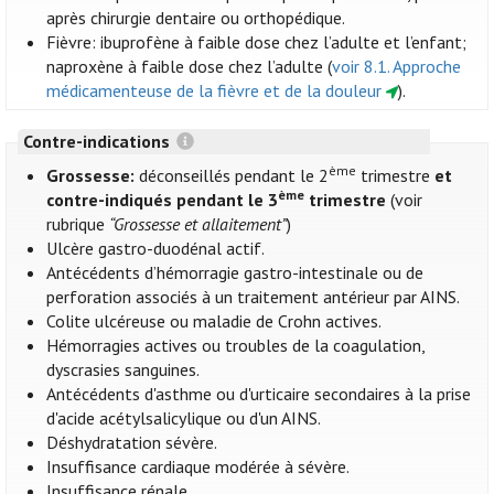
après chirurgie dentaire ou orthopédique.
Fièvre: ibuprofène à faible dose chez l’adulte et l’enfant;
naproxène à faible dose chez l’adulte (
voir 8.1. Approche
médicamenteuse de la fièvre et de la douleur
).
Contre-indications
ème
Grossesse:
déconseillés pendant le 2
trimestre
et
ème
contre-indiqués pendant le 3
trimestre
(voir
rubrique
“Grossesse et allaitement”
)
Ulcère gastro-duodénal actif.
Antécédents d’hémorragie gastro-intestinale ou de
perforation associés à un traitement antérieur par AINS.
Colite ulcéreuse ou maladie de Crohn actives.
Hémorragies actives ou troubles de la coagulation,
dyscrasies sanguines.
Antécédents d'asthme ou d'urticaire secondaires à la prise
d'acide acétylsalicylique ou d'un AINS.
Déshydratation sévère.
Insuffisance cardiaque modérée à sévère.
Insuffisance rénale.