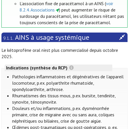
L’association fixe de paracétamol à un AINS (
voir
8.2.4. Associations
) peut augmenter le risque de
surdosage du paracétamol, les utilisateurs n’étant pas
toujours conscients de la prise de paracétamol.
AINS à usage systémique
9.1.1.
Le kétoprofène oral n’est plus commercialisé depuis octobre
2025.
Indications (synthèse du RCP)
Pathologies inflammatoires et dégénératives de l’appareil
locomoteur, p.ex. polyarthrite rhumatoïde,
spondyloarthrite, arthrose.
Rhumatismes des tissus mous, p.ex. bursite, tendinite,
synovite, ténosynovite.
Douleurs et/ou inflammations, p.ex. dysménorrhée
primaire, crise de migraine avec ou sans aura, coliques
néphrétiques ou biliaires, crise de goutte aigüe.
Œdèmes post-traumatiques ou post-opératoires, p. ex.