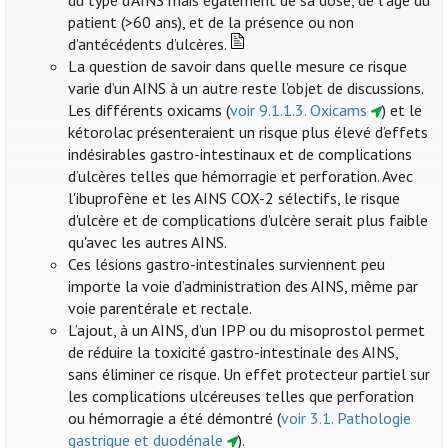
du type d’AINS mais également de sa dose, de l’âge du
patient (>60 ans), et de la présence ou non
d’antécédents d’ulcères.
La question de savoir dans quelle mesure ce risque
varie d’un AINS à un autre reste l’objet de discussions.
Les différents oxicams (
voir 9.1.1.3. Oxicams
) et le
kétorolac présenteraient un risque plus élevé d’effets
indésirables gastro-intestinaux et de complications
d’ulcères telles que hémorragie et perforation. Avec
l'ibuprofène et les AINS COX-2 sélectifs, le risque
d'ulcère et de complications d’ulcère serait plus faible
qu'avec les autres AINS.
Ces lésions gastro-intestinales surviennent peu
importe la voie d’administration des AINS, même par
voie parentérale et rectale.
L’ajout, à un AINS, d’un IPP ou du misoprostol permet
de réduire la toxicité gastro-intestinale des AINS,
sans éliminer ce risque. Un effet protecteur partiel sur
les complications ulcéreuses telles que perforation
ou hémorragie a été démontré (
voir 3.1. Pathologie
gastrique et duodénale
).