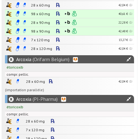
28 x
60
mg
42,04 €
98 x
60
mg
40,61 €
28 x
90
mg
22,28 €
98 x
90
mg
42,48 €
7 x
120
mg
13,27 €
28 x
120
mg
42,04 €
Arcoxia
(Orifarm Belgium)
étoricoxib
compr. pellic.
28 x
60
mg
42,04 €
(importation parallèle)
Arcoxia
(PI-Pharma)
étoricoxib
compr. pellic.
28 x
60
mg
7 x
120
mg
28 x
120
mg