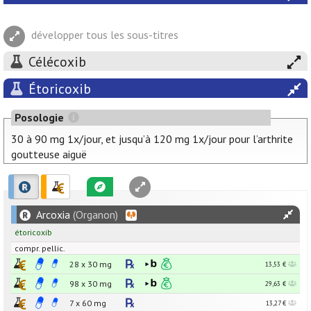
développer tous les sous-titres
Célécoxib
Étoricoxib
Posologie
30 à 90 mg 1x/jour, et jusqu’à 120 mg 1x/jour pour l’arthrite
goutteuse aiguë
Arcoxia
(Organon)
étoricoxib
compr. pellic.
28 x
30
mg
13,53 €
98 x
30
mg
29,63 €
7 x
60
mg
13,27 €