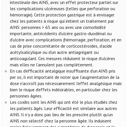
intestinale des AINS, avec un effet protecteur partiel sur
les complications ulcéreuses (telles que perforation ou
hémorragie). Cette protection gastrique est à envisager
chez les patients à risque qui initient un traitement par
AINS: personnes > 65 ans ou avec une comorbidité
importante, antécédents d’ulcère gastro-duodénal ou
d’ulcère avec complications (hémorragie, perforation, et en
cas de prise concomitante de corticostéroïdes, d’acide
acétylsalicylique ou d’un autre antiagrégant ou
anticoagulant. Ces mesures réduisent le risque d’ulcères
mais elles ne l’annulent pas complètement.
En cas d’efficacité antalgique insuffisante d’un AINS pris
per os, il est important de noter que l’augmentation de la
dose n’accroît pas nécessairement l’effet analgésique mais
bien le risque d’effets indésirables, en particulier chez les
personnes âgées.
Les coxibs sont les AINS qui ont été le plus étudiés chez
les patients âgés. Leur efficacité est similaire aux autres
AINS. Il n’y a donc pas lieu de les prescrire plutôt qu’un
AINS non sélectif chez la personne âgée. Ils induisent