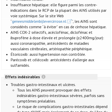
Insuffisance hépatique: elle figure parmi les contre-
indications dans le RCP de la plupart des AINS utilisés par
voie systémique. Sur le site Web
“
geneesmiddelenbijlevercirrose.nl
”, les AINS sont
considérés comme “à éviter” en cas de cirrhose hépatique.
AINS COX-2 sélectifs, acéclofénac, diclofénac et
ibuprofène à dose élevée et prolongée (≥2400mg/jour):
aussi coronaropathie, antécédents de maladies
vasculaires cérébrales, artériopathie périphérique.
Étoricoxib: aussi hypertension non contrôlée.
Parécoxib et célécoxib: antécédents d’allergie aux
sulfamidés.
Effets indésirables
Troubles gastro-intestinaux et ulcères.
Tous les AINS peuvent provoquer des effets
indésirables gastro-intestinaux sévères, parfois sans
symptômes préalables.
Le risque de complications gastro-intestinales dépend