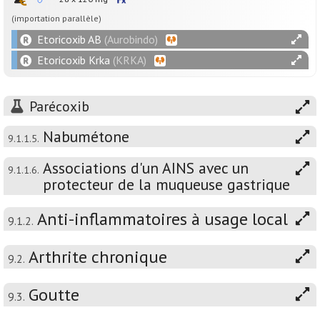
(importation parallèle)
Etoricoxib AB
(Aurobindo)
Etoricoxib Krka
(KRKA)
Parécoxib
Nabumétone
9.1.1.5.
Associations d'un AINS avec un
9.1.1.6.
protecteur de la muqueuse gastrique
Anti-inflammatoires à usage local
9.1.2.
Arthrite chronique
9.2.
Goutte
9.3.