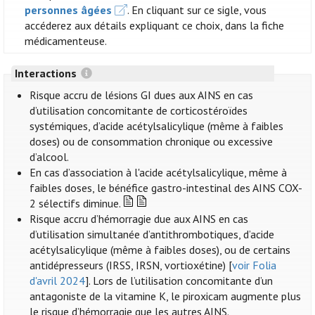
personnes âgées
. En cliquant sur ce sigle, vous
accéderez aux détails expliquant ce choix, dans la fiche
médicamenteuse.
Interactions
Risque accru de lésions GI dues aux AINS en cas
d’utilisation concomitante de corticostéroïdes
systémiques, d’acide acétylsalicylique (même à faibles
doses) ou de consommation chronique ou excessive
d’alcool.
En cas d’association à l'acide acétylsalicylique, même à
faibles doses, le bénéfice gastro-intestinal des AINS COX-
2 sélectifs diminue.
Risque accru d’hémorragie due aux AINS en cas
d’utilisation simultanée d’antithrombotiques, d’acide
acétylsalicylique (même à faibles doses), ou de certains
antidépresseurs (IRSS, IRSN, vortioxétine) [
voir Folia
d'avril 2024
]. Lors de l’utilisation concomitante d’un
antagoniste de la vitamine K, le piroxicam augmente plus
le risque d’hémorragie que les autres AINS.