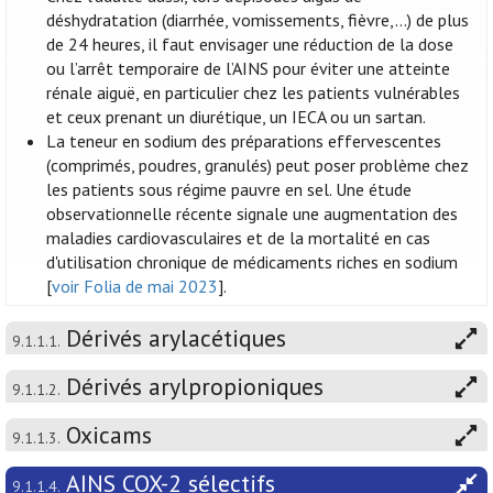
déshydratation (diarrhée, vomissements, fièvre,...) de plus
de 24 heures, il faut envisager une réduction de la dose
ou l’arrêt temporaire de l’AINS pour éviter une atteinte
rénale aiguë, en particulier chez les patients vulnérables
et ceux prenant un diurétique, un IECA ou un sartan.
La teneur en sodium des préparations effervescentes
(comprimés, poudres, granulés) peut poser problème chez
les patients sous régime pauvre en sel. Une étude
observationnelle récente signale une augmentation des
maladies cardiovasculaires et de la mortalité en cas
d'utilisation chronique de médicaments riches en sodium
[
voir Folia de mai 2023
].
Dérivés arylacétiques
9.1.1.1.
Dérivés arylpropioniques
9.1.1.2.
Oxicams
9.1.1.3.
AINS COX-2 sélectifs
9.1.1.4.