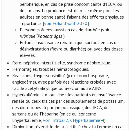
périphérique, en cas de prise concomitante d'IECA, ou
de sartans. La prudence est de mise même pour les
adultes en bonne santé faisant des efforts physiques
importants [
voir Folia d'août 2020
].
Personnes âgées: aussi en cas de diarrhée (voir
rubrique “Patients âgés”
).
Enfant: insuffisance rénale aiguë surtout en cas de
déshydratation (fièvre ou diarrhée) ou avec des doses
élevées.
Rare: néphrite interstitielle, syndrome néphrotique.
Hémorragies, troubles hématologiques.
Réactions d’hypersensibilité (p.ex. bronchospasme,
angiœdème), avec parfois des réactions croisées avec
l’acide acétylsalicylique ou avec un autre AINS.
Hyperkaliémie, surtout chez les patients en insuffisance
rénale ou ceux traités par des suppléments de potassium,
des diurétiques d’épargne potassique, des IECA, des
sartans ou de l’héparine (en ce qui concerne
l'hyperkaliémie,
voir Intro.6.2.7. Hyperkaliémie
).
Diminution réversible de la fertilité chez la femme en cas