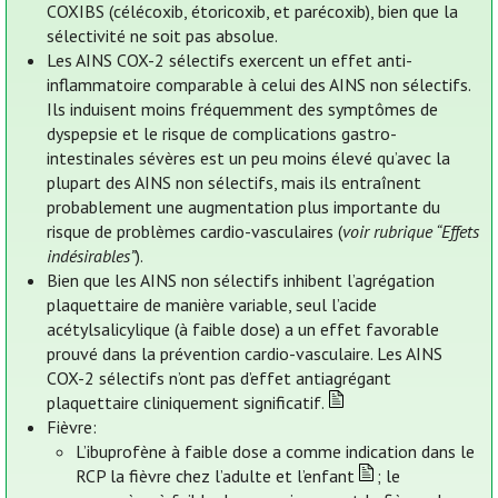
COXIBS (célécoxib, étoricoxib, et parécoxib), bien que la
sélectivité ne soit pas absolue.
Les AINS COX-2 sélectifs exercent un effet anti-
inflammatoire comparable à celui des AINS non sélectifs.
Ils induisent moins fréquemment des symptômes de
dyspepsie et le risque de complications gastro-
intestinales sévères est un peu moins élevé qu’avec la
plupart des AINS non sélectifs, mais ils entraînent
probablement une augmentation plus importante du
risque de problèmes cardio-vasculaires (
voir rubrique “Effets
indésirables”
).
Bien que les AINS non sélectifs inhibent l’agrégation
plaquettaire de manière variable, seul l’acide
acétylsalicylique (à faible dose) a un effet favorable
prouvé dans la prévention cardio-vasculaire. Les AINS
COX-2 sélectifs n’ont pas d’effet antiagrégant
plaquettaire cliniquement significatif.
Fièvre:
L’ibuprofène à faible dose a comme indication dans le
RCP la fièvre chez l’adulte et l’enfant
; le