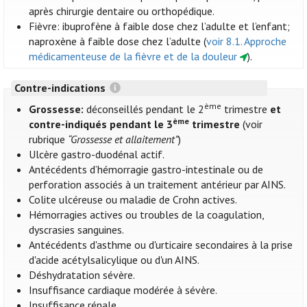
après chirurgie dentaire ou orthopédique.
Fièvre: ibuprofène à faible dose chez l’adulte et l’enfant;
naproxène à faible dose chez l’adulte (
voir 8.1. Approche
médicamenteuse de la fièvre et de la douleur
).
Contre-indications
ème
Grossesse:
déconseillés pendant le 2
trimestre
et
ème
contre-indiqués pendant le 3
trimestre
(voir
rubrique
“Grossesse et allaitement”
)
Ulcère gastro-duodénal actif.
Antécédents d’hémorragie gastro-intestinale ou de
perforation associés à un traitement antérieur par AINS.
Colite ulcéreuse ou maladie de Crohn actives.
Hémorragies actives ou troubles de la coagulation,
dyscrasies sanguines.
Antécédents d'asthme ou d'urticaire secondaires à la prise
d'acide acétylsalicylique ou d'un AINS.
Déshydratation sévère.
Insuffisance cardiaque modérée à sévère.
Insuffisance rénale.