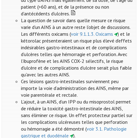
du type d’AINS mais également de sa dose, de l’âge du
patient (>60 ans), et de la présence ou non
d’antécédents d’ulcères.
La question de savoir dans quelle mesure ce risque
varie d’un AINS à un autre reste l’objet de discussions.
Les différents oxicams (
voir 9.1.1.3. Oxicams
) et le
kétorolac présenteraient un risque plus élevé d’effets
indésirables gastro-intestinaux et de complications
d’ulcères telles que hémorragie et perforation. Avec
l'ibuprofène et les AINS COX-2 sélectifs, le risque
d'ulcère et de complications d’ulcère serait plus faible
qu'avec les autres AINS.
Ces lésions gastro-intestinales surviennent peu
importe la voie d’administration des AINS, même par
voie parentérale et rectale.
L’ajout, à un AINS, d’un IPP ou du misoprostol permet
de réduire la toxicité gastro-intestinale des AINS,
sans éliminer ce risque. Un effet protecteur partiel sur
les complications ulcéreuses telles que perforation
ou hémorragie a été démontré (
voir 3.1. Pathologie
gastrique et duodénale
).