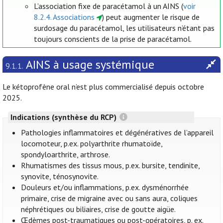
L’association fixe de paracétamol à un AINS (
voir
8.2.4. Associations
) peut augmenter le risque de
surdosage du paracétamol, les utilisateurs n’étant pas
toujours conscients de la prise de paracétamol.
AINS à usage systémique
9.1.1.
Le kétoprofène oral n’est plus commercialisé depuis octobre
2025.
Indications (synthèse du RCP)
Pathologies inflammatoires et dégénératives de l’appareil
locomoteur, p.ex. polyarthrite rhumatoïde,
spondyloarthrite, arthrose.
Rhumatismes des tissus mous, p.ex. bursite, tendinite,
synovite, ténosynovite.
Douleurs et/ou inflammations, p.ex. dysménorrhée
primaire, crise de migraine avec ou sans aura, coliques
néphrétiques ou biliaires, crise de goutte aigüe.
Œdèmes post-traumatiques ou post-opératoires, p. ex.