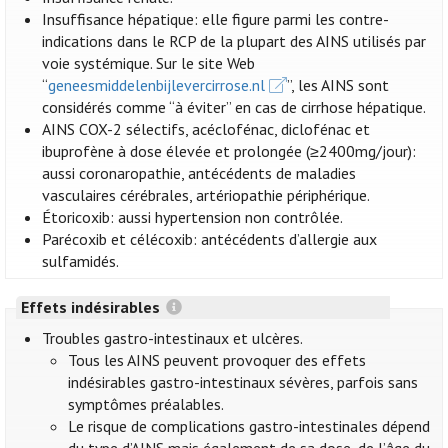
Insuffisance hépatique: elle figure parmi les contre-
indications dans le RCP de la plupart des AINS utilisés par
voie systémique. Sur le site Web
“
geneesmiddelenbijlevercirrose.nl
”, les AINS sont
considérés comme “à éviter” en cas de cirrhose hépatique.
AINS COX-2 sélectifs, acéclofénac, diclofénac et
ibuprofène à dose élevée et prolongée (≥2400mg/jour):
aussi coronaropathie, antécédents de maladies
vasculaires cérébrales, artériopathie périphérique.
Étoricoxib: aussi hypertension non contrôlée.
Parécoxib et célécoxib: antécédents d’allergie aux
sulfamidés.
Effets indésirables
Troubles gastro-intestinaux et ulcères.
Tous les AINS peuvent provoquer des effets
indésirables gastro-intestinaux sévères, parfois sans
symptômes préalables.
Le risque de complications gastro-intestinales dépend