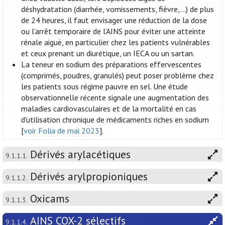
déshydratation (diarrhée, vomissements, fièvre,...) de plus
de 24 heures, il faut envisager une réduction de la dose
ou l’arrêt temporaire de l’AINS pour éviter une atteinte
rénale aiguë, en particulier chez les patients vulnérables
et ceux prenant un diurétique, un IECA ou un sartan.
La teneur en sodium des préparations effervescentes
(comprimés, poudres, granulés) peut poser problème chez
les patients sous régime pauvre en sel. Une étude
observationnelle récente signale une augmentation des
maladies cardiovasculaires et de la mortalité en cas
d'utilisation chronique de médicaments riches en sodium
[
voir Folia de mai 2023
].
Dérivés arylacétiques
9.1.1.1.
Dérivés arylpropioniques
9.1.1.2.
Oxicams
9.1.1.3.
AINS COX-2 sélectifs
9.1.1.4.