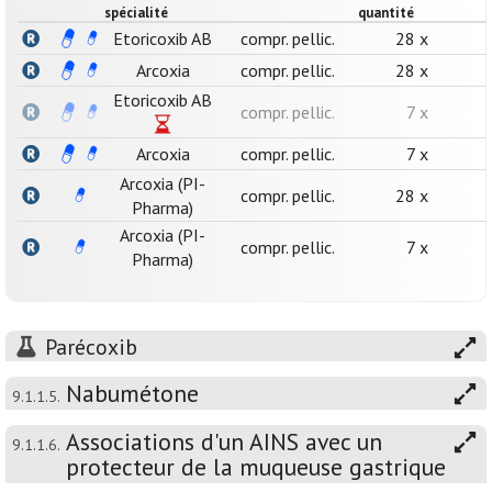
spécialité
quantité
Etoricoxib AB
compr. pellic.
28 x
Arcoxia
compr. pellic.
28 x
Etoricoxib AB
compr. pellic.
7 x
Arcoxia
compr. pellic.
7 x
Arcoxia (PI-
compr. pellic.
28 x
Pharma)
Arcoxia (PI-
compr. pellic.
7 x
Pharma)
Parécoxib
Nabumétone
9.1.1.5.
Associations d'un AINS avec un
9.1.1.6.
protecteur de la muqueuse gastrique