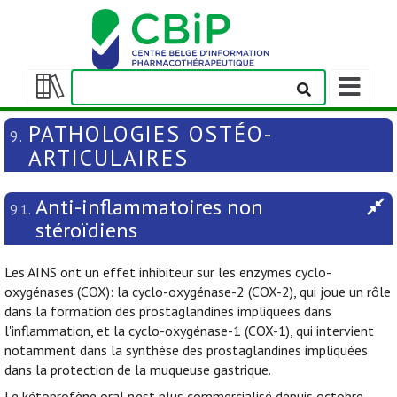
Afficher/m
la
Afficher/masquer
barre
la
PATHOLOGIES OSTÉO-
9.
de
table
ARTICULAIRES
navigation
des
matières
Anti-inflammatoires non
9.1.
stéroïdiens
Les AINS ont un effet inhibiteur sur les enzymes cyclo-
oxygénases (COX): la cyclo-oxygénase-2 (COX-2), qui joue un rôle
dans la formation des prostaglandines impliquées dans
l'inflammation, et la cyclo-oxygénase-1 (COX-1), qui intervient
notamment dans la synthèse des prostaglandines impliquées
dans la protection de la muqueuse gastrique.
Le kétoprofène oral n’est plus commercialisé depuis octobre