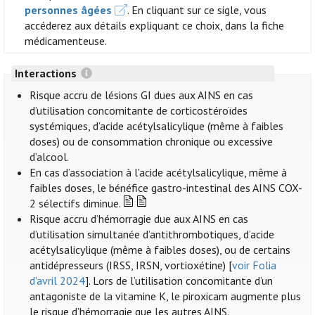
personnes âgées
. En cliquant sur ce sigle, vous
accéderez aux détails expliquant ce choix, dans la fiche
médicamenteuse.
Interactions
Risque accru de lésions GI dues aux AINS en cas
d’utilisation concomitante de corticostéroïdes
systémiques, d’acide acétylsalicylique (même à faibles
doses) ou de consommation chronique ou excessive
d’alcool.
En cas d’association à l'acide acétylsalicylique, même à
faibles doses, le bénéfice gastro-intestinal des AINS COX-
2 sélectifs diminue.
Risque accru d’hémorragie due aux AINS en cas
d’utilisation simultanée d’antithrombotiques, d’acide
acétylsalicylique (même à faibles doses), ou de certains
antidépresseurs (IRSS, IRSN, vortioxétine) [
voir Folia
d'avril 2024
]. Lors de l’utilisation concomitante d’un
antagoniste de la vitamine K, le piroxicam augmente plus
le risque d’hémorragie que les autres AINS.