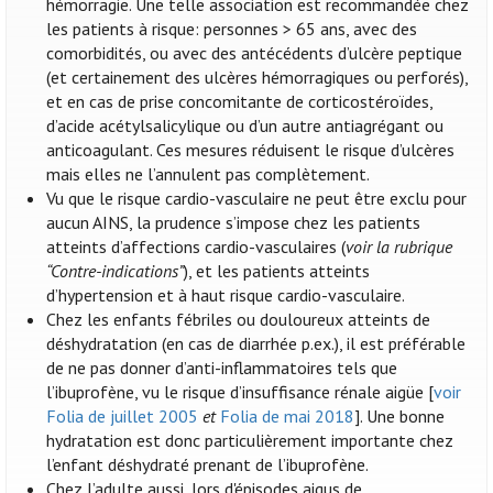
hémorragie. Une telle association est recommandée chez
les patients à risque: personnes > 65 ans, avec des
comorbidités, ou avec des antécédents d’ulcère peptique
(et certainement des ulcères hémorragiques ou perforés),
et en cas de prise concomitante de corticostéroïdes,
d’acide acétylsalicylique ou d’un autre antiagrégant ou
anticoagulant. Ces mesures réduisent le risque d’ulcères
mais elles ne l’annulent pas complètement.
Vu que le risque cardio-vasculaire ne peut être exclu pour
aucun AINS, la prudence s’impose chez les patients
atteints d’affections cardio-vasculaires (
voir la rubrique
“Contre-indications”
), et les patients atteints
d’hypertension et à haut risque cardio-vasculaire.
Chez les enfants fébriles ou douloureux atteints de
déshydratation (en cas de diarrhée p.ex.), il est préférable
de ne pas donner d’anti-inflammatoires tels que
l’ibuprofène, vu le risque d’insuffisance rénale aigüe [
voir
Folia de juillet 2005
et
Folia de mai 2018
]. Une bonne
hydratation est donc particulièrement importante chez
l’enfant déshydraté prenant de l’ibuprofène.
Chez l’adulte aussi, lors d'épisodes aigus de