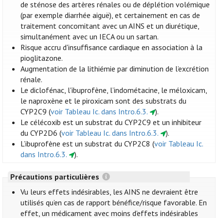
de sténose des artères rénales ou de déplétion volémique
(par exemple diarrhée aiguë), et certainement en cas de
traitement concomitant avec un AINS et un diurétique,
simultanément avec un IECA ou un sartan.
Risque accru d'insuffisance cardiaque en association à la
pioglitazone.
Augmentation de la lithiémie par diminution de l’excrétion
rénale.
Le diclofénac, l'ibuprofène, l’indométacine, le méloxicam,
le naproxène et le piroxicam sont des substrats du
CYP2C9 (
voir Tableau Ic. dans Intro.6.3.
).
Le célécoxib est un substrat du CYP2C9 et un inhibiteur
du CYP2D6 (
voir Tableau Ic. dans Intro.6.3.
).
L’ibuprofène est un substrat du CYP2C8 (
voir Tableau Ic.
dans Intro.6.3.
).
Précautions particulières
Vu leurs effets indésirables, les AINS ne devraient être
utilisés qu’en cas de rapport bénéfice/risque favorable. En
effet, un médicament avec moins d’effets indésirables