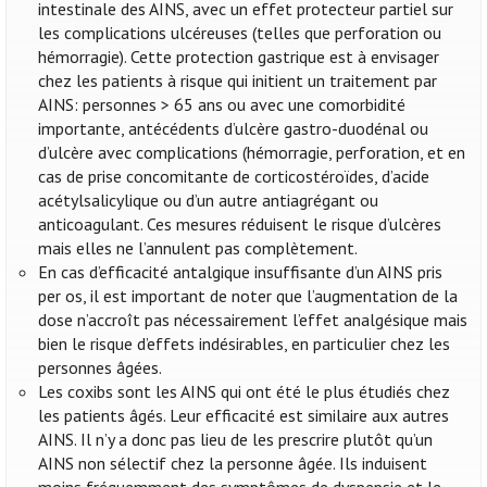
intestinale des AINS, avec un effet protecteur partiel sur
les complications ulcéreuses (telles que perforation ou
hémorragie). Cette protection gastrique est à envisager
chez les patients à risque qui initient un traitement par
AINS: personnes > 65 ans ou avec une comorbidité
importante, antécédents d’ulcère gastro-duodénal ou
d’ulcère avec complications (hémorragie, perforation, et en
cas de prise concomitante de corticostéroïdes, d’acide
acétylsalicylique ou d’un autre antiagrégant ou
anticoagulant. Ces mesures réduisent le risque d’ulcères
mais elles ne l’annulent pas complètement.
En cas d’efficacité antalgique insuffisante d’un AINS pris
per os, il est important de noter que l’augmentation de la
dose n’accroît pas nécessairement l’effet analgésique mais
bien le risque d’effets indésirables, en particulier chez les
personnes âgées.
Les coxibs sont les AINS qui ont été le plus étudiés chez
les patients âgés. Leur efficacité est similaire aux autres
AINS. Il n’y a donc pas lieu de les prescrire plutôt qu’un
AINS non sélectif chez la personne âgée. Ils induisent