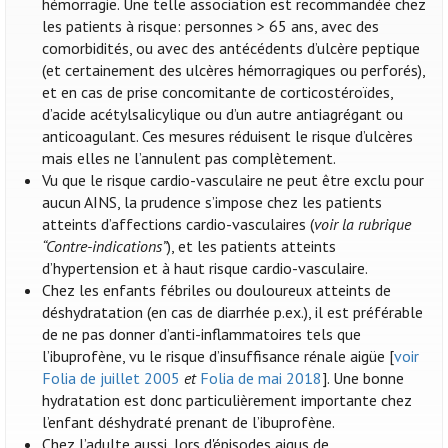
hémorragie. Une telle association est recommandée chez
les patients à risque: personnes > 65 ans, avec des
comorbidités, ou avec des antécédents d’ulcère peptique
(et certainement des ulcères hémorragiques ou perforés),
et en cas de prise concomitante de corticostéroïdes,
d’acide acétylsalicylique ou d’un autre antiagrégant ou
anticoagulant. Ces mesures réduisent le risque d’ulcères
mais elles ne l’annulent pas complètement.
Vu que le risque cardio-vasculaire ne peut être exclu pour
aucun AINS, la prudence s’impose chez les patients
atteints d’affections cardio-vasculaires (
voir la rubrique
“Contre-indications”
), et les patients atteints
d’hypertension et à haut risque cardio-vasculaire.
Chez les enfants fébriles ou douloureux atteints de
déshydratation (en cas de diarrhée p.ex.), il est préférable
de ne pas donner d’anti-inflammatoires tels que
l’ibuprofène, vu le risque d’insuffisance rénale aigüe [
voir
Folia de juillet 2005
et
Folia de mai 2018
]. Une bonne
hydratation est donc particulièrement importante chez
l’enfant déshydraté prenant de l’ibuprofène.
Chez l’adulte aussi, lors d'épisodes aigus de