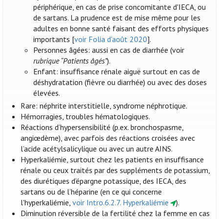
périphérique, en cas de prise concomitante d'IECA, ou
de sartans. La prudence est de mise même pour les
adultes en bonne santé faisant des efforts physiques
importants [
voir Folia d'août 2020
].
Personnes âgées: aussi en cas de diarrhée (voir
rubrique “Patients âgés”
).
Enfant: insuffisance rénale aiguë surtout en cas de
déshydratation (fièvre ou diarrhée) ou avec des doses
élevées.
Rare: néphrite interstitielle, syndrome néphrotique.
Hémorragies, troubles hématologiques.
Réactions d’hypersensibilité (p.ex. bronchospasme,
angiœdème), avec parfois des réactions croisées avec
l’acide acétylsalicylique ou avec un autre AINS.
Hyperkaliémie, surtout chez les patients en insuffisance
rénale ou ceux traités par des suppléments de potassium,
des diurétiques d’épargne potassique, des IECA, des
sartans ou de l’héparine (en ce qui concerne
l'hyperkaliémie,
voir Intro.6.2.7. Hyperkaliémie
).
Diminution réversible de la fertilité chez la femme en cas