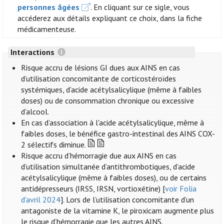
personnes âgées
. En cliquant sur ce sigle, vous
accéderez aux détails expliquant ce choix, dans la fiche
médicamenteuse.
Interactions
Risque accru de lésions GI dues aux AINS en cas
d’utilisation concomitante de corticostéroïdes
systémiques, d’acide acétylsalicylique (même à faibles
doses) ou de consommation chronique ou excessive
d’alcool.
En cas d’association à l'acide acétylsalicylique, même à
faibles doses, le bénéfice gastro-intestinal des AINS COX-
2 sélectifs diminue.
Risque accru d’hémorragie due aux AINS en cas
d’utilisation simultanée d’antithrombotiques, d’acide
acétylsalicylique (même à faibles doses), ou de certains
antidépresseurs (IRSS, IRSN, vortioxétine) [
voir Folia
d'avril 2024
]. Lors de l’utilisation concomitante d’un
antagoniste de la vitamine K, le piroxicam augmente plus
le risque d’hémorragie que les autres AINS.