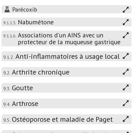
Parécoxib
Nabumétone
9.1.1.5.
Associations d'un AINS avec un
9.1.1.6.
protecteur de la muqueuse gastrique
Anti-inflammatoires à usage local
9.1.2.
Arthrite chronique
9.2.
Goutte
9.3.
Arthrose
9.4.
Ostéoporose et maladie de Paget
9.5.