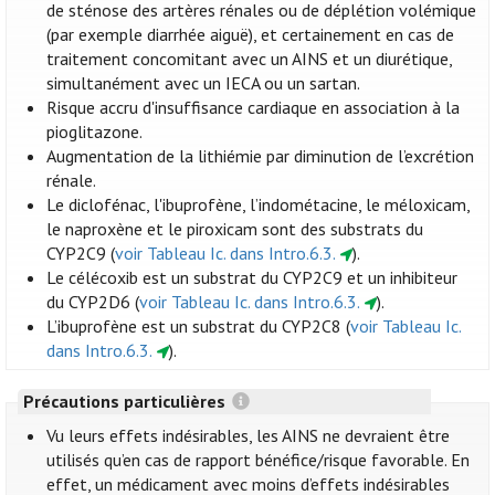
de sténose des artères rénales ou de déplétion volémique
(par exemple diarrhée aiguë), et certainement en cas de
traitement concomitant avec un AINS et un diurétique,
simultanément avec un IECA ou un sartan.
Risque accru d'insuffisance cardiaque en association à la
pioglitazone.
Augmentation de la lithiémie par diminution de l’excrétion
rénale.
Le diclofénac, l'ibuprofène, l’indométacine, le méloxicam,
le naproxène et le piroxicam sont des substrats du
CYP2C9 (
voir Tableau Ic. dans Intro.6.3.
).
Le célécoxib est un substrat du CYP2C9 et un inhibiteur
du CYP2D6 (
voir Tableau Ic. dans Intro.6.3.
).
L’ibuprofène est un substrat du CYP2C8 (
voir Tableau Ic.
dans Intro.6.3.
).
Précautions particulières
Vu leurs effets indésirables, les AINS ne devraient être
utilisés qu’en cas de rapport bénéfice/risque favorable. En
effet, un médicament avec moins d’effets indésirables