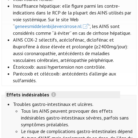
Insuffisance hépatique: elle figure parmi les contre-
indications dans le RCP de la plupart des AINS utilisés par
voie systémique. Sur le site Web
“
geneesmiddelenbijlevercirrose.nl
”, les AINS sont
considérés comme “à éviter” en cas de cirrhose hépatique.
AINS COX-2 sélectifs, acéclofénac, diclofénac et
ibuprofène à dose élevée et prolongée (≥2400mg/jour):
aussi coronaropathie, antécédents de maladies
vasculaires cérébrales, artériopathie périphérique.
Étoricoxib: aussi hypertension non contrôlée.
Parécoxib et célécoxib: antécédents d’allergie aux
sulfamidés.
Effets indésirables
Troubles gastro-intestinaux et ulcères.
Tous les AINS peuvent provoquer des effets
indésirables gastro-intestinaux sévères, parfois sans
symptômes préalables.
Le risque de complications gastro-intestinales dépend