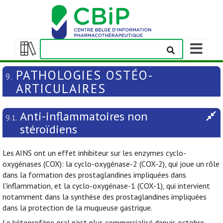
Afficher/m
la
Afficher/masquer
barre
la
PATHOLOGIES OSTÉO-
9.
de
table
ARTICULAIRES
navigation
des
matières
Anti-inflammatoires non
9.1.
stéroïdiens
Les AINS ont un effet inhibiteur sur les enzymes cyclo-
oxygénases (COX): la cyclo-oxygénase-2 (COX-2), qui joue un rôle
dans la formation des prostaglandines impliquées dans
l'inflammation, et la cyclo-oxygénase-1 (COX-1), qui intervient
notamment dans la synthèse des prostaglandines impliquées
dans la protection de la muqueuse gastrique.
Le kétoprofène oral n’est plus commercialisé depuis octobre