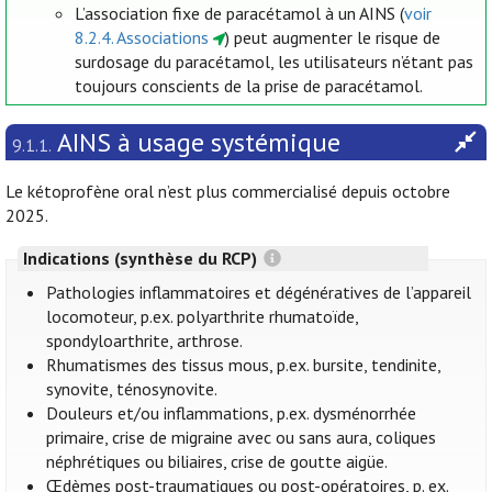
L’association fixe de paracétamol à un AINS (
voir
8.2.4. Associations
) peut augmenter le risque de
surdosage du paracétamol, les utilisateurs n’étant pas
toujours conscients de la prise de paracétamol.
AINS à usage systémique
9.1.1.
Le kétoprofène oral n’est plus commercialisé depuis octobre
2025.
Indications (synthèse du RCP)
Pathologies inflammatoires et dégénératives de l’appareil
locomoteur, p.ex. polyarthrite rhumatoïde,
spondyloarthrite, arthrose.
Rhumatismes des tissus mous, p.ex. bursite, tendinite,
synovite, ténosynovite.
Douleurs et/ou inflammations, p.ex. dysménorrhée
primaire, crise de migraine avec ou sans aura, coliques
néphrétiques ou biliaires, crise de goutte aigüe.
Œdèmes post-traumatiques ou post-opératoires, p. ex.