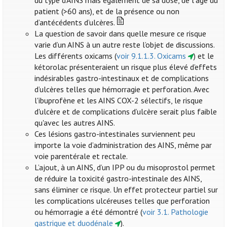
du type d’AINS mais également de sa dose, de l’âge du
patient (>60 ans), et de la présence ou non
d’antécédents d’ulcères.
La question de savoir dans quelle mesure ce risque
varie d’un AINS à un autre reste l’objet de discussions.
Les différents oxicams (
voir 9.1.1.3. Oxicams
) et le
kétorolac présenteraient un risque plus élevé d’effets
indésirables gastro-intestinaux et de complications
d’ulcères telles que hémorragie et perforation. Avec
l'ibuprofène et les AINS COX-2 sélectifs, le risque
d'ulcère et de complications d’ulcère serait plus faible
qu'avec les autres AINS.
Ces lésions gastro-intestinales surviennent peu
importe la voie d’administration des AINS, même par
voie parentérale et rectale.
L’ajout, à un AINS, d’un IPP ou du misoprostol permet
de réduire la toxicité gastro-intestinale des AINS,
sans éliminer ce risque. Un effet protecteur partiel sur
les complications ulcéreuses telles que perforation
ou hémorragie a été démontré (
voir 3.1. Pathologie
gastrique et duodénale
).