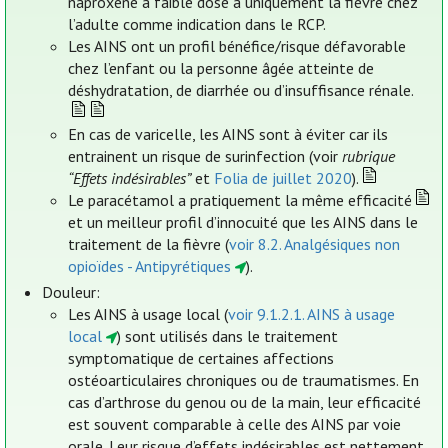
naproxène à faible dose a uniquement la fièvre chez
l’adulte comme indication dans le RCP.
Les AINS ont un profil bénéfice/risque défavorable
chez l’enfant ou la personne âgée atteinte de
déshydratation, de diarrhée ou d’insuffisance rénale.
En cas de varicelle, les AINS sont à éviter car ils
entrainent un risque de surinfection (voir
rubrique
“Effets indésirables”
et
Folia de juillet 2020
).
Le paracétamol a pratiquement la même efficacité
et un meilleur profil d’innocuité que les AINS dans le
traitement de la fièvre (
voir 8.2. Analgésiques non
opioïdes - Antipyrétiques
).
Douleur:
Les AINS à usage local (
voir 9.1.2.1. AINS à usage
local
) sont utilisés dans le traitement
symptomatique de certaines affections
ostéoarticulaires chroniques ou de traumatismes. En
cas d’arthrose du genou ou de la main, leur efficacité
est souvent comparable à celle des AINS par voie
orale. Leur risque d’effets indésirables est nettement