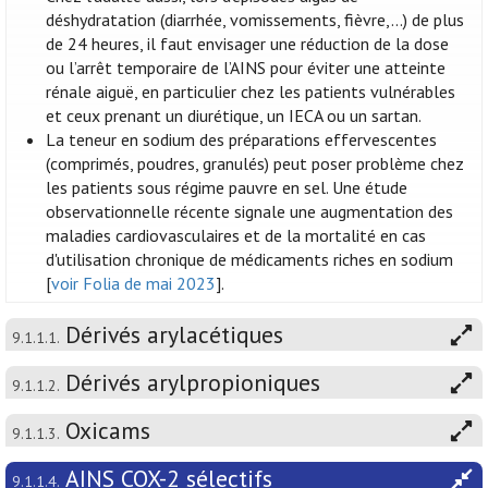
déshydratation (diarrhée, vomissements, fièvre,...) de plus
de 24 heures, il faut envisager une réduction de la dose
ou l’arrêt temporaire de l’AINS pour éviter une atteinte
rénale aiguë, en particulier chez les patients vulnérables
et ceux prenant un diurétique, un IECA ou un sartan.
La teneur en sodium des préparations effervescentes
(comprimés, poudres, granulés) peut poser problème chez
les patients sous régime pauvre en sel. Une étude
observationnelle récente signale une augmentation des
maladies cardiovasculaires et de la mortalité en cas
d'utilisation chronique de médicaments riches en sodium
[
voir Folia de mai 2023
].
Dérivés arylacétiques
9.1.1.1.
Dérivés arylpropioniques
9.1.1.2.
Oxicams
9.1.1.3.
AINS COX-2 sélectifs
9.1.1.4.