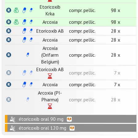
Etoricoxib
compr. pellic.
98 x
Krka
Arcoxia
compr. pellic.
98 x
Etoricoxib AB
compr. pellic.
28 x
Arcoxia
compr. pellic.
28 x
Arcoxia
(Orifarm
compr. pellic.
28 x
Belgium)
Etoricoxib AB
compr. pellic.
7 x
Arcoxia
compr. pellic.
7 x
Arcoxia (PI-
Pharma)
compr. pellic.
28 x
étoricoxib oral 90 mg
étoricoxib oral 120 mg