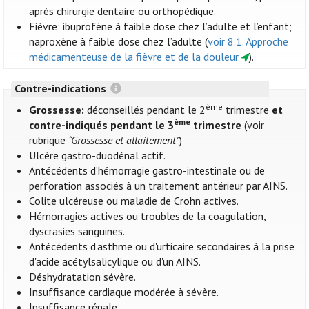
après chirurgie dentaire ou orthopédique.
Fièvre: ibuprofène à faible dose chez l’adulte et l’enfant;
naproxène à faible dose chez l’adulte (
voir 8.1. Approche
médicamenteuse de la fièvre et de la douleur
).
Contre-indications
ème
Grossesse:
déconseillés pendant le 2
trimestre
et
ème
contre-indiqués pendant le 3
trimestre
(voir
rubrique
“Grossesse et allaitement”
)
Ulcère gastro-duodénal actif.
Antécédents d’hémorragie gastro-intestinale ou de
perforation associés à un traitement antérieur par AINS.
Colite ulcéreuse ou maladie de Crohn actives.
Hémorragies actives ou troubles de la coagulation,
dyscrasies sanguines.
Antécédents d'asthme ou d'urticaire secondaires à la prise
d'acide acétylsalicylique ou d'un AINS.
Déshydratation sévère.
Insuffisance cardiaque modérée à sévère.
Insuffisance rénale.