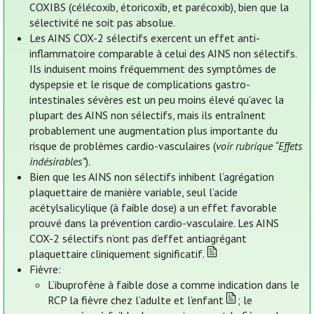
COXIBS (célécoxib, étoricoxib, et parécoxib), bien que la
sélectivité ne soit pas absolue.
Les AINS COX-2 sélectifs exercent un effet anti-
inflammatoire comparable à celui des AINS non sélectifs.
Ils induisent moins fréquemment des symptômes de
dyspepsie et le risque de complications gastro-
intestinales sévères est un peu moins élevé qu’avec la
plupart des AINS non sélectifs, mais ils entraînent
probablement une augmentation plus importante du
risque de problèmes cardio-vasculaires (
voir rubrique “Effets
indésirables”
).
Bien que les AINS non sélectifs inhibent l’agrégation
plaquettaire de manière variable, seul l’acide
acétylsalicylique (à faible dose) a un effet favorable
prouvé dans la prévention cardio-vasculaire. Les AINS
COX-2 sélectifs n’ont pas d’effet antiagrégant
plaquettaire cliniquement significatif.
Fièvre:
L’ibuprofène à faible dose a comme indication dans le
RCP la fièvre chez l’adulte et l’enfant
; le