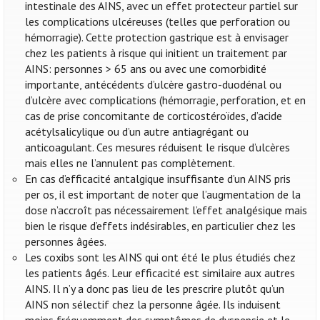
intestinale des AINS, avec un effet protecteur partiel sur
les complications ulcéreuses (telles que perforation ou
hémorragie). Cette protection gastrique est à envisager
chez les patients à risque qui initient un traitement par
AINS: personnes > 65 ans ou avec une comorbidité
importante, antécédents d’ulcère gastro-duodénal ou
d’ulcère avec complications (hémorragie, perforation, et en
cas de prise concomitante de corticostéroïdes, d’acide
acétylsalicylique ou d’un autre antiagrégant ou
anticoagulant. Ces mesures réduisent le risque d’ulcères
mais elles ne l’annulent pas complètement.
En cas d’efficacité antalgique insuffisante d’un AINS pris
per os, il est important de noter que l’augmentation de la
dose n’accroît pas nécessairement l’effet analgésique mais
bien le risque d’effets indésirables, en particulier chez les
personnes âgées.
Les coxibs sont les AINS qui ont été le plus étudiés chez
les patients âgés. Leur efficacité est similaire aux autres
AINS. Il n’y a donc pas lieu de les prescrire plutôt qu’un
AINS non sélectif chez la personne âgée. Ils induisent