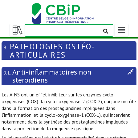
Afficher/m
la
Afficher/masquer
barre
la
PATHOLOGIES OSTÉO-
9.
de
table
ARTICULAIRES
navigation
des
matières
Anti-inflammatoires non
9.1.
stéroïdiens
Les AINS ont un effet inhibiteur sur les enzymes cyclo-
oxygénases (COX): la cyclo-oxygénase-2 (COX-2), qui joue un rôle
dans la formation des prostaglandines impliquées dans
l'inflammation, et la cyclo-oxygénase-1 (COX-1), qui intervient
notamment dans la synthèse des prostaglandines impliquées
dans la protection de la muqueuse gastrique.
Le kétoprofène oral n’est plus commercialisé depuis octobre