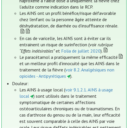
naproxène à faible dose a uniquement la fièvre chez
l’adulte comme indication dans le RCP.
Les AINS ont un profil bénéfice/risque défavorable
chez l’enfant ou la personne âgée atteinte de
déshydratation, de diarrhée ou d’insuffisance rénale.
En cas de varicelle, les AINS sont à éviter car ils
entrainent un risque de surinfection (voir
rubrique
“Effets indésirables”
et
Folia de juillet 2020
).
Le paracétamol a pratiquement la même efficacité
et un meilleur profil d’innocuité que les AINS dans le
traitement de la fièvre (
voir 8.2. Analgésiques non
opioïdes - Antipyrétiques
).
Douleur:
Les AINS à usage local (
voir 9.1.2.1. AINS à usage
local
) sont utilisés dans le traitement
symptomatique de certaines affections
ostéoarticulaires chroniques ou de traumatismes. En
cas d’arthrose du genou ou de la main, leur efficacité
est souvent comparable à celle des AINS par voie
orale. Leur risque d’effets indésirables est nettement