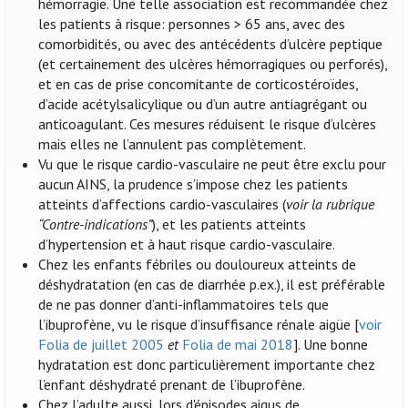
hémorragie. Une telle association est recommandée chez
les patients à risque: personnes > 65 ans, avec des
comorbidités, ou avec des antécédents d’ulcère peptique
(et certainement des ulcères hémorragiques ou perforés),
et en cas de prise concomitante de corticostéroïdes,
d’acide acétylsalicylique ou d’un autre antiagrégant ou
anticoagulant. Ces mesures réduisent le risque d’ulcères
mais elles ne l’annulent pas complètement.
Vu que le risque cardio-vasculaire ne peut être exclu pour
aucun AINS, la prudence s’impose chez les patients
atteints d’affections cardio-vasculaires (
voir la rubrique
“Contre-indications”
), et les patients atteints
d’hypertension et à haut risque cardio-vasculaire.
Chez les enfants fébriles ou douloureux atteints de
déshydratation (en cas de diarrhée p.ex.), il est préférable
de ne pas donner d’anti-inflammatoires tels que
l’ibuprofène, vu le risque d’insuffisance rénale aigüe [
voir
Folia de juillet 2005
et
Folia de mai 2018
]. Une bonne
hydratation est donc particulièrement importante chez
l’enfant déshydraté prenant de l’ibuprofène.
Chez l’adulte aussi, lors d'épisodes aigus de