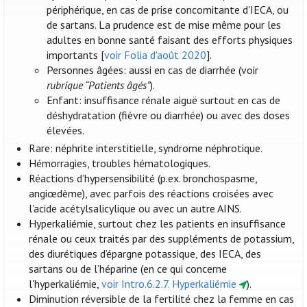
périphérique, en cas de prise concomitante d'IECA, ou
de sartans. La prudence est de mise même pour les
adultes en bonne santé faisant des efforts physiques
importants [
voir Folia d'août 2020
].
Personnes âgées: aussi en cas de diarrhée (voir
rubrique “Patients âgés”
).
Enfant: insuffisance rénale aiguë surtout en cas de
déshydratation (fièvre ou diarrhée) ou avec des doses
élevées.
Rare: néphrite interstitielle, syndrome néphrotique.
Hémorragies, troubles hématologiques.
Réactions d’hypersensibilité (p.ex. bronchospasme,
angiœdème), avec parfois des réactions croisées avec
l’acide acétylsalicylique ou avec un autre AINS.
Hyperkaliémie, surtout chez les patients en insuffisance
rénale ou ceux traités par des suppléments de potassium,
des diurétiques d’épargne potassique, des IECA, des
sartans ou de l’héparine (en ce qui concerne
l'hyperkaliémie,
voir Intro.6.2.7. Hyperkaliémie
).
Diminution réversible de la fertilité chez la femme en cas