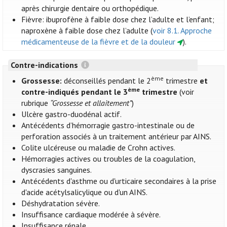
après chirurgie dentaire ou orthopédique.
Fièvre: ibuprofène à faible dose chez l’adulte et l’enfant;
naproxène à faible dose chez l’adulte (
voir 8.1. Approche
médicamenteuse de la fièvre et de la douleur
).
Contre-indications
ème
Grossesse:
déconseillés pendant le 2
trimestre
et
ème
contre-indiqués pendant le 3
trimestre
(voir
rubrique
“Grossesse et allaitement”
)
Ulcère gastro-duodénal actif.
Antécédents d’hémorragie gastro-intestinale ou de
perforation associés à un traitement antérieur par AINS.
Colite ulcéreuse ou maladie de Crohn actives.
Hémorragies actives ou troubles de la coagulation,
dyscrasies sanguines.
Antécédents d'asthme ou d'urticaire secondaires à la prise
d'acide acétylsalicylique ou d'un AINS.
Déshydratation sévère.
Insuffisance cardiaque modérée à sévère.
Insuffisance rénale.