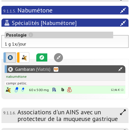
Nabumétone
9.1.1.5.
Spécialités [Nabumétone]
Posologie
1 g 1x/jour
Gambaran
(Viatris)
nabumétone
compr. pellic.
60 x
500
mg
12,46 €
Associations d'un AINS avec un
9.1.1.6.
protecteur de la muqueuse gastrique