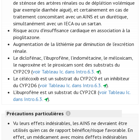
de sténose des artères rénales ou de déplétion volémique
(par exemple diarrhée aiguë), et certainement en cas de
traitement concomitant avec un AINS et un diurétique,
simultanément avec un IECA ou un sartan.
Risque accru d'insuffisance cardiaque en association à la
pioglitazone.
Augmentation de la lithiémie par diminution de l’excrétion
rénale.
Le diclofénac, l'ibuprofène, l’indométacine, le méloxicam,
le naproxène et le piroxicam sont des substrats du
CYP2C9 (
voir Tableau Ic. dans Intro.6.3.
).
Le célécoxib est un substrat du CYP2C9 et un inhibiteur
du CYP2D6 (
voir Tableau Ic. dans Intro.6.3.
).
L’ibuprofène est un substrat du CYP2C8 (
voir Tableau Ic.
dans Intro.6.3.
).
Précautions particulières
Vu leurs effets indésirables, les AINS ne devraient être
utilisés qu’en cas de rapport bénéfice/risque favorable. En
effet, un médicament avec moins d’effets indésirables