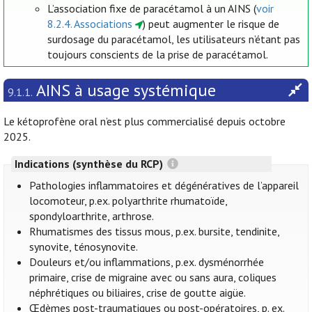
L’association fixe de paracétamol à un AINS (
voir
8.2.4. Associations
) peut augmenter le risque de
surdosage du paracétamol, les utilisateurs n’étant pas
toujours conscients de la prise de paracétamol.
AINS à usage systémique
9.1.1.
Le kétoprofène oral n’est plus commercialisé depuis octobre
2025.
Indications (synthèse du RCP)
Pathologies inflammatoires et dégénératives de l’appareil
locomoteur, p.ex. polyarthrite rhumatoïde,
spondyloarthrite, arthrose.
Rhumatismes des tissus mous, p.ex. bursite, tendinite,
synovite, ténosynovite.
Douleurs et/ou inflammations, p.ex. dysménorrhée
primaire, crise de migraine avec ou sans aura, coliques
néphrétiques ou biliaires, crise de goutte aigüe.
Œdèmes post-traumatiques ou post-opératoires, p. ex.