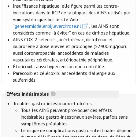
Insuffisance hépatique: elle figure parmi les contre-
indications dans le RCP de la plupart des AINS utilisés par
voie systémique. Sur le site Web
“
geneesmiddelenbijlevercirrose.nl
”, les AINS sont
considérés comme “à éviter” en cas de cirrhose hépatique.
AINS COX-2 sélectifs, acéclofénac, diclofénac et
ibuprofène à dose élevée et prolongée (≥2400mg/jour):
aussi coronaropathie, antécédents de maladies
vasculaires cérébrales, artériopathie périphérique.
Étoricoxib: aussi hypertension non contrôlée.
Parécoxib et célécoxib: antécédents d’allergie aux
sulfamidés.
Effets indésirables
Troubles gastro-intestinaux et ulcères.
Tous les AINS peuvent provoquer des effets
indésirables gastro-intestinaux sévères, parfois sans
symptômes préalables.
Le risque de complications gastro-intestinales dépend