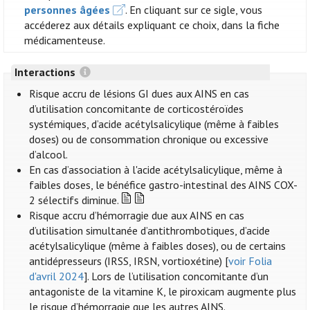
personnes âgées
. En cliquant sur ce sigle, vous
accéderez aux détails expliquant ce choix, dans la fiche
médicamenteuse.
Interactions
Risque accru de lésions GI dues aux AINS en cas
d’utilisation concomitante de corticostéroïdes
systémiques, d’acide acétylsalicylique (même à faibles
doses) ou de consommation chronique ou excessive
d’alcool.
En cas d’association à l'acide acétylsalicylique, même à
faibles doses, le bénéfice gastro-intestinal des AINS COX-
2 sélectifs diminue.
Risque accru d’hémorragie due aux AINS en cas
d’utilisation simultanée d’antithrombotiques, d’acide
acétylsalicylique (même à faibles doses), ou de certains
antidépresseurs (IRSS, IRSN, vortioxétine) [
voir Folia
d'avril 2024
]. Lors de l’utilisation concomitante d’un
antagoniste de la vitamine K, le piroxicam augmente plus
le risque d’hémorragie que les autres AINS.