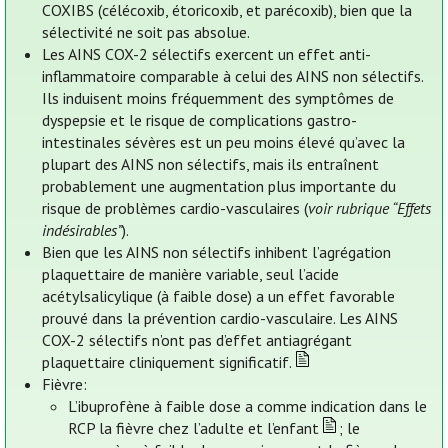
COXIBS (célécoxib, étoricoxib, et parécoxib), bien que la
sélectivité ne soit pas absolue.
Les AINS COX-2 sélectifs exercent un effet anti-
inflammatoire comparable à celui des AINS non sélectifs.
Ils induisent moins fréquemment des symptômes de
dyspepsie et le risque de complications gastro-
intestinales sévères est un peu moins élevé qu’avec la
plupart des AINS non sélectifs, mais ils entraînent
probablement une augmentation plus importante du
risque de problèmes cardio-vasculaires (
voir rubrique “Effets
indésirables”
).
Bien que les AINS non sélectifs inhibent l’agrégation
plaquettaire de manière variable, seul l’acide
acétylsalicylique (à faible dose) a un effet favorable
prouvé dans la prévention cardio-vasculaire. Les AINS
COX-2 sélectifs n’ont pas d’effet antiagrégant
plaquettaire cliniquement significatif.
Fièvre:
L’ibuprofène à faible dose a comme indication dans le
RCP la fièvre chez l’adulte et l’enfant
; le