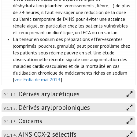
déshydratation (diarrhée, vomissements, fièvre,...) de plus
de 24 heures, il faut envisager une réduction de la dose
ou l’arrêt temporaire de l’AINS pour éviter une atteinte
rénale aiguë, en particulier chez les patients vulnérables
et ceux prenant un diurétique, un IECA ou un sartan.
La teneur en sodium des préparations effervescentes
(comprimés, poudres, granulés) peut poser problème chez
les patients sous régime pauvre en sel. Une étude
observationnelle récente signale une augmentation des
maladies cardiovasculaires et de la mortalité en cas
d'utilisation chronique de médicaments riches en sodium
[
voir Folia de mai 2023
].
Dérivés arylacétiques
9.1.1.1.
Dérivés arylpropioniques
9.1.1.2.
Oxicams
9.1.1.3.
AINS COX-2 sélectifs
9.1.1.4.