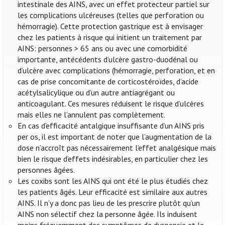
intestinale des AINS, avec un effet protecteur partiel sur
les complications ulcéreuses (telles que perforation ou
hémorragie). Cette protection gastrique est à envisager
chez les patients à risque qui initient un traitement par
AINS: personnes > 65 ans ou avec une comorbidité
importante, antécédents d’ulcère gastro-duodénal ou
d’ulcère avec complications (hémorragie, perforation, et en
cas de prise concomitante de corticostéroïdes, d’acide
acétylsalicylique ou d’un autre antiagrégant ou
anticoagulant. Ces mesures réduisent le risque d’ulcères
mais elles ne l’annulent pas complètement.
En cas d’efficacité antalgique insuffisante d’un AINS pris
per os, il est important de noter que l’augmentation de la
dose n’accroît pas nécessairement l’effet analgésique mais
bien le risque d’effets indésirables, en particulier chez les
personnes âgées.
Les coxibs sont les AINS qui ont été le plus étudiés chez
les patients âgés. Leur efficacité est similaire aux autres
AINS. Il n’y a donc pas lieu de les prescrire plutôt qu’un
AINS non sélectif chez la personne âgée. Ils induisent