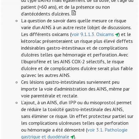
du type d’AINS mais également de sa dose, de l’âge du
patient (>60 ans), et de la présence ou non
d’antécédents d’ulcères.
La question de savoir dans quelle mesure ce risque
varie d’un AINS à un autre reste l’objet de discussions.
Les différents oxicams (
voir 9.1.1.3. Oxicams
) et le
kétorolac présenteraient un risque plus élevé d’effets
indésirables gastro-intestinaux et de complications
d’ulcères telles que hémorragie et perforation. Avec
l'ibuprofène et les AINS COX-2 sélectifs, le risque
d'ulcère et de complications d’ulcère serait plus faible
qu'avec les autres AINS.
Ces lésions gastro-intestinales surviennent peu
importe la voie d’administration des AINS, même par
voie parentérale et rectale.
L’ajout, à un AINS, d’un IPP ou du misoprostol permet
de réduire la toxicité gastro-intestinale des AINS,
sans éliminer ce risque. Un effet protecteur partiel sur
les complications ulcéreuses telles que perforation
ou hémorragie a été démontré (
voir 3.1. Pathologie
gastrique et duodénale
).