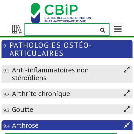
Afficher/m
la
Afficher/masquer
barre
la
PATHOLOGIES OSTÉO-
9.
de
table
ARTICULAIRES
navigation
des
matières
Anti-inflammatoires non
9.1.
stéroïdiens
Arthrite chronique
9.2.
Goutte
9.3.
Arthrose
9.4.