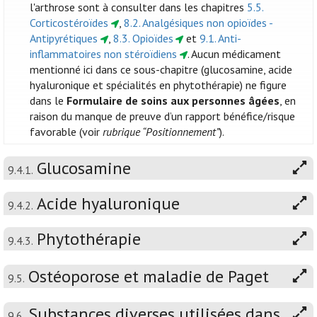
l'arthrose sont à consulter dans les chapitres
5.5.
Corticostéroïdes
,
8.2. Analgésiques non opioïdes -
Antipyrétiques
,
8.3. Opioïdes
et
9.1. Anti-
inflammatoires non stéroïdiens
. Aucun médicament
mentionné ici dans ce sous-chapitre (glucosamine, acide
hyaluronique et spécialités en phytothérapie) ne figure
dans le
Formulaire de soins aux personnes âgées
, en
raison du manque de preuve d’un rapport bénéfice/risque
favorable (voir
rubrique “Positionnement”
).
Glucosamine
9.4.1.
Acide hyaluronique
9.4.2.
Phytothérapie
9.4.3.
Ostéoporose et maladie de Paget
9.5.
Substances diverses utilisées dans
9.6.