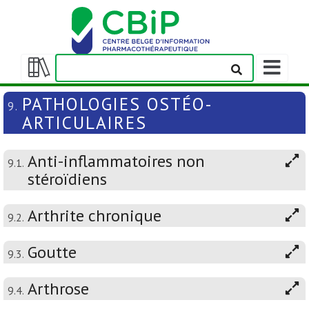
Afficher/m
la
Afficher/masquer
barre
la
PATHOLOGIES OSTÉO-
9.
de
table
ARTICULAIRES
navigation
des
matières
Anti-inflammatoires non
9.1.
stéroïdiens
Arthrite chronique
9.2.
Goutte
9.3.
Arthrose
9.4.