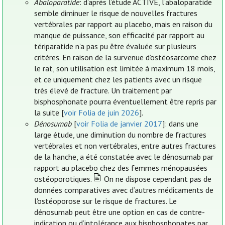
Abaloparatide
: d’après l’étude ACTIVE, l’abaloparatide
semble diminuer le risque de nouvelles fractures
vertébrales par rapport au placebo, mais en raison du
manque de puissance, son efficacité par rapport au
tériparatide n’a pas pu être évaluée sur plusieurs
critères. En raison de la survenue d’ostéosarcome chez
le rat, son utilisation est limitée à maximum 18 mois,
et ce uniquement chez les patients avec un risque
très élevé de fracture. Un traitement par
bisphosphonate pourra éventuellement être repris par
la suite [
voir Folia de juin 2026
].
Dénosumab
[
voir Folia de janvier 2017
]: dans une
large étude, une diminution du nombre de fractures
vertébrales et non vertébrales, entre autres fractures
de la hanche, a été constatée avec le dénosumab par
rapport au placebo chez des femmes ménopausées
ostéoporotiques.
On ne dispose cependant pas de
données comparatives avec d’autres médicaments de
l'ostéoporose sur le risque de fractures. Le
dénosumab peut être une option en cas de contre-
indication ou d’intolérance aux bisphosphonates par