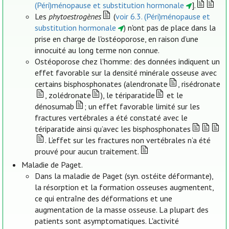
(Péri)ménopause et substitution hormonale
].
Les
phytoestrogènes
(
voir 6.3. (Péri)ménopause et
substitution hormonale
) n'ont pas de place dans la
prise en charge de l'ostéoporose, en raison d’une
innocuité au long terme non connue.
Ostéoporose chez l'homme: des données indiquent un
effet favorable sur la densité minérale osseuse avec
certains bisphosphonates (alendronate
, risédronate
, zolédronate
), le tériparatide
et le
dénosumab
; un effet favorable limité sur les
fractures vertébrales a été constaté avec le
tériparatide ainsi qu’avec les bisphosphonates
. L’effet sur les fractures non vertébrales n’a été
prouvé pour aucun traitement.
Maladie de Paget.
Dans la maladie de Paget (syn. ostéite déformante),
la résorption et la formation osseuses augmentent,
ce qui entraîne des déformations et une
augmentation de la masse osseuse. La plupart des
patients sont asymptomatiques. L'activité