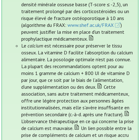
densité minérale osseuse basse (T-score ≤ -2,5), un
traitement prolongé par des corticostéroïdes ou un
risque élevé de fracture ostéoporotique à 10 ans
(algorithme du FRAX:
www.shef.ac.uk/FRAX
)
peuvent justifier la mise en place d'un traitement
prophylactique médicamenteux.
Le
calcium
est nécessaire pour préserver le tissu
osseux. La vitamine D facilite l’absorption du calcium
alimentaire. La posologie optimale n’est pas connue.
La plupart des recommandations optent pour au
moins 1 gramme de calcium + 800 UI de vitamine D
par jour, que ce soit par le biais de l’alimentation,
d’une supplémentation ou des deux.
Cette
association, sans autre traitement médicamenteux,
offre une légère protection aux personnes âgées
institutionnalisées, mais elle s'avère insuffisante en
prévention secondaire (c.-à-d. après une fracture).
L'observance thérapeutique en ce qui concerne la prise
de calcium est mauvaise.
Un lien possible entre la
prise de compléments de calcium et un risque accru