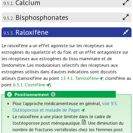
Calcium
9.5.1.
Bisphosphonates
9.5.2.
Raloxifène
9.5.3.
Le raloxifène a un effet agoniste sur les récepteurs aux
estrogènes du squelette et du foie, et un effet antagoniste sur
les récepteurs aux estrogènes du tissu mammaire et de
l'endomètre. Les modulateurs sélectifs des récepteurs aux
estrogènes utilisés dans d’autres indications sont discutés
ailleurs (tamoxifène au point
13.4.1. Tamoxifène
; clomifène au
point
6.5.1. Clomifène
).
Positionnement
Pour l’approche médicamenteuse en général,
voir 9.5.
Ostéoporose et maladie de Paget
.
Le raloxifène a une place limitée dans le cadre de
l'ostéoporose post ménopausique.
Une diminution du
nombre de fractures vertébrales chez les femmes post