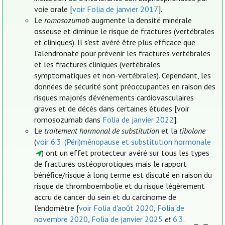
voie orale [
voir Folia de janvier 2017
].
Le
romosozumab
augmente la densité minérale
osseuse et diminue le risque de fractures (vertébrales
et cliniques). Il s’est avéré être plus efficace que
l’alendronate pour prévenir les fractures vertébrales
et les fractures cliniques (vertébrales
symptomatiques et non-vertébrales). Cependant, les
données de sécurité sont préoccupantes en raison des
risques majorés d’événements cardiovasculaires
graves et de décès dans certaines études [voir
romosozumab dans
Folia de janvier 2022
].
Le
traitement hormonal de substitution
et la
tibolone
(
voir 6.3. (Péri)ménopause et substitution hormonale
) ont un effet protecteur avéré sur tous les types
de fractures ostéoporotiques mais le rapport
bénéfice/risque à long terme est discuté en raison du
risque de thromboembolie et du risque légèrement
accru de cancer du sein et du carcinome de
l’endomètre [
voir Folia d'août 2020
,
Folia de
novembre 2020
,
Folia de janvier 2025
et
6.3.