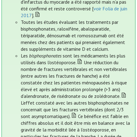
d'infarctus du myocarde a été rapporté mais n’a pas
été confirmé et reste controversé [
voir Folia de juin
2017
].
Toutes les études évaluant les traitements par
bisphosphonates, raloxifène, abaloparatide,
tériparatide, dénosumab et romosozumab ont été
menées chez des patients qui prenaient également
des suppléments de vitamine D et calcium.
Les
bisphosphonates
sont les médicaments les plus
utilisés dans l'ostéoporose.
Une réduction du
nombre de fractures vertébrales et non vertébrales
(entre autres les fractures de hanche) a été
constatée chez les patientes ménopausées à risque
élevé et après administration prolongée (>3 ans)
d’alendronate, de risédronate ou de zolédronate.
L’effet constaté avec les autres bisphosphonates ne
concernait que les fractures vertébrales (dont 2/3
sont asymptomatiques).
Ce bénéfice est faible en
chiffres absolus et il doit être mis en balance avec la
gravité de la morbidité liée à l’ostéoporose, en
particulier les fractures de la hanche. La durée de