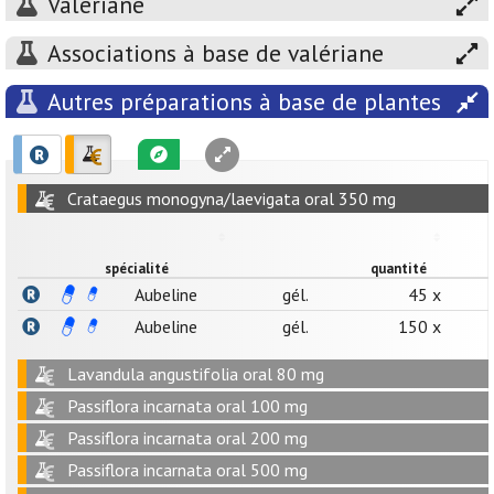
Valériane
Associations à base de valériane
Autres préparations à base de plantes
Crataegus monogyna/laevigata oral 350 mg
spécialité
quantité
Aubeline
gél.
45 x
Aubeline
gél.
150 x
Lavandula angustifolia oral 80 mg
Passiflora incarnata oral 100 mg
Passiflora incarnata oral 200 mg
Passiflora incarnata oral 500 mg