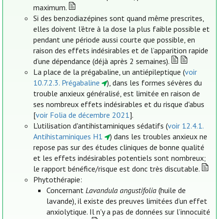
maximum.
Si des benzodiazépines sont quand même prescrites,
elles doivent l’être à la dose la plus faible possible et
pendant une période aussi courte que possible, en
raison des effets indésirables et de l’apparition rapide
d’une dépendance (déjà après 2 semaines).
La place de la prégabaline, un antiépileptique (
voir
10.7.2.3. Prégabaline
), dans les formes sévères du
trouble anxieux généralisé, est limitée en raison de
ses nombreux effets indésirables et du risque d'abus
[
voir Folia de décembre 2021
].
L'utilisation d'antihistaminiques sédatifs (
voir 12.4.1.
Antihistaminiques H1
) dans les troubles anxieux ne
repose pas sur des études cliniques de bonne qualité
et les effets indésirables potentiels sont nombreux;
le rapport bénéfice/risque est donc très discutable.
Phytothérapie:
Concernant
Lavandula angustifolia
(huile de
lavande), il existe des preuves limitées d’un effet
anxiolytique. Il n'y a pas de données sur l’innocuité