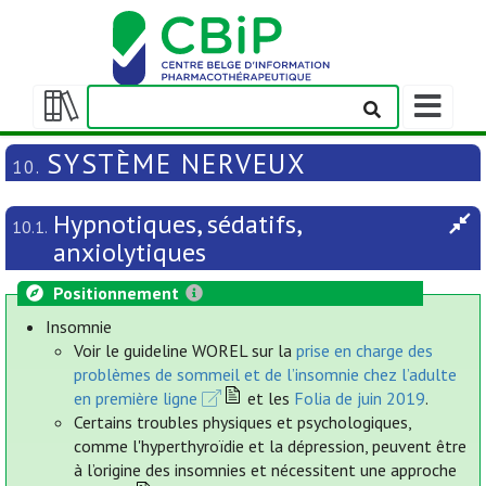
Afficher/m
la
Afficher/masquer
barre
la
SYSTÈME NERVEUX
10.
de
table
navigation
des
Hypnotiques, sédatifs,
matières
10.1.
anxiolytiques
Positionnement
Insomnie
Voir le guideline WOREL sur la
prise en charge des
problèmes de sommeil et de l’insomnie chez l’adulte
en première ligne
et les
Folia de juin 2019
.
Certains troubles physiques et psychologiques,
comme l'hyperthyroïdie et la dépression, peuvent être
à l’origine des insomnies et nécessitent une approche