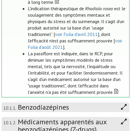
à long terme.
L'indication thérapeutique de
Rhodiola rosea
est le
soulagement des symptômes mentaux et
physiques du stress et du surmenage. Il s’agit d’un
produit autorisé sur la base d’un “usage
traditionnel” [
voir Folia d'avril 2011
], dont
l'efficacité n'est pas suffisamment prouvée [
voir
Folia d'août 2021
].
La passiflore est indiquée, dans le RCP, pour
diminuer les symptômes modérés de stress
mental, tels que la nervosité, l'inquiétude ou
l'irritabilité, et pour faciliter l'endormissement. Il
s'agit d'un médicament autorisé sur la base d'un
"usage traditionnel", dont l'efficacité dans
l'anxiété n'a pas été suffisamment prouvée.
Benzodiazépines
10.1.1.
Médicaments apparentés aux
10.1.2.
benzodiazépines (Z-drugs)