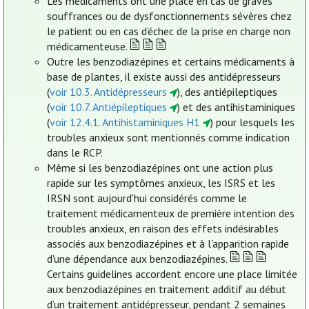
Les médicaments ont une place en cas de graves
souffrances ou de dysfonctionnements sévères chez
le patient ou en cas d’échec de la prise en charge non
médicamenteuse.
Outre les benzodiazépines et certains médicaments à
base de plantes, il existe aussi des antidépresseurs
(
voir 10.3. Antidépresseurs
), des antiépileptiques
(
voir 10.7. Antiépileptiques
) et des antihistaminiques
(
voir 12.4.1. Antihistaminiques H1
) pour lesquels les
troubles anxieux sont mentionnés comme indication
dans le RCP.
Même si les benzodiazépines ont une action plus
rapide sur les symptômes anxieux, les ISRS et les
IRSN sont aujourd'hui considérés comme le
traitement médicamenteux de première intention des
troubles anxieux, en raison des effets indésirables
associés aux benzodiazépines et à l'apparition rapide
d'une dépendance aux benzodiazépines.
Certains guidelines accordent encore une place limitée
aux benzodiazépines en traitement additif au début
d’un traitement antidépresseur, pendant 2 semaines