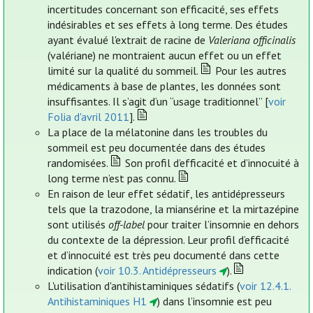
incertitudes concernant son efficacité, ses effets
indésirables et ses effets à long terme. Des études
ayant évalué l'extrait de racine de
Valeriana officinalis
(valériane) ne montraient aucun effet ou un effet
limité sur la qualité du sommeil.
Pour les autres
médicaments à base de plantes, les données sont
insuffisantes. Il s’agit d’un “usage traditionnel” [
voir
Folia d'avril 2011
].
La place de la mélatonine dans les troubles du
sommeil est peu documentée dans des études
randomisées.
Son profil d’efficacité et d’innocuité à
long terme n’est pas connu.
En raison de leur effet sédatif, les antidépresseurs
tels que la trazodone, la miansérine et la mirtazépine
sont utilisés
off-label
pour traiter l’insomnie en dehors
du contexte de la dépression. Leur profil d’efficacité
et d’innocuité est très peu documenté dans cette
indication (
voir 10.3. Antidépresseurs
).
L'utilisation d'antihistaminiques sédatifs (
voir 12.4.1.
Antihistaminiques H1
) dans l’insomnie est peu