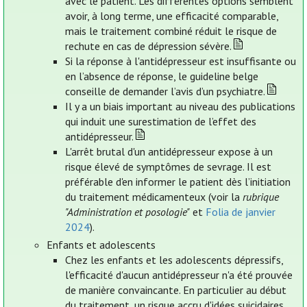
avec le patient. Les différentes options semblent
avoir, à long terme, une efficacité comparable,
mais le traitement combiné réduit le risque de
rechute en cas de dépression sévère.
Si la réponse à l'antidépresseur est insuffisante ou
en l’absence de réponse, le guideline belge
conseille de demander l’avis d’un psychiatre.
Il y a un biais important au niveau des publications
qui induit une surestimation de l’effet des
antidépresseur.
L'arrêt brutal d'un antidépresseur expose à un
risque élevé de symptômes de sevrage. Il est
préférable d'en informer le patient dès l’initiation
du traitement médicamenteux (voir la
rubrique
"Administration et posologie"
et
Folia de janvier
2024
).
Enfants et adolescents
Chez les enfants et les adolescents dépressifs,
l'efficacité d'aucun antidépresseur n'a été prouvée
de manière convaincante. En particulier au début
du traitement, un risque accru d'idées suicidaires