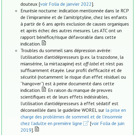
douteux [
voir Folia de janvier 2022
].
Enurésie nocturne: indication mentionnée dans le RCP
de l'imipramine et de l'amitriptyline, chez les enfants
à partir de 6 ans après exclusion de causes organiques
et après échec des autres mesures. Les ATC ont un
rapport bénéfice/risque défavorable dans cette
indication.
Troubles du sommeil sans dépression avérée:
l'utilisation d'antidépresseurs (p.ex. la trazodone, la
miansérine, la mirtazapine) est
off-label
et n'est pas
suffisamment étayée. Leur profil d’efficacité et de
sécurité (notamment le risque d’un effet résiduel ou
“hangover”) est à peine documenté dans cette
indication.
En raison du manque de preuves
scientifiques et de leurs effets indésirables,
l’utilisation d’antidépresseurs à effet sédatif est
déconseillée dans le guideline WOREL sur
la prise en
charge des problèmes de sommeil et de l’insomnie
chez l’adulte en première ligne
[
voir Folia de juin
2019
].