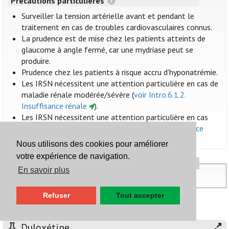
Précautions particulières
Surveiller la tension artérielle avant et pendant le
traitement en cas de troubles cardiovasculaires connus.
La prudence est de mise chez les patients atteints de
glaucome à angle fermé, car une mydriase peut se
produire.
Prudence chez les patients à risque accru d'hyponatrémie.
Les IRSN nécessitent une attention particulière en cas de
maladie rénale modérée/sévère (
voir Intro.6.1.2.
Insuffisance rénale
).
Les IRSN nécessitent une attention particulière en cas
d’insuffisance hépatique (
voir Intro.6.1.3. Insuffisance
hépatique
).
Nous utilisons des cookies pour améliorer
votre expérience de navigation.
Administration et posologie
En savoir plus
Voir 10.3. Antidépresseurs
Refuser
Tout accepter
développer tous les sous-titres
Duloxétine