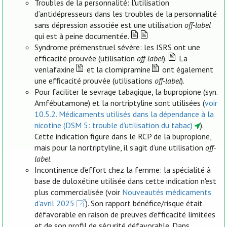
Troubles de la personnalité: l'utilisation
d’antidépresseurs dans les troubles de la personnalité
sans dépression associée est une utilisation
off-label
qui est à peine documentée.
Syndrome prémenstruel sévère: les ISRS ont une
efficacité prouvée (utilisation
off-label
).
La
venlafaxine
et la clomipramine
ont également
une efficacité prouvée (utilisations
off-label
).
Pour faciliter le sevrage tabagique, la bupropione (syn.
Amfébutamone) et la nortriptyline sont utilisées (
voir
10.5.2. Médicaments utilisés dans la dépendance à la
nicotine (DSM 5: trouble d’utilisation du tabac)
).
Cette indication figure dans le RCP de la bupropione,
mais pour la nortriptyline, il s’agit d’une utilisation
off-
label
.
Incontinence d'effort chez la femme: la spécialité à
base de duloxétine utilisée dans cette indication n'est
plus commercialisée (voir
Nouveautés médicaments
d’avril 2025
). Son rapport bénéfice/risque était
défavorable en raison de preuves d’efficacité limitées
et de son profil de sécurité défavorable. Dans