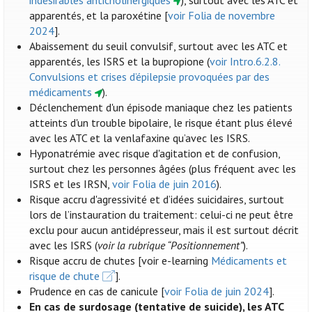
indésirables anticholinergiques
), surtout avec les ATC et
apparentés, et la paroxétine [
voir Folia de novembre
2024
].
Abaissement du seuil convulsif, surtout avec les ATC et
apparentés, les ISRS et la bupropione (
voir Intro.6.2.8.
Convulsions et crises d’épilepsie provoquées par des
médicaments
).
Déclenchement d'un épisode maniaque chez les patients
atteints d'un trouble bipolaire, le risque étant plus élevé
avec les ATC et la venlafaxine qu’avec les ISRS.
Hyponatrémie avec risque d'agitation et de confusion,
surtout chez les personnes âgées (plus fréquent avec les
ISRS et les IRSN,
voir Folia de juin 2016
).
Risque accru d'agressivité et d’idées suicidaires, surtout
lors de l’instauration du traitement: celui-ci ne peut être
exclu pour aucun antidépresseur, mais il est surtout décrit
avec les ISRS (
voir la rubrique “Positionnement”
).
Risque accru de chutes [voir e-learning
Médicaments et
risque de chute
].
Prudence en cas de canicule [
voir Folia de juin 2024
].
En cas de surdosage (tentative de suicide), les ATC