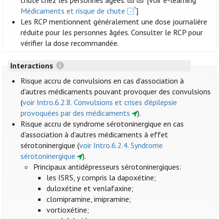
chute chez les personnes âgées.
[voir e-learning
Médicaments et risque de chute
]
Les RCP mentionnent généralement une dose journalière
réduite pour les personnes âgées. Consulter le RCP pour
vérifier la dose recommandée.
Interactions
Risque accru de convulsions en cas d’association à
d'autres médicaments pouvant provoquer des convulsions
(
voir Intro.6.2.8. Convulsions et crises d’épilepsie
provoquées par des médicaments
).
Risque accru de syndrome sérotoninergique en cas
d'association à d'autres médicaments à effet
sérotoninergique (
voir Intro.6.2.4. Syndrome
sérotoninergique
).
Principaux antidépresseurs sérotoninergiques:
les ISRS, y compris la dapoxétine;
duloxétine et venlafaxine;
clomipramine, imipramine;
vortioxétine;