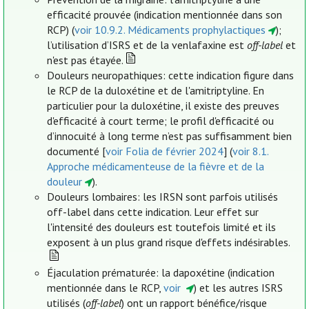
efficacité prouvée (indication mentionnée dans son
RCP) (
voir 10.9.2. Médicaments prophylactiques
);
l’utilisation d’ISRS et de la venlafaxine est
off-label
et
n'est pas étayée.
Douleurs neuropathiques: cette indication figure dans
le RCP de la duloxétine et de l'amitriptyline. En
particulier pour la duloxétine, il existe des preuves
d'efficacité à court terme; le profil d'efficacité ou
d’innocuité à long terme n’est pas suffisamment bien
documenté [
voir Folia de février 2024
] (
voir 8.1.
Approche médicamenteuse de la fièvre et de la
douleur
).
Douleurs lombaires: les IRSN sont parfois utilisés
off-label dans cette indication. Leur effet sur
l'intensité des douleurs est toutefois limité et ils
exposent à un plus grand risque d'effets indésirables.
Éjaculation prématurée: la dapoxétine (indication
mentionnée dans le RCP,
voir
) et les autres ISRS
utilisés (
off-label
) ont un rapport bénéfice/risque