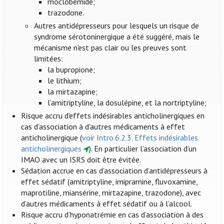
moclobémide;
trazodone.
Autres antidépresseurs pour lesquels un risque de
syndrome sérotoninergique a été suggéré, mais le
mécanisme n'est pas clair ou les preuves sont
limitées:
la bupropione;
le lithium;
la mirtazapine;
l’amitriptyline, la dosulépine, et la nortriptyline;
Risque accru d'effets indésirables anticholinergiques en
cas d'association à d'autres médicaments à effet
anticholinergique (
voir Intro.6.2.3. Effets indésirables
anticholinergiques
). En particulier l’association d’un
IMAO avec un ISRS doit être évitée.
Sédation accrue en cas d’association d’antidépresseurs à
effet sédatif (amitriptyline, imipramine, fluvoxamine,
maprotiline, miansérine, mirtazapine, trazodone), avec
d’autres médicaments à effet sédatif ou à l’alcool.
Risque accru d’hyponatrémie en cas d’association à des