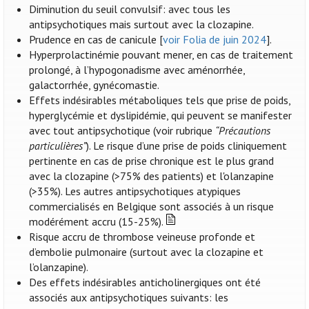
Diminution du seuil convulsif: avec tous les
antipsychotiques mais surtout avec la clozapine.
Prudence en cas de canicule [
voir Folia de juin 2024
].
Hyperprolactinémie pouvant mener, en cas de traitement
prolongé, à l’hypogonadisme avec aménorrhée,
galactorrhée, gynécomastie.
Effets indésirables métaboliques tels que prise de poids,
hyperglycémie et dyslipidémie, qui peuvent se manifester
avec tout antipsychotique (voir rubrique
“Précautions
particulières”
). Le risque d’une prise de poids cliniquement
pertinente en cas de prise chronique est le plus grand
avec la clozapine (>75% des patients) et l'olanzapine
(>35%). Les autres antipsychotiques atypiques
commercialisés en Belgique sont associés à un risque
modérément accru (15-25%).
Risque accru de thrombose veineuse profonde et
d’embolie pulmonaire (surtout avec la clozapine et
l’olanzapine).
Des effets indésirables anticholinergiques ont été
associés aux antipsychotiques suivants: les