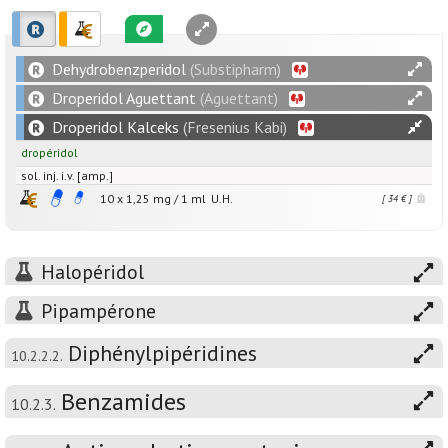
Dehydrobenzperidol
(Substipharm)
Droperidol Aguettant
(Aguettant)
Droperidol Kalceks
(Fresenius Kabi)
dropéridol
sol. inj. i.v. [amp.]
10 x
1,25
mg
/
1
ml
U.H.
[ 34 € ]
Halopéridol
Pipampérone
Diphénylpipéridines
10.2.2.2.
Benzamides
10.2.3.