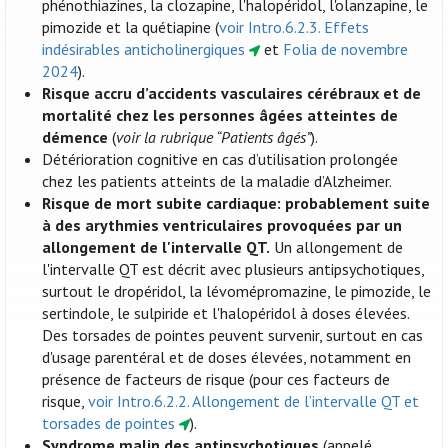
phénothiazines, la clozapine, l'halopéridol, l'olanzapine, le
pimozide et la quétiapine (
voir Intro.6.2.3. Effets
indésirables anticholinergiques
et
Folia de novembre
2024
).
Risque accru d’accidents vasculaires cérébraux et de
mortalité chez les personnes âgées atteintes de
démence
(
voir la rubrique “Patients âgés”
).
Détérioration cognitive en cas d’utilisation prolongée
chez les patients atteints de la maladie d’Alzheimer.
Risque de mort subite cardiaque: probablement suite
à des arythmies ventriculaires provoquées par un
allongement de l'intervalle QT.
Un allongement de
l'intervalle QT est décrit avec plusieurs antipsychotiques,
surtout le dropéridol, la lévomépromazine, le pimozide, le
sertindole, le sulpiride et l'halopéridol à doses élevées.
Des torsades de pointes peuvent survenir, surtout en cas
d'usage parentéral et de doses élevées, notamment en
présence de facteurs de risque (pour ces facteurs de
risque,
voir Intro.6.2.2. Allongement de l’intervalle QT et
torsades de pointes
).
Syndrome malin des antipsychotiques
(appelé