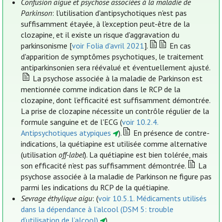
Confusion aiguë et psychose associées à la maladie de
Parkinson
: l'utilisation d'antipsychotiques n'est pas
suffisamment étayée, à l'exception peut-être de la
clozapine, et il existe un risque d'aggravation du
parkinsonisme [
voir Folia d'avril 2021
].
En cas
d'apparition de symptômes psychotiques, le traitement
antiparkinsonien sera réévalué et éventuellement ajusté.
La psychose associée à la maladie de Parkinson est
mentionnée comme indication dans le RCP de la
clozapine, dont l’efficacité est suffisamment démontrée.
La prise de clozapine nécessite un contrôle régulier de la
formule sanguine et de l'ECG (
voir 10.2.4.
Antipsychotiques atypiques
).
En présence de contre-
indications, la quétiapine est utilisée comme alternative
(utilisation
off-label
). La quétiapine est bien tolérée, mais
son efficacité n'est pas suffisamment démontrée.
La
psychose associée à la maladie de Parkinson ne figure pas
parmi les indications du RCP de la quétiapine.
Sevrage éthylique aigu
: (
voir 10.5.1. Médicaments utilisés
dans la dépendance à l’alcool (DSM 5: trouble
d’utilisation de l’alcool)
).