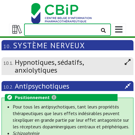
Afficher/m
la
Afficher/masquer
barre
la
SYSTÈME NERVEUX
10.
de
table
navigation
des
Hypnotiques, sédatifs,
matières
10.1.
anxiolytiques
Antipsychotiques
10.2.
Positionnement
Pour tous les antipsychotiques, tant leurs propriétés
thérapeutiques que leurs effets indésirables peuvent
s'expliquer en grande partie par leur effet antagoniste sur
les récepteurs dopaminergiques centraux et périphériques.
Schizophrénie