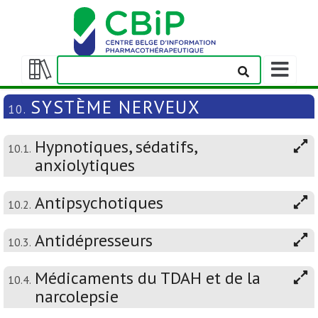
Afficher/m
la
Afficher/masquer
barre
la
SYSTÈME NERVEUX
10.
de
table
navigation
des
Hypnotiques, sédatifs,
matières
10.1.
anxiolytiques
Antipsychotiques
10.2.
Antidépresseurs
10.3.
Médicaments du TDAH et de la
10.4.
narcolepsie