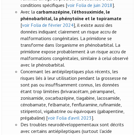
conditions spécifiques [
voir Folia de juin 2018
].
Avec la
carbamazépine, l’éthosuximide, le
phénobarbital, la phénytoïne et le topiramate
[
voir Folia de février 2024
], il existe aussi des
données indiquant clairement un risque accru de
malformations congénitales. La primidone se
transforme dans l'organisme en phénobarbital. La
primidone expose probablement à un risque accru de
malformations congénitales, similaire à celui observé
avec le phénobarbital.
Concernant les antiépileptiques plus récents, les
risques liés à leur utilisation pendant la grossesse ne
sont pas ou insuffisamment connus, les données
étant trop limitées (brivaracétam, pérampanel,
zonisamide, oxcarbazépine, tiagabine, lacosamide,
cénobamate, felbamate, fenfluramine, rufinamide,
stiripentol, vigabatrine ou équivoques (gabapentine,
prégabaline) [
voir Folia d'avril 2023
].
Des troubles neurodéveloppementaux sont décrits
avec certains antiépileptiques (surtout l'acide