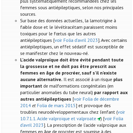
plus systématiquement recommandées chez les
femmes sous antiépileptiques, selon nos principales
sources.
Sur base des données actuelles, la lamotrigine à
faible dose et le lévétiracétam paraissent moins
toxiques pour le fœtus que les autres
antiépileptiques [
voir Folia d'avril 2023
]. Avec certains
antiépileptiques, un effet sédatif est susceptible de
se manifester chez le nouveau-né.
L’acide valproïque doit être évité pendant toute
la grossesse et ne doit pas être prescrit aux
femmes en âge de procréer, sauf s’il n’existe
aucune alternative.
Il est associé à un risque
plus
important
de malformations congénitales (en
particulier anomalies du tube neural)
par rapport aux
autres antiépileptiques
[
voir Folia de décembre
2014
et
Folia de mars 2015
] et provoque des
troubles neurodéveloppementaux chez l’enfant (
voir
10.7.1.1. Acide valproïque et valproate
) [
voir Folia
d'avril 2023
]. La prescription de l'acide valproïque aux
femmes en âge de procréer est soumise à des