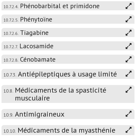
Phénobarbital et primidone
10.7.2.4.
Phénytoïne
10.7.2.5.
Tiagabine
10.7.2.6.
Lacosamide
10.7.2.7.
Cénobamate
10.7.2.8.
Antiépileptiques à usage limité
10.7.3.
Médicaments de la spasticité
10.8.
musculaire
Antimigraineux
10.9.
Médicaments de la myasthénie
10.10.