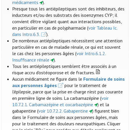
médicaments
).
Presque tous les antiépileptiques sont des inhibiteurs, des
inducteurs et/ou des substrats des isoenzymes CYP; il
convient d'être vigilant quant aux interactions possibles,
en particulier en cas de polypharmacie (
voir Tableau Ic.
dans Intro.6.3.
).
De nombreux antiépileptiques nécessitent une attention
particulière en cas de maladie rénale, ce qui est souvent
le cas chez les personnes âgées (
voir Intro.6.1.2.
Insuffisance rénale
).
Tous les antiépileptiques semblent être associés à un
risque accru d'ostéoporose et de fractures.
Aucun médicament ne figure dans le
Formulaire de soins
aux personnes âgées
pour le traitement de
l'épilepsie, parce que la prise en charge n'est pas courante
en première ligne de soins. La carbamazépine (
voir
10.7.2.1. Carbamazépine et oxcarbazépine
) et la
gabapentine (
voir 10.7.2.2. Gabapentine
) figurent bien
dans le Formulaire de soins aux personnes âgées, mais
pour le traitement des douleurs neuropathiques. Cliquer