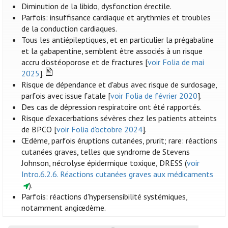
Diminution de la libido, dysfonction érectile.
Parfois: insuffisance cardiaque et arythmies et troubles
de la conduction cardiaques.
Tous les antiépileptiques, et en particulier la prégabaline
et la gabapentine, semblent être associés à un risque
accru d'ostéoporose et de fractures [
voir Folia de mai
2025
].
Risque de dépendance et d'abus avec risque de surdosage,
parfois avec issue fatale [
voir Folia de février 2020
].
Des cas de dépression respiratoire ont été rapportés.
Risque d’exacerbations sévères chez les patients atteints
de BPCO [
voir Folia d'octobre 2024
].
Œdème, parfois éruptions cutanées, prurit; rare: réactions
cutanées graves, telles que syndrome de Stevens
Johnson, nécrolyse épidermique toxique, DRESS (
voir
Intro.6.2.6. Réactions cutanées graves aux médicaments
).
Parfois: réactions d'hypersensibilité systémiques,
notamment angiœdème.