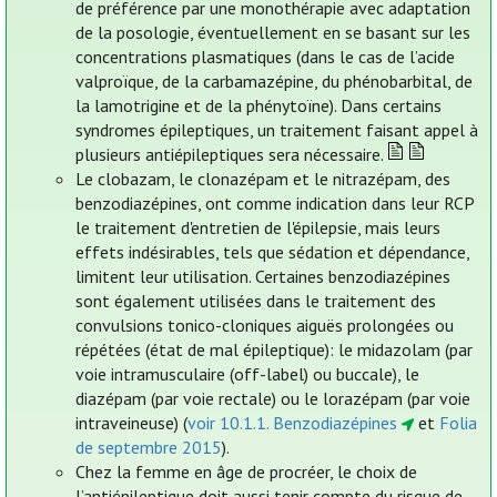
de préférence par une monothérapie avec adaptation
de la posologie, éventuellement en se basant sur les
concentrations plasmatiques (dans le cas de l’acide
valproïque, de la carbamazépine, du phénobarbital, de
la lamotrigine et de la phénytoïne). Dans certains
syndromes épileptiques, un traitement faisant appel à
plusieurs antiépileptiques sera nécessaire.
Le clobazam, le clonazépam et le nitrazépam, des
benzodiazépines, ont comme indication dans leur RCP
le traitement d'entretien de l'épilepsie, mais leurs
effets indésirables, tels que sédation et dépendance,
limitent leur utilisation. Certaines benzodiazépines
sont également utilisées dans le traitement des
convulsions tonico-cloniques aiguës prolongées ou
répétées (état de mal épileptique): le midazolam (par
voie intramusculaire (off-label) ou buccale), le
diazépam (par voie rectale) ou le lorazépam (par voie
intraveineuse) (
voir 10.1.1. Benzodiazépines
et
Folia
de septembre 2015
).
Chez la femme en âge de procréer, le choix de
l’antiépileptique doit aussi tenir compte du risque de