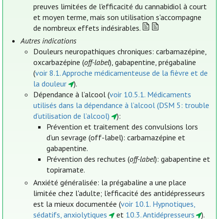
preuves limitées de l'efficacité du cannabidiol à court
et moyen terme, mais son utilisation s'accompagne
de nombreux effets indésirables.
Autres indications
Douleurs neuropathiques chroniques: carbamazépine,
oxcarbazépine (
off-label
), gabapentine, prégabaline
(
voir 8.1. Approche médicamenteuse de la fièvre et de
la douleur
).
Dépendance à l’alcool (
voir 10.5.1. Médicaments
utilisés dans la dépendance à l’alcool (DSM 5: trouble
d’utilisation de l’alcool)
):
Prévention et traitement des convulsions lors
d’un sevrage (off-label): carbamazépine et
gabapentine.
Prévention des rechutes (
off-label
): gabapentine et
topiramate.
Anxiété généralisée: la prégabaline a une place
limitée chez l'adulte; l'efficacité des antidépresseurs
est la mieux documentée (
voir 10.1. Hypnotiques,
sédatifs, anxiolytiques
et
10.3. Antidépresseurs
).