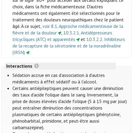
sur le sigle “80+” pour accéder aux détails expliquant ce
choix, dans la fiche médicamenteuse. D'autres
médicaments ont également été sélectionnés pour le
traitement des douleurs neuropathiques chez le patient
âgé. À ce sujet,
voir 8.1. Approche médicamenteuse de la
fièvre et de la douleur
,
10.3.2.1. Antidépresseurs
tricycliques (ATC) et apparentés
et
10.3.2.2. Inhibiteurs
de la recapture de la sérotonine et de la noradrénaline
(IRSN)
.
Interactions
Sédation accrue en cas d’association à d’autres
médicaments à effet sédatif ou à l’alcool.
Certains antiépileptiques peuvent causer une diminution
des taux d’acide folique dans le sang. Inversement, la
prise de doses élevées d’acide folique (5 à 15 mg par jour)
peut entraîner diminution des concentrations
plasmatiques de certains antiépileptiques (phénytoïne,
phénobarbital, primidone, et peut-être aussi
carbamazépine).