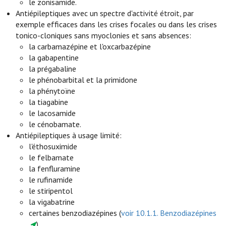
le zonisamide.
Antiépileptiques avec un spectre d'activité étroit, par
exemple efficaces dans les crises focales ou dans les crises
tonico-cloniques sans myoclonies et sans absences:
la carbamazépine et l'oxcarbazépine
la gabapentine
la prégabaline
le phénobarbital et la primidone
la phénytoïne
la tiagabine
le lacosamide
le cénobamate.
Antiépileptiques à usage limité:
l'éthosuximide
le felbamate
la fenfluramine
le rufinamide
le stiripentol
la vigabatrine
certaines benzodiazépines (
voir 10.1.1. Benzodiazépines
).