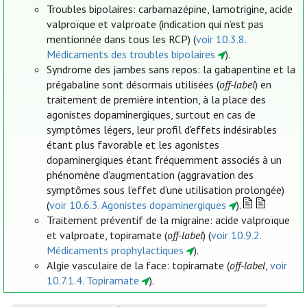
Troubles bipolaires: carbamazépine, lamotrigine, acide
valproïque et valproate (indication qui n’est pas
mentionnée dans tous les RCP) (
voir 10.3.8.
Médicaments des troubles bipolaires
).
Syndrome des jambes sans repos: la gabapentine et la
prégabaline sont désormais utilisées (
off-label
) en
traitement de première intention, à la place des
agonistes dopaminergiques, surtout en cas de
symptômes légers, leur profil d'effets indésirables
étant plus favorable et les agonistes
dopaminergiques étant fréquemment associés à un
phénomène d’augmentation (aggravation des
symptômes sous l’effet d’une utilisation prolongée)
(
voir 10.6.3. Agonistes dopaminergiques
).
Traitement préventif de la migraine: acide valproïque
et valproate, topiramate (
off-label
) (
voir 10.9.2.
Médicaments prophylactiques
).
Algie vasculaire de la face: topiramate (
off-label
,
voir
10.7.1.4. Topiramate
).