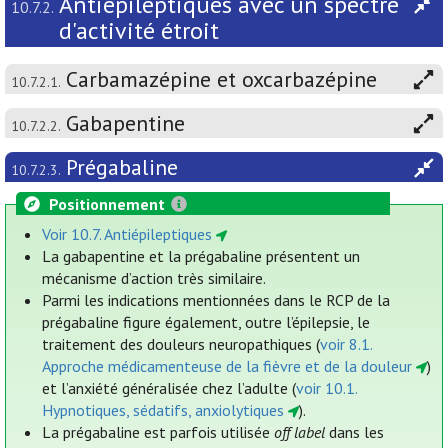
Antiépileptiques avec un spectre
10.7.2.
d'activité étroit
Carbamazépine et oxcarbazépine
10.7.2.1.
Gabapentine
10.7.2.2.
Prégabaline
10.7.2.3.
Positionnement
Voir 10.7. Antiépileptiques
La gabapentine et la prégabaline présentent un
mécanisme d’action très similaire.
Parmi les indications mentionnées dans le RCP de la
prégabaline figure également, outre l’épilepsie, le
traitement des douleurs neuropathiques (
voir 8.1.
Approche médicamenteuse de la fièvre et de la douleur
)
et l’anxiété généralisée chez l’adulte (
voir 10.1.
Hypnotiques, sédatifs, anxiolytiques
).
La prégabaline est parfois utilisée
off label
dans les