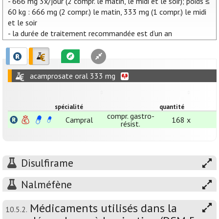
- 666 mg 3x/jour (2 compr. le matin, le midi et le soir); poids ≤
60 kg : 666 mg (2 compr.) le matin, 333 mg (1 compr.) le midi
et le soir
- la durée de traitement recommandée est d’un an
acamprosate oral 333 mg
spécialité
quantité
compr. gastro-
Campral
168 x
résist.
Disulfirame
Nalméfène
Médicaments utilisés dans la
10.5.2.