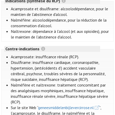
Indications (synthèse du RCP)
Acamprosate et disulfirame: alcoolodépendance, pour le
maintien de l'abstinence d'alcool.
Nalméfène: alcoolodépendance, pour la réduction de la
consommation d'alcool.
Naltrexone: dépendance à l'alcool (et aux opioïdes), pour
le maintien de l'abstinence d'alcool.
Contre-indications
Acamprosate: insufficance rénale (RCP).
Disulfirame: insuffisance cardiaque, coronaropathie,
hypertension, (antécédents d’) accident vasculaire
cérébral, psychose, troubles sévères de la personnalité,
risque suicidaire, insuffisance hépatique (RCP).
Nalméfène et naltrexone: traitement concomitant par
des analgésiques morphiniques, insuffisance hépatique,
insuffisance rénale sévère, insuffisance hépatique sévère
(RCP).
Sur le site Web “
geneesmiddelenbijlevercirrose.nl
”,
l’acamprosate, le disulfirame, le nalméfène et la