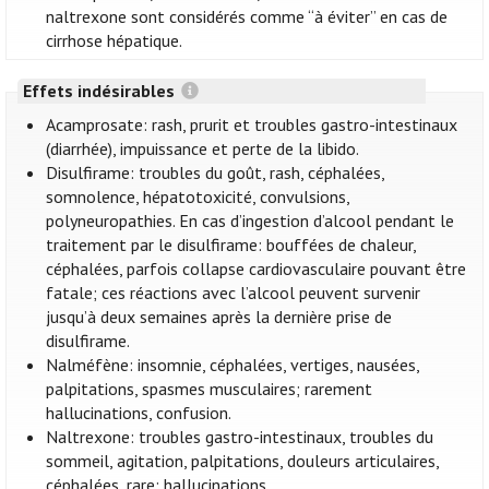
naltrexone sont considérés comme “à éviter” en cas de
cirrhose hépatique.
Effets indésirables
Acamprosate: rash, prurit et troubles gastro-intestinaux
(diarrhée), impuissance et perte de la libido.
Disulfirame: troubles du goût, rash, céphalées,
somnolence, hépatotoxicité, convulsions,
polyneuropathies. En cas d’ingestion d’alcool pendant le
traitement par le disulfirame: bouffées de chaleur,
céphalées, parfois collapse cardiovasculaire pouvant être
fatale; ces réactions avec l’alcool peuvent survenir
jusqu’à deux semaines après la dernière prise de
disulfirame.
Nalméfène: insomnie, céphalées, vertiges, nausées,
palpitations, spasmes musculaires; rarement
hallucinations, confusion.
Naltrexone: troubles gastro-intestinaux, troubles du
sommeil, agitation, palpitations, douleurs articulaires,
céphalées, rare: hallucinations.