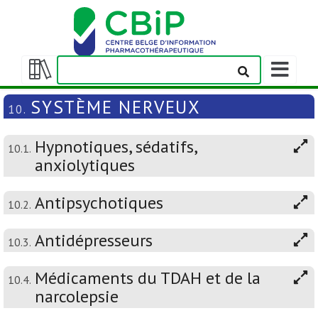
Afficher/m
la
Afficher/masquer
barre
la
SYSTÈME NERVEUX
10.
de
table
navigation
des
Hypnotiques, sédatifs,
matières
10.1.
anxiolytiques
Antipsychotiques
10.2.
Antidépresseurs
10.3.
Médicaments du TDAH et de la
10.4.
narcolepsie