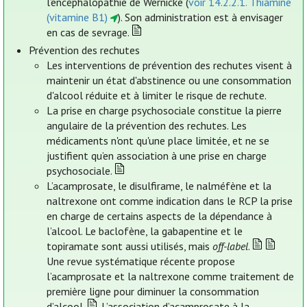
l’encéphalopathie de Wernicke (
voir 14.2.2.1. Thiamine
(vitamine B1)
). Son administration est à envisager
en cas de sevrage.
Prévention des rechutes
Les interventions de prévention des rechutes visent à
maintenir un état d'abstinence ou une consommation
d'alcool réduite et à limiter le risque de rechute.
La prise en charge psychosociale constitue la pierre
angulaire de la prévention des rechutes. Les
médicaments n'ont qu'une place limitée, et ne se
justifient qu’en association à une prise en charge
psychosociale.
L’acamprosate, le disulfirame, le nalméfène et la
naltrexone ont comme indication dans le RCP la prise
en charge de certains aspects de la dépendance à
l’alcool. Le baclofène, la gabapentine et le
topiramate sont aussi utilisés, mais
off-label
.
Une revue systématique récente propose
l’acamprosate et la naltrexone comme traitement de
première ligne pour diminuer la consommation
d’alcool.
L’association d’acamprosate à la