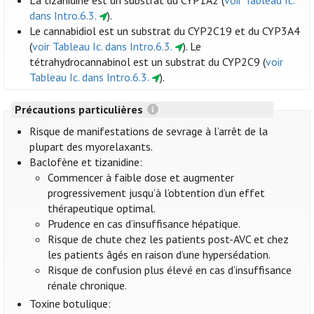
La tizanidine est un substrat du CYP1A2 (
voir Tableau Ic.
dans Intro.6.3.
).
Le cannabidiol est un substrat du CYP2C19 et du CYP3A4
(
voir Tableau Ic. dans Intro.6.3.
). Le
tétrahydrocannabinol est un substrat du CYP2C9 (
voir
Tableau Ic. dans Intro.6.3.
).
Précautions particulières
Risque de manifestations de sevrage à l’arrêt de la
plupart des myorelaxants.
Baclofène et tizanidine:
Commencer à faible dose et augmenter
progressivement jusqu’à l’obtention d’un effet
thérapeutique optimal.
Prudence en cas d’insuffisance hépatique.
Risque de chute chez les patients post-AVC et chez
les patients âgés en raison d’une hypersédation.
Risque de confusion plus élevé en cas d’insuffisance
rénale chronique.
Toxine botulique: