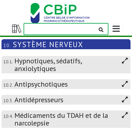
Afficher/m
la
Afficher/masquer
barre
la
SYSTÈME NERVEUX
10.
de
table
navigation
des
Hypnotiques, sédatifs,
matières
10.1.
anxiolytiques
Antipsychotiques
10.2.
Antidépresseurs
10.3.
Médicaments du TDAH et de la
10.4.
narcolepsie