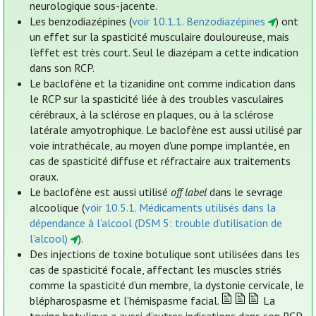
neurologique sous-jacente.
Les benzodiazépines (
voir 10.1.1. Benzodiazépines
) ont
un effet sur la spasticité musculaire douloureuse, mais
l’effet est très court. Seul le diazépam a cette indication
dans son RCP.
Le baclofène et la tizanidine ont comme indication dans
le RCP sur la spasticité liée à des troubles vasculaires
cérébraux, à la sclérose en plaques, ou à la sclérose
latérale amyotrophique. Le baclofène est aussi utilisé par
voie intrathécale, au moyen d'une pompe implantée, en
cas de spasticité diffuse et réfractaire aux traitements
oraux.
Le baclofène est aussi utilisé
off label
dans le sevrage
alcoolique (
voir 10.5.1. Médicaments utilisés dans la
dépendance à l’alcool (DSM 5: trouble d’utilisation de
l’alcool)
).
Des injections de toxine botulique sont utilisées dans les
cas de spasticité focale, affectant les muscles striés
comme la spasticité d’un membre, la dystonie cervicale, le
blépharospasme et l’hémispasme facial.
La