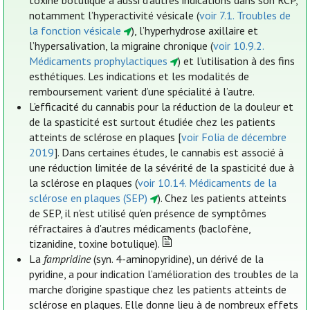
toxine botulique a aussi d’autres indications dans son RCP,
notamment l’hyperactivité vésicale (
voir 7.1. Troubles de
la fonction vésicale
), l’hyperhydrose axillaire et
l’hypersalivation, la migraine chronique (
voir 10.9.2.
Médicaments prophylactiques
) et l’utilisation à des fins
esthétiques. Les indications et les modalités de
remboursement varient d’une spécialité à l’autre.
L’efficacité du cannabis pour la réduction de la douleur et
de la spasticité est surtout étudiée chez les patients
atteints de sclérose en plaques [
voir Folia de décembre
2019
]. Dans certaines études, le cannabis est associé à
une réduction limitée de la sévérité de la spasticité due à
la sclérose en plaques (
voir 10.14. Médicaments de la
sclérose en plaques (SEP)
). Chez les patients atteints
de SEP, il n'est utilisé qu'en présence de symptômes
réfractaires à d'autres médicaments (baclofène,
tizanidine, toxine botulique).
La
fampridine
(syn. 4-aminopyridine), un dérivé de la
pyridine, a pour indication l’amélioration des troubles de la
marche d’origine spastique chez les patients atteints de
sclérose en plaques. Elle donne lieu à de nombreux effets