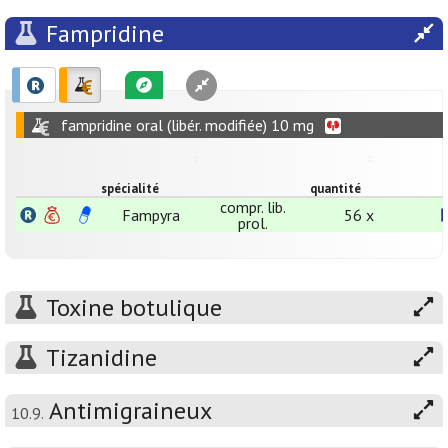
Fampridine
fampridine oral (libér. modifiée) 10 mg
spécialité
quantité
compr. lib.
Fampyra
56 x
prol.
Toxine botulique
Tizanidine
Antimigraineux
10.9.