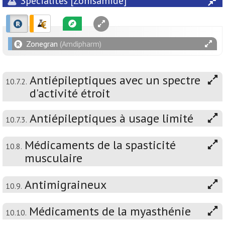
Spécialités [Zonisamide]
Zonegran
(Amdipharm)
Antiépileptiques avec un spectre
10.7.2.
d'activité étroit
Antiépileptiques à usage limité
10.7.3.
Médicaments de la spasticité
10.8.
musculaire
Antimigraineux
10.9.
Médicaments de la myasthénie
10.10.