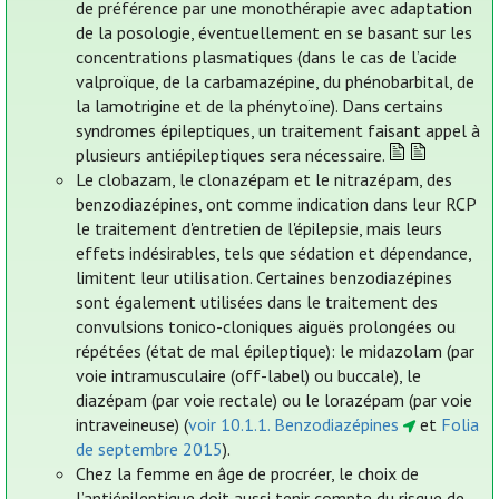
de préférence par une monothérapie avec adaptation
de la posologie, éventuellement en se basant sur les
concentrations plasmatiques (dans le cas de l’acide
valproïque, de la carbamazépine, du phénobarbital, de
la lamotrigine et de la phénytoïne). Dans certains
syndromes épileptiques, un traitement faisant appel à
plusieurs antiépileptiques sera nécessaire.
Le clobazam, le clonazépam et le nitrazépam, des
benzodiazépines, ont comme indication dans leur RCP
le traitement d'entretien de l'épilepsie, mais leurs
effets indésirables, tels que sédation et dépendance,
limitent leur utilisation. Certaines benzodiazépines
sont également utilisées dans le traitement des
convulsions tonico-cloniques aiguës prolongées ou
répétées (état de mal épileptique): le midazolam (par
voie intramusculaire (off-label) ou buccale), le
diazépam (par voie rectale) ou le lorazépam (par voie
intraveineuse) (
voir 10.1.1. Benzodiazépines
et
Folia
de septembre 2015
).
Chez la femme en âge de procréer, le choix de
l’antiépileptique doit aussi tenir compte du risque de