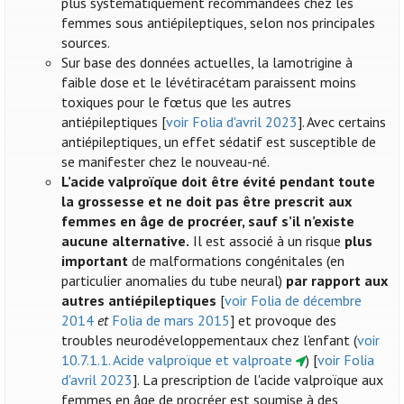
plus systématiquement recommandées chez les
femmes sous antiépileptiques, selon nos principales
sources.
Sur base des données actuelles, la lamotrigine à
faible dose et le lévétiracétam paraissent moins
toxiques pour le fœtus que les autres
antiépileptiques [
voir Folia d'avril 2023
]. Avec certains
antiépileptiques, un effet sédatif est susceptible de
se manifester chez le nouveau-né.
L’acide valproïque doit être évité pendant toute
la grossesse et ne doit pas être prescrit aux
femmes en âge de procréer, sauf s’il n’existe
aucune alternative.
Il est associé à un risque
plus
important
de malformations congénitales (en
particulier anomalies du tube neural)
par rapport aux
autres antiépileptiques
[
voir Folia de décembre
2014
et
Folia de mars 2015
] et provoque des
troubles neurodéveloppementaux chez l’enfant (
voir
10.7.1.1. Acide valproïque et valproate
) [
voir Folia
d'avril 2023
]. La prescription de l'acide valproïque aux
femmes en âge de procréer est soumise à des