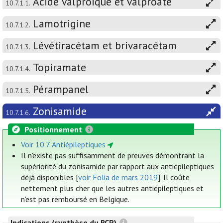
Acide valproïque et valproate
10.7.1.1.
Lamotrigine
10.7.1.2.
Lévétiracétam et brivaracétam
10.7.1.3.
Topiramate
10.7.1.4.
Pérampanel
10.7.1.5.
Zonisamide
10.7.1.6.
Positionnement
Voir 10.7. Antiépileptiques
Il n'existe pas suffisamment de preuves démontrant la
supériorité du zonisamide par rapport aux antiépileptiques
déjà disponibles [
voir Folia de mars 2019
]. Il coûte
nettement plus cher que les autres antiépileptiques et
n'est pas remboursé en Belgique.
Indications (synthèse du RCP)