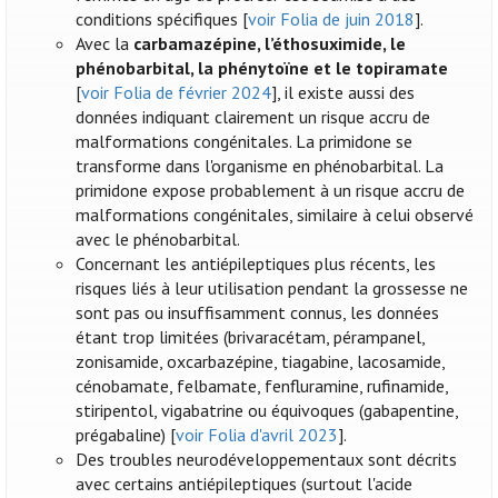
conditions spécifiques [
voir Folia de juin 2018
].
Avec la
carbamazépine, l’éthosuximide, le
phénobarbital, la phénytoïne et le topiramate
[
voir Folia de février 2024
], il existe aussi des
données indiquant clairement un risque accru de
malformations congénitales. La primidone se
transforme dans l'organisme en phénobarbital. La
primidone expose probablement à un risque accru de
malformations congénitales, similaire à celui observé
avec le phénobarbital.
Concernant les antiépileptiques plus récents, les
risques liés à leur utilisation pendant la grossesse ne
sont pas ou insuffisamment connus, les données
étant trop limitées (brivaracétam, pérampanel,
zonisamide, oxcarbazépine, tiagabine, lacosamide,
cénobamate, felbamate, fenfluramine, rufinamide,
stiripentol, vigabatrine ou équivoques (gabapentine,
prégabaline) [
voir Folia d'avril 2023
].
Des troubles neurodéveloppementaux sont décrits
avec certains antiépileptiques (surtout l'acide