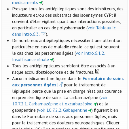
médicaments
).
Presque tous les antiépileptiques sont des inhibiteurs, des
inducteurs et/ou des substrats des isoenzymes CYP; il
convient d'être vigilant quant aux interactions possibles,
en particulier en cas de polypharmacie (
voir Tableau Ic.
dans Intro.6.3.
).
De nombreux antiépileptiques nécessitent une attention
particulière en cas de maladie rénale, ce qui est souvent
le cas chez les personnes âgées (
voir Intro.6.1.2.
Insuffisance rénale
).
Tous les antiépileptiques semblent être associés à un
risque accru d'ostéoporose et de fractures.
Aucun médicament ne figure dans le
Formulaire de soins
aux personnes âgées
pour le traitement de
l'épilepsie, parce que la prise en charge n'est pas courante
en première ligne de soins. La carbamazépine (
voir
10.7.2.1. Carbamazépine et oxcarbazépine
) et la
gabapentine (
voir 10.7.2.2. Gabapentine
) figurent bien
dans le Formulaire de soins aux personnes âgées, mais
pour le traitement des douleurs neuropathiques. Cliquer