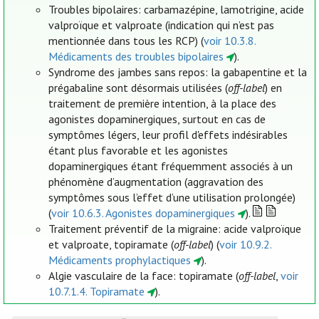
Troubles bipolaires: carbamazépine, lamotrigine, acide
valproïque et valproate (indication qui n’est pas
mentionnée dans tous les RCP) (
voir 10.3.8.
Médicaments des troubles bipolaires
).
Syndrome des jambes sans repos: la gabapentine et la
prégabaline sont désormais utilisées (
off-label
) en
traitement de première intention, à la place des
agonistes dopaminergiques, surtout en cas de
symptômes légers, leur profil d'effets indésirables
étant plus favorable et les agonistes
dopaminergiques étant fréquemment associés à un
phénomène d’augmentation (aggravation des
symptômes sous l’effet d’une utilisation prolongée)
(
voir 10.6.3. Agonistes dopaminergiques
).
Traitement préventif de la migraine: acide valproïque
et valproate, topiramate (
off-label
) (
voir 10.9.2.
Médicaments prophylactiques
).
Algie vasculaire de la face: topiramate (
off-label
,
voir
10.7.1.4. Topiramate
).