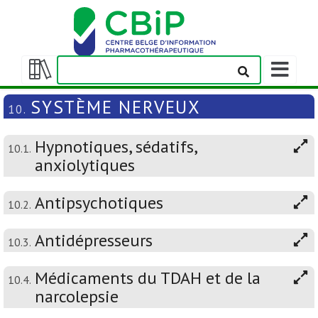
Afficher/m
la
Afficher/masquer
barre
la
SYSTÈME NERVEUX
10.
de
table
navigation
des
Hypnotiques, sédatifs,
matières
10.1.
anxiolytiques
Antipsychotiques
10.2.
Antidépresseurs
10.3.
Médicaments du TDAH et de la
10.4.
narcolepsie