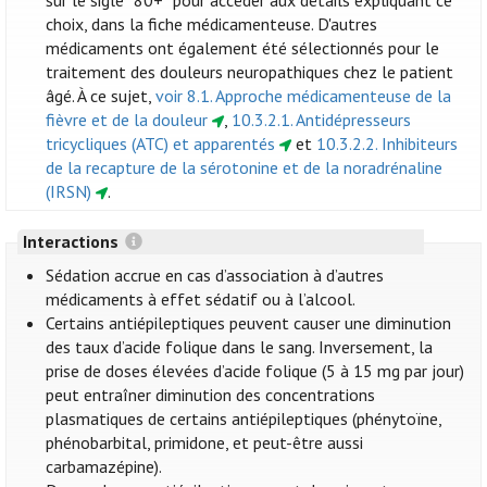
sur le sigle “80+” pour accéder aux détails expliquant ce
choix, dans la fiche médicamenteuse. D'autres
médicaments ont également été sélectionnés pour le
traitement des douleurs neuropathiques chez le patient
âgé. À ce sujet,
voir 8.1. Approche médicamenteuse de la
fièvre et de la douleur
,
10.3.2.1. Antidépresseurs
tricycliques (ATC) et apparentés
et
10.3.2.2. Inhibiteurs
de la recapture de la sérotonine et de la noradrénaline
(IRSN)
.
Interactions
Sédation accrue en cas d’association à d’autres
médicaments à effet sédatif ou à l’alcool.
Certains antiépileptiques peuvent causer une diminution
des taux d’acide folique dans le sang. Inversement, la
prise de doses élevées d’acide folique (5 à 15 mg par jour)
peut entraîner diminution des concentrations
plasmatiques de certains antiépileptiques (phénytoïne,
phénobarbital, primidone, et peut-être aussi
carbamazépine).