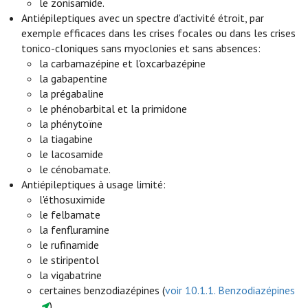
le zonisamide.
Antiépileptiques avec un spectre d'activité étroit, par
exemple efficaces dans les crises focales ou dans les crises
tonico-cloniques sans myoclonies et sans absences:
la carbamazépine et l'oxcarbazépine
la gabapentine
la prégabaline
le phénobarbital et la primidone
la phénytoïne
la tiagabine
le lacosamide
le cénobamate.
Antiépileptiques à usage limité:
l'éthosuximide
le felbamate
la fenfluramine
le rufinamide
le stiripentol
la vigabatrine
certaines benzodiazépines (
voir 10.1.1. Benzodiazépines
).