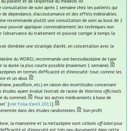
du patient et de l'expertise du médecin.
 consultation de suivi après 1 semaine chez les patients qui
e de dépendance, d'accoutumance et des effets indésirables.
eline recommande plutôt une consultation de suivi au bout de 2
 pour pouvoir appliquer convenablement les techniques non
 l’observance du traitement et pouvoir corriger à temps la
oir d’emblée une stratégie d'arrêt, en concertation avec le
ideline du WOREL recommande une benzodiazépine de type
ur la durée la plus courte possible (maximum 1 semaine).
zépines en termes d'efficacité et d'innocuité: tout comme les
nce et un abus.
iane, passiflore, etc.) en raison des incertitudes concernant
s études ayant évalué l'extrait de racine de
Valeriana officinalis
té du sommeil.
Pour les autres médicaments à base de
el” [
voir Folia d'avril 2011
].
cumentée dans des études randomisées.
Son profil
done, la miansérine et la mirtazépine sont utilisés
off-label
pour
 d’efficacité et d’innocuité est très peu documenté dans cette