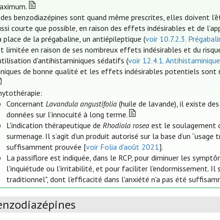
aximum.
 des benzodiazépines sont quand même prescrites, elles doivent l’êt
ssi courte que possible, en raison des effets indésirables et de l’a
 place de la prégabaline, un antiépileptique (
voir 10.7.2.3. Prégabal
t limitée en raison de ses nombreux effets indésirables et du risque
utilisation d'antihistaminiques sédatifs (
voir 12.4.1. Antihistaminiqu
iniques de bonne qualité et les effets indésirables potentiels sont
hytothérapie:
Concernant
Lavandula angustifolia
(huile de lavande), il existe des
données sur l’innocuité à long terme.
L'indication thérapeutique de
Rhodiola rosea
est le soulagement 
surmenage. Il s’agit d’un produit autorisé sur la base d’un “usage t
suffisamment prouvée [
voir Folia d'août 2021
].
La passiflore est indiquée, dans le RCP, pour diminuer les sympt
l'inquiétude ou l'irritabilité, et pour faciliter l'endormissement. I
traditionnel", dont l'efficacité dans l'anxiété n'a pas été suffis
enzodiazépines