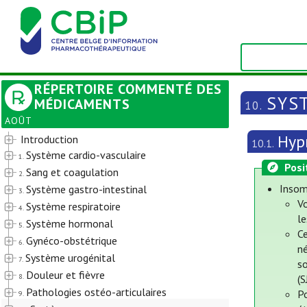
RÉPERTOIRE COMMENTÉ DES
SYS
MÉDICAMENTS
10.
AOÛT
Hypn
Introduction
10.1.
Système cardio-vasculaire
1.
Posi
Sang et coagulation
2.
Insom
Système gastro-intestinal
3.
V
Système respiratoire
4.
l
Système hormonal
5.
Ce
Gynéco-obstétrique
6.
n
Système urogénital
7.
so
Douleur et fièvre
8.
(
Pathologies ostéo-articulaires
P
9.