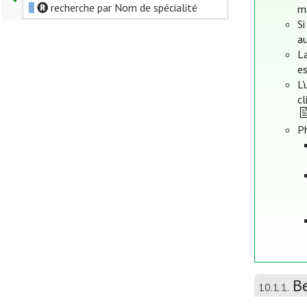
recherche par Nom de spécialité
m
Si
au
La
es
L'
cl
P
B
10.1.1.