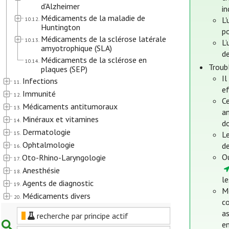
d'Alzheimer
in
Médicaments de la maladie de
L'
10.12.
Huntington
po
Médicaments de la sclérose latérale
10.13.
L’
amyotrophique (SLA)
de
Médicaments de la sclérose en
10.14.
Troub
plaques (SEP)
Il
Infections
11.
ef
Immunité
12.
Ce
Médicaments antitumoraux
13.
an
Minéraux et vitamines
14.
d
Dermatologie
15.
L
Ophtalmologie
d
16.
Ou
Oto-Rhino-Laryngologie
17.
Anesthésie
18.
l
Agents de diagnostic
19.
M
Médicaments divers
20.
c
as
recherche par principe actif
e