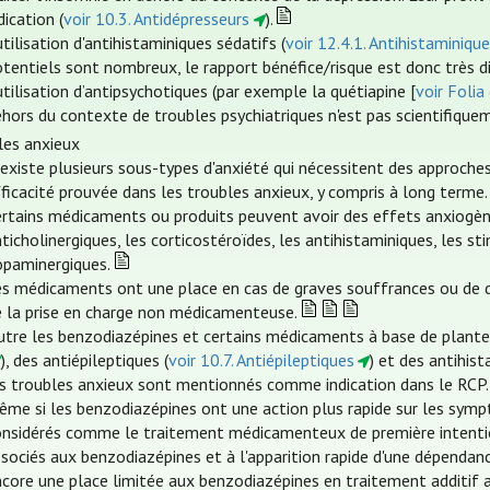
dication (
voir 10.3. Antidépresseurs
).
utilisation d'antihistaminiques sédatifs (
voir 12.4.1. Antihistaminiqu
tentiels sont nombreux, le rapport bénéfice/risque est donc très d
utilisation d’antipsychotiques (par exemple la quétiapine [
voir Folia
hors du contexte de troubles psychiatriques n'est pas scientifique
les anxieux
 existe plusieurs sous-types d'anxiété qui nécessitent des approches
ficacité prouvée dans les troubles anxieux, y compris à long terme.
rtains médicaments ou produits peuvent avoir des effets anxiogènes
ticholinergiques, les corticostéroïdes, les antihistaminiques, les
opaminergiques.
es médicaments ont une place en cas de graves souffrances ou de d
e la prise en charge non médicamenteuse.
tre les benzodiazépines et certains médicaments à base de plantes,
), des antiépileptiques (
voir 10.7. Antiépileptiques
) et des antihist
es troubles anxieux sont mentionnés comme indication dans le RCP.
ême si les benzodiazépines ont une action plus rapide sur les symp
onsidérés comme le traitement médicamenteux de première intention
sociés aux benzodiazépines et à l'apparition rapide d'une dépendan
ncore une place limitée aux benzodiazépines en traitement additif 