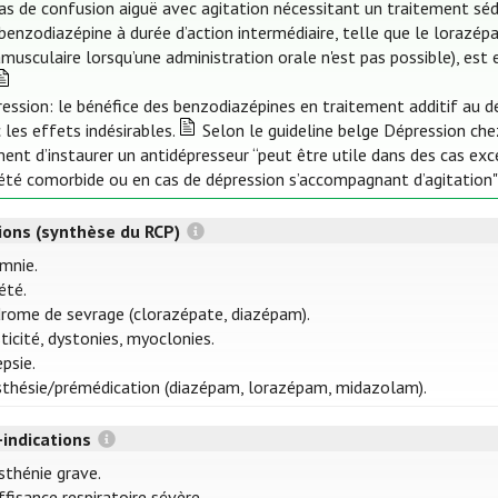
as de confusion aiguë avec agitation nécessitant un traitement s
benzodiazépine à durée d’action intermédiaire, telle que le lorazé
amusculaire lorsqu’une administration orale n'est pas possible), es
ession: le bénéfice des benzodiazépines en traitement additif au d
 les effets indésirables.
Selon le guideline belge Dépression chez
nt d’instaurer un antidépresseur “peut être utile dans des cas exc
été comorbide ou en cas de dépression s’accompagnant d’agitation" [
tions (synthèse du RCP)
mnie.
été.
rome de sevrage (clorazépate, diazépam).
ticité, dystonies, myoclonies.
epsie.
thésie/prémédication (diazépam, lorazépam, midazolam).
-indications
thénie grave.
ffisance respiratoire sévère.