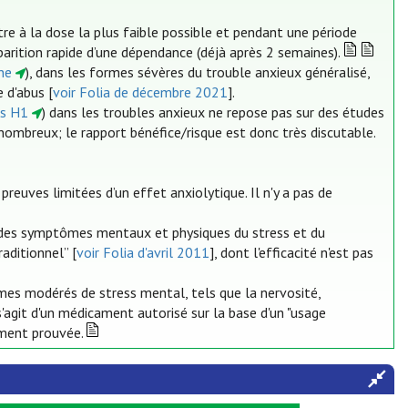
re à la dose la plus faible possible et pendant une période
pparition rapide d’une dépendance (déjà après 2 semaines).
ine
), dans les formes sévères du trouble anxieux généralisé,
 d'abus [
voir Folia de décembre 2021
].
es H1
) dans les troubles anxieux ne repose pas sur des études
 nombreux; le rapport bénéfice/risque est donc très discutable.
 preuves limitées d’un effet anxiolytique. Il n'y a pas de
des symptômes mentaux et physiques du stress et du
raditionnel” [
voir Folia d'avril 2011
], dont l'efficacité n'est pas
ômes modérés de stress mental, tels que la nervosité,
l s'agit d'un médicament autorisé sur la base d'un "usage
amment prouvée.