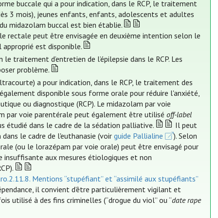
me buccale qui a pour indication, dans le RCP, le traitement
dès 3 mois), jeunes enfants, enfants, adolescents et adultes
té du midazolam buccal est bien établie.
le rectale peut être envisagée en deuxième intention selon le
 approprié est disponible.
e traitement d’entretien de l’épilepsie dans le RCP. Les
poser problème.
racourte) a pour indication, dans le RCP, le traitement des
 également disponible sous forme orale pour réduire l'anxiété,
eutique ou diagnostique (RCP). Le midazolam par voie
am par voie parentérale peut également être utilisé
off-label
plus étudié dans le cadre de la sédation palliative.
Il peut
dans le cadre de l'euthanasie (voir
guide Pallialine
). Selon
rale (ou le lorazépam par voie orale) peut être envisagé pour
nse insuffisante aux mesures étiologiques et non
RCP).
tro.2.11.8. Mentions “stupéfiant” et “assimilé aux stupéfiants”
pendance, il convient d’être particulièrement vigilant et
is utilisé à des fins criminelles (“drogue du viol” ou “
date rape