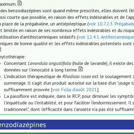
aximum.
 des benzodiazépines sont quand même prescrites, elles doivent l’êt
ssi courte que possible, en raison des effets indésirables et de l’a
 place de la prégabaline, un antiépileptique (
voir 10.7.2.3. Prégabal
t limitée en raison de ses nombreux effets indésirables et du risque
utilisation d'antihistaminiques sédatifs (
voir 12.4.1. Antihistaminiqu
iniques de bonne qualité et les effets indésirables potentiels sont
hytothérapie:
Concernant
Lavandula angustifolia
(huile de lavande), il existe des
données sur l’innocuité à long terme.
L'indication thérapeutique de
Rhodiola rosea
est le soulagement 
surmenage. Il s’agit d’un produit autorisé sur la base d’un “usage t
suffisamment prouvée [
voir Folia d'août 2021
].
La passiflore est indiquée, dans le RCP, pour diminuer les sympt
l'inquiétude ou l'irritabilité, et pour faciliter l'endormissement. I
traditionnel", dont l'efficacité dans l'anxiété n'a pas été suffis
enzodiazépines