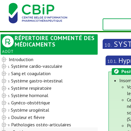
RÉPERTOIRE COMMENTÉ DES
SYS
MÉDICAMENTS
10.
AOÛT
Hypn
Introduction
10.1.
Système cardio-vasculaire
1.
Posi
Sang et coagulation
2.
Insom
Système gastro-intestinal
3.
V
Système respiratoire
4.
l
Système hormonal
5.
Ce
Gynéco-obstétrique
6.
n
Système urogénital
7.
so
Douleur et fièvre
8.
(
Pathologies ostéo-articulaires
P
9.