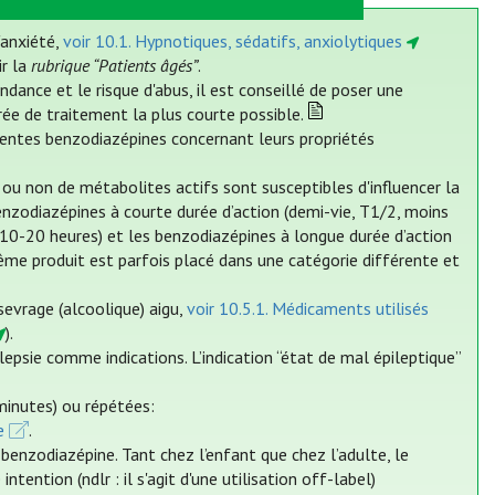
'anxiété,
voir 10.1. Hypnotiques, sédatifs, anxiolytiques
ir la
rubrique “Patients âgés”
.
endance et le risque d'abus, il est conseillé de poser une
urée de traitement la plus courte possible.
férentes benzodiazépines concernant leurs propriétés
u non de métabolites actifs sont susceptibles d'influencer la
nzodiazépines à courte durée d’action (demi-vie, T1/2, moins
 10-20 heures) et les benzodiazépines à longue durée d’action
me produit est parfois placé dans une catégorie différente et
sevrage (alcoolique) aigu,
voir 10.5.1. Médicaments utilisés
).
epsie comme indications. L’indication “état de mal épileptique”
minutes) ou répétées:
e
.
nzodiazépine. Tant chez l’enfant que chez l’adulte, le
ention (ndlr : il s'agit d'une utilisation off-label)