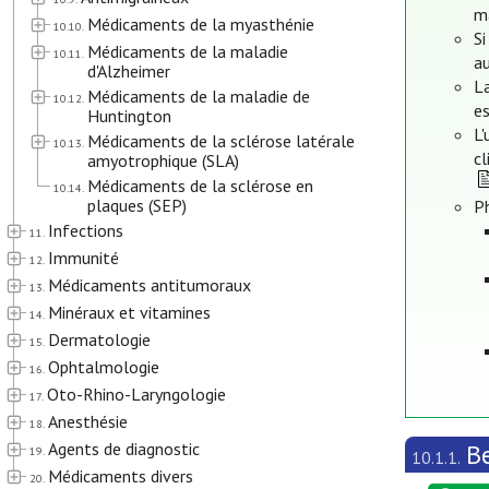
m
Médicaments de la myasthénie
10.10.
Si
Médicaments de la maladie
10.11.
au
d'Alzheimer
La
Médicaments de la maladie de
10.12.
es
Huntington
L'
Médicaments de la sclérose latérale
10.13.
cl
amyotrophique (SLA)
Médicaments de la sclérose en
10.14.
plaques (SEP)
P
Infections
11.
Immunité
12.
Médicaments antitumoraux
13.
Minéraux et vitamines
14.
Dermatologie
15.
Ophtalmologie
16.
Oto-Rhino-Laryngologie
17.
Anesthésie
18.
Agents de diagnostic
B
19.
10.1.1.
Médicaments divers
20.