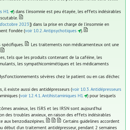
es H1
) dans l’insomnie est peu étayée, les effets indésirables
iscutable.
 d'octobre 2023
]) dans la prise en charge de l’insomnie en
ment fondée (
voir 10.2. Antipsychotiques
).
 spécifiques.
Les traitements non médicamenteux ont une
, tels que les produits contenant de la caféine, les
 stimulants, les sympathicomimétiques et les médicaments
ysfonctionnements sévères chez le patient ou en cas d’échec
 il existe aussi des antidépresseurs (
voir 10.3. Antidépresseurs
aminiques (
voir 12.4.1. Antihistaminiques H1
) pour lesquels
tômes anxieux, les ISRS et les IRSN sont aujourd'hui
 des troubles anxieux, en raison des effets indésirables
ce aux benzodiazépines.
Certains guidelines accordent
au début d’un traitement antidépresseur, pendant 2 semaines