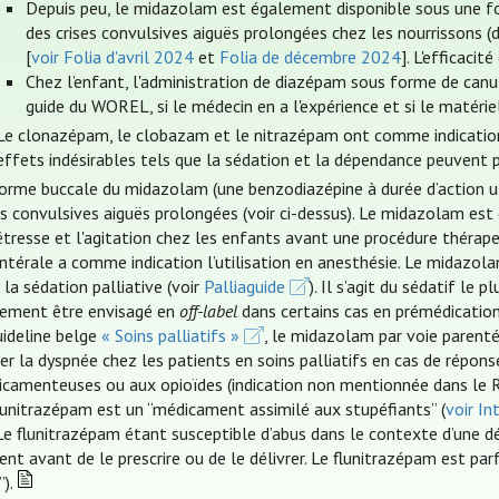
Depuis peu, le midazolam est également disponible sous une for
des crises convulsives aiguës prolongées chez les nourrissons (
[
voir Folia d'avril 2024
et
Folia de décembre 2024
]. L'efficaci
Chez l’enfant, l'administration de diazépam sous forme de canu
guide du WOREL, si le médecin en a l'expérience et si le matériel
Le clonazépam, le clobazam et le nitrazépam ont comme indication l
effets indésirables tels que la sédation et la dépendance peuvent 
orme buccale du midazolam (une benzodiazépine à durée d’action ult
es convulsives aiguës prolongées (voir ci-dessus). Le midazolam est
étresse et l'agitation chez les enfants avant une procédure thérap
ntérale a comme indication l’utilisation en anesthésie. Le midazol
 la sédation palliative (voir
Palliaguide
). Il s’agit du sédatif le 
ement être envisagé en
off-label
dans certains cas en prémédication 
uideline belge
« Soins palliatifs »
, le midazolam par voie parenté
ter la dyspnée chez les patients en soins palliatifs en cas de répo
camenteuses ou aux opioïdes (indication non mentionnée dans le 
lunitrazépam est un “médicament assimilé aux stupéfiants” (
voir In
 Le flunitrazépam étant susceptible d’abus dans le contexte d’une dé
ent avant de le prescrire ou de le délivrer. Le flunitrazépam est parfo
”).