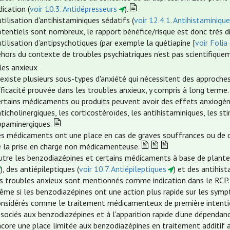
dication (
voir 10.3. Antidépresseurs
).
utilisation d'antihistaminiques sédatifs (
voir 12.4.1. Antihistaminiqu
tentiels sont nombreux, le rapport bénéfice/risque est donc très d
utilisation d’antipsychotiques (par exemple la quétiapine [
voir Folia
hors du contexte de troubles psychiatriques n'est pas scientifique
les anxieux
 existe plusieurs sous-types d'anxiété qui nécessitent des approches
ficacité prouvée dans les troubles anxieux, y compris à long terme.
rtains médicaments ou produits peuvent avoir des effets anxiogènes
ticholinergiques, les corticostéroïdes, les antihistaminiques, les
opaminergiques.
es médicaments ont une place en cas de graves souffrances ou de d
e la prise en charge non médicamenteuse.
tre les benzodiazépines et certains médicaments à base de plantes,
), des antiépileptiques (
voir 10.7. Antiépileptiques
) et des antihist
es troubles anxieux sont mentionnés comme indication dans le RCP.
ême si les benzodiazépines ont une action plus rapide sur les symp
onsidérés comme le traitement médicamenteux de première intention
sociés aux benzodiazépines et à l'apparition rapide d'une dépendan
ncore une place limitée aux benzodiazépines en traitement additif 