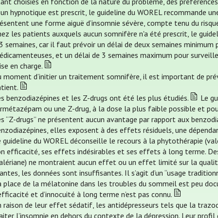
ant choisies en fonction de la nature du problème, des préférences 
 un hypnotique est prescrit, le guideline du WOREL recommande une
résentent une forme aiguë d’insomnie sévère, compte tenu du risqu
ez les patients auxquels aucun somnifère n'a été prescrit, le guid
 3 semaines, car il faut prévoir un délai de deux semaines minimum
édicamenteuses, et un délai de 3 semaines maximum pour surveiller
ise en charge.
 moment d’initier un traitement somnifère, il est important de prév
tient.
s benzodiazépines et les Z-drugs ont été les plus étudiés.
Le gu
rmétazépam ou une Z-drug, à la dose la plus faible possible et po
es “Z-drugs” ne présentent aucun avantage par rapport aux benzodia
nzodiazépines, elles exposent à des effets résiduels, une dépenda
 guideline du WOREL déconseille le recours à la phytothérapie (valér
n efficacité, ses effets indésirables et ses effets à long terme. De
alériane) ne montraient aucun effet ou un effet limité sur la quali
antes, les données sont insuffisantes. Il s’agit d’un “usage traditionn
a place de la mélatonine dans les troubles du sommeil est peu do
efficacité et d’innocuité à long terme n’est pas connu.
 raison de leur effet sédatif, les antidépresseurs tels que la trazo
aiter l’insomnie en dehors du contexte de la dépression. Leur profil