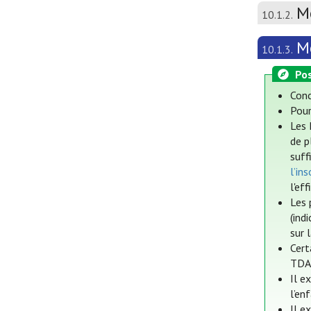
M
10.1.2.
M
10.1.3.
Pos
Conc
Pour
Les 
de p
suff
l’in
l'ef
Les 
(ind
sur 
Cert
TDAH
Il e
l’en
Il e