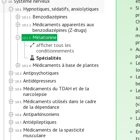
Système nerveux
ét
10.
Si
Hypnotiques, sédatifs, anxiolytiques
10.1.
p
Benzodiazépines
10.1.1.
Ch
Médicaments apparentés aux
10.1.2.
à
benzodiazépines (Z-drugs)
m
Mélatonine
10.1.3.
pr
afficher tous les
Au
conditionnements
pa
Spécialités
Le
Médicaments à base de plantes
10.1.4.
lo
Antipsychotiques
10.2.
L
Antidépresseurs
10.3.
be
Médicaments du TDAH et de la
10.4.
Le
narcolepsie
so
Médicaments utilisés dans le cadre
10.5.
(v
de la dépendance
pl
Antiparkinsoniens
10.6.
L
Antiépileptiques
10.7.
d’
Médicaments de la spasticité
10.8.
En
musculaire
tr