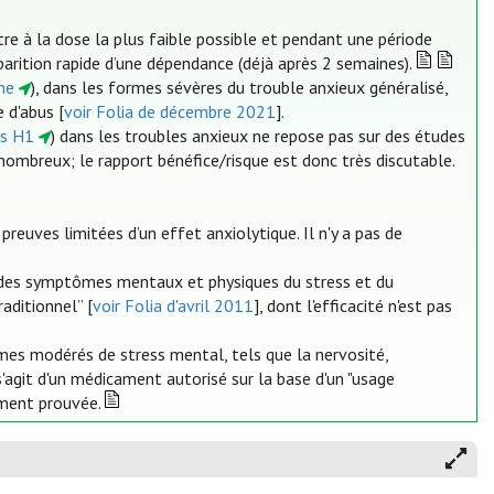
re à la dose la plus faible possible et pendant une période
pparition rapide d’une dépendance (déjà après 2 semaines).
ine
), dans les formes sévères du trouble anxieux généralisé,
 d'abus [
voir Folia de décembre 2021
].
es H1
) dans les troubles anxieux ne repose pas sur des études
 nombreux; le rapport bénéfice/risque est donc très discutable.
 preuves limitées d’un effet anxiolytique. Il n'y a pas de
des symptômes mentaux et physiques du stress et du
raditionnel” [
voir Folia d'avril 2011
], dont l'efficacité n'est pas
ômes modérés de stress mental, tels que la nervosité,
l s'agit d'un médicament autorisé sur la base d'un "usage
amment prouvée.