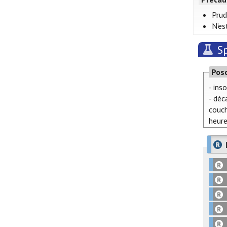
Prud
N’es
S
Pos
- ins
- déc
couch
heure