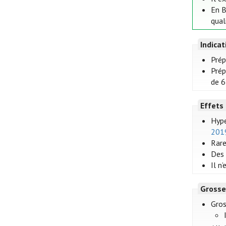
En B
qual
Indica
Prép
Prép
de 6
Effets
Hype
201
Rare
Des 
Il n
Grosse
Gro