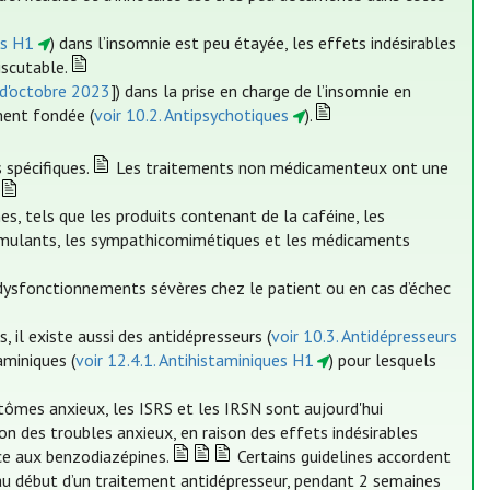
es H1
) dans l’insomnie est peu étayée, les effets indésirables
iscutable.
 d'octobre 2023
]) dans la prise en charge de l’insomnie en
ment fondée (
voir 10.2. Antipsychotiques
).
 spécifiques.
Les traitements non médicamenteux ont une
, tels que les produits contenant de la caféine, les
 stimulants, les sympathicomimétiques et les médicaments
ysfonctionnements sévères chez le patient ou en cas d’échec
 il existe aussi des antidépresseurs (
voir 10.3. Antidépresseurs
aminiques (
voir 12.4.1. Antihistaminiques H1
) pour lesquels
tômes anxieux, les ISRS et les IRSN sont aujourd'hui
 des troubles anxieux, en raison des effets indésirables
ce aux benzodiazépines.
Certains guidelines accordent
au début d’un traitement antidépresseur, pendant 2 semaines