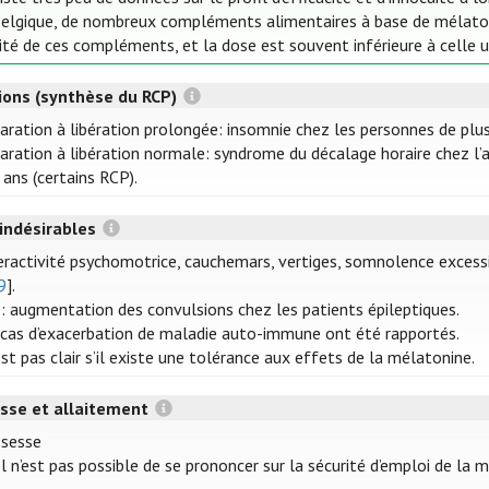
elgique, de nombreux compléments alimentaires à base de mélatonin
ité de ces compléments, et la dose est souvent inférieure à celle u
tions (synthèse du RCP)
aration à libération prolongée: insomnie chez les personnes de plu
aration à libération normale: syndrome du décalage horaire chez l’
 ans (certains RCP).
 indésirables
ractivité psychomotrice, cauchemars, vertiges, somnolence excessi
9
].
: augmentation des convulsions chez les patients épileptiques.
cas d’exacerbation de maladie auto-immune ont été rapportés.
’est pas clair s’il existe une tolérance aux effets de la mélatonine.
sse et allaitement
ssesse
Il n’est pas possible de se prononcer sur la sécurité d’emploi de la