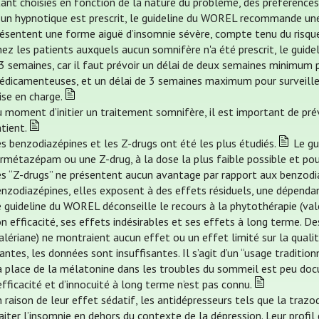
ant choisies en fonction de la nature du problème, des préférences 
 un hypnotique est prescrit, le guideline du WOREL recommande une
résentent une forme aiguë d’insomnie sévère, compte tenu du risqu
ez les patients auxquels aucun somnifère n'a été prescrit, le guid
 3 semaines, car il faut prévoir un délai de deux semaines minimum
édicamenteuses, et un délai de 3 semaines maximum pour surveiller
ise en charge.
 moment d’initier un traitement somnifère, il est important de prév
tient.
s benzodiazépines et les Z-drugs ont été les plus étudiés.
Le gu
rmétazépam ou une Z-drug, à la dose la plus faible possible et po
es “Z-drugs” ne présentent aucun avantage par rapport aux benzodia
nzodiazépines, elles exposent à des effets résiduels, une dépenda
 guideline du WOREL déconseille le recours à la phytothérapie (valér
n efficacité, ses effets indésirables et ses effets à long terme. De
alériane) ne montraient aucun effet ou un effet limité sur la quali
antes, les données sont insuffisantes. Il s’agit d’un “usage traditionn
a place de la mélatonine dans les troubles du sommeil est peu do
efficacité et d’innocuité à long terme n’est pas connu.
 raison de leur effet sédatif, les antidépresseurs tels que la trazo
aiter l’insomnie en dehors du contexte de la dépression. Leur profil