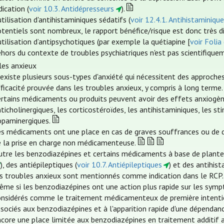
dication (
voir 10.3. Antidépresseurs
).
utilisation d'antihistaminiques sédatifs (
voir 12.4.1. Antihistaminiqu
tentiels sont nombreux, le rapport bénéfice/risque est donc très d
utilisation d’antipsychotiques (par exemple la quétiapine [
voir Folia
hors du contexte de troubles psychiatriques n'est pas scientifique
les anxieux
 existe plusieurs sous-types d'anxiété qui nécessitent des approches
ficacité prouvée dans les troubles anxieux, y compris à long terme.
rtains médicaments ou produits peuvent avoir des effets anxiogènes
ticholinergiques, les corticostéroïdes, les antihistaminiques, les
opaminergiques.
es médicaments ont une place en cas de graves souffrances ou de d
e la prise en charge non médicamenteuse.
tre les benzodiazépines et certains médicaments à base de plantes,
), des antiépileptiques (
voir 10.7. Antiépileptiques
) et des antihist
es troubles anxieux sont mentionnés comme indication dans le RCP.
ême si les benzodiazépines ont une action plus rapide sur les symp
onsidérés comme le traitement médicamenteux de première intention
sociés aux benzodiazépines et à l'apparition rapide d'une dépendan
ncore une place limitée aux benzodiazépines en traitement additif 