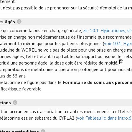
itement
Il n'est pas possible de se prononcer sur la sécurité d'emploi de la
ts âgés
e qui concerne la prise en charge générale,
zie 10.1. Hypnotiques, sé
rise en charge non médicamenteuse de l’insomnie que recommande 
alement la même que pour les patients plus jeunes (
voir 10.1. Hyp
uideline du WOREL ne voit pas de place pour une prise en charge m
onnes âgées, l’effet étant trop faible par rapport au risque d’effets
crit à une personne âgée, la dose doit être réduite de moitié.
préparations de mélatonine à libération prolongée ont pour indicati
lus de 55 ans.
élatonine ne figure pas dans le
Formulaire de soins aux person
fice/risque favorable.
ctions
tion accrue en cas d’association à d’autres médicaments à effet séd
élatonine est un substrat du CYP1A2 (
voir Tableau Ic. dans Intro.6
tions particulières