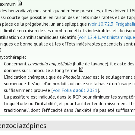
aximum.
 des benzodiazépines sont quand même prescrites, elles doivent l’êt
ssi courte que possible, en raison des effets indésirables et de l’a
 place de la prégabaline, un antiépileptique (
voir 10.7.2.3. Prégabal
t limitée en raison de ses nombreux effets indésirables et du risque
utilisation d'antihistaminiques sédatifs (
voir 12.4.1. Antihistaminiqu
iniques de bonne qualité et les effets indésirables potentiels sont
hytothérapie:
Concernant
Lavandula angustifolia
(huile de lavande), il existe des
données sur l’innocuité à long terme.
L'indication thérapeutique de
Rhodiola rosea
est le soulagement 
surmenage. Il s’agit d’un produit autorisé sur la base d’un “usage t
suffisamment prouvée [
voir Folia d'août 2021
].
La passiflore est indiquée, dans le RCP, pour diminuer les sympt
l'inquiétude ou l'irritabilité, et pour faciliter l'endormissement. I
traditionnel", dont l'efficacité dans l'anxiété n'a pas été suffis
enzodiazépines