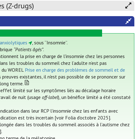
 (Z-drugs)
 anxiolytiques
, sous “Insomnie”.
ubrique
“Patients âgés”
.
ionnent la prise en charge de l'insomnie chez les personnes
ans les troubles du sommeil chez l’adulte n’est pas
ne du WOREL
Prise en charge des problèmes de sommeil et de
s preuves existantes, il n'est pas possible de se prononcer sur
 long terme.
 effet limité sur les symptômes liés au décalage horaire
avail de nuit (usage
off-label
), un bénéfice limité a été constaté
ndication dans leur RCP l’insomnie chez les enfants avec
dication est très incertain [voir Folia d’octobre 2025].
rolongée dans les troubles du sommeil associés à l’autisme chez
].
 long terme de la mélatonine.