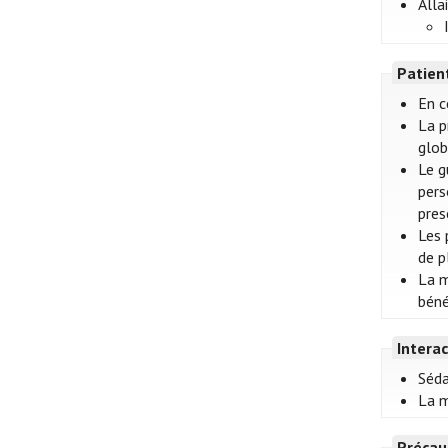
Alla
Patien
En c
La p
glob
Le g
pers
pres
Les 
de p
La m
béné
Intera
Séda
La m
Précau