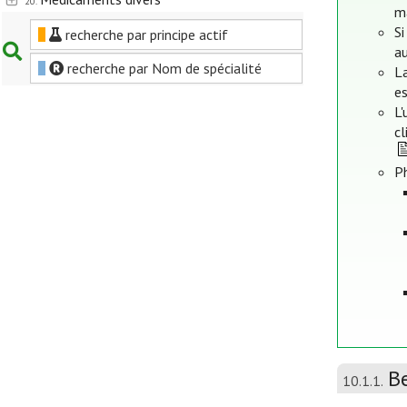
20.
m
Si
recherche par principe actif
au
recherche par Nom de spécialité
La
es
L'
cl
P
B
10.1.1.