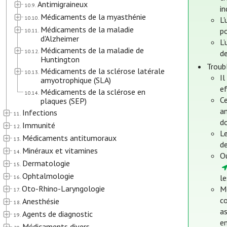
Antimigraineux
10.9.
in
Médicaments de la myasthénie
10.10.
L'
Médicaments de la maladie
po
10.11.
d'Alzheimer
L’
Médicaments de la maladie de
10.12.
de
Huntington
Troub
Médicaments de la sclérose latérale
10.13.
Il
amyotrophique (SLA)
ef
Médicaments de la sclérose en
10.14.
Ce
plaques (SEP)
an
Infections
11.
d
Immunité
12.
L
Médicaments antitumoraux
13.
d
Minéraux et vitamines
14.
Ou
Dermatologie
15.
Ophtalmologie
l
16.
Oto-Rhino-Laryngologie
M
17.
c
Anesthésie
18.
as
Agents de diagnostic
19.
e
Médicaments divers