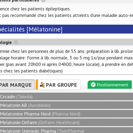
ence chez les patients épileptiques.
t pas recommandé chez les patients atteints d’une maladie auto-i
pécialités [Mélatonine]
ologie
omnie chez les personnes de plus de 55 ans: préparation à lib. prolo
alage horaire: forme à lib. normale, 3 ou 5 mg 1x/jour pendant max. 5
er (pas avant 20h00 ni après 04h00, heure locale), à prendre en de
s chez les patients diabétiques)
PAR MARQUE
PAR GROUPE
Positionnement
Circadin
(Takeda)
Melatonin AB
(Aurobindo)
Melatonine Pharma Nord
(Pharma Nord)
Melatonin Orifarm
(Orifarm Healthcare)
Melatonin Unimedic Pharma
(TwinPharma)