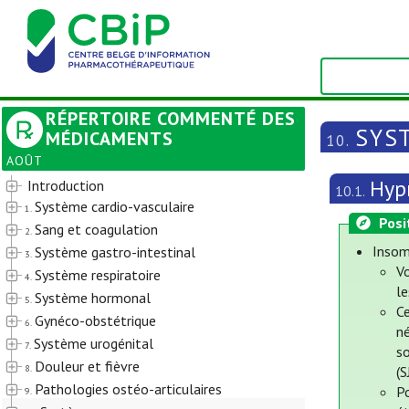
RÉPERTOIRE COMMENTÉ DES
SYS
MÉDICAMENTS
10.
AOÛT
Hypn
Introduction
10.1.
Système cardio-vasculaire
1.
Posi
Sang et coagulation
2.
Insom
Système gastro-intestinal
3.
V
Système respiratoire
4.
l
Système hormonal
5.
Ce
Gynéco-obstétrique
6.
n
Système urogénital
7.
so
Douleur et fièvre
8.
(
Pathologies ostéo-articulaires
P
9.