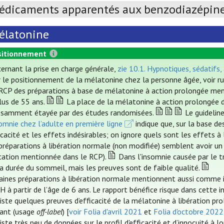
édicaments apparentés aux benzodiazépines
élatonine
itionnement
ernant la prise en charge générale,
zie 10.1. Hypnotiques, sédatifs,
 le positionnement de la mélatonine chez la personne âgée, voir r
RCP des préparations à base de mélatonine à action prolongée ment
lus de 55 ans.
La place de la mélatonine à action prolongée d
isamment étayée par des études randomisées.
Le guideli
somnie chez l’adulte en première ligne
indique que, sur la base de
ficacité et les effets indésirables; on ignore quels sont les effets à
préparations à libération normale (non modifiée) semblent avoir un
ication mentionnée dans le RCP).
Dans l'insomnie causée par le tr
la durée du sommeil, mais les preuves sont de faible qualité.
aines préparations à libération normale mentionnent aussi comme i
 à partir de l’âge de 6 ans. Le rapport bénéfice risque dans cette in
xiste quelques preuves d’efficacité de la mélatonine à libération p
fant (usage
off-label
) [
voir Folia d'avril 2021
et
Folia d'octobre 2022
xiste très peu de données sur le profil d'efficacité et d’innocuité à