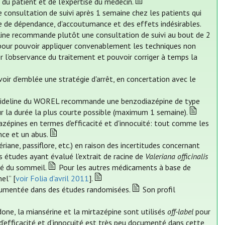
du patient et de l'expertise du médecin.
 consultation de suivi après 1 semaine chez les patients qui
e de dépendance, d'accoutumance et des effets indésirables.
eline recommande plutôt une consultation de suivi au bout de 2
 pour pouvoir appliquer convenablement les techniques non
 l’observance du traitement et pouvoir corriger à temps la
oir d’emblée une stratégie d'arrêt, en concertation avec le
ideline du WOREL recommande une benzodiazépine de type
ur la durée la plus courte possible (maximum 1 semaine).
zépines en termes d'efficacité et d'innocuité: tout comme les
nce et un abus.
iane, passiflore, etc.) en raison des incertitudes concernant
s études ayant évalué l'extrait de racine de
Valeriana officinalis
té du sommeil.
Pour les autres médicaments à base de
el” [
voir Folia d'avril 2011
].
cumentée dans des études randomisées.
Son profil
done, la miansérine et la mirtazépine sont utilisés
off-label
pour
 d’efficacité et d’innocuité est très peu documenté dans cette