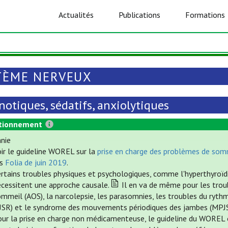
Actualités
Publications
Formations
TÈME NERVEUX
otiques, sédatifs, anxiolytiques
tionnement
nie
oir le guideline WOREL sur la
prise en charge des problèmes de somme
es
Folia de juin 2019
.
rtains troubles physiques et psychologiques, comme l'hyperthyroïdie
écessitent une approche causale.
Il en va de même pour les troub
mmeil (AOS), la narcolepsie, les parasomnies, les troubles du ryth
SJSR) et le syndrome des mouvements périodiques des jambes (MPJS
our la prise en charge non médicamenteuse, le guideline du WOREL o