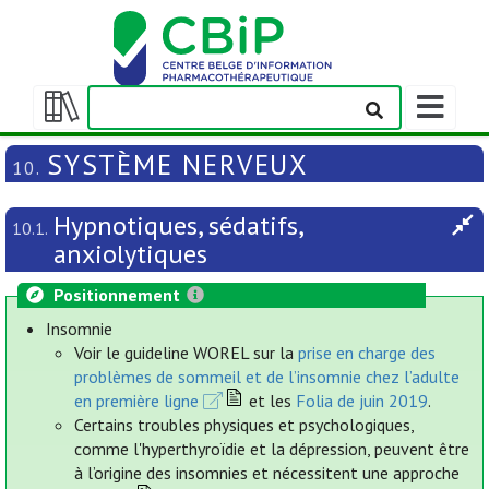
Afficher/m
la
Afficher/masquer
barre
la
SYSTÈME NERVEUX
10.
de
table
navigation
des
Hypnotiques, sédatifs,
matières
10.1.
anxiolytiques
Positionnement
Insomnie
Voir le guideline WOREL sur la
prise en charge des
problèmes de sommeil et de l’insomnie chez l’adulte
en première ligne
et les
Folia de juin 2019
.
Certains troubles physiques et psychologiques,
comme l'hyperthyroïdie et la dépression, peuvent être
à l’origine des insomnies et nécessitent une approche