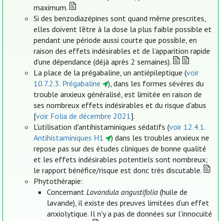
maximum.
Si des benzodiazépines sont quand même prescrites,
elles doivent l’être à la dose la plus faible possible et
pendant une période aussi courte que possible, en
raison des effets indésirables et de l’apparition rapide
d’une dépendance (déjà après 2 semaines).
La place de la prégabaline, un antiépileptique (
voir
10.7.2.3. Prégabaline
), dans les formes sévères du
trouble anxieux généralisé, est limitée en raison de
ses nombreux effets indésirables et du risque d'abus
[
voir Folia de décembre 2021
].
L'utilisation d'antihistaminiques sédatifs (
voir 12.4.1.
Antihistaminiques H1
) dans les troubles anxieux ne
repose pas sur des études cliniques de bonne qualité
et les effets indésirables potentiels sont nombreux;
le rapport bénéfice/risque est donc très discutable.
Phytothérapie:
Concernant
Lavandula angustifolia
(huile de
lavande), il existe des preuves limitées d’un effet
anxiolytique. Il n'y a pas de données sur l’innocuité