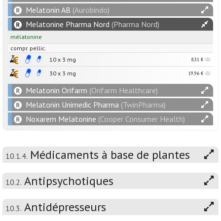
Melatonin AB
(Aurobindo)
Melatonine Pharma Nord
(Pharma Nord)
mélatonine
compr. pellic.
10 x
3
mg
8,31 €
30 x
3
mg
19,96 €
Melatonin Orifarm
(Orifarm Healthcare)
Melatonin Unimedic Pharma
(TwinPharma)
Noxarem Melatonine
(Cooper Consumer Health)
Médicaments à base de plantes
10.1.4.
Antipsychotiques
10.2.
Antidépresseurs
10.3.