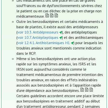
Les médicaments ont une place en cas de graves
souffrances ou de dysfonctionnements sévères chez
le patient ou en cas d’échec de la prise en charge non
médicamenteuse.
Outre les benzodiazépines et certains médicaments à
base de plantes, il existe aussi des antidépresseurs
(
voir 10.3. Antidépresseurs
), des antiépileptiques
(
voir 10.7. Antiépileptiques
) et des antihistaminiques
(
voir 12.4.1. Antihistaminiques H1
) pour lesquels les
troubles anxieux sont mentionnés comme indication
dans le RCP.
Même si les benzodiazépines ont une action plus
rapide sur les symptômes anxieux, les ISRS et les
IRSN sont aujourd'hui considérés comme le
traitement médicamenteux de première intention des
troubles anxieux, en raison des effets indésirables
associés aux benzodiazépines et à l'apparition rapide
d'une dépendance aux benzodiazépines.
Certains guidelines accordent encore une place limitée
aux benzodiazépines en traitement additif au début
d’un traitement antidépresseur, pendant 2 semaines