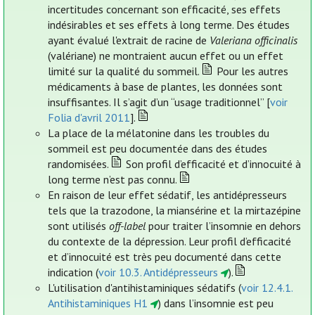
incertitudes concernant son efficacité, ses effets
indésirables et ses effets à long terme. Des études
ayant évalué l'extrait de racine de
Valeriana officinalis
(valériane) ne montraient aucun effet ou un effet
limité sur la qualité du sommeil.
Pour les autres
médicaments à base de plantes, les données sont
insuffisantes. Il s’agit d’un “usage traditionnel” [
voir
Folia d'avril 2011
].
La place de la mélatonine dans les troubles du
sommeil est peu documentée dans des études
randomisées.
Son profil d’efficacité et d’innocuité à
long terme n’est pas connu.
En raison de leur effet sédatif, les antidépresseurs
tels que la trazodone, la miansérine et la mirtazépine
sont utilisés
off-label
pour traiter l’insomnie en dehors
du contexte de la dépression. Leur profil d’efficacité
et d’innocuité est très peu documenté dans cette
indication (
voir 10.3. Antidépresseurs
).
L'utilisation d'antihistaminiques sédatifs (
voir 12.4.1.
Antihistaminiques H1
) dans l’insomnie est peu