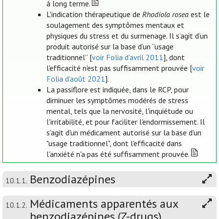
à long terme.
L'indication thérapeutique de
Rhodiola rosea
est le
soulagement des symptômes mentaux et
physiques du stress et du surmenage. Il s’agit d’un
produit autorisé sur la base d’un “usage
traditionnel” [
voir Folia d'avril 2011
], dont
l'efficacité n'est pas suffisamment prouvée [
voir
Folia d'août 2021
].
La passiflore est indiquée, dans le RCP, pour
diminuer les symptômes modérés de stress
mental, tels que la nervosité, l'inquiétude ou
l'irritabilité, et pour faciliter l'endormissement. Il
s'agit d'un médicament autorisé sur la base d'un
"usage traditionnel", dont l'efficacité dans
l'anxiété n'a pas été suffisamment prouvée.
Benzodiazépines
10.1.1.
Médicaments apparentés aux
10.1.2.
benzodiazépines (Z-drugs)