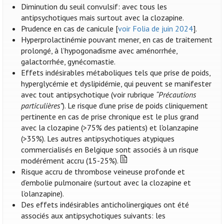
Diminution du seuil convulsif: avec tous les
antipsychotiques mais surtout avec la clozapine.
Prudence en cas de canicule [
voir Folia de juin 2024
].
Hyperprolactinémie pouvant mener, en cas de traitement
prolongé, à l’hypogonadisme avec aménorrhée,
galactorrhée, gynécomastie.
Effets indésirables métaboliques tels que prise de poids,
hyperglycémie et dyslipidémie, qui peuvent se manifester
avec tout antipsychotique (voir rubrique
“Précautions
particulières”
). Le risque d’une prise de poids cliniquement
pertinente en cas de prise chronique est le plus grand
avec la clozapine (>75% des patients) et l'olanzapine
(>35%). Les autres antipsychotiques atypiques
commercialisés en Belgique sont associés à un risque
modérément accru (15-25%).
Risque accru de thrombose veineuse profonde et
d’embolie pulmonaire (surtout avec la clozapine et
l’olanzapine).
Des effets indésirables anticholinergiques ont été
associés aux antipsychotiques suivants: les