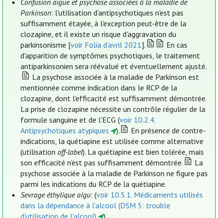
Confusion aiguë et psychose associées à la maladie de
Parkinson
: l'utilisation d'antipsychotiques n'est pas
suffisamment étayée, à l'exception peut-être de la
clozapine, et il existe un risque d'aggravation du
parkinsonisme [
voir Folia d'avril 2021
].
En cas
d'apparition de symptômes psychotiques, le traitement
antiparkinsonien sera réévalué et éventuellement ajusté.
La psychose associée à la maladie de Parkinson est
mentionnée comme indication dans le RCP de la
clozapine, dont l’efficacité est suffisamment démontrée.
La prise de clozapine nécessite un contrôle régulier de la
formule sanguine et de l'ECG (
voir 10.2.4.
Antipsychotiques atypiques
).
En présence de contre-
indications, la quétiapine est utilisée comme alternative
(utilisation
off-label
). La quétiapine est bien tolérée, mais
son efficacité n'est pas suffisamment démontrée.
La
psychose associée à la maladie de Parkinson ne figure pas
parmi les indications du RCP de la quétiapine.
Sevrage éthylique aigu
: (
voir 10.5.1. Médicaments utilisés
dans la dépendance à l’alcool (DSM 5: trouble
d’utilisation de l’alcool)
).