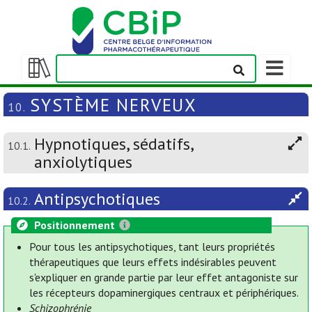
Afficher/m
la
Afficher/masquer
barre
la
SYSTÈME NERVEUX
10.
de
table
navigation
des
Hypnotiques, sédatifs,
matières
10.1.
anxiolytiques
Antipsychotiques
10.2.
Positionnement
Pour tous les antipsychotiques, tant leurs propriétés
thérapeutiques que leurs effets indésirables peuvent
s'expliquer en grande partie par leur effet antagoniste sur
les récepteurs dopaminergiques centraux et périphériques.
Schizophrénie