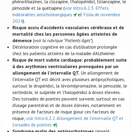
phénothiazines, la clozapine, l'halopéridol, l'olanzapine, le
pimozide et la quétiapine (
voir Intro.6.2.3. Effets
indésirables anticholinergiques
et
Folia de novembre
2024
).
Risque accru d’accidents vasculaires cérébraux et de
mortalité chez les personnes âgées atteintes de
démence
(
voir la rubrique “Patients âgés”
).
Détérioration cognitive en cas d’utilisation prolongée
chez les patients atteints de la maladie d’Alzheimer.
Risque de mort subite cardiaque: probablement suite
à des arythmies ventriculaires provoquées par un
allongement de l'intervalle QT.
Un allongement de
l'intervalle QT est décrit avec plusieurs antipsychotiques,
surtout le dropéridol, la lévomépromazine, le pimozide, le
sertindole, le sulpiride et l'halopéridol à doses élevées.
Des torsades de pointes peuvent survenir, surtout en cas
d'usage parentéral et de doses élevées, notamment en
présence de facteurs de risque (pour ces facteurs de
risque,
voir Intro.6.2.2. Allongement de l’intervalle QT et
torsades de pointes
).
Syndrome malin des antipsychotiques
(appelé