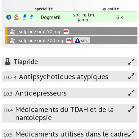
spécialité
quantité
sol. inj. i.m.
Dogmatil
6 x
[amp.]
sulpiride oral 50 mg
sulpiride oral 200 mg
séc.
Tiapride
Antipsychotiques atypiques
10.2.4.
Antidépresseurs
10.3.
Médicaments du TDAH et de la
10.4.
narcolepsie
Médicaments utilisés dans le cadre
10.5.