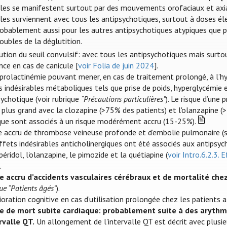
lles se manifestent surtout par des mouvements orofaciaux et axia
les surviennent avec tous les antipsychotiques, surtout à doses élev
obablement aussi pour les autres antipsychotiques atypiques que p
oubles de la déglutition.
ution du seuil convulsif: avec tous les antipsychotiques mais surto
nce en cas de canicule [
voir Folia de juin 2024
].
prolactinémie pouvant mener, en cas de traitement prolongé, à l’
s indésirables métaboliques tels que prise de poids, hyperglycémie 
sychotique (voir rubrique
“Précautions particulières”
). Le risque d’une
e plus grand avec la clozapine (>75% des patients) et l'olanzapine 
que sont associés à un risque modérément accru (15-25%).
e accru de thrombose veineuse profonde et d’embolie pulmonaire (su
ffets indésirables anticholinergiques ont été associés aux antipsych
péridol, l'olanzapine, le pimozide et la quétiapine (
voir Intro.6.2.3. 
.
e accru d’accidents vasculaires cérébraux et de mortalité ch
ue “Patients âgés”
).
oration cognitive en cas d’utilisation prolongée chez les patients a
e de mort subite cardiaque: probablement suite à des arythm
ervalle QT.
Un allongement de l'intervalle QT est décrit avec plusieu