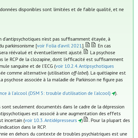
 données disponibles sont limitées et de faible qualité, et ne
tion d'antipsychotiques n'est pas suffisamment étayée, à
 du parkinsonisme [
voir Folia d'avril 2021
].
En cas
 sera réévalué et éventuellement ajusté.
La psychose
 le RCP de la clozapine, dont l’efficacité est suffisamment
mule sanguine et de l'ECG (
voir 10.2.4. Antipsychotiques
isée comme alternative (utilisation
off-label
). La quétiapine est
a psychose associée à la maladie de Parkinson ne figure pas
ce à l’alcool (DSM 5: trouble d’utilisation de l’alcool)
).
es sont seulement documentés dans le cadre de la dépression
ntipsychotiques est associé à une augmentation des effets
t incertain (
voir 10.3. Antidépresseurs
)
. Pour la plupart des
indication dans le RCP.
nsomnie en dehors du contexte de troubles psychiatriques est une