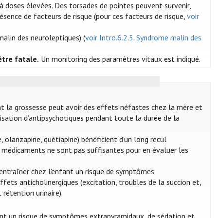
l à doses élevées. Des torsades de pointes peuvent survenir,
sence de facteurs de risque (pour ces facteurs de risque,
voir
lin des neuroleptiques) (
voir Intro.6.2.5. Syndrome malin des
être fatale.
Un monitoring des paramètres vitaux est indiqué.
t la grossesse peut avoir des effets néfastes chez la mère et
ilisation d’antipsychotiques pendant toute la durée de la
, olanzapine, quétiapine) bénéficient d’un long recul
es médicaments ne sont pas suffisantes pour en évaluer les
t entraîner chez l'enfant un risque de symptômes
fets anticholinergiques (excitation, troubles de la succion et,
rétention urinaire).
nfant un risque de symptômes extrapyramidaux, de sédation et,