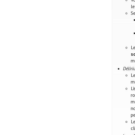
l
Se
Le
s
m
Délir
L
m
L
ro
mé
no
p
Le
cl