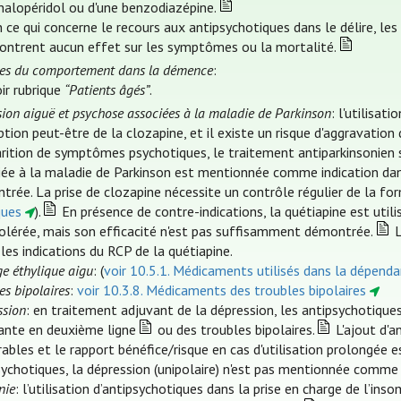
halopéridol ou d'une benzodiazépine.
 ce qui concerne le recours aux antipsychotiques dans le délire, les
ontrent aucun effet sur les symptômes ou la mortalité.
les du comportement dans la démence
:
ir rubrique
“Patients âgés”
.
ion aiguë et psychose associées à la maladie de Parkinson
: l'utilisa
ption peut-être de la clozapine, et il existe un risque d'aggravation
arition de symptômes psychotiques, le traitement antiparkinsonien
iée à la maladie de Parkinson est mentionnée comme indication dans
trée. La prise de clozapine nécessite un contrôle régulier de la for
ques
).
En présence de contre-indications, la quétiapine est util
tolérée, mais son efficacité n'est pas suffisamment démontrée.
L
les indications du RCP de la quétiapine.
e éthylique aigu
: (
voir 10.5.1. Médicaments utilisés dans la dépendan
es bipolaires
:
voir 10.3.8. Médicaments des troubles bipolaires
ssion
: en traitement adjuvant de la dépression, les antipsychotiqu
tante en deuxième ligne
ou des troubles bipolaires.
L'ajout d'a
rables et le rapport bénéfice/risque en cas d'utilisation prolongée es
sychotiques, la dépression (unipolaire) n'est pas mentionnée comme 
nie
: l’utilisation d’antipsychotiques dans la prise en charge de l’i