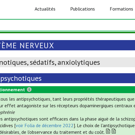
Actualités
Publications
Formations
TÈME NERVEUX
otiques, sédatifs, anxiolytiques
ipsychotiques
tionnement
tous les antipsychotiques, tant leurs propriétés thérapeutiques que 
eur effet antagoniste sur les récepteurs dopaminergiques centraux e
ophrénie
s antipsychotiques sont efficaces dans la phase aiguë de la schizop
cidives [
voir Folia de décembre 2022
]. Le choix de l'antipsychotiq
désirables, de l’observance du traitement et du coût.