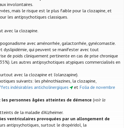
ux involontaires.
ées, mais le risque est le plus faible pour la clozapine, et
our les antipsychotiques classiques.
ut avec la clozapine.
hypogonadisme avec aménorrhée, galactorrhée, gynécomastie.
et dyslipidémie, qui peuvent se manifester avec tout
 prise de poids cliniquement pertinente en cas de prise chronique
(>35%). Les autres antipsychotiques atypiques commercialisés en
rtout avec la clozapine et l’olanzapine).
otiques suivants: les phénothiazines, la clozapine,
Effets indésirables anticholinergiques
et
Folia de novembre
ez les personnes âgées atteintes de démence
(
voir la
tteints de la maladie d’Alzheimer.
ies ventriculaires provoquées par un allongement de
rs antipsychotiques, surtout le dropéridol, la