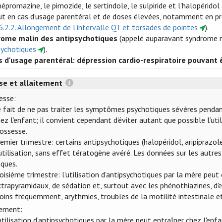
promazine, le pimozide, le sertindole, le sulpiride et l'halopérido
ut en cas d'usage parentéral et de doses élevées, notamment en pré
.6.2.2. Allongement de l’intervalle QT et torsades de pointes
).
ome malin des antipsychotiques
(appelé auparavant syndrome ma
sychotiques
).
s d'usage parentéral: dépression cardio-respiratoire pouvant 
se et allaitement
esse:
e fait de ne pas traiter les symptômes psychotiques sévères pendan
ez l’enfant; il convient cependant d’éviter autant que possible l’ut
rossesse.
emier trimestre: certains antipsychotiques (halopéridol, aripiprazole
utilisation, sans effet tératogène avéré. Les données sur les autr
sques.
oisième trimestre: l’utilisation d’antipsychotiques par la mère peu
trapyramidaux, de sédation et, surtout avec les phénothiazines, d'ef
ins fréquemment, arythmies, troubles de la motilité intestinale et 
tement:
utilisation d’antipsychotiques par la mère peut entraîner chez l'e