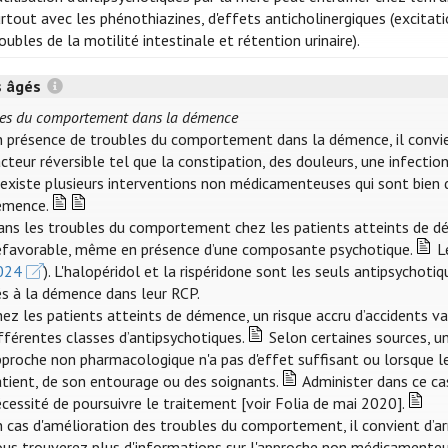
rtout avec les phénothiazines, d'effets anticholinergiques (excitat
oubles de la motilité intestinale et rétention urinaire).
s âgés
les du comportement dans la démence
n présence de troubles du comportement dans la démence, il convie
cteur réversible tel que la constipation, des douleurs, une infecti
l existe plusieurs interventions non médicamenteuses qui sont bie
émence.
ans les troubles du comportement chez les patients atteints de dé
éfavorable, même en présence d’une composante psychotique.
Le
024
). L'halopéridol et la rispéridone sont les seuls antipsycho
és à la démence dans leur RCP.
ez les patients atteints de démence, un risque accru d’accidents v
fférentes classes d’antipsychotiques.
Selon certaines sources, un
pproche non pharmacologique n'a pas d'effet suffisant ou lorsque
atient, de son entourage ou des soignants.
Administer dans ce cas
cessité de poursuivre le traitement [voir Folia de mai 2020].
 cas d'amélioration des troubles du comportement, il convient d’ar
ous trouverez plus d'informations sur l'approche non médicamenteu