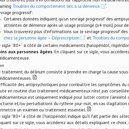
earning
Troubles du comportement liés à la démence
.
vrage progressif:
Certaines données indiquent qu’un sevrage progressif des antipsy
atteintes de démence après un usage prolongé (≥4 mois) pour d
Vous trouverez plus d'informations sur le sevrage progressif de
chez la personne âgée – Déprescription
et
Troubles du compo
 sigle “80+“ à côté de certains médicaments (halopéridol, rispéridon
oins aux personnes âgées
. En cliquant sur ce sigle, vous accédere
édicamenteuse.
ium
e traitement du délirium consiste à prendre en charge la cause sou
édicamenteuses.
'efficacité des antipsychotiques pour combattre les symptômes du 
ute en routine d'un traitement médicamenteux n'est pas conseillée 
dicamenteux est uniquement indiqué pour lutter contre l'anxiété av
cturne et/ou perturbations du rythme jour-nuit, en cas d’agitation
ermettre un examen ou traitement essentiel.
 sigle "80+" à côté de l’halopéridol indique qu'il fait partie des sél
iquant sur ce sigle, vous accéderez aux détails expliquant ce choix