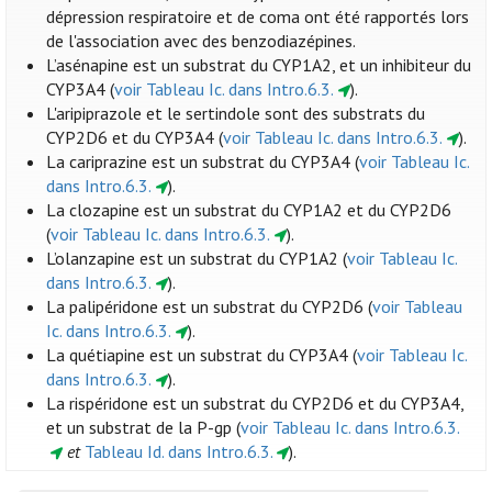
dépression respiratoire et de coma ont été rapportés lors
de l'association avec des benzodiazépines.
L’asénapine est un substrat du CYP1A2, et un inhibiteur du
CYP3A4 (
voir Tableau Ic. dans Intro.6.3.
).
L'aripiprazole et le sertindole sont des substrats du
CYP2D6 et du CYP3A4 (
voir Tableau Ic. dans Intro.6.3.
).
La cariprazine est un substrat du CYP3A4 (
voir Tableau Ic.
dans Intro.6.3.
).
La clozapine est un substrat du CYP1A2 et du CYP2D6
(
voir Tableau Ic. dans Intro.6.3.
).
L’olanzapine est un substrat du CYP1A2 (
voir Tableau Ic.
dans Intro.6.3.
).
La palipéridone est un substrat du CYP2D6 (
voir Tableau
Ic. dans Intro.6.3.
).
La quétiapine est un substrat du CYP3A4 (
voir Tableau Ic.
dans Intro.6.3.
).
La rispéridone est un substrat du CYP2D6 et du CYP3A4,
et un substrat de la P-gp (
voir Tableau Ic. dans Intro.6.3.
et
Tableau Id. dans Intro.6.3.
).