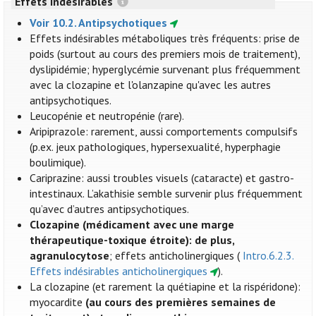
Effets indésirables
Voir 10.2. Antipsychotiques
Effets indésirables métaboliques très fréquents: prise de
poids (surtout au cours des premiers mois de traitement),
dyslipidémie; hyperglycémie survenant plus fréquemment
avec la clozapine et l'olanzapine qu'avec les autres
antipsychotiques.
Leucopénie et neutropénie (rare).
Aripiprazole: rarement, aussi comportements compulsifs
(p.ex. jeux pathologiques, hypersexualité, hyperphagie
boulimique).
Cariprazine: aussi troubles visuels (cataracte) et gastro-
intestinaux. L’akathisie semble survenir plus fréquemment
qu’avec d’autres antipsychotiques.
Clozapine (médicament avec une marge
thérapeutique-toxique étroite): de plus,
agranulocytose
; effets anticholinergiques (
Intro.6.2.3.
Effets indésirables anticholinergiques
).
La clozapine (et rarement la quétiapine et la rispéridone):
myocardite
(au cours des premières semaines de