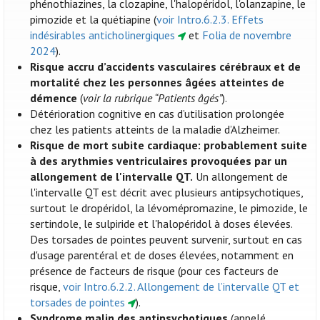
phénothiazines, la clozapine, l'halopéridol, l'olanzapine, le
pimozide et la quétiapine (
voir Intro.6.2.3. Effets
indésirables anticholinergiques
et
Folia de novembre
2024
).
Risque accru d’accidents vasculaires cérébraux et de
mortalité chez les personnes âgées atteintes de
démence
(
voir la rubrique “Patients âgés”
).
Détérioration cognitive en cas d’utilisation prolongée
chez les patients atteints de la maladie d’Alzheimer.
Risque de mort subite cardiaque: probablement suite
à des arythmies ventriculaires provoquées par un
allongement de l'intervalle QT.
Un allongement de
l'intervalle QT est décrit avec plusieurs antipsychotiques,
surtout le dropéridol, la lévomépromazine, le pimozide, le
sertindole, le sulpiride et l'halopéridol à doses élevées.
Des torsades de pointes peuvent survenir, surtout en cas
d'usage parentéral et de doses élevées, notamment en
présence de facteurs de risque (pour ces facteurs de
risque,
voir Intro.6.2.2. Allongement de l’intervalle QT et
torsades de pointes
).
Syndrome malin des antipsychotiques
(appelé