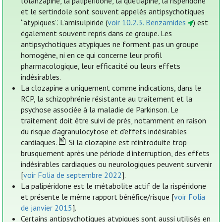
l'olanzapine, la palipéridone, la quétiapine, la rispéridone
et le sertindole sont souvent appelés antipsychotiques
“atypiques”. L’amisulpiride (
voir 10.2.3. Benzamides
) est
également souvent repris dans ce groupe. Les
antipsychotiques atypiques ne forment pas un groupe
homogène, ni en ce qui concerne leur profil
pharmacologique, leur efficacité ou leurs effets
indésirables.
La clozapine a uniquement comme indications, dans le
RCP, la schizophrénie résistante au traitement et la
psychose associée à la maladie de Parkinson. Le
traitement doit être suivi de près, notamment en raison
du risque d'agranulocytose et d'effets indésirables
cardiaques.
Si la clozapine est réintroduite trop
brusquement après une période d’interruption, des effets
indésirables cardiaques ou neurologiques peuvent survenir
[
voir Folia de septembre 2022
].
La palipéridone est le métabolite actif de la rispéridone
et présente le même rapport bénéfice/risque [
voir Folia
de janvier 2015
].
Certains antipsychotiques atypiques sont aussi utilisés en