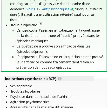
cas d'agitation et d’agressivité dans le cadre d'une
démence (
voir 10.2. Antipsychotiques
, rubrique
“Patients
âgés”
). Il s’agit d’une utilisation
off-label
, sauf pour la
rispéridone.
Trouble bipolaire
L'aripiprazole, l’asénapine, l'olanzapine, la quétiapine
et la rispéridone ont une efficacité prouvée dans les
épisodes maniaques.
La quétiapine a prouvé son efficacité dans les
épisodes dépressifs.
L’aripiprazole, l’olanzapine et la quétiapine ont prouvé
leur efficacité comme traitement d’entretien en
prévention de nouveaux épisodes.
Indications (synthèse du RCP)
Schizophrénie.
Troubles bipolaires.
Psychose dans la maladie de Parkinson.
Agitation psychomotrice.
Agressivité dans la maladie d'Alzheimer.