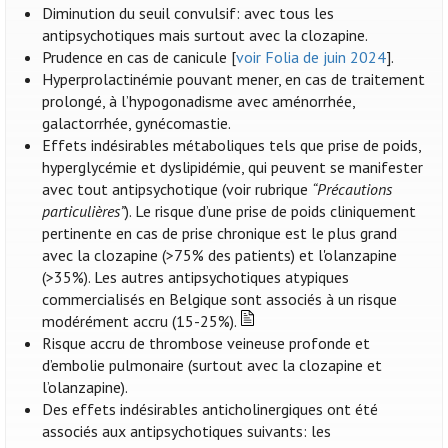
Diminution du seuil convulsif: avec tous les
antipsychotiques mais surtout avec la clozapine.
Prudence en cas de canicule [
voir Folia de juin 2024
].
Hyperprolactinémie pouvant mener, en cas de traitement
prolongé, à l’hypogonadisme avec aménorrhée,
galactorrhée, gynécomastie.
Effets indésirables métaboliques tels que prise de poids,
hyperglycémie et dyslipidémie, qui peuvent se manifester
avec tout antipsychotique (voir rubrique
“Précautions
particulières”
). Le risque d’une prise de poids cliniquement
pertinente en cas de prise chronique est le plus grand
avec la clozapine (>75% des patients) et l'olanzapine
(>35%). Les autres antipsychotiques atypiques
commercialisés en Belgique sont associés à un risque
modérément accru (15-25%).
Risque accru de thrombose veineuse profonde et
d’embolie pulmonaire (surtout avec la clozapine et
l’olanzapine).
Des effets indésirables anticholinergiques ont été
associés aux antipsychotiques suivants: les