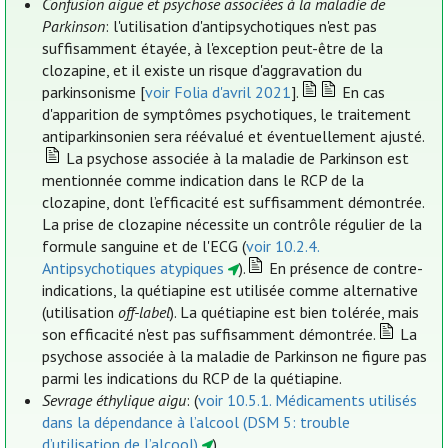
Confusion aiguë et psychose associées à la maladie de
Parkinson
: l'utilisation d'antipsychotiques n'est pas
suffisamment étayée, à l'exception peut-être de la
clozapine, et il existe un risque d'aggravation du
parkinsonisme [
voir Folia d'avril 2021
].
En cas
d'apparition de symptômes psychotiques, le traitement
antiparkinsonien sera réévalué et éventuellement ajusté.
La psychose associée à la maladie de Parkinson est
mentionnée comme indication dans le RCP de la
clozapine, dont l’efficacité est suffisamment démontrée.
La prise de clozapine nécessite un contrôle régulier de la
formule sanguine et de l'ECG (
voir 10.2.4.
Antipsychotiques atypiques
).
En présence de contre-
indications, la quétiapine est utilisée comme alternative
(utilisation
off-label
). La quétiapine est bien tolérée, mais
son efficacité n'est pas suffisamment démontrée.
La
psychose associée à la maladie de Parkinson ne figure pas
parmi les indications du RCP de la quétiapine.
Sevrage éthylique aigu
: (
voir 10.5.1. Médicaments utilisés
dans la dépendance à l’alcool (DSM 5: trouble
d’utilisation de l’alcool)
).