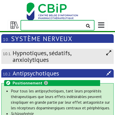
Afficher/m
la
Afficher/masquer
barre
la
SYSTÈME NERVEUX
10.
de
table
navigation
des
Hypnotiques, sédatifs,
matières
10.1.
anxiolytiques
Antipsychotiques
10.2.
Positionnement
Pour tous les antipsychotiques, tant leurs propriétés
thérapeutiques que leurs effets indésirables peuvent
s'expliquer en grande partie par leur effet antagoniste sur
les récepteurs dopaminergiques centraux et périphériques.
Schizophrénie