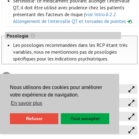
Sertindole: ce médicament pouvant allonger l'intervalle
QT, il doit être utilisé avec prudence chez les patients
présentant des facteurs de risque (
voir Intro.6.2.2.
Allongement de l’intervalle QT et torsades de pointes
).
Posologie
Les posologies recommandées dans les RCP étant très
variables, nous ne mentionnons pas de posologies
spécifiques pour les indications psychiatriques.
développer tous les sous-titres
Nous utilisons des cookies pour améliorer
Aripiprazole
votre expérience de navigation.
Asénapine
En savoir plus
Cariprazine
Refuser
Tout accepter
Clozapine