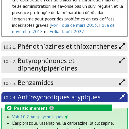
telle administration ne favorise pas un suivi régulier, et la
présence prolongée de la préparation dépôt dans
l'organisme peut poser des problèmes en cas d’effets
indésirables graves [
voir Folia de mars 2013
,
Folia de
novembre 2018
et
Folia d'août 2022
].
Phénothiazines et thioxanthènes
10.2.1.
Butyrophénones et
10.2.2.
diphénylpipéridines
Benzamides
10.2.3.
Antipsychotiques atypiques
10.2.4.
Positionnement
Voir 10.2. Antipsychotiques
L'aripiprazole, l’asénapine, la cariprazine, la clozapine,