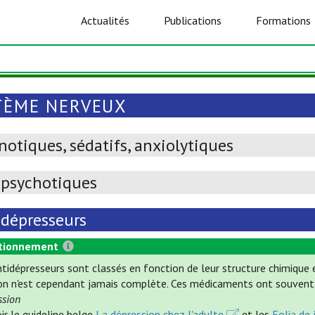
Actualités
Publications
Formations
TÈME NERVEUX
otiques, sédatifs, anxiolytiques
ipsychotiques
idépresseurs
tionnement
ntidépresseurs sont classés en fonction de leur structure chimique 
ion n'est cependant jamais complète. Ces médicaments ont souvent 
ssion
ir le guideline belge
La dépression chez l'adulte
et les
Folia de 