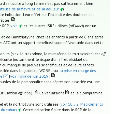
é ou d’innocuité à long terme n’est pas suffisamment bien
teuse de la fièvre et de la douleur
).
e indication. Leur effet sur l'intensité des douleurs est
rables.
le RCP,
voir
) et les autres ISRS utilisés (
off-label
) ont un
t de l'amitriptyline, chez les enfants à partir de 6 ans après
es ATC ont un rapport bénéfice/risque défavorable dans cette
seurs (p.ex. la trazodone, la miansérine, la mirtazapine) est
off-
sécurité (notamment le risque d’un effet résiduel ou
n du manque de preuves scientifiques et de leurs effets
nseillée dans le guideline WOREL sur
la prise en charge des
ne
[
voir Folia de juin 2019
].
troubles de la personnalité sans dépression associée est une
utilisation
off-label
).
La venlafaxine
et la clomipramine
 et la nortriptyline sont utilisées (
voir 10.5.2. Médicaments
n du tabac)
). Cette indication figure dans le RCP de la