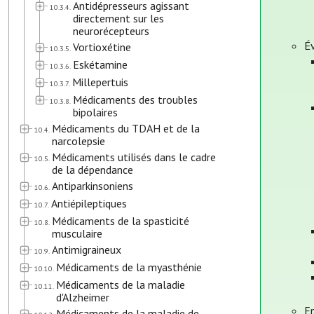
Antidépresseurs agissant
10.3.4.
directement sur les
neurorécepteurs
É
Vortioxétine
10.3.5.
Eskétamine
10.3.6.
Millepertuis
10.3.7.
Médicaments des troubles
10.3.8.
bipolaires
Médicaments du TDAH et de la
10.4.
narcolepsie
Médicaments utilisés dans le cadre
10.5.
de la dépendance
Antiparkinsoniens
10.6.
Antiépileptiques
10.7.
Médicaments de la spasticité
10.8.
musculaire
Antimigraineux
10.9.
Médicaments de la myasthénie
10.10.
Médicaments de la maladie
10.11.
d'Alzheimer
E
Médicaments de la maladie de