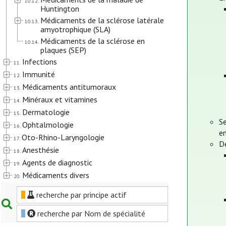
10.12.
Huntington
Médicaments de la sclérose latérale
10.13.
amyotrophique (SLA)
Médicaments de la sclérose en
10.14.
plaques (SEP)
Infections
11.
Immunité
12.
Médicaments antitumoraux
13.
Minéraux et vitamines
14.
Dermatologie
15.
Se
Ophtalmologie
16.
en
Oto-Rhino-Laryngologie
17.
D
Anesthésie
18.
Agents de diagnostic
19.
Médicaments divers
20.
recherche par principe actif
recherche par Nom de spécialité