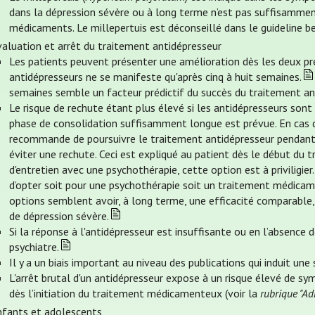
dans la dépression sévère ou à long terme n’est pas suffisamment
médicaments. Le millepertuis est déconseillé dans le guideline be
valuation et arrêt du traitement antidépresseur
Les patients peuvent présenter une amélioration dès les deux pre
antidépresseurs ne se manifeste qu'après cinq à huit semaines.
semaines semble un facteur prédictif du succès du traitement an
Le risque de rechute étant plus élevé si les antidépresseurs son
phase de consolidation suffisamment longue est prévue. En cas de
recommande de poursuivre le traitement antidépresseur pendant 
éviter une rechute. Ceci est expliqué au patient dès le début du t
d'entretien avec une psychothérapie, cette option est à priviligier
d’opter soit pour une psychothérapie soit un traitement médicame
options semblent avoir, à long terme, une efficacité comparable,
de dépression sévère.
Si la réponse à l'antidépresseur est insuffisante ou en l’absence d
psychiatre.
Il y a un biais important au niveau des publications qui induit une
L'arrêt brutal d'un antidépresseur expose à un risque élevé de sy
dès l’initiation du traitement médicamenteux (voir la
rubrique "Ad
nfants et adolescents