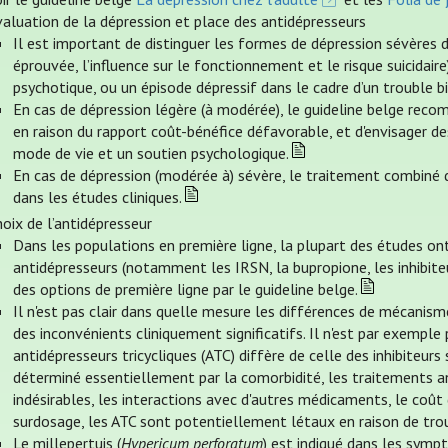
aluation de la dépression et place des antidépresseurs
Il est important de distinguer les formes de dépression sévères 
éprouvée, l’influence sur le fonctionnement et le risque suicidair
psychotique, ou un épisode dépressif dans le cadre d’un trouble bi
En cas de dépression légère (à modérée), le guideline belge recom
en raison du rapport coût-bénéfice défavorable, et d'envisager d
mode de vie et un soutien psychologique.
En cas de dépression (modérée à) sévère, le traitement combiné d
dans les études cliniques.
oix de l’antidépresseur
Dans les populations en première ligne, la plupart des études on
antidépresseurs (notamment les IRSN, la bupropione, les inhib
des options de première ligne par le guideline belge.
Il n'est pas clair dans quelle mesure les différences de mécanis
des inconvénients cliniquement significatifs. Il n'est par exemple 
antidépresseurs tricycliques (ATC) diffère de celle des inhibiteurs 
déterminé essentiellement par la comorbidité, les traitements ant
indésirables, les interactions avec d'autres médicaments, le coût
surdosage, les ATC sont potentiellement létaux en raison de troub
Le millepertuis (
Hypericum perforatum
) est indiqué dans les symp