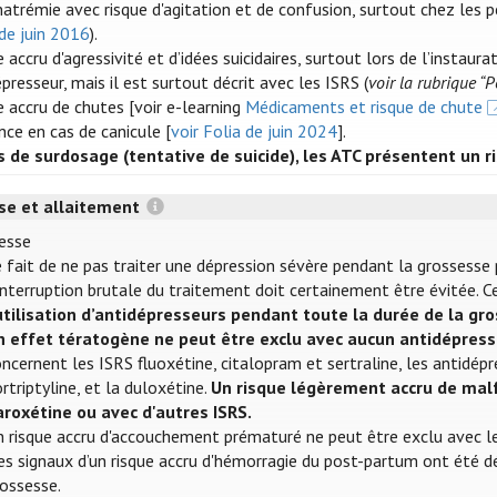
atrémie avec risque d'agitation et de confusion, surtout chez les 
 de juin 2016
).
 accru d'agressivité et d’idées suicidaires, surtout lors de l’instaur
presseur, mais il est surtout décrit avec les ISRS (
voir la rubrique “
e accru de chutes [voir e-learning
Médicaments et risque de chute
nce en cas de canicule [
voir Folia de juin 2024
].
s de surdosage (tentative de suicide), les ATC présentent un r
se et allaitement
esse
 fait de ne pas traiter une dépression sévère pendant la grossesse 
interruption brutale du traitement doit certainement être évitée. 
’utilisation d’antidépresseurs pendant toute la durée de la gr
n effet tératogène ne peut être exclu avec aucun antidépress
ncernent les ISRS fluoxétine, citalopram et sertraline, les antidépr
rtriptyline, et la duloxétine.
Un risque légèrement accru de malf
aroxétine ou avec d'autres ISRS.
n risque accru d'accouchement prématuré ne peut être exclu avec le
s signaux d’un risque accru d'hémorragie du post-partum ont été dét
rossesse.