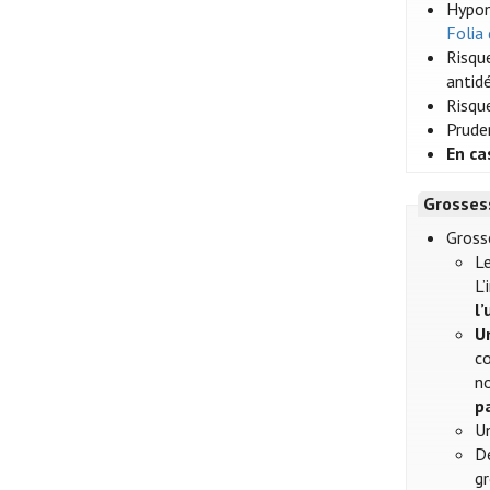
Hypon
Folia
Risque
antidé
Risqu
Prude
En ca
Grosses
Gross
Le
L’
l
U
co
no
p
U
De
g