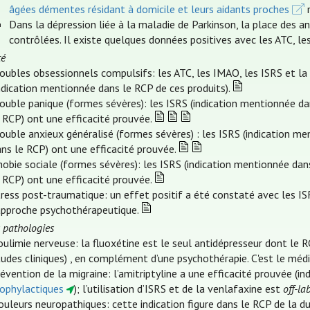
âgées démentes résidant à domicile et leurs aidants proches
r
Dans la dépression liée à la maladie de Parkinson, la place des a
contrôlées. Il existe quelques données positives avec les ATC, le
té
oubles obsessionnels compulsifs: les ATC, les IMAO, les ISRS et la
ndication mentionnée dans le RCP de ces produits).
ouble panique (formes sévères): les ISRS (indication mentionnée da
 RCP) ont une efficacité prouvée.
ouble anxieux généralisé (formes sévères) : les ISRS (indication m
ns le RCP) ont une efficacité prouvée.
obie sociale (formes sévères): les ISRS (indication mentionnée dan
 RCP) ont une efficacité prouvée.
ress post-traumatique: un effet positif a été constaté avec les I
'approche psychothérapeutique.
 pathologies
ulimie nerveuse: la fluoxétine est le seul antidépresseur dont le 
udes cliniques) , en complément d’une psychothérapie. C'est le méd
évention de la migraine: l’amitriptyline a une efficacité prouvée (i
rophylactiques
); l’utilisation d’ISRS et de la venlafaxine est
off-la
uleurs neuropathiques: cette indication figure dans le RCP de la dul