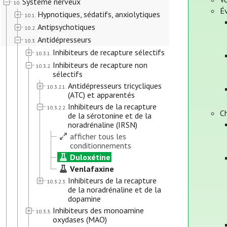
Système nerveux
10.
Év
Hypnotiques, sédatifs, anxiolytiques
10.1.
Antipsychotiques
10.2.
Antidépresseurs
10.3.
Inhibiteurs de recapture sélectifs
10.3.1.
Inhibiteurs de recapture non
10.3.2.
sélectifs
Antidépresseurs tricycliques
10.3.2.1.
(ATC) et apparentés
Inhibiteurs de la recapture
10.3.2.2.
Ch
de la sérotonine et de la
noradrénaline (IRSN)
afficher tous les
conditionnements
Duloxétine
Venlafaxine
Inhibiteurs de la recapture
10.3.2.3.
de la noradrénaline et de la
dopamine
Inhibiteurs des monoamine
10.3.3.
oxydases (MAO)