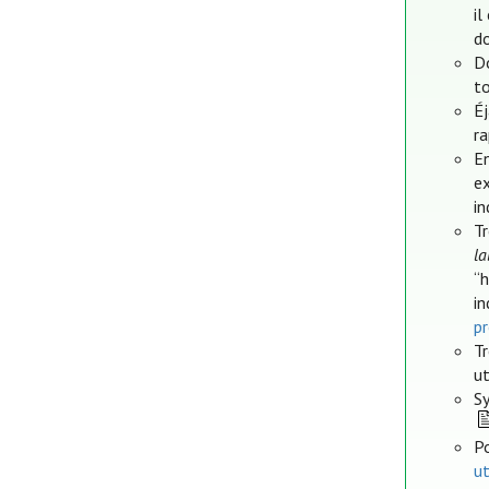
il
d
Do
to
É
ra
En
e
in
Tr
la
“
in
p
Tr
ut
S
Po
ut