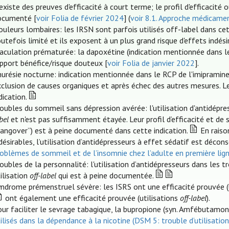
 existe des preuves d'efficacité à court terme; le profil d'efficacit
ocumenté [
voir Folia de février 2024
] (
voir 8.1. Approche médicamen
uleurs lombaires: les IRSN sont parfois utilisés off-label dans cett
utefois limité et ils exposent à un plus grand risque d'effets indési
jaculation prématurée: la dapoxétine (indication mentionnée dans 
pport bénéfice/risque douteux [
voir Folia de janvier 2022
].
urésie nocturne: indication mentionnée dans le RCP de l'imipramine e
xclusion de causes organiques et après échec des autres mesures. L
dication.
oubles du sommeil sans dépression avérée: l'utilisation d'antidépres
bel
et n'est pas suffisamment étayée. Leur profil d’efficacité et de 
hangover”) est à peine documenté dans cette indication.
En raiso
désirables, l’utilisation d’antidépresseurs à effet sédatif est déco
roblèmes de sommeil et de l’insomnie chez l’adulte en première lig
oubles de la personnalité: l'utilisation d’antidépresseurs dans les 
ilisation
off-label
qui est à peine documentée.
yndrome prémenstruel sévère: les ISRS ont une efficacité prouvée (
ont également une efficacité prouvée (utilisations
off-label
).
ur faciliter le sevrage tabagique, la bupropione (syn. Amfébutamone)
ilisés dans la dépendance à la nicotine (DSM 5: trouble d’utilisatio