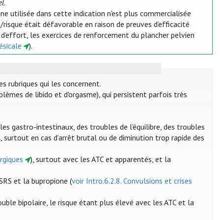
el
.
ne utilisée dans cette indication n'est plus commercialisée
e/risque était défavorable en raison de preuves d’efficacité
e d’effort, les exercices de renforcement du plancher pelvien
ésicale
).
es rubriques qui les concernent.
blèmes de libido et d'orgasme), qui persistent parfois très
.
s gastro-intestinaux, des troubles de l’équilibre, des troubles
urtout en cas d’arrêt brutal ou de diminution trop rapide des
ergiques
), surtout avec les ATC et apparentés, et la
SRS et la bupropione (
voir Intro.6.2.8. Convulsions et crises
ble bipolaire, le risque étant plus élevé avec les ATC et la