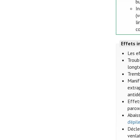
bu
In
(v
li
co
Effets i
Les ef
Troubl
longt
Tremb
Manif
extra
antid
Effets
parox
Abais
d’épi
Décle
venla