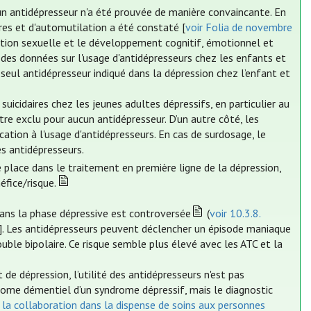
cun antidépresseur n'a été prouvée de manière convaincante. En
aires et d'automutilation a été constaté [
voir Folia de novembre
ration sexuelle et le développement cognitif, émotionnel et
s données sur l'usage d'antidépresseurs chez les enfants et
 seul antidépresseur indiqué dans la dépression chez l’enfant et
uicidaires chez les jeunes adultes dépressifs, en particulier au
tre exclu pour aucun antidépresseur. D’un autre côté, les
cation à l'usage d'antidépresseurs. En cas de surdosage, le
es antidépresseurs.
de place dans le traitement en première ligne de la dépression,
éfice/risque.
dans la phase dépressive est controversée
(
voir 10.3.8.
]. Les antidépresseurs peuvent déclencher un épisode maniaque
uble bipolaire. Ce risque semble plus élevé avec les ATC et la
de dépression, l’utilité des antidépresseurs n'est pas
rome démentiel d’un syndrome dépressif, mais le diagnostic
à la collaboration dans la dispense de soins aux personnes