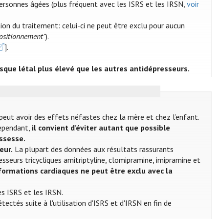
personnes âgées (plus fréquent avec les ISRS et les IRSN,
voir
ation du traitement: celui-ci ne peut être exclu pour aucun
Positionnement”
).
].
isque létal plus élevé que les autres antidépresseurs.
peut avoir des effets néfastes chez la mère et chez l’enfant.
Cependant,
il convient d’éviter autant que possible
ossesse.
eur.
La plupart des données aux résultats rassurants
esseurs tricycliques amitriptyline, clomipramine, imipramine et
ormations cardiaques ne peut être exclu avec la
s ISRS et les IRSN.
ectés suite à l'utilisation d'ISRS et d'IRSN en fin de