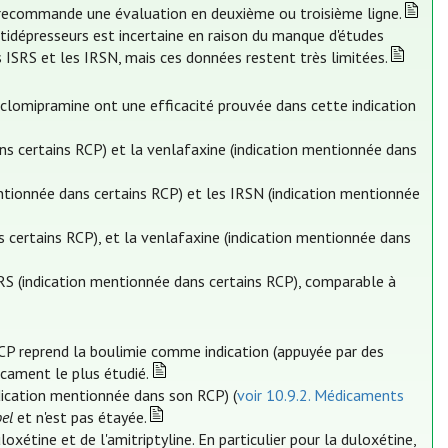
ecommande une évaluation en deuxième ou troisième ligne.
ntidépresseurs est incertaine en raison du manque d'études
s ISRS et les IRSN, mais ces données restent très limitées.
 clomipramine ont une efficacité prouvée dans cette indication
ns certains RCP) et la venlafaxine (indication mentionnée dans
entionnée dans certains RCP) et les IRSN (indication mentionnée
s certains RCP), et la venlafaxine (indication mentionnée dans
SRS (indication mentionnée dans certains RCP), comparable à
RCP reprend la boulimie comme indication (appuyée par des
icament le plus étudié.
ndication mentionnée dans son RCP) (
voir 10.9.2. Médicaments
bel
et n'est pas étayée.
oxétine et de l'amitriptyline. En particulier pour la duloxétine,