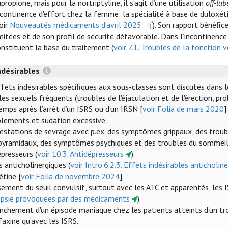
propione, mais pour la nortriptyline, il s’agit d’une utilisation
off-lab
continence d'effort chez la femme: la spécialité à base de duloxéti
oir
Nouveautés médicaments d’avril 2025
). Son rapport bénéfic
mitées et de son profil de sécurité défavorable. Dans l’incontinenc
nstituent la base du traitement (
voir 7.1. Troubles de la fonction v
ndésirables
fets indésirables spécifiques aux sous-classes sont discutés dans l
es sexuels fréquents (troubles de l'éjaculation et de l'érection, pro
emps après l’arrêt d’un ISRS ou d’un IRSN [
voir Folia de mars 2020
]
lements et sudation excessive.
estations de sevrage avec p.ex. des symptômes grippaux, des trouble
pyramidaux, des symptômes psychiques et des troubles du sommeil, s
épresseurs (
voir 10.3. Antidépresseurs
).
 anticholinergiques (
voir Intro.6.2.3. Effets indésirables anticholin
étine [
voir Folia de novembre 2024
].
sement du seuil convulsif, surtout avec les ATC et apparentés, les I
lepsie provoquées par des médicaments
).
nchement d'un épisode maniaque chez les patients atteints d'un trou
faxine qu’avec les ISRS.