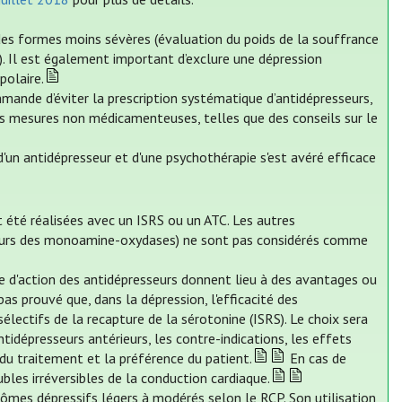
des formes moins sévères (évaluation du poids de la souffrance
e). Il est également important d’exclure une dépression
polaire.
mande d’éviter la prescription systématique d’antidépresseurs,
es mesures non médicamenteuses, telles que des conseils sur le
'un antidépresseur et d'une psychothérapie s'est avéré efficace
t été réalisées avec un ISRS ou un ATC. Les autres
iteurs des monoamine-oxydases) ne sont pas considérés comme
me d'action des antidépresseurs donnent lieu à des avantages ou
pas prouvé que, dans la dépression, l'efficacité des
sélectifs de la recapture de la sérotonine (ISRS). Le choix sera
idépresseurs antérieurs, les contre-indications, les effets
 du traitement et la préférence du patient.
En cas de
les irréversibles de la conduction cardiaque.
tômes dépressifs légers à modérés selon le RCP. Son utilisation