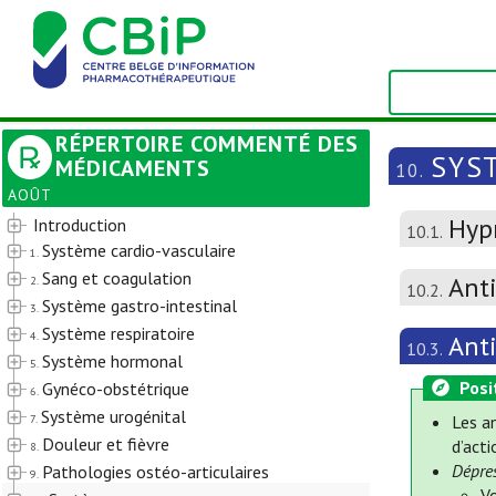
RÉPERTOIRE COMMENTÉ DES
SYS
MÉDICAMENTS
10.
AOÛT
Hypn
Introduction
10.1.
Système cardio-vasculaire
1.
Sang et coagulation
Ant
2.
10.2.
Système gastro-intestinal
3.
Système respiratoire
4.
Ant
10.3.
Système hormonal
5.
Posi
Gynéco-obstétrique
6.
Système urogénital
7.
Les a
Douleur et fièvre
d’act
8.
Dépre
Pathologies ostéo-articulaires
9.
Vo