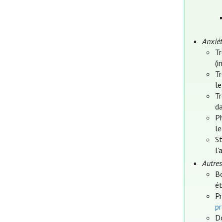
Anxié
Tr
(i
Tr
le
Tr
da
Ph
le
St
l
Autres
Bo
ét
Pr
p
Do