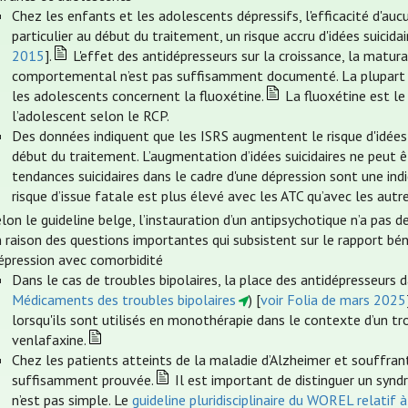
Chez les enfants et les adolescents dépressifs, l'efficacité d'au
particulier au début du traitement, un risque accru d'idées suicid
2015
].
L'effet des antidépresseurs sur la croissance, la matu
comportemental n’est pas suffisamment documenté. La plupart de
les adolescents concernent la fluoxétine.
La fluoxétine est le
l’adolescent selon le RCP.
Des données indiquent que les ISRS augmentent le risque d'idées s
début du traitement. L’augmentation d’idées suicidaires ne peut ê
tendances suicidaires dans le cadre d'une dépression sont une indi
risque d’issue fatale est plus élevé avec les ATC qu’avec les autr
lon le guideline belge, l’instauration d’un antipsychotique n’a pas 
 raison des questions importantes qui subsistent sur le rapport bén
épression avec comorbidité
Dans le cas de troubles bipolaires, la place des antidépresseurs 
Médicaments des troubles bipolaires
) [
voir Folia de mars 2025
lorsqu'ils sont utilisés en monothérapie dans le contexte d’un tro
venlafaxine.
Chez les patients atteints de la maladie d’Alzheimer et souffrant 
suffisamment prouvée.
Il est important de distinguer un synd
n’est pas simple. Le
guideline pluridisciplinaire du WOREL relatif 