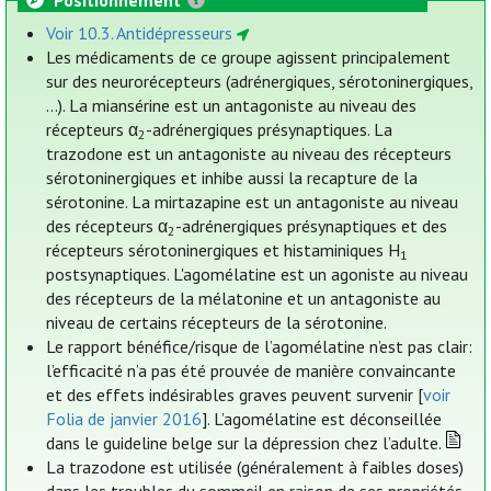
Voir 10.3. Antidépresseurs
Les médicaments de ce groupe agissent principalement
sur des neurorécepteurs (adrénergiques, sérotoninergiques,
...). La miansérine est un antagoniste au niveau des
récepteurs α
-adrénergiques présynaptiques. La
2
trazodone est un antagoniste au niveau des récepteurs
sérotoninergiques et inhibe aussi la recapture de la
sérotonine. La mirtazapine est un antagoniste au niveau
des récepteurs α
-adrénergiques présynaptiques et des
2
récepteurs sérotoninergiques et histaminiques H
1
postsynaptiques. L'agomélatine est un agoniste au niveau
des récepteurs de la mélatonine et un antagoniste au
niveau de certains récepteurs de la sérotonine.
Le rapport bénéfice/risque de l’agomélatine n’est pas clair:
l’efficacité n’a pas été prouvée de manière convaincante
et des effets indésirables graves peuvent survenir [
voir
Folia de janvier 2016
]. L’agomélatine est déconseillée
dans le guideline belge sur la dépression chez l’adulte.
La trazodone est utilisée (généralement à faibles doses)