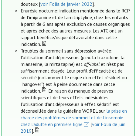
douteux [
voir Folia de janvier 2022
].
Enurésie nocturne: indication mentionnée dans le RCP
de l'imipramine et de l'amitriptyline, chez les enfants
à partir de 6 ans après exclusion de causes organiques
et après échec des autres mesures. Les ATC ont un
rapport bénéfice/risque défavorable dans cette
indication.
Troubles du sommeil sans dépression avérée:
l'utilisation d'antidépresseurs (p.ex. la trazodone, la
miansérine, la mirtazapine) est
off-label
et n'est pas
suffisamment étayée. Leur profil d’efficacité et de
sécurité (notamment le risque d’un effet résiduel ou
“hangover”) est à peine documenté dans cette
indication.
En raison du manque de preuves
scientifiques et de leurs effets indésirables,
l’utilisation d’antidépresseurs à effet sédatif est
déconseillée dans le guideline WOREL sur
la prise en
charge des problèmes de sommeil et de l’insomnie
chez l’adulte en première ligne
[
voir Folia de juin
2019
].