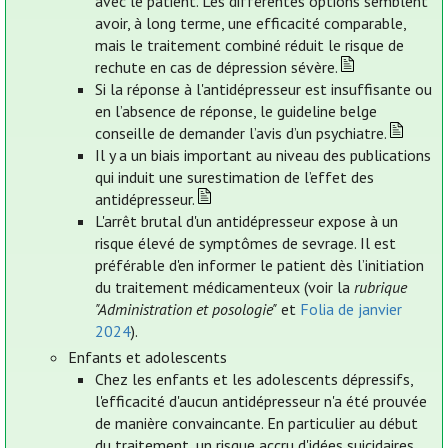
avec le patient. Les différentes options semblent
avoir, à long terme, une efficacité comparable,
mais le traitement combiné réduit le risque de
rechute en cas de dépression sévère.
Si la réponse à l'antidépresseur est insuffisante ou
en l’absence de réponse, le guideline belge
conseille de demander l’avis d’un psychiatre.
Il y a un biais important au niveau des publications
qui induit une surestimation de l’effet des
antidépresseur.
L'arrêt brutal d'un antidépresseur expose à un
risque élevé de symptômes de sevrage. Il est
préférable d'en informer le patient dès l’initiation
du traitement médicamenteux (voir la
rubrique
"Administration et posologie"
et
Folia de janvier
2024
).
Enfants et adolescents
Chez les enfants et les adolescents dépressifs,
l'efficacité d'aucun antidépresseur n'a été prouvée
de manière convaincante. En particulier au début
du traitement, un risque accru d'idées suicidaires