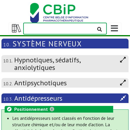
Afficher/m
la
Afficher/masquer
barre
la
SYSTÈME NERVEUX
10.
de
table
navigation
des
Hypnotiques, sédatifs,
matières
10.1.
anxiolytiques
Antipsychotiques
10.2.
Antidépresseurs
10.3.
Positionnement
Les antidépresseurs sont classés en fonction de leur
structure chimique et/ou de leur mode d'action. La