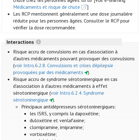
chute chez les personnes âgées.
[voir e-learning
Médicaments et risque de chute
]
Les RCP mentionnent généralement une dose journalière
réduite pour les personnes âgées. Consulter le RCP pour
vérifier la dose recommandée.
Interactions
Risque accru de convulsions en cas d’association à
d'autres médicaments pouvant provoquer des convulsions
(
voir Intro.6.2.8. Convulsions et crises d’épilepsie
provoquées par des médicaments
).
Risque accru de syndrome sérotoninergique en cas
d'association à d'autres médicaments à effet
sérotoninergique (
voir Intro.6.2.4. Syndrome
sérotoninergique
).
Principaux antidépresseurs sérotoninergiques:
les ISRS, y compris la dapoxétine;
duloxétine et venlafaxine;
clomipramine, imipramine;
vortioxétine;