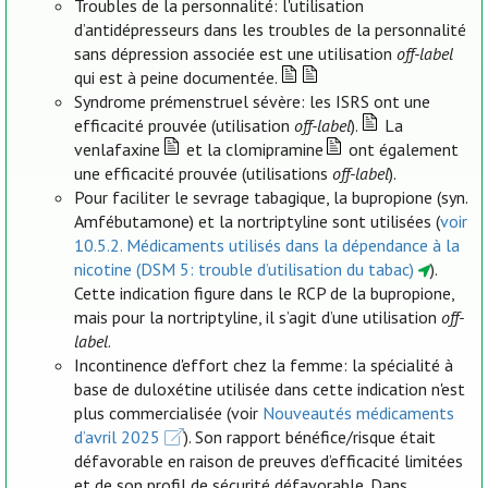
Troubles de la personnalité: l'utilisation
d’antidépresseurs dans les troubles de la personnalité
sans dépression associée est une utilisation
off-label
qui est à peine documentée.
Syndrome prémenstruel sévère: les ISRS ont une
efficacité prouvée (utilisation
off-label
).
La
venlafaxine
et la clomipramine
ont également
une efficacité prouvée (utilisations
off-label
).
Pour faciliter le sevrage tabagique, la bupropione (syn.
Amfébutamone) et la nortriptyline sont utilisées (
voir
10.5.2. Médicaments utilisés dans la dépendance à la
nicotine (DSM 5: trouble d’utilisation du tabac)
).
Cette indication figure dans le RCP de la bupropione,
mais pour la nortriptyline, il s’agit d’une utilisation
off-
label
.
Incontinence d'effort chez la femme: la spécialité à
base de duloxétine utilisée dans cette indication n'est
plus commercialisée (voir
Nouveautés médicaments
d’avril 2025
). Son rapport bénéfice/risque était
défavorable en raison de preuves d’efficacité limitées
et de son profil de sécurité défavorable. Dans