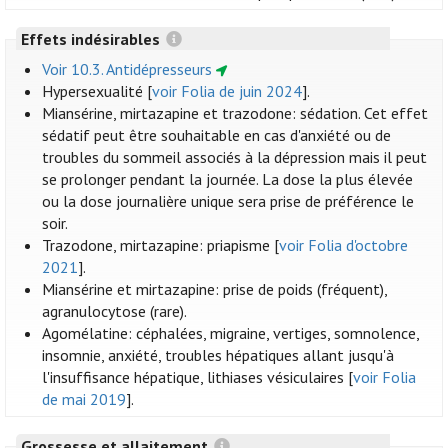
Effets indésirables
Voir 10.3. Antidépresseurs
Hypersexualité [
voir Folia de juin 2024
].
Miansérine, mirtazapine et trazodone: sédation. Cet effet
sédatif peut être souhaitable en cas d'anxiété ou de
troubles du sommeil associés à la dépression mais il peut
se prolonger pendant la journée. La dose la plus élevée
ou la dose journalière unique sera prise de préférence le
soir.
Trazodone, mirtazapine: priapisme [
voir Folia d'octobre
2021
].
Miansérine et mirtazapine: prise de poids (fréquent),
agranulocytose (rare).
Agomélatine: céphalées, migraine, vertiges, somnolence,
insomnie, anxiété, troubles hépatiques allant jusqu'à
l'insuffisance hépatique, lithiases vésiculaires [
voir Folia
de mai 2019
].
Grossesse et allaitement