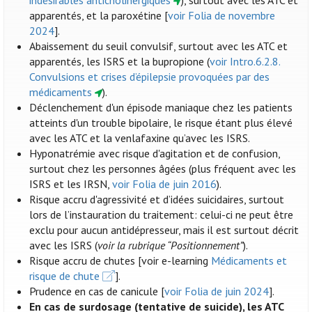
indésirables anticholinergiques
), surtout avec les ATC et
apparentés, et la paroxétine [
voir Folia de novembre
2024
].
Abaissement du seuil convulsif, surtout avec les ATC et
apparentés, les ISRS et la bupropione (
voir Intro.6.2.8.
Convulsions et crises d’épilepsie provoquées par des
médicaments
).
Déclenchement d'un épisode maniaque chez les patients
atteints d'un trouble bipolaire, le risque étant plus élevé
avec les ATC et la venlafaxine qu’avec les ISRS.
Hyponatrémie avec risque d'agitation et de confusion,
surtout chez les personnes âgées (plus fréquent avec les
ISRS et les IRSN,
voir Folia de juin 2016
).
Risque accru d'agressivité et d’idées suicidaires, surtout
lors de l’instauration du traitement: celui-ci ne peut être
exclu pour aucun antidépresseur, mais il est surtout décrit
avec les ISRS (
voir la rubrique “Positionnement”
).
Risque accru de chutes [voir e-learning
Médicaments et
risque de chute
].
Prudence en cas de canicule [
voir Folia de juin 2024
].
En cas de surdosage (tentative de suicide), les ATC