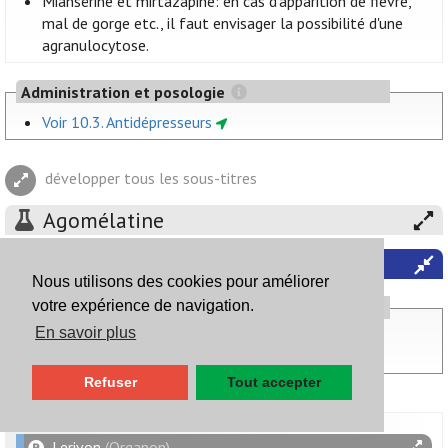
Miansérine et mirtazapine: en cas d'apparition de fièvre,
mal de gorge etc., il faut envisager la possibilité d'une
agranulocytose.
Administration et posologie
Voir 10.3. Antidépresseurs
développer tous les sous-titres
Agomélatine
Miansérine
Nous utilisons des cookies pour améliorer
votre expérience de navigation.
Posologie
En savoir plus
dépression: 60 à 90 mg p.j. (dose initiale 30 mg, dose
journalière max. 90 mg) en 1 à 3 prises
Refuser
Tout accepter
Lerivon
(Organon)