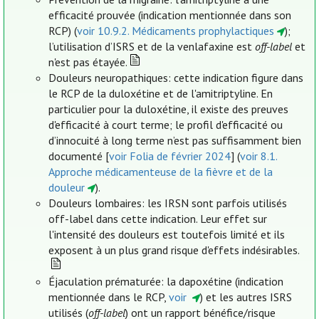
efficacité prouvée (indication mentionnée dans son
RCP) (
voir 10.9.2. Médicaments prophylactiques
);
l’utilisation d’ISRS et de la venlafaxine est
off-label
et
n'est pas étayée.
Douleurs neuropathiques: cette indication figure dans
le RCP de la duloxétine et de l'amitriptyline. En
particulier pour la duloxétine, il existe des preuves
d'efficacité à court terme; le profil d'efficacité ou
d’innocuité à long terme n’est pas suffisamment bien
documenté [
voir Folia de février 2024
] (
voir 8.1.
Approche médicamenteuse de la fièvre et de la
douleur
).
Douleurs lombaires: les IRSN sont parfois utilisés
off-label dans cette indication. Leur effet sur
l'intensité des douleurs est toutefois limité et ils
exposent à un plus grand risque d'effets indésirables.
Éjaculation prématurée: la dapoxétine (indication
mentionnée dans le RCP,
voir
) et les autres ISRS
utilisés (
off-label
) ont un rapport bénéfice/risque