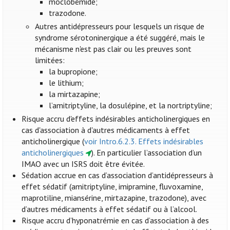
moclobémide;
trazodone.
Autres antidépresseurs pour lesquels un risque de
syndrome sérotoninergique a été suggéré, mais le
mécanisme n'est pas clair ou les preuves sont
limitées:
la bupropione;
le lithium;
la mirtazapine;
l’amitriptyline, la dosulépine, et la nortriptyline;
Risque accru d'effets indésirables anticholinergiques en
cas d'association à d'autres médicaments à effet
anticholinergique (
voir Intro.6.2.3. Effets indésirables
anticholinergiques
). En particulier l’association d’un
IMAO avec un ISRS doit être évitée.
Sédation accrue en cas d’association d’antidépresseurs à
effet sédatif (amitriptyline, imipramine, fluvoxamine,
maprotiline, miansérine, mirtazapine, trazodone), avec
d’autres médicaments à effet sédatif ou à l’alcool.
Risque accru d’hyponatrémie en cas d’association à des