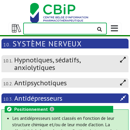
Afficher/m
la
Afficher/masquer
barre
la
SYSTÈME NERVEUX
10.
de
table
navigation
des
Hypnotiques, sédatifs,
matières
10.1.
anxiolytiques
Antipsychotiques
10.2.
Antidépresseurs
10.3.
Positionnement
Les antidépresseurs sont classés en fonction de leur
structure chimique et/ou de leur mode d'action. La