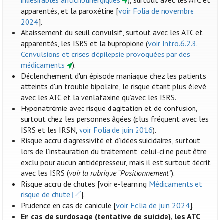
indésirables anticholinergiques
), surtout avec les ATC et
apparentés, et la paroxétine [
voir Folia de novembre
2024
].
Abaissement du seuil convulsif, surtout avec les ATC et
apparentés, les ISRS et la bupropione (
voir Intro.6.2.8.
Convulsions et crises d’épilepsie provoquées par des
médicaments
).
Déclenchement d'un épisode maniaque chez les patients
atteints d'un trouble bipolaire, le risque étant plus élevé
avec les ATC et la venlafaxine qu’avec les ISRS.
Hyponatrémie avec risque d'agitation et de confusion,
surtout chez les personnes âgées (plus fréquent avec les
ISRS et les IRSN,
voir Folia de juin 2016
).
Risque accru d'agressivité et d’idées suicidaires, surtout
lors de l’instauration du traitement: celui-ci ne peut être
exclu pour aucun antidépresseur, mais il est surtout décrit
avec les ISRS (
voir la rubrique “Positionnement”
).
Risque accru de chutes [voir e-learning
Médicaments et
risque de chute
].
Prudence en cas de canicule [
voir Folia de juin 2024
].
En cas de surdosage (tentative de suicide), les ATC