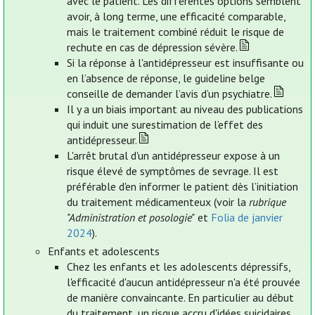
avec le patient. Les différentes options semblent
avoir, à long terme, une efficacité comparable,
mais le traitement combiné réduit le risque de
rechute en cas de dépression sévère.
Si la réponse à l'antidépresseur est insuffisante ou
en l’absence de réponse, le guideline belge
conseille de demander l’avis d’un psychiatre.
Il y a un biais important au niveau des publications
qui induit une surestimation de l’effet des
antidépresseur.
L'arrêt brutal d'un antidépresseur expose à un
risque élevé de symptômes de sevrage. Il est
préférable d'en informer le patient dès l’initiation
du traitement médicamenteux (voir la
rubrique
"Administration et posologie"
et
Folia de janvier
2024
).
Enfants et adolescents
Chez les enfants et les adolescents dépressifs,
l'efficacité d'aucun antidépresseur n'a été prouvée
de manière convaincante. En particulier au début
du traitement, un risque accru d'idées suicidaires