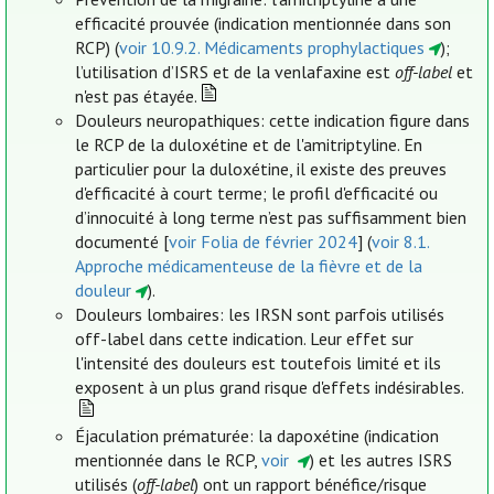
efficacité prouvée (indication mentionnée dans son
RCP) (
voir 10.9.2. Médicaments prophylactiques
);
l’utilisation d’ISRS et de la venlafaxine est
off-label
et
n'est pas étayée.
Douleurs neuropathiques: cette indication figure dans
le RCP de la duloxétine et de l'amitriptyline. En
particulier pour la duloxétine, il existe des preuves
d'efficacité à court terme; le profil d'efficacité ou
d’innocuité à long terme n’est pas suffisamment bien
documenté [
voir Folia de février 2024
] (
voir 8.1.
Approche médicamenteuse de la fièvre et de la
douleur
).
Douleurs lombaires: les IRSN sont parfois utilisés
off-label dans cette indication. Leur effet sur
l'intensité des douleurs est toutefois limité et ils
exposent à un plus grand risque d'effets indésirables.
Éjaculation prématurée: la dapoxétine (indication
mentionnée dans le RCP,
voir
) et les autres ISRS
utilisés (
off-label
) ont un rapport bénéfice/risque