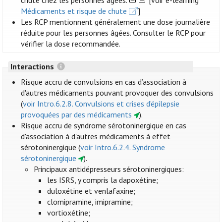
chute chez les personnes âgées.
[voir e-learning
Médicaments et risque de chute
]
Les RCP mentionnent généralement une dose journalière
réduite pour les personnes âgées. Consulter le RCP pour
vérifier la dose recommandée.
Interactions
Risque accru de convulsions en cas d’association à
d'autres médicaments pouvant provoquer des convulsions
(
voir Intro.6.2.8. Convulsions et crises d’épilepsie
provoquées par des médicaments
).
Risque accru de syndrome sérotoninergique en cas
d'association à d'autres médicaments à effet
sérotoninergique (
voir Intro.6.2.4. Syndrome
sérotoninergique
).
Principaux antidépresseurs sérotoninergiques:
les ISRS, y compris la dapoxétine;
duloxétine et venlafaxine;
clomipramine, imipramine;
vortioxétine;