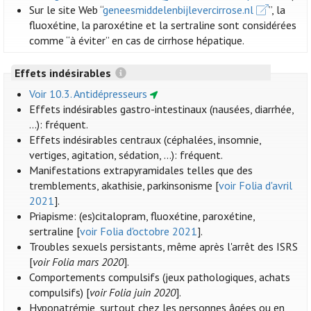
Sur le site Web “
geneesmiddelenbijlevercirrose.nl
”, la
fluoxétine, la paroxétine et la sertraline sont considérées
comme “à éviter” en cas de cirrhose hépatique.
Effets indésirables
Voir 10.3. Antidépresseurs
Effets indésirables gastro-intestinaux (nausées, diarrhée,
...): fréquent.
Effets indésirables centraux (céphalées, insomnie,
vertiges, agitation, sédation, ...): fréquent.
Manifestations extrapyramidales telles que des
tremblements, akathisie, parkinsonisme [
voir Folia d'avril
2021
].
Priapisme: (es)citalopram, fluoxétine, paroxétine,
sertraline [
voir Folia d'octobre 2021
].
Troubles sexuels persistants, même après l'arrêt des ISRS
[
voir Folia mars 2020
].
Comportements compulsifs (jeux pathologiques, achats
compulsifs) [
voir Folia juin 2020
].
Hyponatrémie, surtout chez les personnes âgées ou en