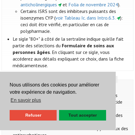
anticholinergiques
et
Folia de novembre 2024
).
Certains ISRS sont des inhibiteurs puissants des
isoenzymes CYP (
voir Tableau Ic. dans Intro.6.3.
):
ceci doit être vérifié, en particulier en cas de
polypharmacie.
Le sigle "80+" à côté de la sertraline indique qu'elle fait
partie des sélections du
Formulaire de soins aux
personnes âgées
. En cliquant sur ce sigle, vous
accéderez aux détails expliquant ce choix, dans la fiche
médicamenteuse.
Interactions
Nous utilisons des cookies pour améliorer
Voir 10.3. Antidépresseurs
votre expérience de navigation.
Risque accru d’hémorragie en cas d’association à des
En savoir plus
médicaments antithrombotiques, des AINS ou à l’acide
acétylsalicylique.
Risque accru d’hyponatrémie en cas d’association à des
Refuser
Tout accepter
diurétiques.
Risque accru des effets indésirables extrapyramidaux des