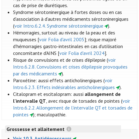
cas de prise de diurétiques.
Syndrome sérotoninergique à fortes doses ou en cas
d’association à d’autres médicaments sérotoninergiques
(
voir Intro.6.2.4. Syndrome sérotoninergique
).
Hémorragies, surtout au niveau de la peau et des
muqueuses [
voir Folia d'avril 2005
]; risque majoré
d'hémorragies gastro-intestinales en cas d'utilisation
concomitante d'AINS [
voir Folia d'avril 2024
].
Risque de convulsions et de crises d'épilepsie (
voir
Intro.6.2.8. Convulsions et crises d’épilepsie provoquées
par des médicaments
).
Paroxétine: aussi effets anticholinergiques (
voir
Intro.6.2.3. Effets indésirables anticholinergiques
).
Citalopram et escitalopram: aussi
allongement de
l'intervalle QT
, avec risque de torsades de pointes (
voir
Intro.6.2.2. Allongement de l’intervalle QT et torsades de
pointes
); maculopathie.
Grossesse et allaitement
Voir 10.3. Antidépresseurs
.