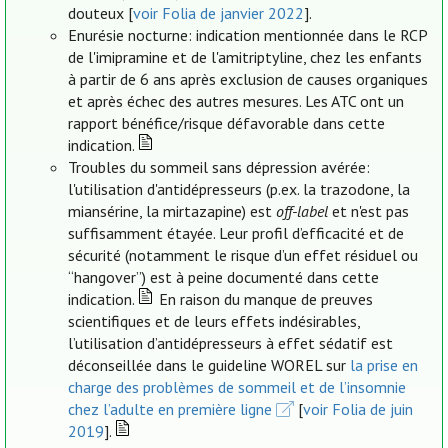
douteux [
voir Folia de janvier 2022
].
Enurésie nocturne: indication mentionnée dans le RCP
de l'imipramine et de l'amitriptyline, chez les enfants
à partir de 6 ans après exclusion de causes organiques
et après échec des autres mesures. Les ATC ont un
rapport bénéfice/risque défavorable dans cette
indication.
Troubles du sommeil sans dépression avérée:
l'utilisation d'antidépresseurs (p.ex. la trazodone, la
miansérine, la mirtazapine) est
off-label
et n'est pas
suffisamment étayée. Leur profil d’efficacité et de
sécurité (notamment le risque d’un effet résiduel ou
“hangover”) est à peine documenté dans cette
indication.
En raison du manque de preuves
scientifiques et de leurs effets indésirables,
l’utilisation d’antidépresseurs à effet sédatif est
déconseillée dans le guideline WOREL sur
la prise en
charge des problèmes de sommeil et de l’insomnie
chez l’adulte en première ligne
[
voir Folia de juin
2019
].