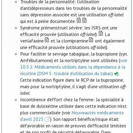
Troubles de la personnalité: l'utilisation
d’antidépresseurs dans les troubles de la personnalité
sans dépression associée est une utilisation
off-label
qui est à peine documentée.
Syndrome prémenstruel sévère: les ISRS ont une
efficacité prouvée (utilisation
off-label
).
La
venlafaxine
et la clomipramine
ont également
une efficacité prouvée (utilisations
off-label
).
Pour faciliter le sevrage tabagique, la bupropione (syn.
Amfébutamone) et la nortriptyline sont utilisées (
voir
10.5.2. Médicaments utilisés dans la dépendance à la
nicotine (DSM 5: trouble d’utilisation du tabac)
).
Cette indication figure dans le RCP de la bupropione,
mais pour la nortriptyline, il s’agit d’une utilisation
off-
label
.
Incontinence d'effort chez la femme: la spécialité à
base de duloxétine utilisée dans cette indication n'est
plus commercialisée (voir
Nouveautés médicaments
d’avril 2025
). Son rapport bénéfice/risque était
défavorable en raison de preuves d’efficacité limitées
et de son profil de sécurité défavorable. Dans