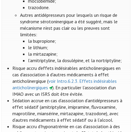
moclobémide;
trazodone.
Autres antidépresseurs pour lesquels un risque de
syndrome sérotoninergique a été suggéré, mais le
mécanisme n'est pas clair ou les preuves sont
limitées:
la bupropione;
le lithium;
la mirtazapine;
l’amitriptyline, la dosulépine, et la nortriptyline;
Risque accru d'effets indésirables anticholinergiques en
cas d'association à d'autres médicaments à effet
anticholinergique (
voir Intro.6.2.3. Effets indésirables
anticholinergiques
). En particulier l’association d’un
IMAO avec un ISRS doit être évitée.
Sédation accrue en cas d’association d’antidépresseurs à
effet sédatif (amitriptyline, imipramine, fluvoxamine,
maprotiline, miansérine, mirtazapine, trazodone), avec
d’autres médicaments à effet sédatif ou à l’alcool.
Risque accru d’hyponatrémie en cas d’association à des