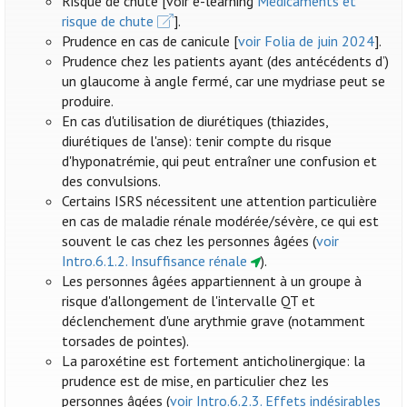
Risque de chute [voir e-learning
Médicaments et
risque de chute
].
Prudence en cas de canicule [
voir Folia de juin 2024
].
Prudence chez les patients ayant (des antécédents d’)
un glaucome à angle fermé, car une mydriase peut se
produire.
En cas d'utilisation de diurétiques (thiazides,
diurétiques de l'anse): tenir compte du risque
d'hyponatrémie, qui peut entraîner une confusion et
des convulsions.
Certains ISRS nécessitent une attention particulière
en cas de maladie rénale modérée/sévère, ce qui est
souvent le cas chez les personnes âgées (
voir
Intro.6.1.2. Insuffisance rénale
).
Les personnes âgées appartiennent à un groupe à
risque d'allongement de l'intervalle QT et
déclenchement d'une arythmie grave (notamment
torsades de pointes).
La paroxétine est fortement anticholinergique: la
prudence est de mise, en particulier chez les
personnes âgées (
voir Intro.6.2.3. Effets indésirables