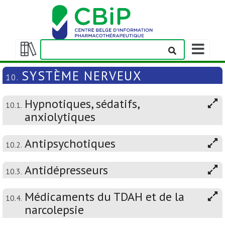
Afficher/m
la
Afficher/masquer
barre
la
SYSTÈME NERVEUX
10.
de
table
navigation
des
Hypnotiques, sédatifs,
matières
10.1.
anxiolytiques
Antipsychotiques
10.2.
Antidépresseurs
10.3.
Médicaments du TDAH et de la
10.4.
narcolepsie