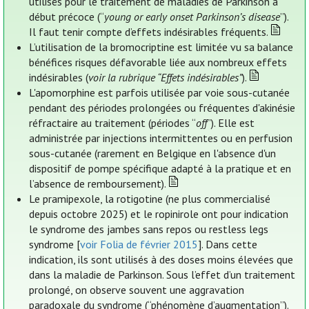
utilisés pour le traitement de maladies de Parkinson à
début précoce (“
young or early onset Parkinson’s disease
”).
Il faut tenir compte d’effets indésirables fréquents.
L’utilisation de la bromocriptine est limitée vu sa balance
bénéfices risques défavorable liée aux nombreux effets
indésirables (
voir la rubrique “Effets indésirables”
).
L'apomorphine est parfois utilisée par voie sous-cutanée
pendant des périodes prolongées ou fréquentes d'akinésie
réfractaire au traitement (périodes “
off
”). Elle est
administrée par injections intermittentes ou en perfusion
sous-cutanée (rarement en Belgique en l'absence d'un
dispositif de pompe spécifique adapté à la pratique et en
l’absence de remboursement).
Le pramipexole, la rotigotine (ne plus commercialisé
depuis octobre 2025) et le ropinirole ont pour indication
le syndrome des jambes sans repos ou restless legs
syndrome [
voir Folia de février 2015
]. Dans cette
indication, ils sont utilisés à des doses moins élevées que
dans la maladie de Parkinson. Sous l’effet d’un traitement
prolongé, on observe souvent une aggravation
paradoxale du syndrome (“phénomène d’augmentation”).