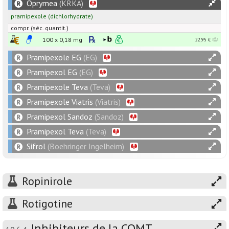
Oprymea
(KRKA)
pramipexole
(dichlorhydrate)
compr. (séc. quantit.)
100 x
0,18
mg
22,95 €
Pramipexole EG
(EG)
Pramipexol EG
(EG)
Pramipexole Teva
(Teva)
Pramipexole Viatris
(Viatris)
Pramipexol Sandoz
(Sandoz)
Pramipexol Teva
(Teva)
Sifrol
(Boehringer Ingelheim)
Ropinirole
Rotigotine
Inhibiteurs de la COMT