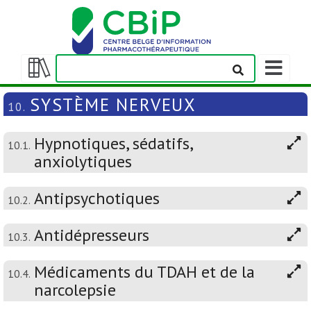
Afficher/m
la
Afficher/masquer
barre
la
SYSTÈME NERVEUX
10.
de
table
navigation
des
Hypnotiques, sédatifs,
matières
10.1.
anxiolytiques
Antipsychotiques
10.2.
Antidépresseurs
10.3.
Médicaments du TDAH et de la
10.4.
narcolepsie