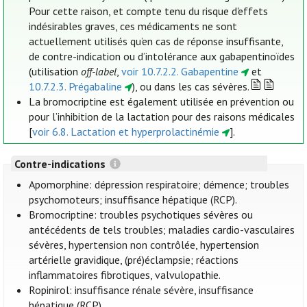
Pour cette raison, et compte tenu du risque d'effets
indésirables graves, ces médicaments ne sont
actuellement utilisés qu’en cas de réponse insuffisante,
de contre-indication ou d’intolérance aux gabapentinoïdes
(utilisation
off-label
,
voir 10.7.2.2. Gabapentine
et
10.7.2.3. Prégabaline
), ou dans les cas sévères.
La bromocriptine est également utilisée en prévention ou
pour l’inhibition de la lactation pour des raisons médicales
[
voir 6.8. Lactation et hyperprolactinémie
].
Contre-indications
Apomorphine: dépression respiratoire; démence; troubles
psychomoteurs; insuffisance hépatique (RCP).
Bromocriptine: troubles psychotiques sévères ou
antécédents de tels troubles; maladies cardio-vasculaires
sévères, hypertension non contrôlée, hypertension
artérielle gravidique, (pré)éclampsie; réactions
inflammatoires fibrotiques, valvulopathie.
Ropinirol: insuffisance rénale sévère, insuffisance
hépatique (RCP).