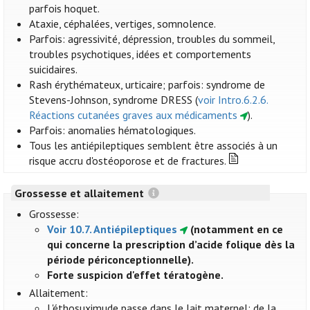
parfois hoquet.
Ataxie, céphalées, vertiges, somnolence.
Parfois: agressivité, dépression, troubles du sommeil,
troubles psychotiques, idées et comportements
suicidaires.
Rash érythémateux, urticaire; parfois: syndrome de
Stevens-Johnson, syndrome DRESS (
voir Intro.6.2.6.
Réactions cutanées graves aux médicaments
).
Parfois: anomalies hématologiques.
Tous les antiépileptiques semblent être associés à un
risque accru d'ostéoporose et de fractures.
Grossesse et allaitement
Grossesse:
Voir 10.7. Antiépileptiques
(notamment en ce
qui concerne la prescription d’acide folique dès la
période périconceptionnelle).
Forte suspicion d'effet tératogène.
Allaitement:
L'éthosuximude passe dans le lait maternel; de la