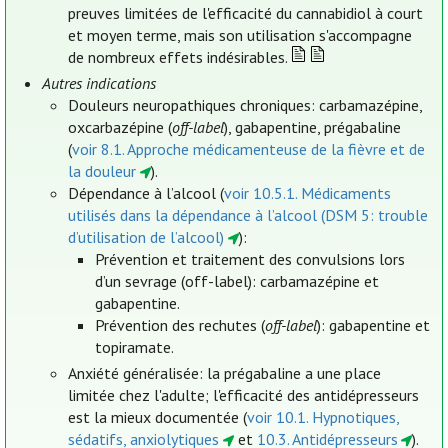
preuves limitées de l'efficacité du cannabidiol à court
et moyen terme, mais son utilisation s'accompagne
de nombreux effets indésirables.
Autres indications
Douleurs neuropathiques chroniques: carbamazépine,
oxcarbazépine (
off-label
), gabapentine, prégabaline
(
voir 8.1. Approche médicamenteuse de la fièvre et de
la douleur
).
Dépendance à l’alcool (
voir 10.5.1. Médicaments
utilisés dans la dépendance à l’alcool (DSM 5: trouble
d’utilisation de l’alcool)
):
Prévention et traitement des convulsions lors
d’un sevrage (off-label): carbamazépine et
gabapentine.
Prévention des rechutes (
off-label
): gabapentine et
topiramate.
Anxiété généralisée: la prégabaline a une place
limitée chez l'adulte; l'efficacité des antidépresseurs
est la mieux documentée (
voir 10.1. Hypnotiques,
sédatifs, anxiolytiques
et
10.3. Antidépresseurs
).