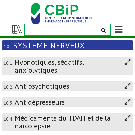
Afficher/m
la
Afficher/masquer
barre
la
SYSTÈME NERVEUX
10.
de
table
navigation
des
Hypnotiques, sédatifs,
matières
10.1.
anxiolytiques
Antipsychotiques
10.2.
Antidépresseurs
10.3.
Médicaments du TDAH et de la
10.4.
narcolepsie