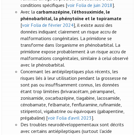
conditions spécifiques [
voir Folia de juin 2018
].
Avec la
carbamazépine, l’éthosuximide, le
phénobarbital, la phénytoïne et le topiramate
[
voir Folia de février 2024
], il existe aussi des
données indiquant clairement un risque accru de
malformations congénitales. La primidone se
transforme dans l'organisme en phénobarbital. La
primidone expose probablement à un risque accru de
malformations congénitales, similaire à celui observé
avec le phénobarbital.
Concernant les antiépileptiques plus récents, les
risques liés à leur utilisation pendant la grossesse ne
sont pas ou insuffisamment connus, les données
étant trop limitées (brivaracétam, pérampanel,
zonisamide, oxcarbazépine, tiagabine, lacosamide,
cénobamate, felbamate, fenfluramine, rufinamide,
stiripentol, vigabatrine ou équivoques (gabapentine,
prégabaline) [
voir Folia d'avril 2023
].
Des troubles neurodéveloppementaux sont décrits
avec certains antiépileptiques (surtout l'acide