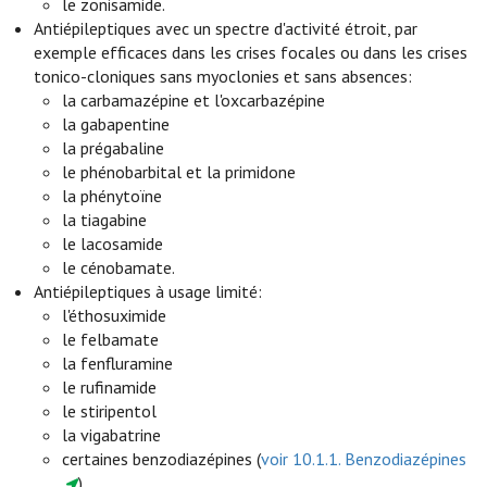
le zonisamide.
Antiépileptiques avec un spectre d'activité étroit, par
exemple efficaces dans les crises focales ou dans les crises
tonico-cloniques sans myoclonies et sans absences:
la carbamazépine et l'oxcarbazépine
la gabapentine
la prégabaline
le phénobarbital et la primidone
la phénytoïne
la tiagabine
le lacosamide
le cénobamate.
Antiépileptiques à usage limité:
l'éthosuximide
le felbamate
la fenfluramine
le rufinamide
le stiripentol
la vigabatrine
certaines benzodiazépines (
voir 10.1.1. Benzodiazépines
).