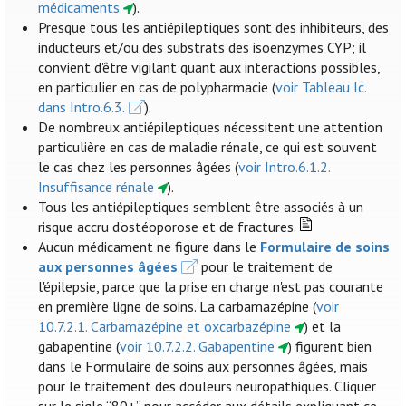
médicaments
).
Presque tous les antiépileptiques sont des inhibiteurs, des
inducteurs et/ou des substrats des isoenzymes CYP; il
convient d'être vigilant quant aux interactions possibles,
en particulier en cas de polypharmacie (
voir Tableau Ic.
dans Intro.6.3.
).
De nombreux antiépileptiques nécessitent une attention
particulière en cas de maladie rénale, ce qui est souvent
le cas chez les personnes âgées (
voir Intro.6.1.2.
Insuffisance rénale
).
Tous les antiépileptiques semblent être associés à un
risque accru d'ostéoporose et de fractures.
Aucun médicament ne figure dans le
Formulaire de soins
aux personnes âgées
pour le traitement de
l'épilepsie, parce que la prise en charge n'est pas courante
en première ligne de soins. La carbamazépine (
voir
10.7.2.1. Carbamazépine et oxcarbazépine
) et la
gabapentine (
voir 10.7.2.2. Gabapentine
) figurent bien
dans le Formulaire de soins aux personnes âgées, mais
pour le traitement des douleurs neuropathiques. Cliquer