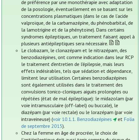
de préférence par une monothérapie avec adaptation
de la posologie, éventuellement en se basant sur les
concentrations plasmatiques (dans le cas de l’acide
valproïque, de la carbamazépine, du phénobarbital, de
la lamotrigine et de la phénytoïne). Dans certains
syndromes épileptiques, un traitement faisant appel à
plusieurs antiépileptiques sera nécessaire.
Le clobazam, le clonazépam et le nitrazépam, des
benzodiazépines, ont comme indication dans leur RCP
le traitement d'entretien de l'épilepsie, mais leurs
effets indésirables, tels que sédation et dépendance,
limitent leur utilisation. Certaines benzodiazépines
sont également utilisées dans le traitement des
convulsions tonico-cloniques aiguës prolongées ou
répétées (état de mal épileptique): le midazolam (par
voie intramusculaire (off-label) ou buccale), le
diazépam (par voie rectale) ou le lorazépam (par voie
intraveineuse) (
voir 10.1.1. Benzodiazépines
et
Folia
de septembre 2015
).
Chez la femme en âge de procréer, le choix de
l’antiépileptique doit aussi tenir compte du risque de