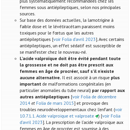
plus systématiquement recommandées chez les
femmes sous antiépileptiques, selon nos principales
sources.
Sur base des données actuelles, la lamotrigine à
faible dose et le lévétiracétam paraissent moins
toxiques pour le fœtus que les autres
antiépileptiques [
voir Folia d'avril 2023
]. Avec certains
antiépileptiques, un effet sédatif est susceptible de
se manifester chez le nouveau-né.
L’acide valproïque doit être évité pendant toute
la grossesse et ne doit pas être prescrit aux
femmes en âge de procréer, sauf s’il n’existe
aucune alternative.
Il est associé à un risque
plus
important
de malformations congénitales (en
particulier anomalies du tube neural)
par rapport aux
autres antiépileptiques
[
voir Folia de décembre
2014
et
Folia de mars 2015
] et provoque des
troubles neurodéveloppementaux chez l’enfant (
voir
10.7.1.1. Acide valproïque et valproate
) [
voir Folia
d'avril 2023
]. La prescription de l'acide valproïque aux
femmes en âge de procréer est soumise à des