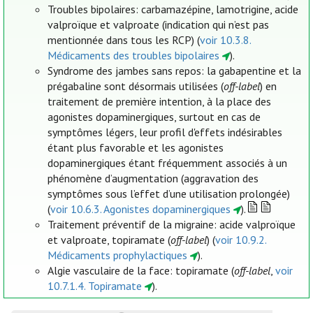
Troubles bipolaires: carbamazépine, lamotrigine, acide
valproïque et valproate (indication qui n’est pas
mentionnée dans tous les RCP) (
voir 10.3.8.
Médicaments des troubles bipolaires
).
Syndrome des jambes sans repos: la gabapentine et la
prégabaline sont désormais utilisées (
off-label
) en
traitement de première intention, à la place des
agonistes dopaminergiques, surtout en cas de
symptômes légers, leur profil d'effets indésirables
étant plus favorable et les agonistes
dopaminergiques étant fréquemment associés à un
phénomène d’augmentation (aggravation des
symptômes sous l’effet d’une utilisation prolongée)
(
voir 10.6.3. Agonistes dopaminergiques
).
Traitement préventif de la migraine: acide valproïque
et valproate, topiramate (
off-label
) (
voir 10.9.2.
Médicaments prophylactiques
).
Algie vasculaire de la face: topiramate (
off-label
,
voir
10.7.1.4. Topiramate
).