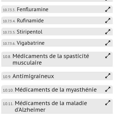
Fenfluramine
10.7.3.3.
Rufinamide
10.7.3.4.
Stiripentol
10.7.3.5.
Vigabatrine
10.7.3.6.
Médicaments de la spasticité
10.8.
musculaire
Antimigraineux
10.9.
Médicaments de la myasthénie
10.10.
Médicaments de la maladie
10.11.
d'Alzheimer