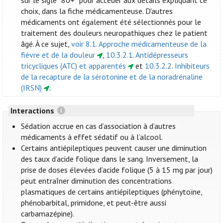
sur le sigle “80+” pour accéder aux détails expliquant ce
choix, dans la fiche médicamenteuse. D'autres
médicaments ont également été sélectionnés pour le
traitement des douleurs neuropathiques chez le patient
âgé. À ce sujet,
voir 8.1. Approche médicamenteuse de la
fièvre et de la douleur
,
10.3.2.1. Antidépresseurs
tricycliques (ATC) et apparentés
et
10.3.2.2. Inhibiteurs
de la recapture de la sérotonine et de la noradrénaline
(IRSN)
.
Interactions
Sédation accrue en cas d’association à d’autres
médicaments à effet sédatif ou à l’alcool.
Certains antiépileptiques peuvent causer une diminution
des taux d’acide folique dans le sang. Inversement, la
prise de doses élevées d’acide folique (5 à 15 mg par jour)
peut entraîner diminution des concentrations
plasmatiques de certains antiépileptiques (phénytoïne,
phénobarbital, primidone, et peut-être aussi
carbamazépine).