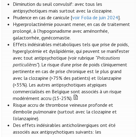
Diminution du seuil convulsif: avec tous les
antipsychotiques mais surtout avec la clozapine.
Prudence en cas de canicule [
voir Folia de juin 2024
].
Hyperprolactinémie pouvant mener, en cas de traitement
prolongé, à l’hypogonadisme avec aménorrhée,
galactorrhée, gynécomastie.
Effets indésirables métaboliques tels que prise de poids,
hyperglycémie et dyslipidémie, qui peuvent se manifester
avec tout antipsychotique (voir rubrique
“Précautions
particulières”
). Le risque d’une prise de poids cliniquement
pertinente en cas de prise chronique est le plus grand
avec la clozapine (>75% des patients) et l'olanzapine
(>35%). Les autres antipsychotiques atypiques
commercialisés en Belgique sont associés à un risque
modérément accru (15-25%).
Risque accru de thrombose veineuse profonde et
d’embolie pulmonaire (surtout avec la clozapine et
l’olanzapine).
Des effets indésirables anticholinergiques ont été
associés aux antipsychotiques suivants: les