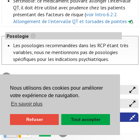
Sertindole: ce médicament pouvant allonger l'intervalle
QT, il doit être utilisé avec prudence chez les patients
présentant des facteurs de risque (
voir Intro.6.2.2.
Allongement de l’intervalle QT et torsades de pointes
).
Posologie
Les posologies recommandées dans les RCP étant très
variables, nous ne mentionnons pas de posologies
spécifiques pour les indications psychiatriques.
développer tous les sous-titres
Nous utilisons des cookies pour améliorer
Aripiprazole
votre expérience de navigation.
Asénapine
En savoir plus
Cariprazine
Refuser
Tout accepter