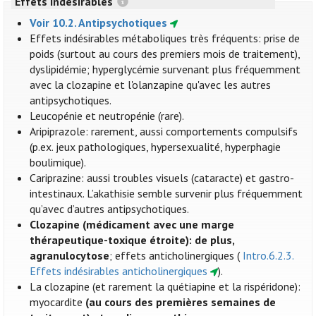
Effets indésirables
Voir 10.2. Antipsychotiques
Effets indésirables métaboliques très fréquents: prise de
poids (surtout au cours des premiers mois de traitement),
dyslipidémie; hyperglycémie survenant plus fréquemment
avec la clozapine et l'olanzapine qu'avec les autres
antipsychotiques.
Leucopénie et neutropénie (rare).
Aripiprazole: rarement, aussi comportements compulsifs
(p.ex. jeux pathologiques, hypersexualité, hyperphagie
boulimique).
Cariprazine: aussi troubles visuels (cataracte) et gastro-
intestinaux. L’akathisie semble survenir plus fréquemment
qu’avec d’autres antipsychotiques.
Clozapine (médicament avec une marge
thérapeutique-toxique étroite): de plus,
agranulocytose
; effets anticholinergiques (
Intro.6.2.3.
Effets indésirables anticholinergiques
).
La clozapine (et rarement la quétiapine et la rispéridone):
myocardite
(au cours des premières semaines de