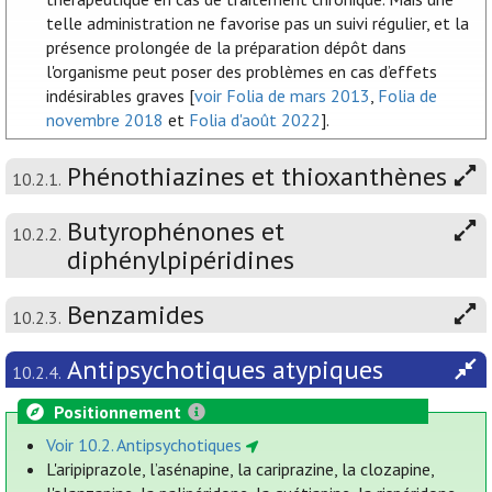
telle administration ne favorise pas un suivi régulier, et la
présence prolongée de la préparation dépôt dans
l'organisme peut poser des problèmes en cas d’effets
indésirables graves [
voir Folia de mars 2013
,
Folia de
novembre 2018
et
Folia d'août 2022
].
Phénothiazines et thioxanthènes
10.2.1.
Butyrophénones et
10.2.2.
diphénylpipéridines
Benzamides
10.2.3.
Antipsychotiques atypiques
10.2.4.
Positionnement
Voir 10.2. Antipsychotiques
L'aripiprazole, l’asénapine, la cariprazine, la clozapine,