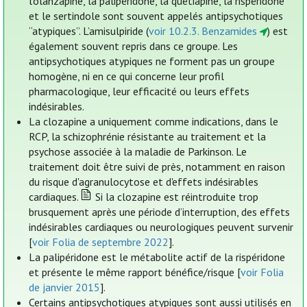
l'olanzapine, la palipéridone, la quétiapine, la rispéridone
et le sertindole sont souvent appelés antipsychotiques
“atypiques”. L’amisulpiride (
voir 10.2.3. Benzamides
) est
également souvent repris dans ce groupe. Les
antipsychotiques atypiques ne forment pas un groupe
homogène, ni en ce qui concerne leur profil
pharmacologique, leur efficacité ou leurs effets
indésirables.
La clozapine a uniquement comme indications, dans le
RCP, la schizophrénie résistante au traitement et la
psychose associée à la maladie de Parkinson. Le
traitement doit être suivi de près, notamment en raison
du risque d'agranulocytose et d'effets indésirables
cardiaques.
Si la clozapine est réintroduite trop
brusquement après une période d’interruption, des effets
indésirables cardiaques ou neurologiques peuvent survenir
[
voir Folia de septembre 2022
].
La palipéridone est le métabolite actif de la rispéridone
et présente le même rapport bénéfice/risque [
voir Folia
de janvier 2015
].
Certains antipsychotiques atypiques sont aussi utilisés en