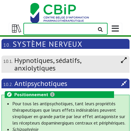
Afficher/m
la
Afficher/masquer
barre
la
SYSTÈME NERVEUX
10.
de
table
navigation
des
Hypnotiques, sédatifs,
matières
10.1.
anxiolytiques
Antipsychotiques
10.2.
Positionnement
Pour tous les antipsychotiques, tant leurs propriétés
thérapeutiques que leurs effets indésirables peuvent
s'expliquer en grande partie par leur effet antagoniste sur
les récepteurs dopaminergiques centraux et périphériques.
Schizophrénie