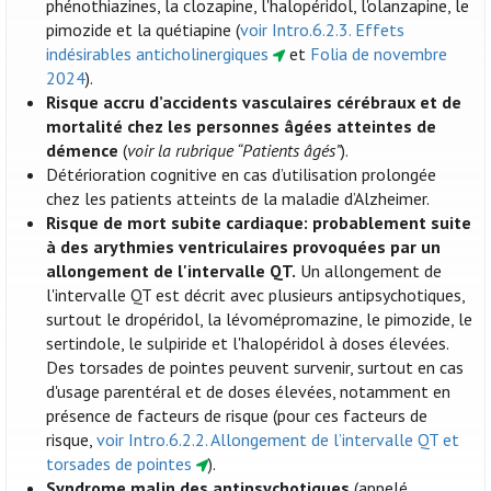
phénothiazines, la clozapine, l'halopéridol, l'olanzapine, le
pimozide et la quétiapine (
voir Intro.6.2.3. Effets
indésirables anticholinergiques
et
Folia de novembre
2024
).
Risque accru d’accidents vasculaires cérébraux et de
mortalité chez les personnes âgées atteintes de
démence
(
voir la rubrique “Patients âgés”
).
Détérioration cognitive en cas d’utilisation prolongée
chez les patients atteints de la maladie d’Alzheimer.
Risque de mort subite cardiaque: probablement suite
à des arythmies ventriculaires provoquées par un
allongement de l'intervalle QT.
Un allongement de
l'intervalle QT est décrit avec plusieurs antipsychotiques,
surtout le dropéridol, la lévomépromazine, le pimozide, le
sertindole, le sulpiride et l'halopéridol à doses élevées.
Des torsades de pointes peuvent survenir, surtout en cas
d'usage parentéral et de doses élevées, notamment en
présence de facteurs de risque (pour ces facteurs de
risque,
voir Intro.6.2.2. Allongement de l’intervalle QT et
torsades de pointes
).
Syndrome malin des antipsychotiques
(appelé