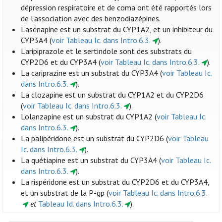
dépression respiratoire et de coma ont été rapportés lors
de l'association avec des benzodiazépines.
L’asénapine est un substrat du CYP1A2, et un inhibiteur du
CYP3A4 (
voir Tableau Ic. dans Intro.6.3.
).
L'aripiprazole et le sertindole sont des substrats du
CYP2D6 et du CYP3A4 (
voir Tableau Ic. dans Intro.6.3.
).
La cariprazine est un substrat du CYP3A4 (
voir Tableau Ic.
dans Intro.6.3.
).
La clozapine est un substrat du CYP1A2 et du CYP2D6
(
voir Tableau Ic. dans Intro.6.3.
).
L’olanzapine est un substrat du CYP1A2 (
voir Tableau Ic.
dans Intro.6.3.
).
La palipéridone est un substrat du CYP2D6 (
voir Tableau
Ic. dans Intro.6.3.
).
La quétiapine est un substrat du CYP3A4 (
voir Tableau Ic.
dans Intro.6.3.
).
La rispéridone est un substrat du CYP2D6 et du CYP3A4,
et un substrat de la P-gp (
voir Tableau Ic. dans Intro.6.3.
et
Tableau Id. dans Intro.6.3.
).