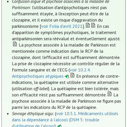
Confusion aiguë et psychose associées à la maladie de
Parkinson
: l'utilisation d'antipsychotiques n'est pas
suffisamment étayée, à l'exception peut-être de la
clozapine, et il existe un risque d'aggravation du
parkinsonisme [
voir Folia d'avril 2021
].
En cas
d'apparition de symptômes psychotiques, le traitement
antiparkinsonien sera réévalué et éventuellement ajusté.
La psychose associée à la maladie de Parkinson est
mentionnée comme indication dans le RCP de la
clozapine, dont l’efficacité est suffisamment démontrée.
La prise de clozapine nécessite un contrôle régulier de la
formule sanguine et de l'ECG (
voir 10.2.4.
Antipsychotiques atypiques
).
En présence de contre-
indications, la quétiapine est utilisée comme alternative
(utilisation
off-label
). La quétiapine est bien tolérée, mais
son efficacité n'est pas suffisamment démontrée.
La
psychose associée à la maladie de Parkinson ne figure pas
parmi les indications du RCP de la quétiapine.
Sevrage éthylique aigu
: (
voir 10.5.1. Médicaments utilisés
dans la dépendance à l’alcool (DSM 5: trouble
d’utilisation de l’alcool)
).