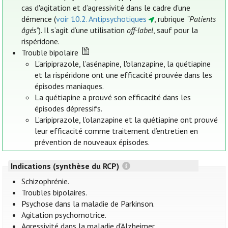
cas d'agitation et d’agressivité dans le cadre d'une
démence (
voir 10.2. Antipsychotiques
, rubrique
“Patients
âgés”
). Il s’agit d’une utilisation
off-label
, sauf pour la
rispéridone.
Trouble bipolaire
L'aripiprazole, l’asénapine, l'olanzapine, la quétiapine
et la rispéridone ont une efficacité prouvée dans les
épisodes maniaques.
La quétiapine a prouvé son efficacité dans les
épisodes dépressifs.
L’aripiprazole, l’olanzapine et la quétiapine ont prouvé
leur efficacité comme traitement d’entretien en
prévention de nouveaux épisodes.
Indications (synthèse du RCP)
Schizophrénie.
Troubles bipolaires.
Psychose dans la maladie de Parkinson.
Agitation psychomotrice.
Agressivité dans la maladie d'Alzheimer.